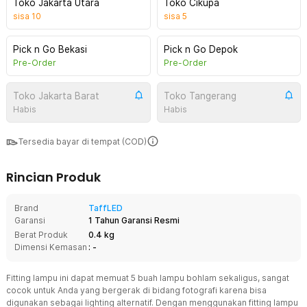
Toko Jakarta Utara
Toko Cikupa
sisa
10
sisa
5
Pick n Go Bekasi
Pick n Go Depok
Pre-Order
Pre-Order
Toko Jakarta Barat
Toko Tangerang
Habis
Habis
Tersedia bayar di tempat (COD)
Rincian Produk
Brand
TaffLED
Garansi
1 Tahun Garansi Resmi
Berat Produk
0.4 kg
Dimensi Kemasan
: -
Fitting lampu ini dapat memuat 5 buah lampu bohlam sekaligus, sangat
cocok untuk Anda yang bergerak di bidang fotografi karena bisa
digunakan sebagai lighting alternatif. Dengan menggunakan fitting lampu