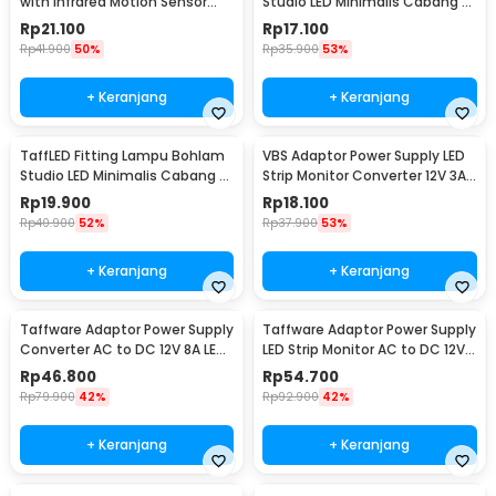
with Infrared Motion Sensor
Studio LED Minimalis Cabang 3
240V 50W E27 - SP-820
E27 220V - HU-350
Rp
21.100
Rp
17.100
Rp
41.900
50%
Rp
35.900
53%
+ Keranjang
+ Keranjang
TaffLED Fitting Lampu Bohlam
VBS Adaptor Power Supply LED
Studio LED Minimalis Cabang 4
Strip Monitor Converter 12V 3A
E27 220V - HU-400
36W - AYD-1230
Rp
19.900
Rp
18.100
Rp
40.900
52%
Rp
37.900
53%
+ Keranjang
+ Keranjang
Taffware Adaptor Power Supply
Taffware Adaptor Power Supply
Converter AC to DC 12V 8A LED
LED Strip Monitor AC to DC 12V
Strip - 1280
10A - AYD-12100
Rp
46.800
Rp
54.700
Rp
79.900
42%
Rp
92.900
42%
+ Keranjang
+ Keranjang