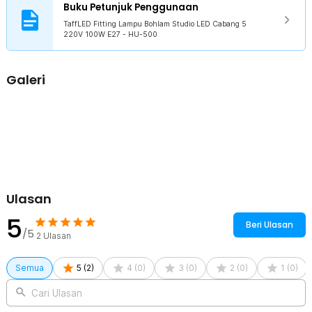
Buku Petunjuk Penggunaan
Kelengkapan Produk
TaffLED Fitting Lampu Bohlam Studio LED Cabang 5
Rincian yang Anda dapatkan untuk pembelian produk ini:
220V 100W E27 - HU-500
1 x TaffLED Fitting Lampu Bohlam Studio LED Cabang 5 220V
100W E27 - HU-500
Galeri
Ulasan
5
Beri Ulasan
/5
2
Ulasan
Semua
5
(
2
)
4
(
0
)
3
(
0
)
2
(
0
)
1
(
0
)
Cari Ulasan