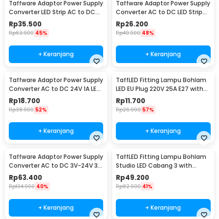
Taffware Adaptor Power Supply
Taffware Adaptor Power Supply
Converter LED Strip AC to DC
Converter AC to DC LED Strip
12V 4A - 1240
24V 2A - 2420 / 1820
Rp
35.500
Rp
26.200
Rp
63.900
45%
Rp
49.900
48%
+ Keranjang
+ Keranjang
Taffware Adaptor Power Supply
TaffLED Fitting Lampu Bohlam
Converter AC to DC 24V 1A LED
LED EU Plug 220V 25A E27 with
Strip - 2410
Switch - HF-666
Rp
18.700
Rp
11.700
Rp
38.900
52%
Rp
26.900
57%
+ Keranjang
+ Keranjang
Taffware Adaptor Power Supply
TaffLED Fitting Lampu Bohlam
Converter AC to DC 3V-24V 3A
Studio LED Cabang 3 with
Adjustable - BSK-602
Switch 220V E27 - HU-300
Rp
63.400
Rp
49.200
Rp
104.900
40%
Rp
82.900
41%
+ Keranjang
+ Keranjang