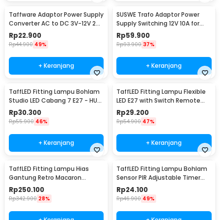
Taffware Adaptor Power Supply
SUSWE Trafo Adaptor Power
Converter AC to DC 3V-12V 2A
Supply Switching 12V 10A for
Adjustable - 31220
Modul LED CCTV - S-120-12
Rp
22.900
Rp
59.900
Rp
44.900
49%
Rp
93.900
37%
+ Keranjang
+ Keranjang
TaffLED Fitting Lampu Bohlam
TaffLED Fitting Lampu Flexible
Studio LED Cabang 7 E27 - HU-
LED E27 with Switch Remote
700
Control - HF-555
Rp
30.300
Rp
29.200
Rp
55.900
46%
Rp
54.900
47%
+ Keranjang
+ Keranjang
TaffLED Fitting Lampu Hias
TaffLED Fitting Lampu Bohlam
Gantung Retro Macaron
Sensor PIR Adjustable Timer
Hanging Lamp E27 - LPL139
40W E27 - SP-200
Rp
250.100
Rp
24.100
Rp
342.900
28%
Rp
46.900
49%
+ Keranjang
+ Keranjang