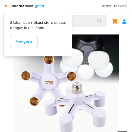
Jabodetabek
ganti
Order Tracking
Alat Kopi
Silakan ubah lokasi store sesuai
dengan lokasi Anda.
Mengerti