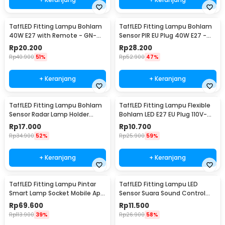
TaffLED Fitting Lampu Bohlam
TaffLED Fitting Lampu Bohlam
40W E27 with Remote - GN-
Sensor PIR EU Plug 40W E27 -
428
SP-400
Rp
20.200
Rp
28.200
Rp
40.900
51%
Rp
52.900
47%
+ Keranjang
+ Keranjang
TaffLED Fitting Lampu Bohlam
TaffLED Fitting Lampu Flexible
Sensor Radar Lamp Holder
Bohlam LED E27 EU Plug 110V-
100W E27 - SP-100
220V - HF-300
Rp
17.000
Rp
10.700
Rp
34.900
52%
Rp
25.900
59%
+ Keranjang
+ Keranjang
TaffLED Fitting Lampu Pintar
TaffLED Fitting Lampu LED
Smart Lamp Socket Mobile App
Sensor Suara Sound Control
E27 - DT-500
Socket E27 40W - SP-525
Rp
69.600
Rp
11.500
Rp
113.900
39%
Rp
26.900
58%