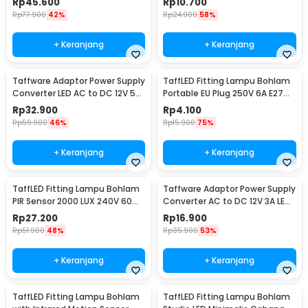
Rp
45.600
Rp
10.700
Rp
77.900
42%
Rp
24.900
58%
+ Keranjang
+ Keranjang
Taffware Adaptor Power Supply
TaffLED Fitting Lampu Bohlam
Converter LED AC to DC 12V 5A
Portable EU Plug 250V 6A E27
60W - 1250
with Switch - HF-100
Rp
32.900
Rp
4.100
Rp
59.900
46%
Rp
15.900
75%
+ Keranjang
+ Keranjang
TaffLED Fitting Lampu Bohlam
Taffware Adaptor Power Supply
PIR Sensor 2000 LUX 240V 60W
Converter AC to DC 12V 3A LED
E27 - SP-150
Strip - DSM-1230
Rp
27.200
Rp
16.900
Rp
51.900
48%
Rp
35.900
53%
+ Keranjang
+ Keranjang
TaffLED Fitting Lampu Bohlam
TaffLED Fitting Lampu Bohlam