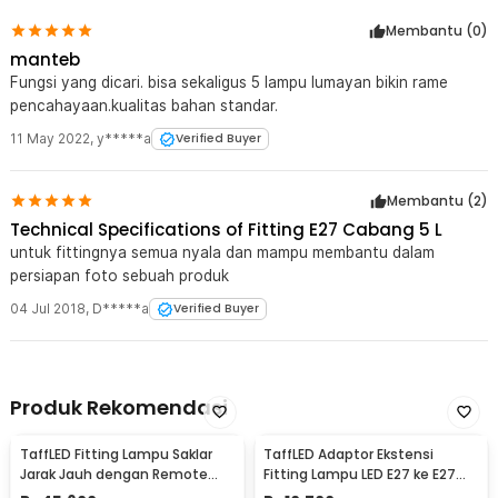
Membantu (
0
)
manteb
Fungsi yang dicari. bisa sekaligus 5 lampu lumayan bikin rame
pencahayaan.kualitas bahan standar.
11 May 2022
,
y*****a
Verified Buyer
Membantu (
2
)
Technical Specifications of Fitting E27 Cabang 5 L
untuk fittingnya semua nyala dan mampu membantu dalam
persiapan foto sebuah produk
04 Jul 2018
,
D*****a
Verified Buyer
Produk Rekomendasi
TaffLED Fitting Lampu Saklar
TaffLED Adaptor Ekstensi
Jarak Jauh dengan Remote
Fitting Lampu LED E27 ke E27
Control 220V E27 - GN-680
19.5cm 1 PCS - HF-400