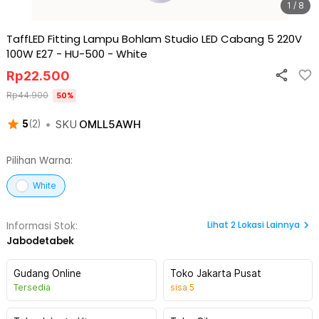
1 / 8
TaffLED Fitting Lampu Bohlam Studio LED Cabang 5 220V
100W E27 - HU-500
-
White
Rp
22.500
Rp
44.900
50
%
•
SKU
OMLL5AWH
5
(
2
)
Pilihan Warna:
White
Lihat
2
Lokasi Lainnya
Informasi Stok:
Jabodetabek
Gudang Online
Toko Jakarta Pusat
Tersedia
sisa
5