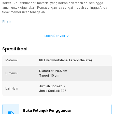
soket E27. Terbuat dari material yang kokoh dan tahan api sehingga
aman untuk digunakan. Pemasangannya sangat mudah sehingga Anda
tidak memerlukan tenaga ahli.
Fitur
Kompatibilitas Universal
Lebih Banyak
Fitting lampu memiliki soket E27 yang universal. Fitting ini dapat
digunakan dengan berbagai jenis bohlam LED, termasuk
bohlam studio atau bohlam kreatif lainnya. Ini memberi Anda
Spesifikasi
kebebasan untuk menyesuaikan pencahayaan sesuai dengan
suasana yang diinginkan.
Material
PBT (Polybutylene Terephthalate)
Cahaya Lebih Terang Merata
Hadir dengan 7 cabang yang memungkinkan cahaya merata ke
Diameter: 20.5 cm
seluruh ruangan. Membuat ruangan Anda menjadi terang.
Dimensi
Tinggi: 10 cm
Cocok digunakan untuk studio yang memerlukan pencahayaan
yang terang.
Jumlah Socket: 7
Lain-lain
Material Berkualitas
Jenis Socket: E27
Terbuat dari material PBT (Polybutylene Terephthalate) yang
memiliki sifat ketahanan terhadap api yang baik, berarti
material tidak mendukung perambatan api dan dapat
memadamkan diri sendiri setelah sumber panas
Buku Petunjuk Penggunaan