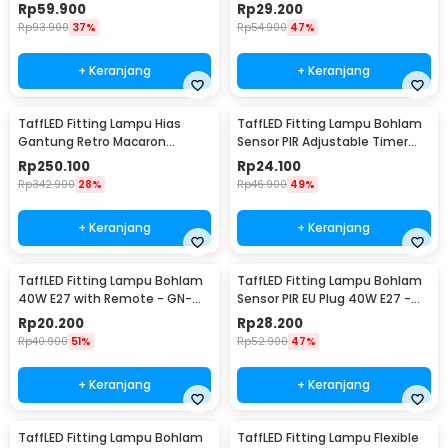
Modul LED CCTV - S-120-12
Control - HF-555
Rp
59.900
Rp
29.200
Rp
93.900
37%
Rp
54.900
47%
+ Keranjang
+ Keranjang
TaffLED Fitting Lampu Hias
TaffLED Fitting Lampu Bohlam
Gantung Retro Macaron
Sensor PIR Adjustable Timer
Hanging Lamp E27 - LPL139
40W E27 - SP-200
Rp
250.100
Rp
24.100
Rp
342.900
28%
Rp
46.900
49%
+ Keranjang
+ Keranjang
TaffLED Fitting Lampu Bohlam
TaffLED Fitting Lampu Bohlam
40W E27 with Remote - GN-
Sensor PIR EU Plug 40W E27 -
428
SP-400
Rp
20.200
Rp
28.200
Rp
40.900
51%
Rp
52.900
47%
+ Keranjang
+ Keranjang
TaffLED Fitting Lampu Bohlam
TaffLED Fitting Lampu Flexible