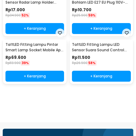
Sensor Radar Lamp Holder
Bohlam LED E27 EU Plug 110V-
100W E27 - SP-100
220V - HF-300
Rp
17.000
Rp
10.700
Rp
34.900
52%
Rp
25.900
59%
+ Keranjang
+ Keranjang
TaffLED Fitting Lampu Pintar
TaffLED Fitting Lampu LED
Smart Lamp Socket Mobile App
Sensor Suara Sound Control
E27 - DT-500
Socket E27 40W - SP-525
Rp
69.600
Rp
11.500
Rp
113.900
39%
Rp
26.900
58%
+ Keranjang
+ Keranjang
Beli Sekarang