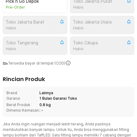
Pick n Go Depok
Toko Jakarta Pusat
Pre-Order
Habis
Toko Jakarta Barat
Toko Jakarta Utara
Habis
Habis
Toko Tangerang
Toko Cikupa
Habis
Habis
Tersedia bayar di tempat (COD)
Rincian Produk
Brand
Lainnya
Garansi
1 Bulan Garansi Toko
Berat Produk
0.8 kg
Dimensi Kemasan
: -
Jika Anda ingin ruangan menjadi lebih terang, Anda pastinya
membutuhkan banyak lampu. Untuk itu, Anda bisa menggunakan fitting
lampu bohlam dari TaffLED. Satu fitting lampu memiliki 7 cabang dengan