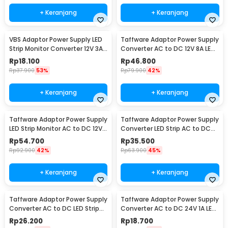
+ Keranjang
+ Keranjang
VBS Adaptor Power Supply LED
Taffware Adaptor Power Supply
Strip Monitor Converter 12V 3A
Converter AC to DC 12V 8A LED
36W - AYD-1230
Strip - 1280
Rp
18.100
Rp
46.800
Rp
37.900
53%
Rp
79.900
42%
+ Keranjang
+ Keranjang
Taffware Adaptor Power Supply
Taffware Adaptor Power Supply
LED Strip Monitor AC to DC 12V
Converter LED Strip AC to DC
10A - AYD-12100
12V 4A - 1240
Rp
54.700
Rp
35.500
Rp
92.900
42%
Rp
63.900
45%
+ Keranjang
+ Keranjang
Taffware Adaptor Power Supply
Taffware Adaptor Power Supply
Converter AC to DC LED Strip
Converter AC to DC 24V 1A LED
24V 2A - 2420 / 1820
Strip - 2410
Rp
26.200
Rp
18.700