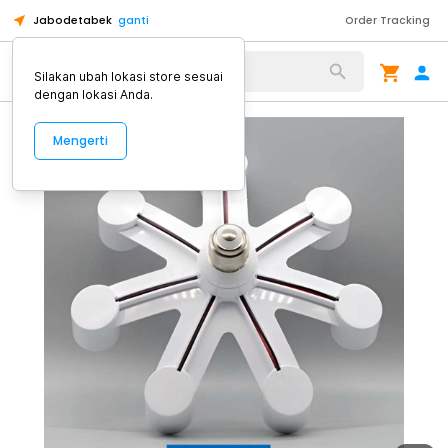
Jabodetabek
ganti
Order Tracking
Alat Kopi
Silakan ubah lokasi store sesuai
dengan lokasi Anda.
Mengerti