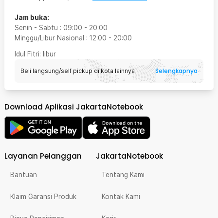
Jam buka:
Senin - Sabtu
:
09:00
-
20:00
Minggu/Libur Nasional
:
12:00
-
20:00
Idul Fitri
: libur
Selengkapnya
Beli langsung/self pickup di kota lainnya
Download Aplikasi JakartaNotebook
Layanan Pelanggan
JakartaNotebook
Bantuan
Tentang Kami
Klaim Garansi Produk
Kontak Kami