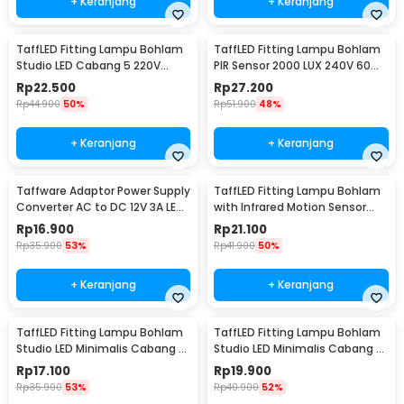
+ Keranjang
+ Keranjang
TaffLED Fitting Lampu Bohlam
TaffLED Fitting Lampu Bohlam
Studio LED Cabang 5 220V
PIR Sensor 2000 LUX 240V 60W
100W E27 - HU-500
E27 - SP-150
Rp
22.500
Rp
27.200
Rp
44.900
50%
Rp
51.900
48%
+ Keranjang
+ Keranjang
Taffware Adaptor Power Supply
TaffLED Fitting Lampu Bohlam
Converter AC to DC 12V 3A LED
with Infrared Motion Sensor
Strip - DSM-1230
240V 50W E27 - SP-820
Rp
16.900
Rp
21.100
Rp
35.900
53%
Rp
41.900
50%
+ Keranjang
+ Keranjang
TaffLED Fitting Lampu Bohlam
TaffLED Fitting Lampu Bohlam
Studio LED Minimalis Cabang 3
Studio LED Minimalis Cabang 4
E27 220V - HU-350
E27 220V - HU-400
Rp
17.100
Rp
19.900
Rp
35.900
53%
Rp
40.900
52%