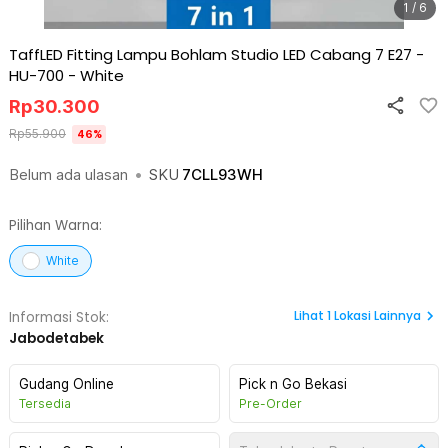
1 / 6
TaffLED Fitting Lampu Bohlam Studio LED Cabang 7 E27 -
HU-700
-
White
Rp
30.300
Rp
55.900
46
%
Belum ada ulasan
•
SKU
7CLL93WH
Pilihan Warna:
White
Lihat
1
Lokasi Lainnya
Informasi Stok:
Jabodetabek
Gudang Online
Pick n Go Bekasi
Tersedia
Pre-Order