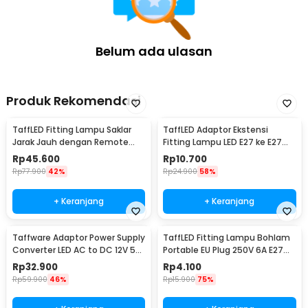
Belum ada ulasan
Produk Rekomendasi
TaffLED Fitting Lampu Saklar
TaffLED Adaptor Ekstensi
Jarak Jauh dengan Remote
Fitting Lampu LED E27 ke E27
Control 220V E27 - GN-680
19.5cm 1 PCS - HF-400
Rp
45.600
Rp
10.700
Rp
77.900
42%
Rp
24.900
58%
+ Keranjang
+ Keranjang
Taffware Adaptor Power Supply
TaffLED Fitting Lampu Bohlam
Converter LED AC to DC 12V 5A
Portable EU Plug 250V 6A E27
60W - 1250
with Switch - HF-100
Rp
32.900
Rp
4.100
Rp
59.900
46%
Rp
15.900
75%