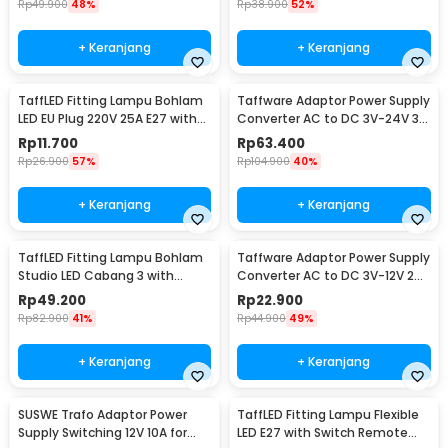
Rp
49.900
48%
Rp
38.900
52%
+ Keranjang
+ Keranjang
TaffLED Fitting Lampu Bohlam
Taffware Adaptor Power Supply
LED EU Plug 220V 25A E27 with
Converter AC to DC 3V-24V 3A
Switch - HF-666
Adjustable - BSK-602
Rp
11.700
Rp
63.400
Rp
26.900
57%
Rp
104.900
40%
+ Keranjang
+ Keranjang
TaffLED Fitting Lampu Bohlam
Taffware Adaptor Power Supply
Studio LED Cabang 3 with
Converter AC to DC 3V-12V 2A
Switch 220V E27 - HU-300
Adjustable - 31220
Rp
49.200
Rp
22.900
Rp
82.900
41%
Rp
44.900
49%
+ Keranjang
+ Keranjang
SUSWE Trafo Adaptor Power
TaffLED Fitting Lampu Flexible
Supply Switching 12V 10A for
LED E27 with Switch Remote