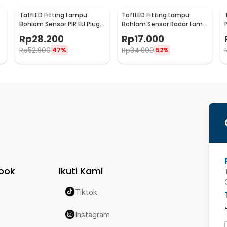
TaffLED Fitting Lampu
TaffLED Fitting Lampu
Bohlam Sensor PIR EU Plug
Bohlam Sensor Radar Lamp
40W E27 - SP-400
Holder 100W E27 - SP-100
Rp
28.200
Rp
17.000
Rp
52.900
Rp
34.900
47%
52%
ook
Ikuti Kami
Tiktok
Instagram