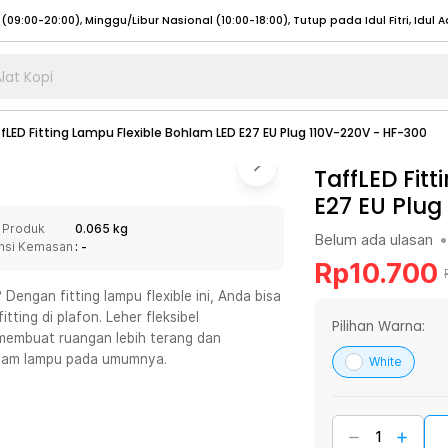
lat Kopi
umat (07:00 - 20:00), Sabtu - Minggu (08:00 - 20:00), Tutup pada Idul Fitri
Sele
fLED Fitting Lampu Flexible Bohlam LED E27 EU Plug 110V-220V - HF-300
:00 - 20:00), Sabtu - Minggu/ Libur Nasional (08:00 - 17:00)
Selengkapnya
:00 - 20:00), Sabtu - Minggu/ Libur Nasional (08:00 - 17:00)
TaffLED Fit
Selengkapnya
E27 EU Plug
 (09:00-20:00), Minggu/Libur Nasional (12:00-20:00), Tutup pada Idul Fitri
Sele
 Produk
0.065 kg
 (09:00-20:00), Minggu/Libur Nasional (12:00-20:00), Tutup pada Idul Fitri
Sele
Belum ada ulasan
•
nsi Kemasan
: -
Rp
10.700
Dengan fitting lampu flexible ini, Anda bisa
ting di plafon. Leher fleksibel
Pilihan Warna:
embuat ruangan lebih terang dan
umat (07:00 - 20:00), Sabtu - Minggu (08:00 - 20:00), Tutup pada Idul Fitri
Sele
ohlam lampu pada umumnya.
White
:00 - 20:00), Sabtu - Minggu/ Libur Nasional (08:00 - 17:00)
Selengkapnya
:00 - 20:00), Sabtu - Minggu/ Libur Nasional (08:00 - 17:00)
Selengkapnya