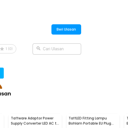
:
Beri Ulasan
EU Plug 110V-220V - HF-300
1
(
0
)
Cari Ulasan
asan
Taffware Adaptor Power
TaffLED Fitting Lampu
Supply Converter LED AC to
Bohlam Portable EU Plug