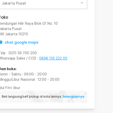
Jakarta Pusat
Toko
Bendungan Hilir Raya Blok G1 No. 10
Jakarta Pusat
DKI Jakarta
10210
Lihat google maps
Telp
:
(021) 39 700 200
Whatsapp Sales / COD
:
0896 135 222 00
Jam buka:
Senin - Sabtu
:
09:00
-
20:00
Minggu/Libur Nasional
:
12:00
-
20:00
Idul Fitri
: libur
Selengkapnya
Beli langsung/self pickup di kota lainnya