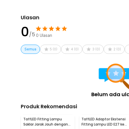
panjang di berbagai ruangan.
Kelengkapan Produk
Ulasan
0
Rincian yang Anda dapatkan untuk pembelian produk ini
1 x TaffLED Fitting Lampu Flexible Bohlam LED E27 
/5
0
Ulasan
Semua
5
(
0
)
4
(
0
)
3
(
0
)
2
(
0
)
Belum ada ul
Produk Rekomendasi
TaffLED Fitting Lampu
TaffLED Adaptor Ekstensi
Saklar Jarak Jauh dengan
Fitting Lampu LED E27 ke