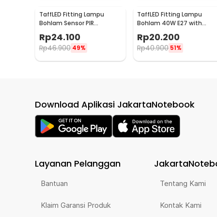
TaffLED Fitting Lampu
TaffLED Fitting Lampu
Bohlam Sensor PIR
Bohlam 40W E27 with
Adjustable Timer 40W E27
Remote - GN-428
Rp
24.100
Rp
20.200
- SP-200
Rp
46.900
Rp
40.900
49%
51%
Download Aplikasi JakartaNotebook
Layanan Pelanggan
JakartaNoteb
Bantuan
Tentang Kami
Klaim Garansi Produk
Kontak Kami