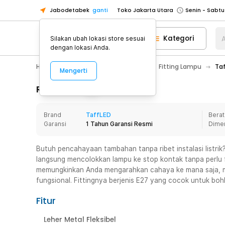
Jabodetabek
ganti
Toko Jakarta Utara
Toko Tangerang
Kategori
A
Silakan ubah lokasi store sesuai
Toko Cikupa
dengan lokasi Anda.
Pick n Go Jakarta Barat
Senin - J
Home Appliance
Lampu Rumah
Fitting Lampu
Taf
Mengerti
Pick n Go Bekasi
Senin - Jumat (08
Pick n Go Depok
Senin - Jumat (08
Rincian Produk
Toko Jakarta Pusat
Senin - Sabtu
Brand
TaffLED
Berat
Toko Jakarta Barat
Senin - Sabtu
Garansi
1 Tahun Garansi Resmi
Dime
Toko Jakarta Utara
Toko Tangerang
Butuh pencahayaan tambahan tanpa ribet instalasi listrik? 
langsung mencolokkan lampu ke stop kontak tanpa perlu fit
Toko Cikupa
memungkinkan Anda mengarahkan cahaya ke mana saja, m
Pick n Go Jakarta Barat
Senin - J
fungsional. Fittingnya berjenis E27 yang cocok untuk b
Pick n Go Bekasi
Senin - Jumat (08
Fitur
Pick n Go Depok
Senin - Jumat (08
Leher Metal Fleksibel