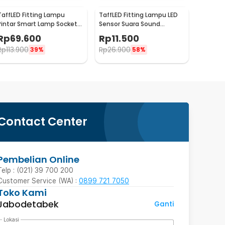
TaffLED Fitting Lampu
TaffLED Fitting Lampu LED
Pintar Smart Lamp Socket
Sensor Suara Sound
Mobile App E27 - DT-500
Control Socket E27 40W -
Rp
69.600
Rp
11.500
SP-525
Rp
113.900
Rp
26.900
39%
58%
Contact Center
Pembelian Online
Telp : (021) 39 700 200
Customer Service (WA) :
0899 721 7050
Toko Kami
Jabodetabek
Ganti
Lokasi