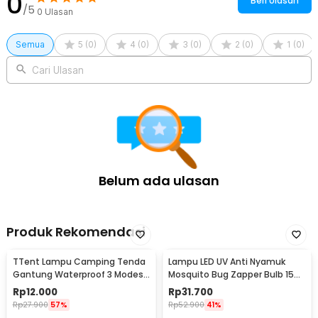
0
Beri Ulasan
/5
0
Ulasan
Semua
5
(
0
)
4
(
0
)
3
(
0
)
2
(
0
)
1
(
0
)
Cari Ulasan
Belum ada ulasan
Produk Rekomendasi
TTent Lampu Camping Tenda
Lampu LED UV Anti Nyamuk
Gantung Waterproof 3 Modes
Mosquito Bug Zapper Bulb 15W
6000K 1.5W - 5188
E27 Cool White - YC1350
Rp
12.000
Rp
31.700
Rp
27.900
57%
Rp
52.900
41%