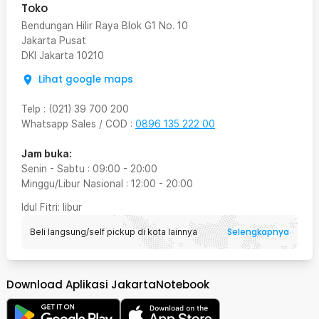
Toko
Bendungan Hilir Raya Blok G1 No. 10
Jakarta Pusat
DKI Jakarta
10210
Lihat google maps
Telp
:
(021) 39 700 200
Whatsapp Sales / COD
:
0896 135 222 00
Jam buka:
Senin - Sabtu
:
09:00
-
20:00
Minggu/Libur Nasional
:
12:00
-
20:00
Idul Fitri
: libur
Selengkapnya
Beli langsung/self pickup di kota lainnya
Download Aplikasi JakartaNotebook