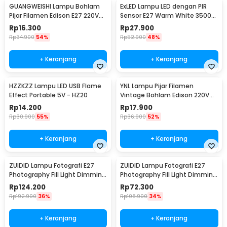
GUANGWEISHI Lampu Bohlam
ExLED Lampu LED dengan PIR
Pijar Filamen Edison E27 220V
Sensor E27 Warm White 3500K
4W - ST64
12W - Ex01
Rp
16.300
Rp
27.900
Rp
34.900
54%
Rp
52.900
48%
+ Keranjang
+ Keranjang
HZZKZZ Lampu LED USB Flame
YNL Lampu Pijar Filamen
Effect Portable 5V - HZ20
Vintage Bohlam Edison 220V
40W - T45
Rp
14.200
Rp
17.900
Rp
30.900
55%
Rp
36.900
52%
+ Keranjang
+ Keranjang
ZUIDID Lampu Fotografi E27
ZUIDID Lampu Fotografi E27
Photography Fill Light Dimming
Photography Fill Light Dimming
with Remote 150W - Z-27
with Remote 85W - Z-27
Rp
124.200
Rp
72.300
Rp
192.900
36%
Rp
108.900
34%
+ Keranjang
+ Keranjang