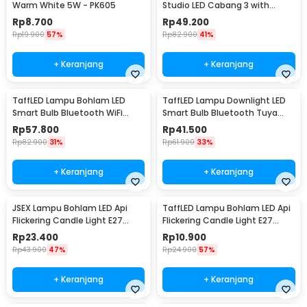
Warm White 5W - PK605
Studio LED Cabang 3 with
Switch 220V E27 - HU-300
Rp
8.700
Rp
49.200
Rp
19.900
57%
Rp
82.900
41%
+ Keranjang
+ Keranjang
TaffLED Lampu Bohlam LED
TaffLED Lampu Downlight LED
Smart Bulb Bluetooth WiFi
Smart Bulb Bluetooth Tuya
RGBCW E27 220V 9W - A60
10W RGBCW - A61
Rp
57.800
Rp
41.500
Rp
82.900
31%
Rp
61.900
33%
+ Keranjang
+ Keranjang
JSEX Lampu Bohlam LED Api
TaffLED Lampu Bohlam LED Api
Flickering Candle Light E27
Flickering Candle Light E27
Warm White 3W - CB3
Orange 3W - OM-BB-3W
Rp
23.400
Rp
10.900
Rp
43.900
47%
Rp
24.900
57%
+ Keranjang
+ Keranjang