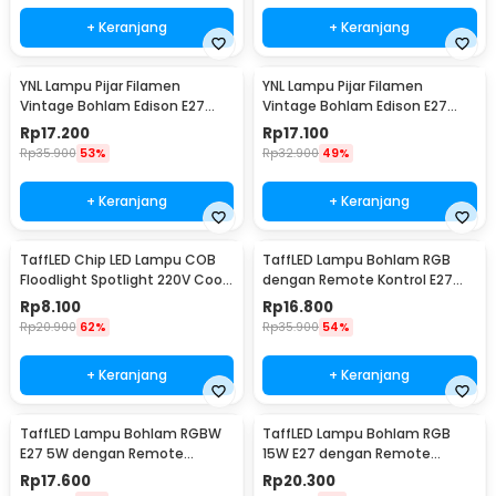
+ Keranjang
+ Keranjang
YNL Lampu Pijar Filamen
YNL Lampu Pijar Filamen
Vintage Bohlam Edison E27
Vintage Bohlam Edison E27
40W - ST64
60W - ST64
Rp
17.200
Rp
17.100
Rp
35.900
53%
Rp
32.900
49%
+ Keranjang
+ Keranjang
TaffLED Chip LED Lampu COB
TaffLED Lampu Bohlam RGB
Floodlight Spotlight 220V Cool
dengan Remote Kontrol E27
White 6000K 50W - COB4060-
3W - BONDA B2
Rp
8.100
Rp
16.800
AC220-50
Rp
20.900
62%
Rp
35.900
54%
+ Keranjang
+ Keranjang
TaffLED Lampu Bohlam RGBW
TaffLED Lampu Bohlam RGB
E27 5W dengan Remote
15W E27 dengan Remote
Control - A60
Control - B5
Rp
17.600
Rp
20.300