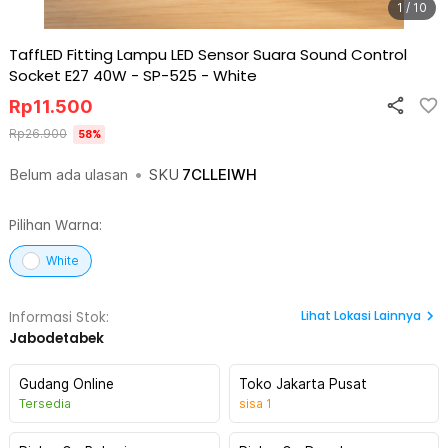
1 / 10
TaffLED Fitting Lampu LED Sensor Suara Sound Control
Socket E27 40W - SP-525
-
White
Rp
11.500
Rp
26.900
58
%
Belum ada ulasan
•
SKU
7CLLEIWH
Pilihan Warna:
White
Lihat
Lokasi Lainnya
Informasi Stok:
Jabodetabek
Gudang Online
Toko Jakarta Pusat
Tersedia
sisa
1