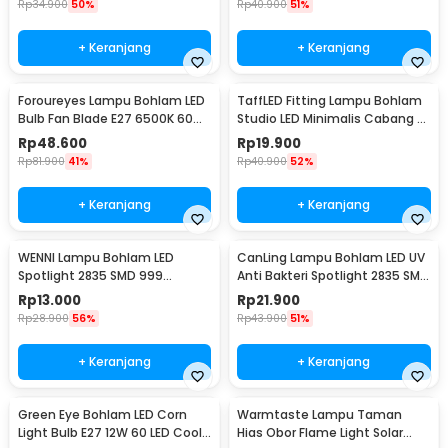
Rp
34.900
50%
Rp
40.900
51%
+ Keranjang
+ Keranjang
Foroureyes Lampu Bohlam LED
TaffLED Fitting Lampu Bohlam
Bulb Fan Blade E27 6500K 60W
Studio LED Minimalis Cabang 4
- KK-2560
E27 220V - HU-400
Rp
48.600
Rp
19.900
Rp
81.900
41%
Rp
40.900
52%
+ Keranjang
+ Keranjang
WENNI Lampu Bohlam LED
CanLing Lampu Bohlam LED UV
Spotlight 2835 SMD 999
Anti Bakteri Spotlight 2835 SMD
Lumens 180 Degree 9W E27
220V E27 - D3-F3-01
Rp
13.000
Rp
21.900
Rp
28.900
56%
Rp
43.900
51%
+ Keranjang
+ Keranjang
Green Eye Bohlam LED Corn
Warmtaste Lampu Taman
Light Bulb E27 12W 60 LED Cool
Hias Obor Flame Light Solar