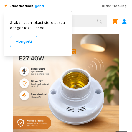
Jabodetabek
ganti
Order Tracking
Alat Kopi
Silakan ubah lokasi store sesuai
dengan lokasi Anda.
Mengerti