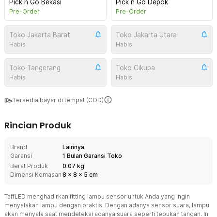
Pick n Go Bekasi
Pick n Go Depok
Pre-Order
Pre-Order
Toko Jakarta Barat
Toko Jakarta Utara
Habis
Habis
Toko Tangerang
Toko Cikupa
Habis
Habis
Tersedia bayar di tempat (COD)
Rincian Produk
Brand
Lainnya
Garansi
1 Bulan Garansi Toko
Berat Produk
0.07 kg
Dimensi Kemasan
8
x
8
x
5
cm
TaffLED menghadirkan fitting lampu sensor untuk Anda yang ingin
menyalakan lampu dengan praktis. Dengan adanya sensor suara, lampu
akan menyala saat mendeteksi adanya suara seperti tepukan tangan. Ini