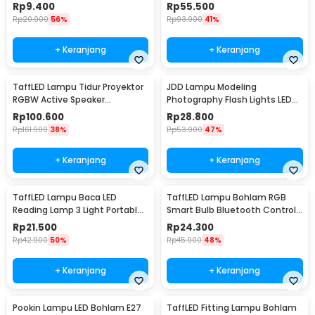
White - E262
IP65 Warm White - YMJ010
Rp
9.400
Rp
55.500
Rp
20.900
56%
Rp
93.900
41%
+ Keranjang
+ Keranjang
TaffLED Lampu Tidur Proyektor
JDD Lampu Modeling
RGBW Active Speaker
Photography Flash Lights LED
Bluetooth Remote - BL-XK01
E27 150W Warm White - jD01
Rp
100.600
Rp
28.800
Rp
161.900
38%
Rp
53.900
47%
+ Keranjang
+ Keranjang
TaffLED Lampu Baca LED
TaffLED Lampu Bohlam RGB
Reading Lamp 3 Light Portable
Smart Bulb Bluetooth Control
Cool White - EF168
E27 800Lumen 10W - TY-10W
Rp
21.500
Rp
24.300
Rp
42.900
50%
Rp
45.900
48%
+ Keranjang
+ Keranjang
Pookin Lampu LED Bohlam E27
TaffLED Fitting Lampu Bohlam