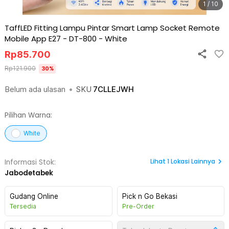
1 / 10
TaffLED Fitting Lampu Pintar Smart Lamp Socket Remote
Mobile App E27 - DT-800
-
White
Rp
85.700
Rp
121.900
30
%
Belum ada ulasan
•
SKU
7CLLEJWH
Pilihan Warna:
White
Lihat
1
Lokasi Lainnya
Informasi Stok:
Jabodetabek
Gudang Online
Pick n Go Bekasi
Tersedia
Pre-Order