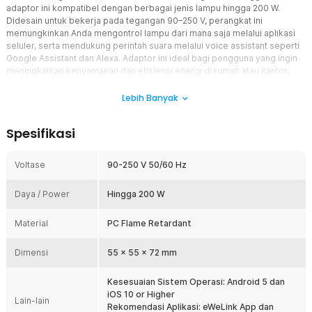
adaptor ini kompatibel dengan berbagai jenis lampu hingga 200 W.
Didesain untuk bekerja pada tegangan 90–250 V, perangkat ini
memungkinkan Anda mengontrol lampu dari mana saja melalui aplikasi
seluler, serta mendukung perintah suara melalui voice assistant seperti
Google Assistant dan Alexa. Adaptor ini ideal bagi pengguna yang ingin
meningkatkan kenyamanan dan efisiensi energi di rumah atau kantor,
tanpa harus menginvestasikan ulang pada sistem pencahayaan yang
mahal. Instalasinya mudah dan langsung plug and play, cukup pasang di
Lebih Banyak
fitting, sambungkan ke Wi-Fi, dan kontrol pencahayaan Anda menjadi
sepenuhnya otomatis.
Spesifikasi
Fitur
Voltase
90-250 V 50/60 Hz
Kontrol Lampu dari Mana Saja melalui Aplikasi Mobile
Dengan dukungan aplikasi pintar, Anda dapat menyalakan atau
Daya / Power
Hingga 200 W
mematikan lampu kapan saja dan dari mana saja melalui
smartphone. Fitur ini sangat berguna untuk keamanan rumah,
Material
PC Flame Retardant
misalnya saat bepergian, atau untuk menghemat energi
dengan memastikan lampu tidak menyala tanpa perlu. Aplikasi
juga memungkinkan Anda mengatur jadwal nyala/mati secara
Dimensi
55 x 55 x 72 mm
otomatis.
Kesesuaian Sistem Operasi: Android 5 dan
Dukungan Voice Assistant untuk Kendali Suara Praktis
iOS 10 or Higher
smart lamp socket dapat terintegrasi dengan Google
TaffLED
Lain-lain
Rekomendasi Aplikasi: eWeLink App dan