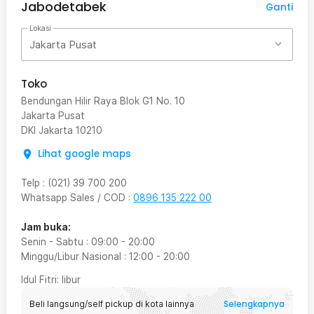
Jabodetabek
Ganti
Lokasi
Jakarta Pusat
Toko
Bendungan Hilir Raya Blok G1 No. 10
Jakarta Pusat
DKI Jakarta
10210
Lihat google maps
Telp
:
(021) 39 700 200
Whatsapp Sales / COD
:
0896 135 222 00
Jam buka:
Senin - Sabtu
:
09:00
-
20:00
Minggu/Libur Nasional
:
12:00
-
20:00
Idul Fitri
: libur
Selengkapnya
Beli langsung/self pickup di kota lainnya