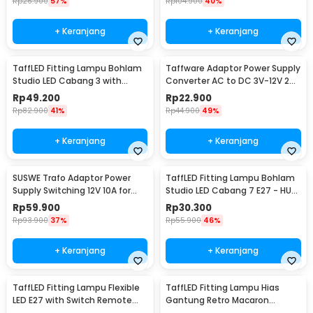
Rp
26.900
57%
Rp
104.900
40%
+ Keranjang
+ Keranjang
TaffLED Fitting Lampu Bohlam
Taffware Adaptor Power Supply
Studio LED Cabang 3 with
Converter AC to DC 3V-12V 2A
Switch 220V E27 - HU-300
Adjustable - 31220
Rp
49.200
Rp
22.900
Rp
82.900
41%
Rp
44.900
49%
+ Keranjang
+ Keranjang
SUSWE Trafo Adaptor Power
TaffLED Fitting Lampu Bohlam
Supply Switching 12V 10A for
Studio LED Cabang 7 E27 - HU-
Modul LED CCTV - S-120-12
700
Rp
59.900
Rp
30.300
Rp
93.900
37%
Rp
55.900
46%
+ Keranjang
+ Keranjang
TaffLED Fitting Lampu Flexible
TaffLED Fitting Lampu Hias
LED E27 with Switch Remote
Gantung Retro Macaron
Control - HF-555
Hanging Lamp E27 - LPL139