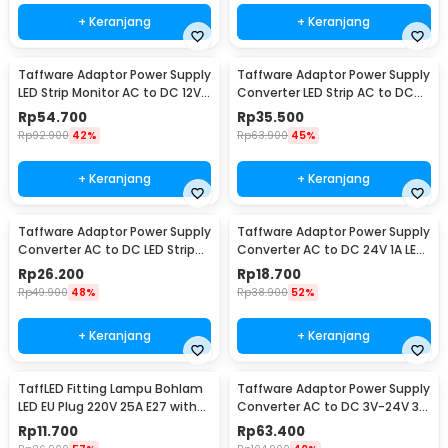
+ Keranjang
+ Keranjang
Taffware Adaptor Power Supply
Taffware Adaptor Power Supply
LED Strip Monitor AC to DC 12V
Converter LED Strip AC to DC
10A - AYD-12100
12V 4A - 1240
Rp
54.700
Rp
35.500
Rp
92.900
42%
Rp
63.900
45%
+ Keranjang
+ Keranjang
Taffware Adaptor Power Supply
Taffware Adaptor Power Supply
Converter AC to DC LED Strip
Converter AC to DC 24V 1A LED
24V 2A - 2420 / 1820
Strip - 2410
Rp
26.200
Rp
18.700
Rp
49.900
48%
Rp
38.900
52%
+ Keranjang
+ Keranjang
TaffLED Fitting Lampu Bohlam
Taffware Adaptor Power Supply
LED EU Plug 220V 25A E27 with
Converter AC to DC 3V-24V 3A
Switch - HF-666
Adjustable - BSK-602
Rp
11.700
Rp
63.400