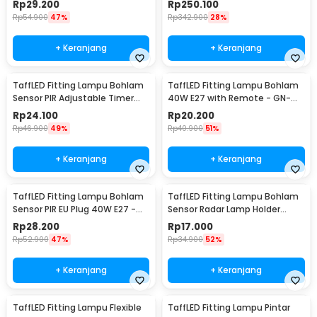
Rp
29.200
Rp
250.100
Rp
54.900
47%
Rp
342.900
28%
+ Keranjang
+ Keranjang
TaffLED Fitting Lampu Bohlam
TaffLED Fitting Lampu Bohlam
Sensor PIR Adjustable Timer
40W E27 with Remote - GN-
40W E27 - SP-200
428
Rp
24.100
Rp
20.200
Rp
46.900
49%
Rp
40.900
51%
+ Keranjang
+ Keranjang
TaffLED Fitting Lampu Bohlam
TaffLED Fitting Lampu Bohlam
Sensor PIR EU Plug 40W E27 -
Sensor Radar Lamp Holder
SP-400
100W E27 - SP-100
Rp
28.200
Rp
17.000
Rp
52.900
47%
Rp
34.900
52%
+ Keranjang
+ Keranjang
TaffLED Fitting Lampu Flexible
TaffLED Fitting Lampu Pintar