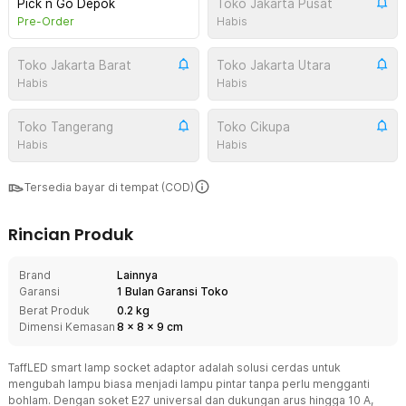
Pick n Go Depok
Toko Jakarta Pusat
Pre-Order
Habis
Toko Jakarta Barat
Toko Jakarta Utara
Habis
Habis
Toko Tangerang
Toko Cikupa
Habis
Habis
Tersedia bayar di tempat (COD)
Rincian Produk
Brand
Lainnya
Garansi
1 Bulan Garansi Toko
Berat Produk
0.2 kg
Dimensi Kemasan
8
x
8
x
9
cm
TaffLED smart lamp socket adaptor adalah solusi cerdas untuk
mengubah lampu biasa menjadi lampu pintar tanpa perlu mengganti
bohlam. Dengan soket E27 universal dan dukungan arus hingga 10 A,