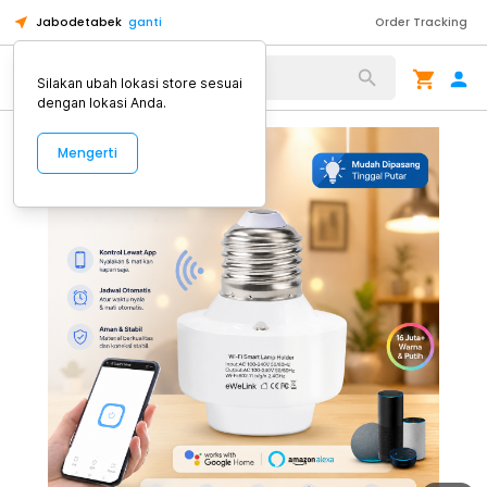
Jabodetabek
ganti
Order Tracking
Alat Kopi
Silakan ubah lokasi store sesuai
dengan lokasi Anda.
Mengerti