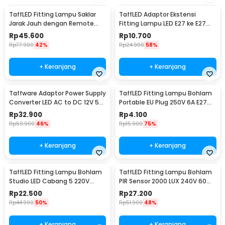
TaffLED Fitting Lampu Saklar
TaffLED Adaptor Ekstensi
Jarak Jauh dengan Remote
Fitting Lampu LED E27 ke E27
Control 220V E27 - GN-680
19.5cm 1 PCS - HF-400
Rp
45.600
Rp
10.700
Rp
77.900
42%
Rp
24.900
58%
+ Keranjang
+ Keranjang
Taffware Adaptor Power Supply
TaffLED Fitting Lampu Bohlam
Converter LED AC to DC 12V 5A
Portable EU Plug 250V 6A E27
60W - 1250
with Switch - HF-100
Rp
32.900
Rp
4.100
Rp
59.900
46%
Rp
15.900
75%
+ Keranjang
+ Keranjang
TaffLED Fitting Lampu Bohlam
TaffLED Fitting Lampu Bohlam
Studio LED Cabang 5 220V
PIR Sensor 2000 LUX 240V 60W
100W E27 - HU-500
E27 - SP-150
Rp
22.500
Rp
27.200
Rp
44.900
50%
Rp
51.900
48%
+ Keranjang
+ Keranjang