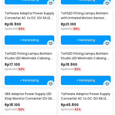
Taffware Adaptor Power Supply
TaffLED Fitting Lampu Bohlam
Converter AC to DC 12V 3A LED
with Infrared Motion Sensor
Strip - DSM-1230
240V 50W E27 - SP-820
Rp
16.900
Rp
21.100
Rp
35.900
53%
Rp
41.900
50%
+ Keranjang
+ Keranjang
TaffLED Fitting Lampu Bohlam
TaffLED Fitting Lampu Bohlam
Studio LED Minimalis Cabang 3
Studio LED Minimalis Cabang 4
E27 220V - HU-350
E27 220V - HU-400
Rp
17.100
Rp
19.900
Rp
35.900
53%
Rp
40.900
52%
+ Keranjang
+ Keranjang
VBS Adaptor Power Supply LED
Taffware Adaptor Power Supply
Strip Monitor Converter 12V 3A
Converter AC to DC 12V 8A LED
36W - AYD-1230
Strip - 1280
Rp
18.100
Rp
46.800
Rp
37.900
53%
Rp
79.900
42%