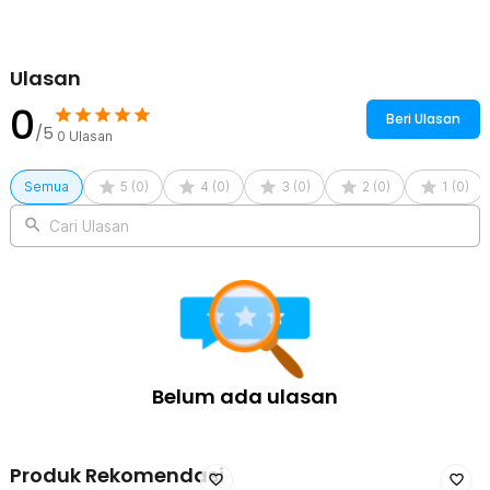
efisien. Fitur ini bukan hanya membantu menghemat tagihan
listrik, tapi juga meningkatkan keamanan rumah dengan
mensimulasikan aktivitas saat Anda tidak di rumah. Sistem
pintar ini memberikan ketenangan tanpa biaya mahal.
Ulasan
0
Kelengkapan Produk
Beri Ulasan
/5
0
Ulasan
Rincian yang Anda dapatkan untuk pembelian produk ini:
1 x TaffLED Fitting Lampu Pintar Smart Lamp Socket Remote
Semua
5
(
0
)
4
(
0
)
3
(
0
)
2
(
0
)
1
(
0
)
Mobile App E27 - DT-800
1 x Panduan Penggunaan
Cari Ulasan
Belum ada ulasan
Produk Rekomendasi