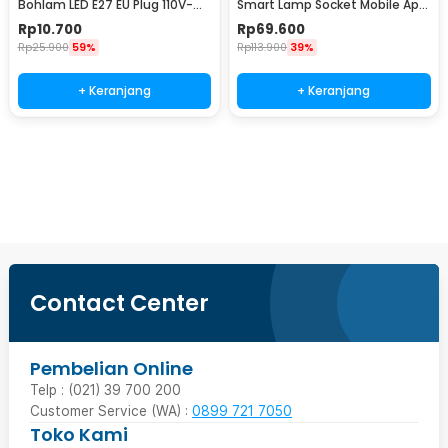
Bohlam LED E27 EU Plug 110V-
Smart Lamp Socket Mobile App
220V - HF-300
E27 - DT-500
Rp
10.700
Rp
69.600
Rp
25.900
59%
Rp
113.900
39%
+ Keranjang
+ Keranjang
Beli Sekarang
Contact Center
Pembelian Online
Telp : (021) 39 700 200
Customer Service (WA) :
0899 721 7050
Toko Kami