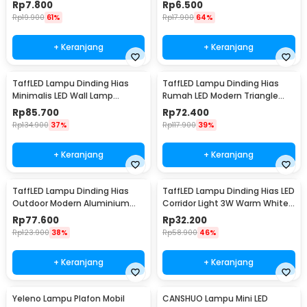
White 6.5cm - LL003
Cool White 12V - XYD
Rp
7.800
Rp
6.500
Rp
19.900
61%
Rp
17.900
64%
+ Keranjang
+ Keranjang
TaffLED Lampu Dinding Hias
TaffLED Lampu Dinding Hias
Minimalis LED Wall Lamp
Rumah LED Modern Triangle
Aluminium 12W Warm White -
Aluminium 3W - ABD-3W-SJX
Rp
85.700
Rp
72.400
B1001
Rp
134.900
37%
Rp
117.900
39%
+ Keranjang
+ Keranjang
TaffLED Lampu Dinding Hias
TaffLED Lampu Dinding Hias LED
Outdoor Modern Aluminium
Corridor Light 3W Warm White
6W Warm White - MSL021
3000K - F0011
Rp
77.600
Rp
32.200
Rp
123.900
38%
Rp
58.900
46%
+ Keranjang
+ Keranjang
Yeleno Lampu Plafon Mobil
CANSHUO Lampu Mini LED