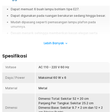
Dapat memuat 6 buah lampu bohlam tipe E27.
Dapat digunakan pada ruangan berukuran sedang hingga besar.
Mudah dipasang seperti pemasangan lampu plafon pada
umumnya.
Desain menarik sehingga memberikan kesan elegan serta
minimalis.
Lebih Banyak
Overview
Fitting lampu ini dapat memuat 6 buah lampu bohlam sekaligus yang
Spesifikasi
sangat cocok digunakan pada ruang tamu atau ruang keluarga. Karena
memiliki desain menarik sehingga dapat menambahkan kesan elegan
Voltase
AC 110 - 220 V 60 Hz
serta minimalis. Pembelian fitting lampu ini tidak termasuk dengan
bohlam, jadi Anda harus membelinya secara terpisah. Saatnya bangun
nuansa elegan di rumah dengan menggunakan fitting lampu dari TaffLED
Daya / Power
Maksimal 60 W x 6
sekarang juga!
Material
Metal
Fitur
Dimensi Total: Sekitar 52 x 20 cm
6 Tempat Bohlam
Panjang Per Tangkai: Sekitar 25.2 cm
Fitting lampu ini terdiri dari 6 soket bohlam tipe E27. Karena bohlam
Dimensi
Dimensi Base: Sekitar 9.7 x 2 cm dan 12 x 2
tidak termasuk dalam paket pembelian ini sehingga Anda dapat