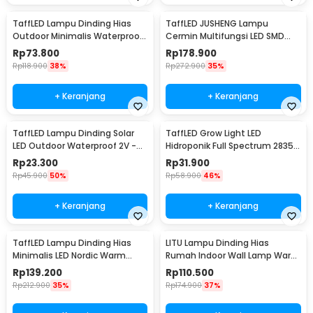
TaffLED Lampu Dinding Hias
TaffLED JUSHENG Lampu
Outdoor Minimalis Waterproof
Cermin Multifungsi LED SMD
Warm White 12W - NR-10
2835 Cool White 14W 62cm -
Rp
73.800
Rp
178.900
5960
Rp
118.900
38%
Rp
272.900
35%
+ Keranjang
+ Keranjang
TaffLED Lampu Dinding Solar
TaffLED Grow Light LED
LED Outdoor Waterproof 2V -
Hidroponik Full Spectrum 2835
OO10
SMD 220V 50W - RO22
Rp
23.300
Rp
31.900
Rp
45.900
50%
Rp
58.900
46%
+ Keranjang
+ Keranjang
TaffLED Lampu Dinding Hias
LITU Lampu Dinding Hias
Minimalis LED Nordic Warm
Rumah Indoor Wall Lamp Warm
White E27 12W - G9
White 3000K 7W - W22
Rp
139.200
Rp
110.500
Rp
212.900
35%
Rp
174.900
37%