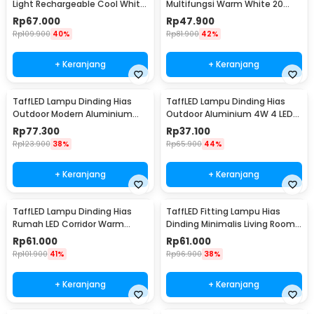
Light Rechargeable Cool White
Multifungsi Warm White 20
2.2W - Y-975
Lumens 1W 3 PCS - YJ-904
Rp
67.000
Rp
47.900
Rp
109.900
40%
Rp
81.900
42%
+ Keranjang
+ Keranjang
TaffLED Lampu Dinding Hias
TaffLED Lampu Dinding Hias
Outdoor Modern Aluminium
Outdoor Aluminium 4W 4 LED
6W Warm White - MSL022
Warm White - B053
Rp
77.300
Rp
37.100
Rp
123.900
38%
Rp
65.900
44%
+ Keranjang
+ Keranjang
TaffLED Lampu Dinding Hias
TaffLED Fitting Lampu Hias
Rumah LED Corridor Warm
Dinding Minimalis Living Room
White 3000K 6W 29cm - F0011
Light E27 - F215
Rp
61.000
Rp
61.000
Rp
101.900
41%
Rp
96.900
38%
+ Keranjang
+ Keranjang