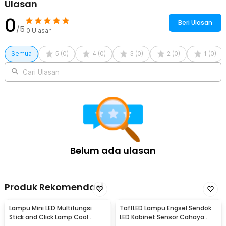
Ulasan
0
Beri Ulasan
/5
0
Ulasan
Semua
5
(
0
)
4
(
0
)
3
(
0
)
2
(
0
)
1
(
0
)
Cari Ulasan
Belum ada ulasan
Produk Rekomendasi
Lampu Mini LED Multifungsi
TaffLED Lampu Engsel Sendok
Stick and Click Lamp Cool
LED Kabinet Sensor Cahaya