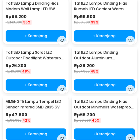
TaffLED Lampu Dinding Hias
TaffLED Lampu Dinding Hias
Modern Wall Lamp LED 6W
Rumah LED Corridor Warm
Warm White 85-265V -
White 3000K 6W 22cm - F0011
Rp
96.200
Rp
55.500
WLA8286
Rp
148.900
36%
Rp
89.900
39%
+ Keranjang
+ Keranjang
TaffLED Lampu Sorot LED
TaffLED Lampu Dinding
Outdoor Floodlight Waterproof
Outdoor Aluminium
Cool White 50W - A8
Waterproof LED 3W Warm
Rp
26.300
Rp
36.200
White - WD079
Rp
49.900
48%
Rp
64.900
45%
+ Keranjang
+ Keranjang
AIMENGTE Lampu Tempel LED
TaffLED Lampu Dinding Hias
Sensor Infrared SMD 2835 5V
Outdoor Minimalis Waterproof
50cm - D2835
Warm White 6W - NR-10
Rp
47.600
Rp
66.200
Rp
80.900
42%
Rp
108.900
40%
+ Keranjang
+ Keranjang