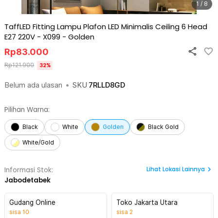
1 / 8
TaffLED Fitting Lampu Plafon LED Minimalis Ceiling 6 Head
E27 220V - X099
-
Golden
Rp
83.000
Rp
121.900
32
%
Belum ada ulasan
•
SKU
7RLLD8GD
Pilihan Warna:
Black
White
Golden
Black Gold
White/Gold
Lihat
Lokasi Lainnya
Informasi Stok:
Jabodetabek
Gudang Online
Toko Jakarta Utara
sisa
10
sisa
2