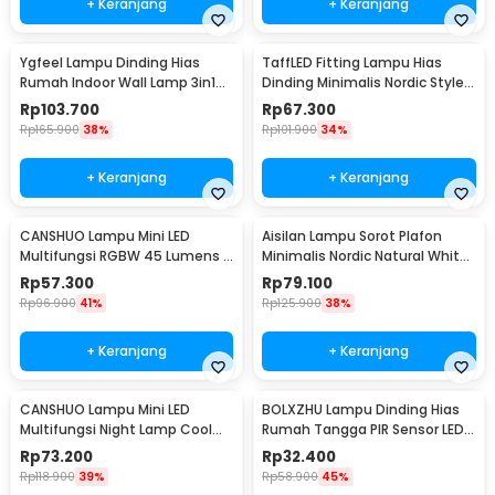
+ Keranjang
+ Keranjang
Ygfeel Lampu Dinding Hias
TaffLED Fitting Lampu Hias
Rumah Indoor Wall Lamp 3in1
Dinding Minimalis Nordic Style
Color - JS-QD407
E27 265V - WF-M004
Rp
103.700
Rp
67.300
Rp
165.900
38%
Rp
101.900
34%
+ Keranjang
+ Keranjang
CANSHUO Lampu Mini LED
Aisilan Lampu Sorot Plafon
Multifungsi RGBW 45 Lumens 3
Minimalis Nordic Natural White
PCS with Remote - YJ-905
4000K 7W - MSD52
Rp
57.300
Rp
79.100
Rp
96.900
41%
Rp
125.900
38%
+ Keranjang
+ Keranjang
CANSHUO Lampu Mini LED
BOLXZHU Lampu Dinding Hias
Multifungsi Night Lamp Cool
Rumah Tangga PIR Sensor LED
White 4.5V 3W 6 PCS - TD001
Warm White 3W - HCGY003
Rp
73.200
Rp
32.400
Rp
118.900
39%
Rp
58.900
45%