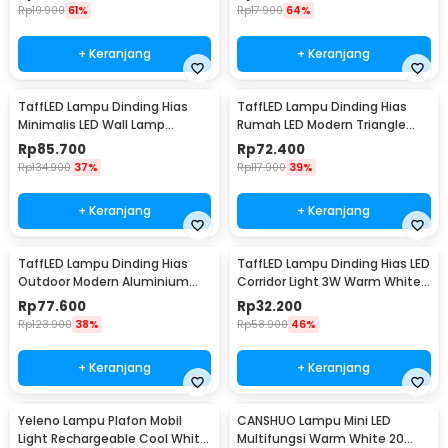
Rp
19.900
61%
Rp
17.900
64%
+ Keranjang
+ Keranjang
TaffLED Lampu Dinding Hias
TaffLED Lampu Dinding Hias
Minimalis LED Wall Lamp
Rumah LED Modern Triangle
Aluminium 12W Warm White -
Aluminium 3W - ABD-3W-SJX
Rp
85.700
Rp
72.400
B1001
Rp
134.900
37%
Rp
117.900
39%
+ Keranjang
+ Keranjang
TaffLED Lampu Dinding Hias
TaffLED Lampu Dinding Hias LED
Outdoor Modern Aluminium
Corridor Light 3W Warm White
6W Warm White - MSL021
3000K - F0011
Rp
77.600
Rp
32.200
Rp
123.900
38%
Rp
58.900
46%
+ Keranjang
+ Keranjang
Yeleno Lampu Plafon Mobil
CANSHUO Lampu Mini LED
Light Rechargeable Cool White
Multifungsi Warm White 20