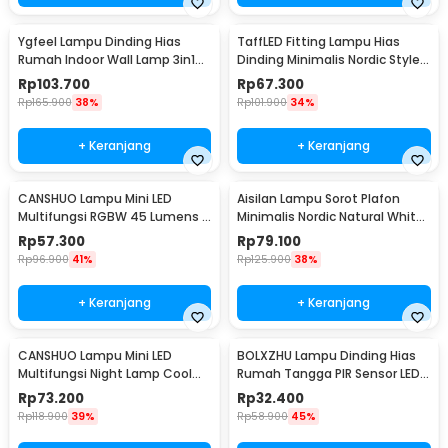
Ygfeel Lampu Dinding Hias
TaffLED Fitting Lampu Hias
Rumah Indoor Wall Lamp 3in1
Dinding Minimalis Nordic Style
Color - JS-QD407
E27 265V - WF-M004
Rp
103.700
Rp
67.300
Rp
165.900
38%
Rp
101.900
34%
+ Keranjang
+ Keranjang
CANSHUO Lampu Mini LED
Aisilan Lampu Sorot Plafon
Multifungsi RGBW 45 Lumens 3
Minimalis Nordic Natural White
PCS with Remote - YJ-905
4000K 7W - MSD52
Rp
57.300
Rp
79.100
Rp
96.900
41%
Rp
125.900
38%
+ Keranjang
+ Keranjang
CANSHUO Lampu Mini LED
BOLXZHU Lampu Dinding Hias
Multifungsi Night Lamp Cool
Rumah Tangga PIR Sensor LED
White 4.5V 3W 6 PCS - TD001
Warm White 3W - HCGY003
Rp
73.200
Rp
32.400
Rp
118.900
39%
Rp
58.900
45%