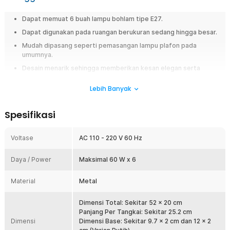
Dapat memuat 6 buah lampu bohlam tipe E27.
Dapat digunakan pada ruangan berukuran sedang hingga besar.
Mudah dipasang seperti pemasangan lampu plafon pada
umumnya.
Desain menarik sehingga memberikan kesan elegan serta
minimalis.
Lebih Banyak
Overview
Fitting lampu ini dapat memuat 6 buah lampu bohlam sekaligus yang
Spesifikasi
sangat cocok digunakan pada ruang tamu atau ruang keluarga. Karena
memiliki desain menarik sehingga dapat menambahkan kesan elegan
Voltase
AC 110 - 220 V 60 Hz
serta minimalis. Pembelian fitting lampu ini tidak termasuk dengan
bohlam, jadi Anda harus membelinya secara terpisah. Saatnya bangun
nuansa elegan di rumah dengan menggunakan fitting lampu dari TaffLED
Daya / Power
Maksimal 60 W x 6
sekarang juga!
Material
Metal
Fitur
Dimensi Total: Sekitar 52 x 20 cm
6 Tempat Bohlam
Panjang Per Tangkai: Sekitar 25.2 cm
Fitting lampu ini terdiri dari 6 soket bohlam tipe E27. Karena bohlam
Dimensi
Dimensi Base: Sekitar 9.7 x 2 cm dan 12 x 2
tidak termasuk dalam paket pembelian ini sehingga Anda dapat