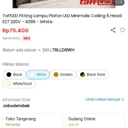
1 / 7
TaffLED Fitting Lampu Plafon LED Minimalis Ceiling 6 Head
E27 220V - X099
-
White
Rp
75.400
Rp
121.900
39
%
Belum ada ulasan
•
SKU
7RLLD8WH
Pilihan Warna:
Black
White
Golden
Black Gold
White/Gold
Lihat
Lokasi Lainnya
Informasi Stok:
Jabodetabek
Toko Tangerang
Gudang Online
Tersedia
sisa
8