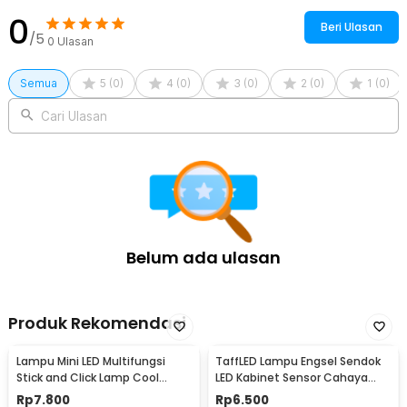
0
Beri Ulasan
/5
0
Ulasan
Semua
5
(
0
)
4
(
0
)
3
(
0
)
2
(
0
)
1
(
0
)
Cari Ulasan
Belum ada ulasan
Produk Rekomendasi
Lampu Mini LED Multifungsi
TaffLED Lampu Engsel Sendok
Stick and Click Lamp Cool
LED Kabinet Sensor Cahaya
White 6.5cm - LL003
Cool White 12V - XYD
Rp
7.800
Rp
6.500