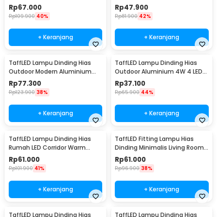
2.2W - Y-975
Lumens 1W 3 PCS - YJ-904
Rp
67.000
Rp
47.900
Rp
109.900
40%
Rp
81.900
42%
+ Keranjang
+ Keranjang
TaffLED Lampu Dinding Hias
TaffLED Lampu Dinding Hias
Outdoor Modern Aluminium
Outdoor Aluminium 4W 4 LED
6W Warm White - MSL022
Warm White - B053
Rp
77.300
Rp
37.100
Rp
123.900
38%
Rp
65.900
44%
+ Keranjang
+ Keranjang
TaffLED Lampu Dinding Hias
TaffLED Fitting Lampu Hias
Rumah LED Corridor Warm
Dinding Minimalis Living Room
White 3000K 6W 29cm - F0011
Light E27 - F215
Rp
61.000
Rp
61.000
Rp
101.900
41%
Rp
96.900
38%
+ Keranjang
+ Keranjang
TaffLED Lampu Dinding Hias
TaffLED Lampu Dinding Hias