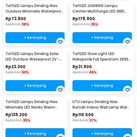
TaffLED Lampu Dinding Hias
TaffLED JUSHENG Lampu
Outdoor Minimalis Waterproof
Cermin Multifungsi LED SMD
Warm White 12W - NR-10
2835 Cool White 14W 62cm -
Rp
73.800
Rp
178.900
5960
Rp
118.900
38%
Rp
272.900
35%
+ Keranjang
+ Keranjang
TaffLED Lampu Dinding Solar
TaffLED Grow Light LED
LED Outdoor Waterproof 2V -
Hidroponik Full Spectrum 2835
OO10
SMD 220V 50W - RO22
Rp
23.300
Rp
31.900
Rp
45.900
50%
Rp
58.900
46%
+ Keranjang
+ Keranjang
TaffLED Lampu Dinding Hias
LITU Lampu Dinding Hias
Minimalis LED Nordic Warm
Rumah Indoor Wall Lamp Warm
White E27 12W - G9
White 3000K 7W - W22
Rp
139.200
Rp
110.500
Rp
212.900
35%
Rp
174.900
37%
+ Keranjang
+ Keranjang