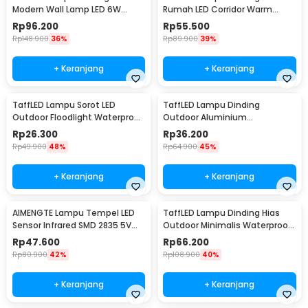
Modern Wall Lamp LED 6W
Rumah LED Corridor Warm
Warm White 85-265V -
White 3000K 6W 22cm - F0011
Rp
96.200
Rp
55.500
WLA8286
Rp
148.900
36%
Rp
89.900
39%
+ Keranjang
+ Keranjang
TaffLED Lampu Sorot LED
TaffLED Lampu Dinding
Outdoor Floodlight Waterproof
Outdoor Aluminium
Cool White 50W - A8
Waterproof LED 3W Warm
Rp
26.300
Rp
36.200
White - WD079
Rp
49.900
48%
Rp
64.900
45%
+ Keranjang
+ Keranjang
AIMENGTE Lampu Tempel LED
TaffLED Lampu Dinding Hias
Sensor Infrared SMD 2835 5V
Outdoor Minimalis Waterproof
50cm - D2835
Warm White 6W - NR-10
Rp
47.600
Rp
66.200
Rp
80.900
42%
Rp
108.900
40%
+ Keranjang
+ Keranjang