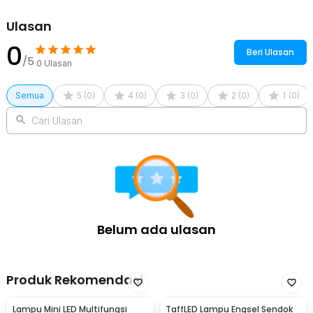
Ulasan
0
Beri Ulasan
/5
0
Ulasan
Semua
5
(
0
)
4
(
0
)
3
(
0
)
2
(
0
)
1
(
0
)
Cari Ulasan
Belum ada ulasan
Produk Rekomendasi
Lampu Mini LED Multifungsi
TaffLED Lampu Engsel Sendok