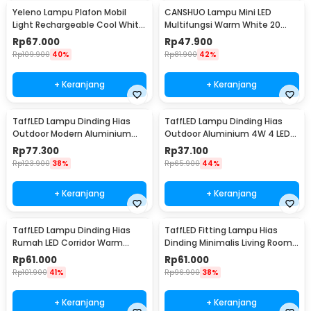
Yeleno Lampu Plafon Mobil
CANSHUO Lampu Mini LED
Light Rechargeable Cool White
Multifungsi Warm White 20
2.2W - Y-975
Lumens 1W 3 PCS - YJ-904
Rp
67.000
Rp
47.900
Rp
109.900
40%
Rp
81.900
42%
+ Keranjang
+ Keranjang
TaffLED Lampu Dinding Hias
TaffLED Lampu Dinding Hias
Outdoor Modern Aluminium
Outdoor Aluminium 4W 4 LED
6W Warm White - MSL022
Warm White - B053
Rp
77.300
Rp
37.100
Rp
123.900
38%
Rp
65.900
44%
+ Keranjang
+ Keranjang
TaffLED Lampu Dinding Hias
TaffLED Fitting Lampu Hias
Rumah LED Corridor Warm
Dinding Minimalis Living Room
White 3000K 6W 29cm - F0011
Light E27 - F215
Rp
61.000
Rp
61.000
Rp
101.900
41%
Rp
96.900
38%
+ Keranjang
+ Keranjang