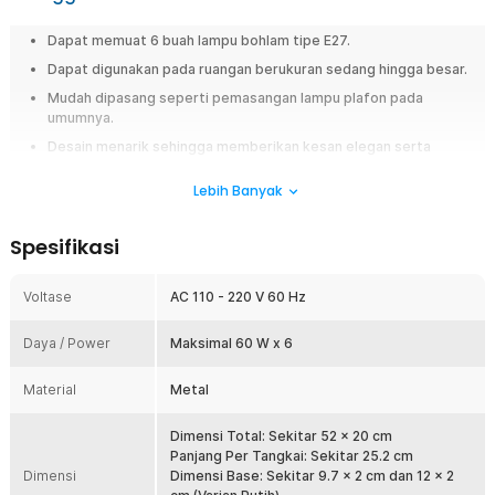
Dapat memuat 6 buah lampu bohlam tipe E27.
Dapat digunakan pada ruangan berukuran sedang hingga besar.
Mudah dipasang seperti pemasangan lampu plafon pada
umumnya.
Desain menarik sehingga memberikan kesan elegan serta
minimalis.
Lebih Banyak
Overview
Fitting lampu ini dapat memuat 6 buah lampu bohlam sekaligus yang
Spesifikasi
sangat cocok digunakan pada ruang tamu atau ruang keluarga. Karena
memiliki desain menarik sehingga dapat menambahkan kesan elegan
Voltase
AC 110 - 220 V 60 Hz
serta minimalis. Pembelian fitting lampu ini tidak termasuk dengan
bohlam, jadi Anda harus membelinya secara terpisah. Saatnya bangun
nuansa elegan di rumah dengan menggunakan fitting lampu dari TaffLED
Daya / Power
Maksimal 60 W x 6
sekarang juga!
Material
Metal
Fitur
Dimensi Total: Sekitar 52 x 20 cm
6 Tempat Bohlam
Panjang Per Tangkai: Sekitar 25.2 cm
Fitting lampu ini terdiri dari 6 soket bohlam tipe E27. Karena bohlam
Dimensi
Dimensi Base: Sekitar 9.7 x 2 cm dan 12 x 2
tidak termasuk dalam paket pembelian ini sehingga Anda dapat