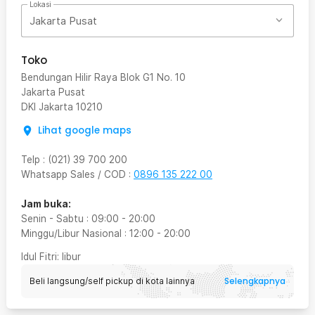
Lokasi
Jakarta Pusat
Toko
Bendungan Hilir Raya Blok G1 No. 10
Jakarta Pusat
DKI Jakarta
10210
Lihat google maps
Telp
:
(021) 39 700 200
Whatsapp Sales / COD
:
0896 135 222 00
Jam buka:
Senin - Sabtu
:
09:00
-
20:00
Minggu/Libur Nasional
:
12:00
-
20:00
Idul Fitri
: libur
Selengkapnya
Beli langsung/self pickup di kota lainnya