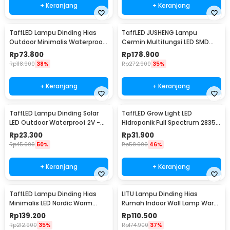
+ Keranjang
+ Keranjang
TaffLED Lampu Dinding Hias
TaffLED JUSHENG Lampu
Outdoor Minimalis Waterproof
Cermin Multifungsi LED SMD
Warm White 12W - NR-10
2835 Cool White 14W 62cm -
Rp
73.800
Rp
178.900
5960
Rp
118.900
38%
Rp
272.900
35%
+ Keranjang
+ Keranjang
TaffLED Lampu Dinding Solar
TaffLED Grow Light LED
LED Outdoor Waterproof 2V -
Hidroponik Full Spectrum 2835
OO10
SMD 220V 50W - RO22
Rp
23.300
Rp
31.900
Rp
45.900
50%
Rp
58.900
46%
+ Keranjang
+ Keranjang
TaffLED Lampu Dinding Hias
LITU Lampu Dinding Hias
Minimalis LED Nordic Warm
Rumah Indoor Wall Lamp Warm
White E27 12W - G9
White 3000K 7W - W22
Rp
139.200
Rp
110.500
Rp
212.900
35%
Rp
174.900
37%