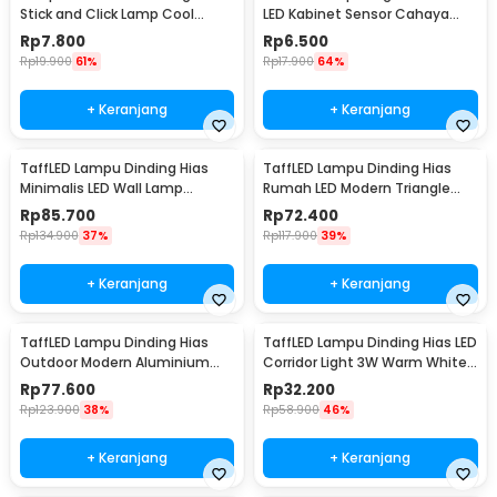
Stick and Click Lamp Cool
LED Kabinet Sensor Cahaya
White 6.5cm - LL003
Cool White 12V - XYD
Rp
7.800
Rp
6.500
Rp
19.900
61%
Rp
17.900
64%
+ Keranjang
+ Keranjang
TaffLED Lampu Dinding Hias
TaffLED Lampu Dinding Hias
Minimalis LED Wall Lamp
Rumah LED Modern Triangle
Aluminium 12W Warm White -
Aluminium 3W - ABD-3W-SJX
Rp
85.700
Rp
72.400
B1001
Rp
134.900
37%
Rp
117.900
39%
+ Keranjang
+ Keranjang
TaffLED Lampu Dinding Hias
TaffLED Lampu Dinding Hias LED
Outdoor Modern Aluminium
Corridor Light 3W Warm White
6W Warm White - MSL021
3000K - F0011
Rp
77.600
Rp
32.200
Rp
123.900
38%
Rp
58.900
46%
+ Keranjang
+ Keranjang