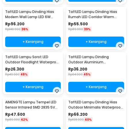
TaffLED Lampu Dinding Hias
TaffLED Lampu Dinding Hias
Modern Wall Lamp LED 6W
Rumah LED Corridor Warm
Warm White 85-265V -
White 3000K 6W 22cm - F0011
Rp
96.200
Rp
55.500
WLA8286
Rp
148.900
36%
Rp
89.900
39%
+ Keranjang
+ Keranjang
TaffLED Lampu Sorot LED
TaffLED Lampu Dinding
Outdoor Floodlight Waterproof
Outdoor Aluminium
Cool White 50W - A8
Waterproof LED 3W Warm
Rp
26.300
Rp
36.200
White - WD079
Rp
49.900
48%
Rp
64.900
45%
+ Keranjang
+ Keranjang
AIMENGTE Lampu Tempel LED
TaffLED Lampu Dinding Hias
Sensor Infrared SMD 2835 5V
Outdoor Minimalis Waterproof
50cm - D2835
Warm White 6W - NR-10
Rp
47.600
Rp
66.200
Rp
80.900
42%
Rp
108.900
40%