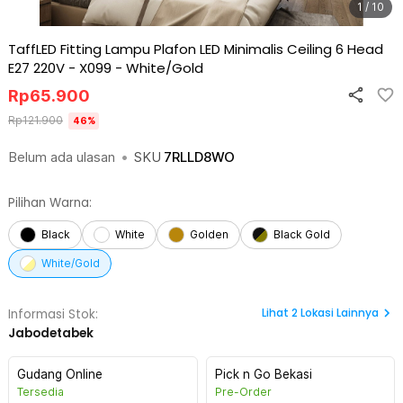
1 / 10
TaffLED Fitting Lampu Plafon LED Minimalis Ceiling 6 Head
E27 220V - X099
-
White/Gold
Rp
65.900
Rp
121.900
46
%
Belum ada ulasan
•
SKU
7RLLD8WO
Pilihan Warna:
Black
White
Golden
Black Gold
White/Gold
Lihat
2
Lokasi Lainnya
Informasi Stok:
Jabodetabek
Gudang Online
Pick n Go Bekasi
Tersedia
Pre-Order