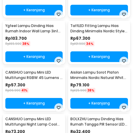
+ Keranjang
+ Keranjang
Ygfeel Lampu Dinding Hias
TaffLED Fitting Lampu Hias
Rumah Indoor Wall Lamp 3in1
Dinding Minimalis Nordic Style
Color - JS-QD407
E27 265V - WF-M004
Rp
103.700
Rp
67.300
Rp
165.900
38%
Rp
101.900
34%
+ Keranjang
+ Keranjang
CANSHUO Lampu Mini LED
Aisilan Lampu Sorot Plafon
Multifungsi RGBW 45 Lumens 3
Minimalis Nordic Natural White
PCS with Remote - YJ-905
4000K 7W - MSD52
Rp
57.300
Rp
79.100
Rp
96.900
41%
Rp
125.900
38%
+ Keranjang
+ Keranjang
CANSHUO Lampu Mini LED
BOLXZHU Lampu Dinding Hias
Multifungsi Night Lamp Cool
Rumah Tangga PIR Sensor LED
White 4.5V 3W 6 PCS - TD001
Warm White 3W - HCGY003
Rp
73.200
Rp
32.400