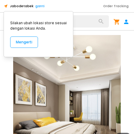
Jabodetabek
ganti
Order Tracking
Alat Kopi
Silakan ubah lokasi store sesuai
dengan lokasi Anda.
Mengerti