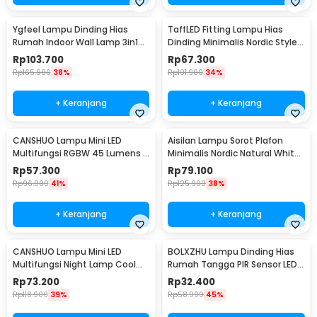
Ygfeel Lampu Dinding Hias
TaffLED Fitting Lampu Hias
Rumah Indoor Wall Lamp 3in1
Dinding Minimalis Nordic Style
Color - JS-QD407
E27 265V - WF-M004
Rp
103.700
Rp
67.300
Rp
165.900
38%
Rp
101.900
34%
+ Keranjang
+ Keranjang
CANSHUO Lampu Mini LED
Aisilan Lampu Sorot Plafon
Multifungsi RGBW 45 Lumens 3
Minimalis Nordic Natural White
PCS with Remote - YJ-905
4000K 7W - MSD52
Rp
57.300
Rp
79.100
Rp
96.900
41%
Rp
125.900
38%
+ Keranjang
+ Keranjang
CANSHUO Lampu Mini LED
BOLXZHU Lampu Dinding Hias
Multifungsi Night Lamp Cool
Rumah Tangga PIR Sensor LED
White 4.5V 3W 6 PCS - TD001
Warm White 3W - HCGY003
Rp
73.200
Rp
32.400
Rp
118.900
39%
Rp
58.900
45%