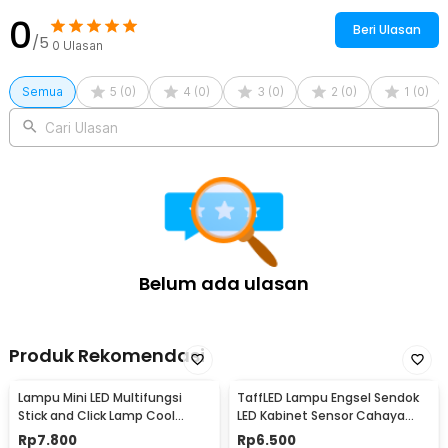
0
Beri Ulasan
/5
0
Ulasan
Semua
5
(
0
)
4
(
0
)
3
(
0
)
2
(
0
)
1
(
0
)
Cari Ulasan
Belum ada ulasan
Produk Rekomendasi
Lampu Mini LED Multifungsi
TaffLED Lampu Engsel Sendok
Stick and Click Lamp Cool
LED Kabinet Sensor Cahaya
White 6.5cm - LL003
Cool White 12V - XYD
Rp
7.800
Rp
6.500