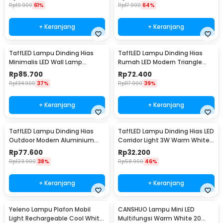
Rp
19.900
61%
Rp
17.900
64%
+ Keranjang
+ Keranjang
TaffLED Lampu Dinding Hias
TaffLED Lampu Dinding Hias
Minimalis LED Wall Lamp
Rumah LED Modern Triangle
Aluminium 12W Warm White -
Aluminium 3W - ABD-3W-SJX
Rp
85.700
Rp
72.400
B1001
Rp
134.900
37%
Rp
117.900
39%
+ Keranjang
+ Keranjang
TaffLED Lampu Dinding Hias
TaffLED Lampu Dinding Hias LED
Outdoor Modern Aluminium
Corridor Light 3W Warm White
6W Warm White - MSL021
3000K - F0011
Rp
77.600
Rp
32.200
Rp
123.900
38%
Rp
58.900
46%
+ Keranjang
+ Keranjang
Yeleno Lampu Plafon Mobil
CANSHUO Lampu Mini LED
Light Rechargeable Cool White
Multifungsi Warm White 20