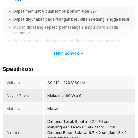
Dapat memuat 6 buah lampu bohlam tipe E27.
Dapat digunakan pada ruangan berukuran sedang hingga besar.
Mudah dipasang seperti pemasangan lampu plafon pada
umumnya.
Desain menarik sehingga memberikan kesan elegan serta
minimalis.
Lebih Banyak
Overview
Fitting lampu ini dapat memuat 6 buah lampu bohlam sekaligus yang
Spesifikasi
sangat cocok digunakan pada ruang tamu atau ruang keluarga. Karena
memiliki desain menarik sehingga dapat menambahkan kesan elegan
Voltase
AC 110 - 220 V 60 Hz
serta minimalis. Pembelian fitting lampu ini tidak termasuk dengan
bohlam, jadi Anda harus membelinya secara terpisah. Saatnya bangun
nuansa elegan di rumah dengan menggunakan fitting lampu dari TaffLED
Daya / Power
Maksimal 60 W x 6
sekarang juga!
Material
Metal
Fitur
Dimensi Total: Sekitar 52 x 20 cm
6 Tempat Bohlam
Panjang Per Tangkai: Sekitar 25.2 cm
Fitting lampu ini terdiri dari 6 soket bohlam tipe E27. Karena bohlam
Dimensi
Dimensi Base: Sekitar 9.7 x 2 cm dan 12 x 2
tidak termasuk dalam paket pembelian ini sehingga Anda dapat