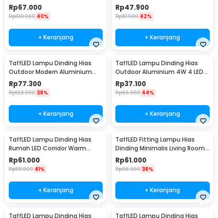
2.2W - Y-975
Lumens 1W 3 PCS - YJ-904
Rp
67.000
Rp
47.900
Rp
109.900
40%
Rp
81.900
42%
+ Keranjang
+ Keranjang
TaffLED Lampu Dinding Hias
TaffLED Lampu Dinding Hias
Outdoor Modern Aluminium
Outdoor Aluminium 4W 4 LED
6W Warm White - MSL022
Warm White - B053
Rp
77.300
Rp
37.100
Rp
123.900
38%
Rp
65.900
44%
+ Keranjang
+ Keranjang
TaffLED Lampu Dinding Hias
TaffLED Fitting Lampu Hias
Rumah LED Corridor Warm
Dinding Minimalis Living Room
White 3000K 6W 29cm - F0011
Light E27 - F215
Rp
61.000
Rp
61.000
Rp
101.900
41%
Rp
96.900
38%
+ Keranjang
+ Keranjang
TaffLED Lampu Dinding Hias
TaffLED Lampu Dinding Hias