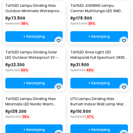
TaffLED Lampu Dinding Hias
TaffLED JUSHENG Lampu
Outdoor Minimalis Waterproof
Cermin Multifungsi LED SMD
Warm White 12W - NR-10
2835 Cool White 14W 62cm -
Rp
73.800
Rp
178.900
5960
Rp
118.900
38%
Rp
272.900
35%
+ Keranjang
+ Keranjang
TaffLED Lampu Dinding Solar
TaffLED Grow Light LED
LED Outdoor Waterproof 2V -
Hidroponik Full Spectrum 2835
OO10
SMD 220V 50W - RO22
Rp
23.300
Rp
31.900
Rp
45.900
50%
Rp
58.900
46%
+ Keranjang
+ Keranjang
TaffLED Lampu Dinding Hias
LITU Lampu Dinding Hias
Minimalis LED Nordic Warm
Rumah Indoor Wall Lamp Warm
White E27 12W - G9
White 3000K 7W - W22
Rp
139.200
Rp
110.500
Rp
212.900
35%
Rp
174.900
37%
+ Keranjang
+ Keranjang