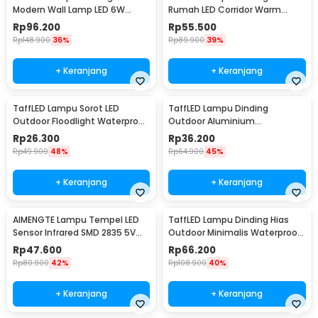
Modern Wall Lamp LED 6W
Rumah LED Corridor Warm
Warm White 85-265V -
White 3000K 6W 22cm - F0011
Rp
96.200
Rp
55.500
WLA8286
Rp
148.900
36%
Rp
89.900
39%
+ Keranjang
+ Keranjang
TaffLED Lampu Sorot LED
TaffLED Lampu Dinding
Outdoor Floodlight Waterproof
Outdoor Aluminium
Cool White 50W - A8
Waterproof LED 3W Warm
Rp
26.300
Rp
36.200
White - WD079
Rp
49.900
48%
Rp
64.900
45%
+ Keranjang
+ Keranjang
AIMENGTE Lampu Tempel LED
TaffLED Lampu Dinding Hias
Sensor Infrared SMD 2835 5V
Outdoor Minimalis Waterproof
50cm - D2835
Warm White 6W - NR-10
Rp
47.600
Rp
66.200
Rp
80.900
42%
Rp
108.900
40%
+ Keranjang
+ Keranjang