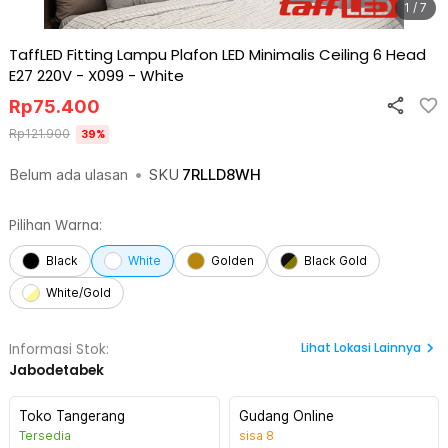
1 / 7
TaffLED Fitting Lampu Plafon LED Minimalis Ceiling 6 Head
E27 220V - X099
-
White
Rp
75.400
Rp
121.900
39
%
Belum ada ulasan
•
SKU
7RLLD8WH
Pilihan Warna:
Black
White
Golden
Black Gold
White/Gold
Lihat
Lokasi Lainnya
Informasi Stok:
Jabodetabek
Toko Tangerang
Gudang Online
Tersedia
sisa
8