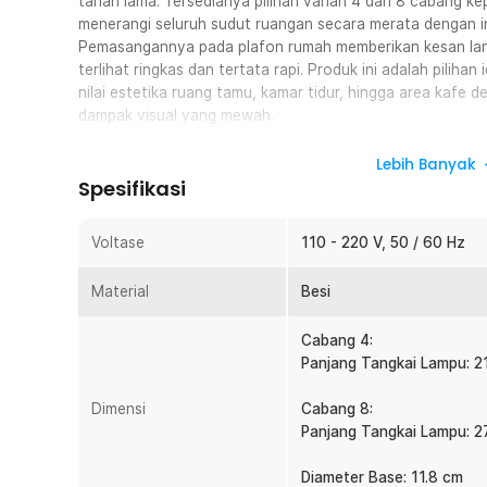
tahan lama. Tersedianya pilihan varian 4 dan 8 cabang 
menerangi seluruh sudut ruangan secara merata dengan i
Pemasangannya pada plafon rumah memberikan kesan langi
terlihat ringkas dan tertata rapi. Produk ini adalah piliha
nilai estetika ruang tamu, kamar tidur, hingga area kafe
dampak visual yang mewah.
Fitur
Lebih Banyak
Spesifikasi
Kapasitas Cahaya Maksimal ke Seluruh Ruangan
Anda dapat mengatur tingkat kecerahan ruangan sesuai k
Voltase
110 - 220 V, 50 / 60 Hz
dengan banyak titik kepala bohlam yang menyebar secar
berfungsi untuk mendistribusikan cahaya ke segala ara
Material
Besi
terasa gelap atau suram. Manfaatnya, Anda bisa menci
keluarga atau suasana produktif di ruang kerja hanya d
Cabang 4:
Desain Retro Nordic yang Elegan dan Ikonik
Panjang Tangkai Lampu: 2
Anda bisa menjadikan lampu ini sebagai pusat perhatian
perpaduan gaya retro klasik dan minimalis modern yan
Dimensi
Cabang 8:
menyerupai gaya sputnik berfungsi menyatu dengan berb
Panjang Tangkai Lampu: 2
skandinavia hingga industrial kontemporer. Hasilnya, h
kuat dan tampak lebih profesional layaknya sentuhan t
Diameter Base: 11.8 cm