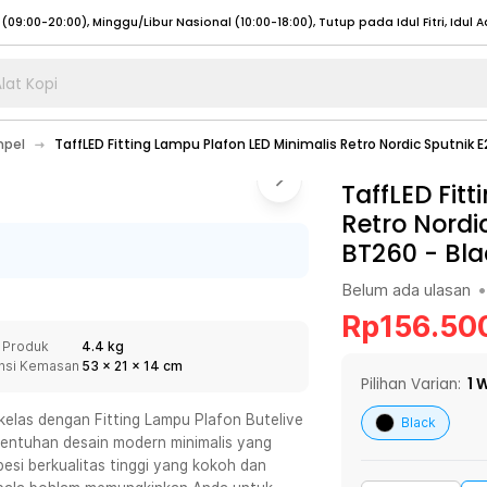
lat Kopi
umat (07:00 - 20:00), Sabtu - Minggu (08:00 - 20:00), Tutup pada Idul Fitri
Sele
mpel
TaffLED Fitting Lampu Plafon LED Minimalis Retro Nordic Sputnik
:00 - 20:00), Sabtu - Minggu/ Libur Nasional (08:00 - 17:00)
Selengkapnya
:00 - 20:00), Sabtu - Minggu/ Libur Nasional (08:00 - 17:00)
TaffLED Fit
Selengkapnya
Retro Nordi
 (09:00-20:00), Minggu/Libur Nasional (12:00-20:00), Tutup pada Idul Fitri
Sele
BT260
-
Bla
 (09:00-20:00), Minggu/Libur Nasional (12:00-20:00), Tutup pada Idul Fitri
Sele
Belum ada ulasan
•
Rp
156.50
 Produk
4.4 kg
nsi Kemasan
53
x
21
x
14
cm
umat (07:00 - 20:00), Sabtu - Minggu (08:00 - 20:00), Tutup pada Idul Fitri
Sele
Pilihan Varian:
1
W
:00 - 20:00), Sabtu - Minggu/ Libur Nasional (08:00 - 17:00)
Selengkapnya
kelas dengan Fitting Lampu Plafon Butelive
Black
entuhan desain modern minimalis yang
:00 - 20:00), Sabtu - Minggu/ Libur Nasional (08:00 - 17:00)
Selengkapnya
esi berkualitas tinggi yang kokoh dan