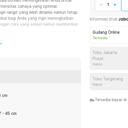
kepala bohlam memungkinkan Anda untuk
ntensitas cahaya yang optimal.
t-langit yang lebih dinamis namun tetap
n ideal bagi Anda yang ingin meningkatkan
Informasi Stok:
Jab
 dengan cara yang simpel namun memberikan
Gudang Online
Tersedia
Toko Jakarta
Pusat
einginan karena fitting ini dirancang
Habis
a simetris. Fitur cabang yang banyak ini
h, sehingga tidak ada sudut ruangan yang
ptakan atmosfer yang hangat di ruang
Toko Tangerang
engan satu instalasi lampu yang terpusat.
Habis
1 cm
 (centerpiece) di dalam ruangan berkat
Tersedia bayar d
g sangat menawan. Bentuknya yang ikonik
agai tema interior, mulai dari gaya
7 - 45 cm
unian Anda akan memiliki karakter yang
angan desainer interior ternama.