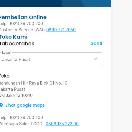
Pembelian Online
Telp : (021) 39 700 200
Customer Service (WA) :
0899 721 7050
Toko Kami
Jabodetabek
Ganti
Lokasi
Jakarta Pusat
Toko
Bendungan Hilir Raya Blok G1 No. 10
Jakarta Pusat
DKI Jakarta
10210
Lihat google maps
Telp
:
(021) 39 700 200
Whatsapp Sales / COD
:
0896 135 222 00