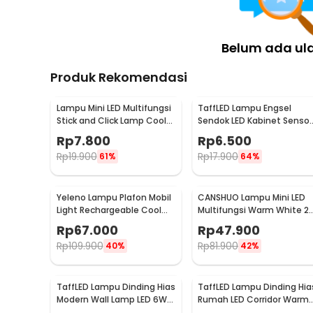
Kelengkapan Produk
Rincian yang Anda dapatkan untuk pembelian produk ini
Belum ada ul
1 x TaffLED Fitting Lampu Plafon LED Minimalis Retr
1 x Set Mur, Baut, dan Fischer
Produk Rekomendasi
1 x Bracket
Lampu Mini LED Multifungsi
TaffLED Lampu Engsel
Stick and Click Lamp Cool
Sendok LED Kabinet Sensor
White 6.5cm - LL003
Cahaya Cool White 12V -
Rp
7.800
Rp
6.500
XYD
Rp
19.900
Rp
17.900
61%
64%
Yeleno Lampu Plafon Mobil
CANSHUO Lampu Mini LED
Light Rechargeable Cool
Multifungsi Warm White 2
White 2.2W - Y-975
Lumens 1W 3 PCS - YJ-904
Rp
67.000
Rp
47.900
Rp
109.900
Rp
81.900
40%
42%
TaffLED Lampu Dinding Hias
TaffLED Lampu Dinding Hia
Modern Wall Lamp LED 6W
Rumah LED Corridor Warm
Warm White 85-265V -
White 3000K 6W 22cm -