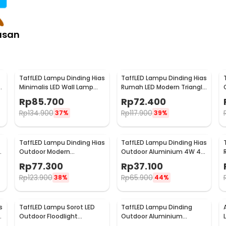
:
asan
o Nordic Sputnik E27 - BT260
TaffLED Lampu Dinding Hias
TaffLED Lampu Dinding Hias
Minimalis LED Wall Lamp
Rumah LED Modern Triangle
Aluminium 12W Warm
Aluminium 3W - ABD-3W-
Rp
85.700
Rp
72.400
White - B1001
SJX
Rp
134.900
Rp
117.900
37%
39%
TaffLED Lampu Dinding Hias
TaffLED Lampu Dinding Hias
0
Outdoor Modern
Outdoor Aluminium 4W 4
Aluminium 6W Warm White
LED Warm White - B053
Rp
77.300
Rp
37.100
- MSL022
Rp
123.900
Rp
65.900
38%
44%
s
TaffLED Lampu Sorot LED
TaffLED Lampu Dinding
Outdoor Floodlight
Outdoor Aluminium
Waterproof Cool White
Waterproof LED 3W Warm