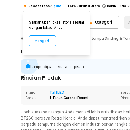
Jabodetabek
ganti
Toko Jakarta Utara
Toko Tangerang
Kategori
A
Silakan ubah lokasi store sesuai
Toko Cikupa
dengan lokasi Anda.
Pick n Go Jakarta Barat
Senin - J
Home Appliance
Lampu Rumah
Lampu Dinding & Te
Mengerti
Pick n Go Bekasi
Senin - Jumat (08
Pick n Go Depok
Senin - Jumat (08
Informasi Penting
Toko Jakarta Pusat
Senin - Sabtu
Lampu dijual secara terpisah.
Toko Jakarta Barat
Senin - Sabtu
Toko Jakarta Utara
Rincian Produk
Toko Tangerang
Brand
TaffLED
Berat
Toko Cikupa
Garansi
1 Tahun Garansi Resmi
Dime
Pick n Go Jakarta Barat
Senin - J
Pick n Go Bekasi
Senin - Jumat (08
Ubah suasana ruangan Anda menjadi lebih artistik dan ber
BT260 bergaya Retro Nordic. Anda dapat menghadirkan s
Pick n Go Depok
Senin - Jumat (08
berpadu sempurna dengan elemen industri berkat rangka b