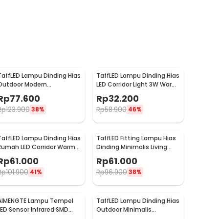
TaffLED Lampu Dinding Hias
TaffLED Lampu Dinding Hias
Outdoor Modern
LED Corridor Light 3W Warm
Aluminium 6W Warm White
White 3000K - F0011
Rp
77.600
Rp
32.200
- MSL021
Rp
123.900
Rp
58.900
38%
46%
TaffLED Lampu Dinding Hias
TaffLED Fitting Lampu Hias
Rumah LED Corridor Warm
Dinding Minimalis Living
White 3000K 6W 29cm -
Room Light E27 - F215
Rp
61.000
Rp
61.000
F0011
Rp
101.900
Rp
96.900
41%
38%
AIMENGTE Lampu Tempel
TaffLED Lampu Dinding Hias
LED Sensor Infrared SMD
Outdoor Minimalis
2835 5V 50cm - D2835
Waterproof Warm White