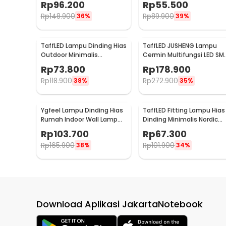
Rp
96.200
Rp
55.500
WLA8286
F0011
Rp
148.900
Rp
89.900
36%
39%
TaffLED Lampu Dinding Hias
TaffLED JUSHENG Lampu
Outdoor Minimalis
Cermin Multifungsi LED SM
Waterproof Warm White
2835 Cool White 14W 62c
Rp
73.800
Rp
178.900
12W - NR-10
- 5960
Rp
118.900
Rp
272.900
38%
35%
Ygfeel Lampu Dinding Hias
TaffLED Fitting Lampu Hias
Rumah Indoor Wall Lamp
Dinding Minimalis Nordic
3in1 Color - JS-QD407
Style E27 265V - WF-M004
Rp
103.700
Rp
67.300
Rp
165.900
Rp
101.900
38%
34%
Download Aplikasi JakartaNotebook