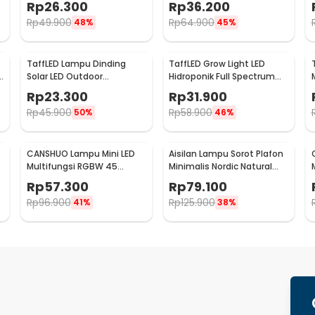
Rp
26.300
Rp
36.200
50W - A8
White - WD079
Rp
49.900
Rp
64.900
48%
45%
TaffLED Lampu Dinding
TaffLED Grow Light LED
D
Solar LED Outdoor
Hidroponik Full Spectrum
m
Waterproof 2V - OO10
2835 SMD 220V 50W - RO22
Rp
23.300
Rp
31.900
Rp
45.900
Rp
58.900
50%
46%
CANSHUO Lampu Mini LED
Aisilan Lampu Sorot Plafon
Multifungsi RGBW 45
Minimalis Nordic Natural
Lumens 3 PCS with Remote
White 4000K 7W - MSD52
Rp
57.300
Rp
79.100
- YJ-905
Rp
96.900
Rp
125.900
41%
38%