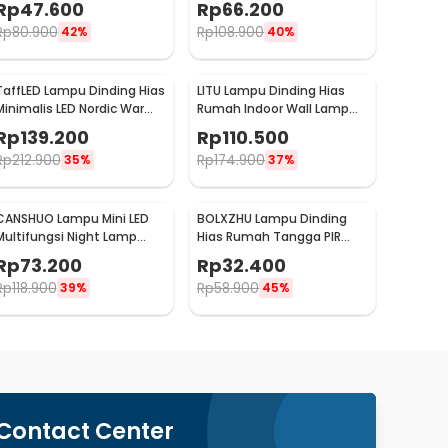
Rp
47.600
Rp
66.200
6W - NR-10
Rp
80.900
Rp
108.900
42%
40%
TaffLED Lampu Dinding Hias
LITU Lampu Dinding Hias
Minimalis LED Nordic Warm
Rumah Indoor Wall Lamp
White E27 12W - G9
Warm White 3000K 7W -
Rp
139.200
Rp
110.500
W22
Rp
212.900
Rp
174.900
35%
37%
CANSHUO Lampu Mini LED
BOLXZHU Lampu Dinding
Multifungsi Night Lamp
Hias Rumah Tangga PIR
Cool White 4.5V 3W 6 PCS -
Sensor LED Warm White 3W
Rp
73.200
Rp
32.400
TD001
- HCGY003
Rp
118.900
Rp
58.900
39%
45%
Contact Center