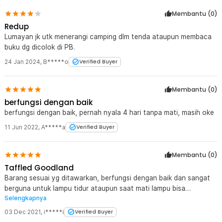
Membantu (
0
)
Redup
Lumayan jk utk menerangi camping dlm tenda ataupun membaca
buku dg dicolok di PB.
24 Jan 2024
,
B*****o
Verified Buyer
Membantu (
0
)
berfungsi dengan baik
berfungsi dengan baik, pernah nyala 4 hari tanpa mati, masih oke
11 Jun 2022
,
A*****a
Verified Buyer
Membantu (
0
)
Taffled Goodland
Barang sesuai yg ditawarkan, berfungsi dengan baik dan sangat
berguna untuk lampu tidur ataupun saat mati lampu bisa
Selengkapnya
menggunakan power bank.
03 Dec 2021
,
i*****i
Verified Buyer