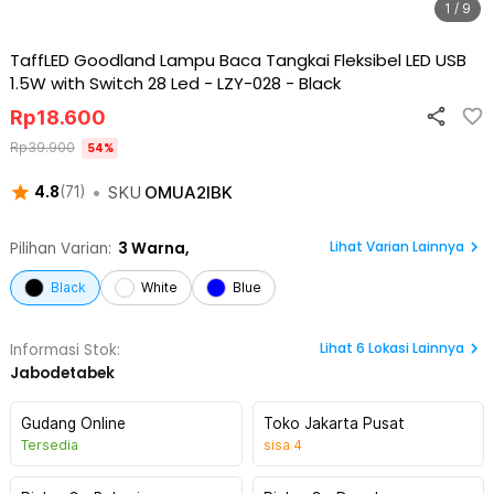
1 / 9
TaffLED Goodland Lampu Baca Tangkai Fleksibel LED USB
1.5W with Switch 28 Led - LZY-028
-
Black
Rp
18.600
Rp
39.900
54
%
•
SKU
OMUA2IBK
4.8
(
71
)
Lihat Varian Lainnya
Pilihan Varian:
3
Warna,
Black
White
Blue
Lihat
6
Lokasi Lainnya
Informasi Stok:
Jabodetabek
Gudang Online
Toko Jakarta Pusat
Tersedia
sisa
4