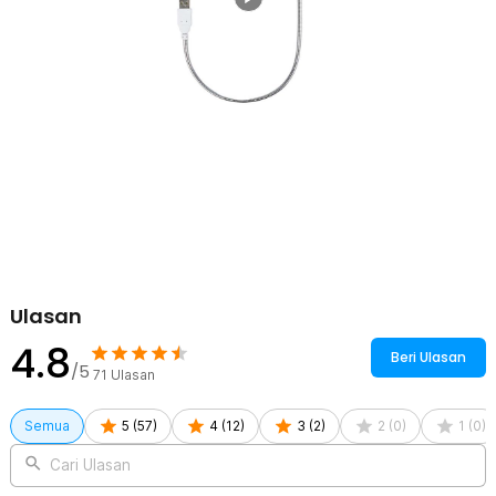
Ulasan
4.8
Beri Ulasan
/5
71
Ulasan
Semua
5
(
57
)
4
(
12
)
3
(
2
)
2
(
0
)
1
(
0
)
Cari Ulasan