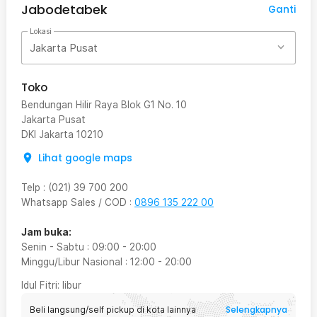
Jabodetabek
Ganti
Lokasi
Jakarta Pusat
Toko
Bendungan Hilir Raya Blok G1 No. 10
Jakarta Pusat
DKI Jakarta
10210
Lihat google maps
Telp
:
(021) 39 700 200
Whatsapp Sales / COD
:
0896 135 222 00
Jam buka:
Senin - Sabtu
:
09:00
-
20:00
Minggu/Libur Nasional
:
12:00
-
20:00
Idul Fitri
: libur
Selengkapnya
Beli langsung/self pickup di kota lainnya