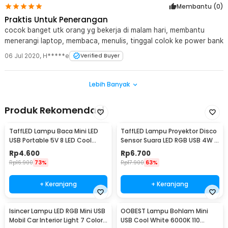
Membantu (
0
)
Praktis Untuk Penerangan
cocok banget utk orang yg bekerja di malam hari, membantu
menerangi laptop, membaca, menulis, tinggal colok ke power bank
06 Jul 2020
,
H*****e
Verified Buyer
Lebih Banyak
Produk Rekomendasi
TaffLED Lampu Baca Mini LED
TaffLED Lampu Proyektor Disco
USB Portable 5V 8 LED Cool
Sensor Suara LED RGB USB 4W -
White - SMD 5730
HS-WT-006
Rp
4.600
Rp
6.700
Rp
16.900
73%
Rp
17.900
63%
+ Keranjang
+ Keranjang
Isincer Lampu LED RGB Mini USB
OOBEST Lampu Bohlam Mini
Mobil Car Interior Light 7 Color
USB Cool White 6000K 110