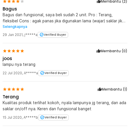
Membantu (
2
)
Bagus
Bagus dan fungsional, saya beli sudah 2 unit. Pro : Terang,
fleksibel Cons : agak panas jika digunakan lama (wajar) saklar jika
Selengkapnya
sering digunakan kurang "klik", mengakibatkan lampu berkedip.
Harus disemprot contact cleaner jika sudah seperti ini.
29 Jan 2021
,
j*****a
Verified Buyer
Membantu (
0
)
joos
lampu nya terang
22 Jul 2020
,
A*****a
Verified Buyer
Membantu (
1
)
Terang
Kualitas produk terlihat kokoh, nyala lampunya jg terang, dan ada
saklar on/off nya. Keren dan fungsional banget
15 Jul 2020
,
A*****b
Verified Buyer