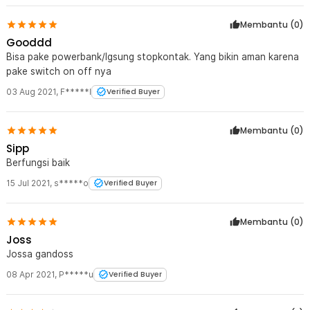
Membantu (
0
)
Gooddd
Bisa pake powerbank/lgsung stopkontak. Yang bikin aman karena
pake switch on off nya
03 Aug 2021
,
F*****I
Verified Buyer
Membantu (
0
)
Sipp
Berfungsi baik
15 Jul 2021
,
s*****o
Verified Buyer
Membantu (
0
)
Joss
Jossa gandoss
08 Apr 2021
,
P*****u
Verified Buyer