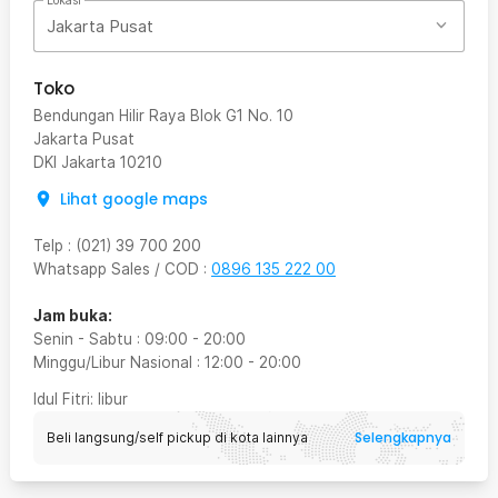
Lokasi
Jakarta Pusat
Toko
Bendungan Hilir Raya Blok G1 No. 10
Jakarta Pusat
DKI Jakarta
10210
Lihat google maps
Telp
:
(021) 39 700 200
Whatsapp Sales / COD
:
0896 135 222 00
Jam buka:
Senin - Sabtu
:
09:00
-
20:00
Minggu/Libur Nasional
:
12:00
-
20:00
Idul Fitri
: libur
Selengkapnya
Beli langsung/self pickup di kota lainnya