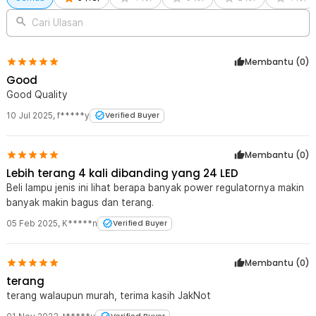
Cari Ulasan
Membantu (
0
)
Good
Good Quality
10 Jul 2025
,
f*****y
Verified Buyer
Membantu (
0
)
Lebih terang 4 kali dibanding yang 24 LED
Beli lampu jenis ini lihat berapa banyak power regulatornya makin
banyak makin bagus dan terang.
05 Feb 2025
,
K*****n
Verified Buyer
Membantu (
0
)
terang
terang walaupun murah, terima kasih JakNot