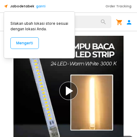
Jabodetabek
ganti
Order Tracking
Alat Kopi
Silakan ubah lokasi store sesuai
dengan lokasi Anda.
Mengerti