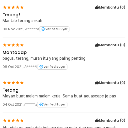
Membantu (
0
)
Terang!
Mantab terang sekali!
30 Nov 2021
,
A*****a
Verified Buyer
Membantu (
0
)
Mantaaap
bagus, terang, murah itu yang paling penting
08 Oct 2021
,
A*****i
Verified Buyer
Membantu (
0
)
Terang
Mayan buat malem malem kerja. Sama buat aquascape jg pas
04 Oct 2021
,
i*****a
Verified Buyer
Membantu (
0
)
Ah udah ga aneh dah belanja dimari mah, dari jamannya masih