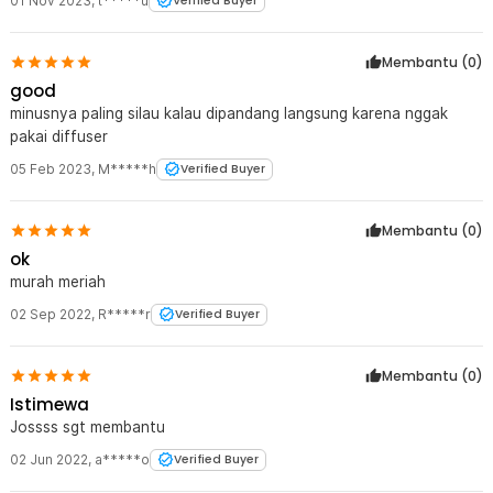
01 Nov 2023
,
t*****u
Verified Buyer
Membantu (
0
)
good
minusnya paling silau kalau dipandang langsung karena nggak
pakai diffuser
05 Feb 2023
,
M*****h
Verified Buyer
Membantu (
0
)
ok
murah meriah
02 Sep 2022
,
R*****r
Verified Buyer
Membantu (
0
)
Istimewa
Jossss sgt membantu
02 Jun 2022
,
a*****o
Verified Buyer