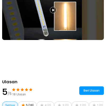
menggunakannya.
Kelengkapan Produk
Rincian yang Anda dapatkan untuk pembelian produk ini:
1 x TaffLED Lampu Baca Mini LED USB Portable 5V - SMD 5730
Ulasan
5
Beri Ulasan
/5
18
Ulasan
Semua
5
(
18
)
4
(
0
)
3
(
0
)
2
(
0
)
1
(
0
)