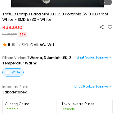
1 / 10
TaffLED Lampu Baca Mini LED USB Portable 5V 8 LED Cool
White - SMD 5730
-
White
Rp
4.600
Rp
16.900
73
%
•
SKU
OMUAGJWH
5
(
19
)
Lihat Varian Lainnya
Pilihan Varian:
1
Warna,
3 Jumlah LED, 2
Temperatur Warna
White
Lihat
5
Lokasi Lainnya
Informasi Stok:
Jabodetabek
Gudang Online
Toko Jakarta Pusat
Tersedia
Tersedia