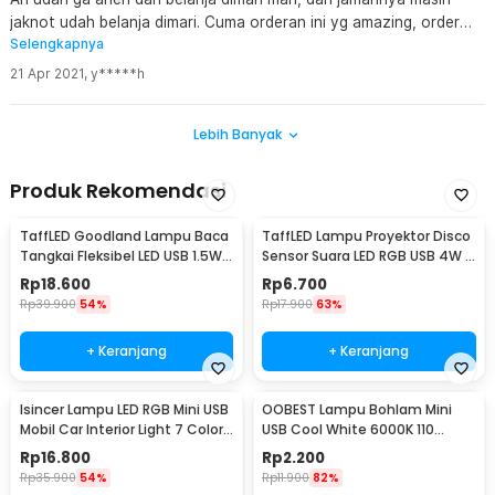
jaknot udah belanja dimari. Cuma orderan ini yg amazing, order
Selengkapnya
pas saur sorenya udah sampe, sadis banget dah... Lumayan
terang lampunya klo buat emergency pas mayi lampu...
21 Apr 2021
,
y*****h
Lebih Banyak
Produk Rekomendasi
TaffLED Goodland Lampu Baca
TaffLED Lampu Proyektor Disco
Tangkai Fleksibel LED USB 1.5W
Sensor Suara LED RGB USB 4W -
with Switch 28 Led - LZY-028
HS-WT-006
Rp
18.600
Rp
6.700
Rp
39.900
54%
Rp
17.900
63%
+ Keranjang
+ Keranjang
Isincer Lampu LED RGB Mini USB
OOBEST Lampu Bohlam Mini
Mobil Car Interior Light 7 Color
USB Cool White 6000K 110
- IS504
Lumens 5V 1W - OB60
Rp
16.800
Rp
2.200
Rp
35.900
54%
Rp
11.900
82%