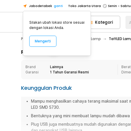
Jabodetabek
ganti
Toko Jakarta Utara
Toko Tangerang
Kategori
A
Silakan ubah lokasi store sesuai
Toko Cikupa
dengan lokasi Anda.
Pick n Go Jakarta Barat
Senin - J
PC & Laptop
Aksesoris USB
USB Lamp
TaffLED Lam
Mengerti
Pick n Go Bekasi
Senin - Jumat (08
Pick n Go Depok
Senin - Jumat (08
Rincian Produk
Toko Jakarta Pusat
Senin - Sabtu
Brand
Lainnya
Berat
Toko Jakarta Barat
Senin - Sabtu
Garansi
1 Tahun Garansi Resmi
Dime
Toko Jakarta Utara
Toko Tangerang
Keunggulan Produk
Toko Cikupa
Mampu menghasilkan cahaya terang maksimal saat m
Pick n Go Jakarta Barat
Senin - J
LED SMD 5730.
Pick n Go Bekasi
Senin - Jumat (08
Bentuknya yang mini membuat lampu mudah dibawa 
Pick n Go Depok
Senin - Jumat (08
Plug USB juga membuatnya mudah digunakan dengan
dan perangkat USB lainnya.