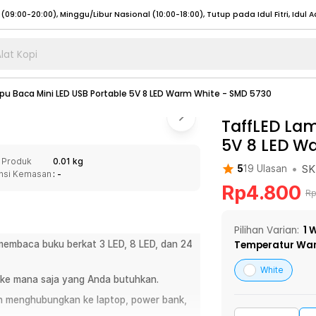
lat Kopi
umat (07:00 - 20:00), Sabtu - Minggu (08:00 - 20:00), Tutup pada Idul Fitri
Sele
pu Baca Mini LED USB Portable 5V 8 LED Warm White - SMD 5730
:00 - 20:00), Sabtu - Minggu/ Libur Nasional (08:00 - 17:00)
Selengkapnya
:00 - 20:00), Sabtu - Minggu/ Libur Nasional (08:00 - 17:00)
TaffLED Lam
Selengkapnya
5V 8 LED W
 (09:00-20:00), Minggu/Libur Nasional (12:00-20:00), Tutup pada Idul Fitri
Sele
 Produk
0.01 kg
 (09:00-20:00), Minggu/Libur Nasional (12:00-20:00), Tutup pada Idul Fitri
Sele
•
SK
5
19
Ulasan
nsi Kemasan
: -
Rp
4.800
R
Pilihan Varian:
1
W
embaca buku berkat 3 LED, 8 LED, dan 24
Temperatur Wa
umat (07:00 - 20:00), Sabtu - Minggu (08:00 - 20:00), Tutup pada Idul Fitri
Sele
:00 - 20:00), Sabtu - Minggu/ Libur Nasional (08:00 - 17:00)
Selengkapnya
White
ke mana saja yang Anda butuhkan.
:00 - 20:00), Sabtu - Minggu/ Libur Nasional (08:00 - 17:00)
Selengkapnya
 menghubungkan ke laptop, power bank,