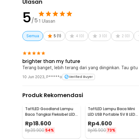
Ulasan
5
/5
1
Ulasan
Semua
5
(
1
)
4
(
0
)
3
(
0
)
2
(
0
)
brighter than my future
Terang banget, lebih terang dari yang diinginkan. Tau gitu 
10 Jun 2023
,
P*****o
Verified Buyer
Produk Rekomendasi
TaffLED Goodland Lampu
TaffLED Lampu Baca Mini
Baca Tangkai Fleksibel LED
LED USB Portable 5V 8 LED
USB 1.5W with Switch 28 Led
Cool White - SMD 5730
Rp
18.600
Rp
4.600
- LZY-028
Rp
39.900
Rp
16.900
54%
73%