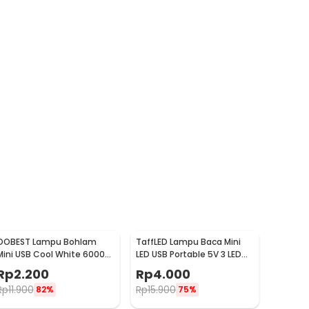
OOBEST Lampu Bohlam
TaffLED Lampu Baca Mini
Mini USB Cool White 6000K
LED USB Portable 5V 3 LED
110 Lumens 5V 1W - OB60
Warm White - SMD 5730
Rp
2.200
Rp
4.000
Rp
11.900
Rp
15.900
82%
75%