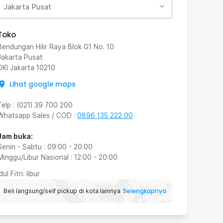
Jakarta Pusat
Toko
Bendungan Hilir Raya Blok G1 No. 10
Jakarta Pusat
DKI Jakarta
10210
Lihat google maps
Telp
:
(021) 39 700 200
Whatsapp Sales / COD
:
0896 135 222 00
Jam buka:
Senin - Sabtu
:
09:00
-
20:00
Minggu/Libur Nasional
:
12:00
-
20:00
Idul Fitri
: libur
Selengkapnya
Beli langsung/self pickup di kota lainnya