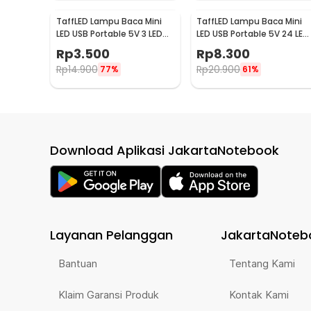
TaffLED Lampu Baca Mini
TaffLED Lampu Baca Mini
LED USB Portable 5V 3 LED
LED USB Portable 5V 24 LED
Cool White - SMD 5730
Cool White - SMD 5730
Rp
3.500
Rp
8.300
Rp
14.900
Rp
20.900
77%
61%
Download Aplikasi JakartaNotebook
Layanan Pelanggan
JakartaNoteb
Bantuan
Tentang Kami
Klaim Garansi Produk
Kontak Kami