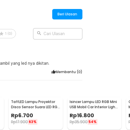
Beri Ulasan
1
(
0
)
Cari Ulasan
ambil yang led nya dikitan.
Membantu (
0
)
TaffLED Lampu Proyektor
Isincer Lampu LED RGB Mini
Disco Sensor Suara LED RGB
USB Mobil Car Interior Light
USB 4W - HS-WT-006
7 Color - IS504
Rp
6.700
Rp
16.800
Rp
17.900
Rp
35.900
63%
54%