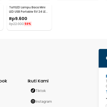
TaffLED Lampu Baca Mini
LED USB Portable 5V 24 LED
Warm White - SMD 5730
Rp
9.600
Rp
22.900
59%
ook
Ikuti Kami
Tiktok
Instagram