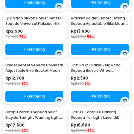
+ Keranjang
+ Keranjang
QIYI Strap Silikon Holder Senter
Bracket Holder Senter Setang
Sepeda Universal Fleksibel Bike
Sepeda Adjustable Bike Mount
Mount - LC-9105
- AB-2967
Rp
2.500
Rp
13.000
Rp
11.900
79%
Rp
28.900
56%
+ Keranjang
+ Keranjang
Holder Senter Sepeda Universal
TaffSPORT Stiker Velg Roda
Adjustable Bike Bracket Mount
Sepeda Bicycle Wheel
- AB-2966
Reflective 8 Strip - A-0001
Rp
12.700
Rp
2.300
Rp
28.900
57%
Rp
11.900
81%
+ Keranjang
+ Keranjang
Lampu Rambu Sepeda Solar
TaffLED Lampu Belakang
Bicycle Taillight Warning Light
Sepeda Tail Light Laser LED
Waterproof - 909
Waterproof 1 PCS - DW-681
Rp
17.600
Rp
16.600
Rp
36.900
53%
Rp
30.900
47%