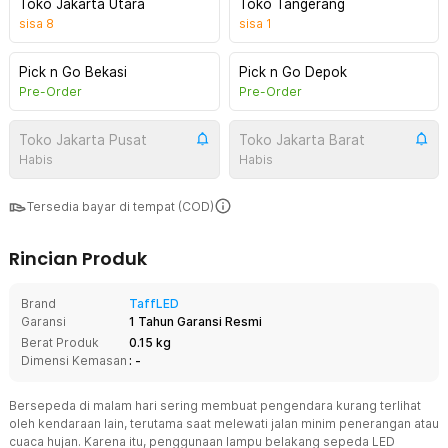
Toko Jakarta Utara
Toko Tangerang
sisa
8
sisa
1
Pick n Go Bekasi
Pick n Go Depok
Pre-Order
Pre-Order
Toko Jakarta Pusat
Toko Jakarta Barat
Habis
Habis
Tersedia bayar di tempat (COD)
Rincian Produk
Brand
TaffLED
Garansi
1 Tahun Garansi Resmi
Berat Produk
0.15 kg
Dimensi Kemasan
: -
Bersepeda di malam hari sering membuat pengendara kurang terlihat
oleh kendaraan lain, terutama saat melewati jalan minim penerangan atau
cuaca hujan. Karena itu, penggunaan lampu belakang sepeda LED