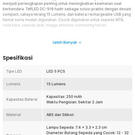
menjadi perlengkapan penting untuk meningkatkan keamanan saat
berkendara. TaffLED DC-918 hadir sebagai solusi praktis dengan desain
compact, cahaya terang 15 Lumens, dan baterai rechargeable USB yang
hemat serta mudah digunakan. Cocok digunakan untuk sepeda MTB,
road bike, sepeda lipat, hingga aktivitas commuting harian.
Fitur
Lebih Banyak
4 Mode Pencahayaan Dinamis
Lampu belakang sepeda ini memiliki 4 mode pencahayaan yang
Spesifikasi
dapat disesuaikan dengan kondisi jalan dan kebutuhan berkendara.
Anda dapat memilih mode terang stabil untuk visibilitas maksimal
atau mode strobo agar lebih mudah terlihat dari jarak jauh. Fitur ini
Tipe LED
LED 5 PCS
sangat membantu meningkatkan keselamatan saat gowes malam
maupun saat berkendara di jalan ramai. Dengan variasi mode
Lumens
15 Lumens
cahaya, penggunaan baterai juga menjadi lebih efisien sesuai
kebutuhan.
Kapasitas: 250 mAh
LED 5 PCS Lebih Terang dan Efisien
Kapasitas Baterai
Waktu Pengisian: Sekitar 2 Jam
Menggunakan konfigurasi LED 5 PCS dengan tingkat terang hingga
15 Lumens, lampu ini mampu memberikan pencahayaan yang cukup
Material
ABS dan Silikon
jelas tanpa menyilaukan. Cahaya merah yang dihasilkan membantu
pengendara lain mengenali posisi Anda dengan lebih cepat di
malam hari. Teknologi LED juga lebih hemat daya dan tahan lama
Lampu Sepeda: 7.4 x 3.3 x 2.3 cm
dibanding lampu konvensional. Sangat cocok untuk penggunaan
Diameter Batang Sepeda yang Cocok: 12 - 32