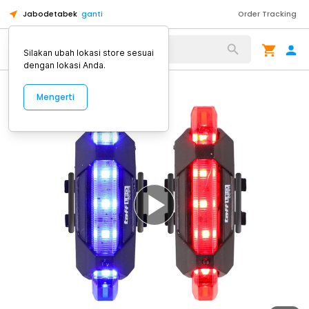
Jabodetabek
ganti
Order Tracking
Alat Kopi
Silakan ubah lokasi store sesuai
dengan lokasi Anda.
Mengerti