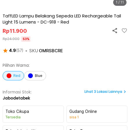
1 / 11
TaffLED Lampu Belakang Sepeda LED Rechargeable Tail
Light 15 Lumens - DC-918
-
Red
Rp
11.900
Rp
24.900
53
%
•
SKU
OMRSBCRE
4.9
(
57
)
Pilihan Warna:
Red
Blue
Lihat
3
Lokasi Lainnya
Informasi Stok:
Jabodetabek
Toko Cikupa
Gudang Online
Tersedia
sisa
1