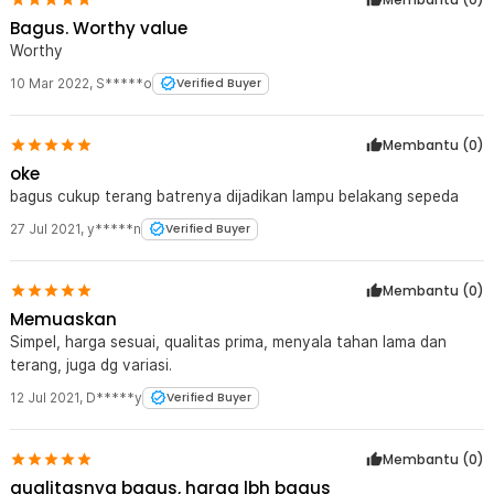
Bagus. Worthy value
Worthy
10 Mar 2022
,
S*****o
Verified Buyer
Membantu (
0
)
oke
bagus cukup terang batrenya dijadikan lampu belakang sepeda
27 Jul 2021
,
y*****n
Verified Buyer
Membantu (
0
)
Memuaskan
Simpel, harga sesuai, qualitas prima, menyala tahan lama dan
terang, juga dg variasi.
12 Jul 2021
,
D*****y
Verified Buyer
Membantu (
0
)
qualitasnya bagus, harga lbh bagus