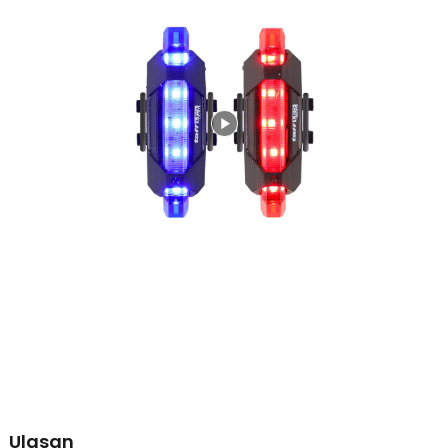
sepeda dan kebutuhan pengguna.
Desain Compact dan Ringan
Dengan ukuran hanya 7.4 x 3.3 x 2.3 cm, lampu ini sangat ringan dan
praktis digunakan sehari-hari. Desain minimalis membuat tampilan
sepeda tetap rapi dan modern. Material ABS berkualitas juga
memberikan daya tahan yang baik terhadap penggunaan outdoor.
Sangat ideal untuk pengguna yang membutuhkan lampu safety
sepeda yang simpel namun tetap fungsional.
Kelengkapan Produk
Rincian yang Anda dapatkan untuk pembelian produk ini:
1 x TaffLED Lampu Belakang Sepeda LED Rechargeable Tail Light
15 Lumens - DC-918
2 x Karet Silikon
1 x Kabel Micro USB
Ulasan