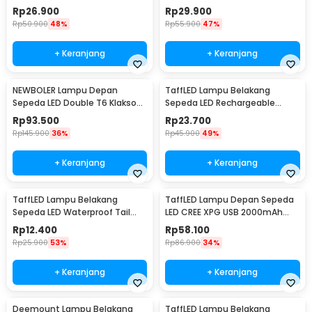
Sound - JY-325B
250 Lumens - 7588
Rp
26.900
Rp
29.900
Rp
50.900
48%
Rp
55.900
47%
+ Keranjang
+ Keranjang
NEWBOLER Lampu Depan
TaffLED Lampu Belakang
Sepeda LED Double T6 Klakson
Sepeda LED Rechargeable
2000mAh 800 Lumens - BK-
Waterproof Tail Light Circle -
Rp
93.500
Rp
23.700
1718
ZH097
Rp
145.900
36%
Rp
45.900
49%
+ Keranjang
+ Keranjang
TaffLED Lampu Belakang
TaffLED Lampu Depan Sepeda
Sepeda LED Waterproof Tail
LED CREE XPG USB 2000mAh
Light 15 Lumens - DC-918
400 Lumens - YQ-QD400
Rp
12.400
Rp
58.100
Rp
25.900
53%
Rp
86.900
34%
+ Keranjang
+ Keranjang
Deemount Lampu Belakang
TaffLED Lampu Belakang