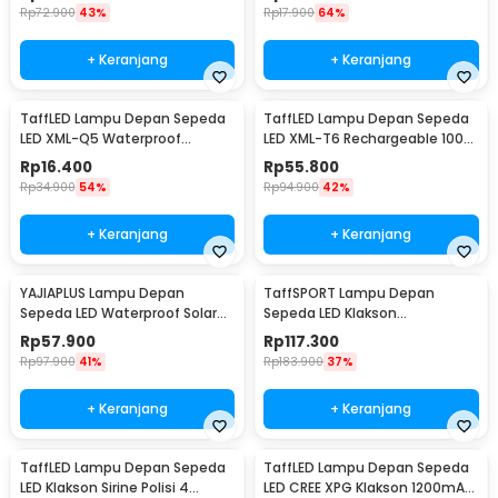
Rp
72.900
43%
Rp
17.900
64%
+ Keranjang
+ Keranjang
TaffLED Lampu Depan Sepeda
TaffLED Lampu Depan Sepeda
LED XML-Q5 Waterproof
LED XML-T6 Rechargeable 1000
CR2032 500 Lumens - ZHA14
Lumens - ZK30
Rp
16.400
Rp
55.800
Rp
34.900
54%
Rp
94.900
42%
+ Keranjang
+ Keranjang
YAJIAPLUS Lampu Depan
TaffSPORT Lampu Depan
Sepeda LED Waterproof Solar
Sepeda LED Klakson
Charging 350 Lumens - LY-17
Speedometer 1000 Lumens -
Rp
57.900
Rp
117.300
XA-585
Rp
97.900
41%
Rp
183.900
37%
+ Keranjang
+ Keranjang
TaffLED Lampu Depan Sepeda
TaffLED Lampu Depan Sepeda
LED Klakson Sirine Polisi 4
LED CREE XPG Klakson 1200mAh