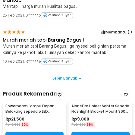
Mantap
Mantap... harga murah kualitas bagus..
25 Feb 2021
,
S*****o
Verified Buyer
Membantu (
1
)
Murah meriah tapi Barang Bagus !
Murah meriah tapi Barang Bagus ! ga nyesel beli ginian pertama
kalinya ke jaknot jakut lumayan deket kantor mantab
10 Feb 2021
,
R*****e
Verified Buyer
Lebih Banyak
Produk Rekomendasi
Powerbeam Lampu Depan
AloneFire Holder Senter Sepeda
Belakang Sepeda 5 LED
Flashlight Bracket Mount 360
Waterproof 2 Mode - HB-618
Degree - AB-2961
Rp
21.500
Rp
9.000
Rp
42.900
50%
Rp
21.900
59%