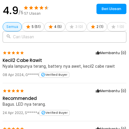
4.9
Beri Ulasan
/5
57
Ulasan
Semua
5
(
51
)
4
(
5
)
3
(
0
)
2
(
1
)
1
(
0
)
Cari Ulasan
Membantu (
0
)
Kecil2 Cabe Rawit
Nyala lampunya terang, battery nya awet, kecil2 cabe rawit
08 Apr 2024
,
G*****l
Verified Buyer
Membantu (
0
)
Recommended
Bagus. LED nya terang.
24 Apr 2022
,
S*****a
Verified Buyer
Membantu (
0
)