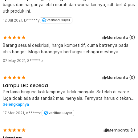
bagus dan harganya lebih murah dari warna lainnya, sdh beli 4 pcs
utk produk ini.
12 Jul 2021
,
D*****y
Verified Buyer
Membantu (
0
)
Barang sesuai deskripsi, harga kompetitif, cuma batrenya pada
abis banget. Moga barangnya berfungsi sebagai mestinya...
07 May 2021
,
S*****o
Membantu (
0
)
Lampu LED sepeda
Pertama bingung kok lampunya tidak menyala. Setelah di carge
juga tidak ada ada tanda2 mau menyala. Ternyata harus ditekan
Selengkapnya
lama supaya lampunya menyala. sejauh ini lampu ok mudah2
tahan lama.
17 Mar 2021
,
o*****o
Verified Buyer
Membantu (
1
)