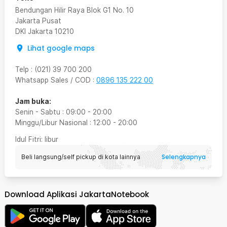
Bendungan Hilir Raya Blok G1 No. 10
Jakarta Pusat
DKI Jakarta
10210
Lihat google maps
Telp
:
(021) 39 700 200
Whatsapp Sales / COD
:
0896 135 222 00
Jam buka:
Senin - Sabtu
:
09:00
-
20:00
Minggu/Libur Nasional
:
12:00
-
20:00
Idul Fitri
: libur
Selengkapnya
Beli langsung/self pickup di kota lainnya
Download Aplikasi JakartaNotebook