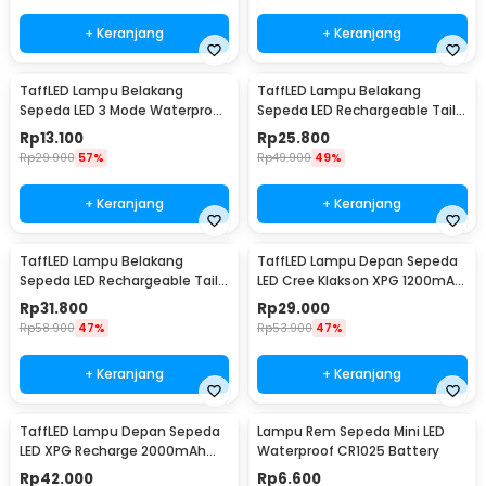
+ Keranjang
+ Keranjang
TaffLED Lampu Belakang
TaffLED Lampu Belakang
Sepeda LED 3 Mode Waterproof
Sepeda LED Rechargeable Tail
Baterai CR2032 - 558
Light 120 Lumens - AQY-096
Rp
13.100
Rp
25.800
Rp
29.900
57%
Rp
49.900
49%
+ Keranjang
+ Keranjang
TaffLED Lampu Belakang
TaffLED Lampu Depan Sepeda
Sepeda LED Rechargeable Tail
LED Cree Klakson XPG 1200mAh
Light 500mAh - RPL-2266
250 Lumens - 7588
Rp
31.800
Rp
29.000
Rp
58.900
47%
Rp
53.900
47%
+ Keranjang
+ Keranjang
TaffLED Lampu Depan Sepeda
Lampu Rem Sepeda Mini LED
LED XPG Recharge 2000mAh
Waterproof CR1025 Battery
350 Lumens - HJ-047
Rp
42.000
Rp
6.600