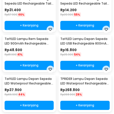
Sepeda LED Rechargeable Tail
Sepeda LED Rechargeable Tail
Light 20 Lumens - XH-213
Light 30 Lumens - AS1010
Rp
31.400
Rp
14.200
Rp
57.900
46%
Rp
30.900
55%
+ Keranjang
+ Keranjang
TaffLED Lampu Rem Sepeda
TaffLED Lampu Depan Sepeda
LED 900mAh Rechargeable
LED USB Rechargeable 800mAh
with Remote Control - FY-1820
300 Lumens - RPL25
Rp
48.600
Rp
16.800
Rp
81.900
41%
Rp
35.900
54%
+ Keranjang
+ Keranjang
TaffLED Lampu Depan Sepeda
TPRIDER Lampu Depan Sepeda
LED Waterproof Rechargeable
LED Waterproof Rechargeable
1000 Lumens - BK60
2600 Lumens - EOS640
Rp
37.900
Rp
268.800
Rp
66.900
44%
Rp
368.900
28%
+ Keranjang
+ Keranjang