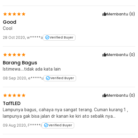
Membantu (
0
)
Good
Cool
28 Oct 2020
,
w*****a
Verified Buyer
Membantu (
0
)
Barang Bagus
Istimewa....tidak ada kata lain
08 Sep 2020
,
e*****u
Verified Buyer
Membantu (
0
)
TaffLED
Lampunya bagus, cahaya nya sangat terang. Cuman kurang 1 ,
lampunya gak bisa jalan dr kanan ke kiri ato sebalik nya...
09 Aug 2020
,
F*****i
Verified Buyer