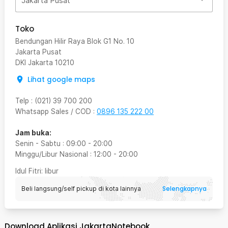
Jakarta Pusat
Toko
Bendungan Hilir Raya Blok G1 No. 10
Jakarta Pusat
DKI Jakarta
10210
Lihat google maps
Telp
:
(021) 39 700 200
Whatsapp Sales / COD
:
0896 135 222 00
Jam buka:
Senin - Sabtu
:
09:00
-
20:00
Minggu/Libur Nasional
:
12:00
-
20:00
Idul Fitri
: libur
Selengkapnya
Beli langsung/self pickup di kota lainnya
Download Aplikasi JakartaNotebook