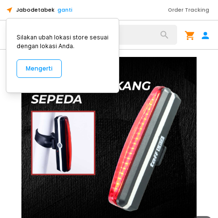
Jabodetabek
ganti
Order Tracking
Alat Kopi
Silakan ubah lokasi store sesuai
dengan lokasi Anda.
Mengerti