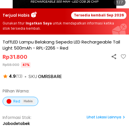
1 / 7
Terjual Habis
Tersedia kembali
Sep 2026
Gunakan fitur
Ingatkan Saya
untuk mendapatkan informasi ketika
stok tersedia kembali.
TaffLED Lampu Belakang Sepeda LED Rechargeable Tail
Light 500mAh - RPL-2266
-
Red
Rp
31.800
Rp
58.900
47
%
•
SKU
OMRSBARE
4.9
(
13
)
Pilihan Warna:
Red
Habis
Lihat
Lokasi Lainnya
Informasi Stok:
Jabodetabek