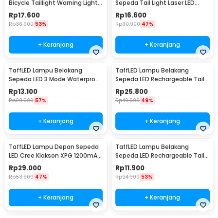
Bicycle Taillight Warning Light
Sepeda Tail Light Laser LED
Waterproof - 909
Waterproof 1 PCS - DW-681
Rp
17.600
Rp
16.600
Rp
36.900
53%
Rp
30.900
47%
+ Keranjang
+ Keranjang
TaffLED Lampu Belakang
TaffLED Lampu Belakang
Sepeda LED 3 Mode Waterproof
Sepeda LED Rechargeable Tail
Baterai CR2032 - 558
Light 120 Lumens - AQY-096
Rp
13.100
Rp
25.800
Rp
29.900
57%
Rp
49.900
49%
+ Keranjang
+ Keranjang
TaffLED Lampu Depan Sepeda
TaffLED Lampu Belakang
LED Cree Klakson XPG 1200mAh
Sepeda LED Rechargeable Tail
250 Lumens - 7588
Light 15 Lumens - DC-918
Rp
29.000
Rp
11.900
Rp
53.900
47%
Rp
24.900
53%
+ Keranjang
+ Keranjang