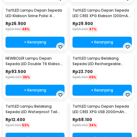
TaffLED Lampu Depan Sepeda
TaffLED Lampu Depan Sepeda
LED Klakson Sirine Polisi 4
LED CREE XPG Klakson 1200mAh
Sound - JY-325B
250 Lumens - 7588
Rp
26.900
Rp
29.900
Rp
50.900
48%
Rp
55.900
47%
+ Keranjang
+ Keranjang
NEWBOLER Lampu Depan
TaffLED Lampu Belakang
Sepeda LED Double T6 Klakson
Sepeda LED Rechargeable
2000mAh 800 Lumens - BK-
Waterproof Tail Light Circle -
Rp
93.500
Rp
23.700
1718
ZH097
Rp
145.900
36%
Rp
45.900
49%
+ Keranjang
+ Keranjang
TaffLED Lampu Belakang
TaffLED Lampu Depan Sepeda
Sepeda LED Waterproof Tail
LED CREE XPG USB 2000mAh
Light 15 Lumens - DC-918
400 Lumens - YQ-QD400
Rp
12.400
Rp
58.100
Rp
25.900
53%
Rp
86.900
34%