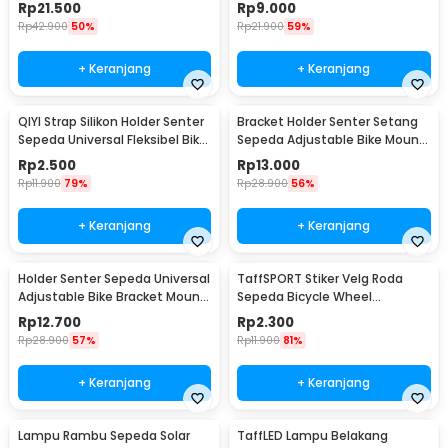
Waterproof 2 Mode - HB-618
Degree - AB-2961
Rp
21.500
Rp
9.000
Rp
42.900
50%
Rp
21.900
59%
+ Keranjang
+ Keranjang
QIYI Strap Silikon Holder Senter
Bracket Holder Senter Setang
Sepeda Universal Fleksibel Bike
Sepeda Adjustable Bike Mount
Mount - LC-9105
- AB-2967
Rp
2.500
Rp
13.000
Rp
11.900
79%
Rp
28.900
56%
+ Keranjang
+ Keranjang
Holder Senter Sepeda Universal
TaffSPORT Stiker Velg Roda
Adjustable Bike Bracket Mount
Sepeda Bicycle Wheel
- AB-2966
Reflective 8 Strip - A-0001
Rp
12.700
Rp
2.300
Rp
28.900
57%
Rp
11.900
81%
+ Keranjang
+ Keranjang
Lampu Rambu Sepeda Solar
TaffLED Lampu Belakang