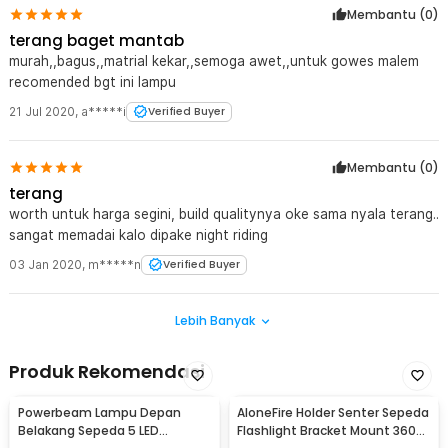
Membantu (
0
)
terang baget mantab
murah,,bagus,,matrial kekar,,semoga awet,,untuk gowes malem
recomended bgt ini lampu
21 Jul 2020
,
a*****i
Verified Buyer
Membantu (
0
)
terang
worth untuk harga segini, build qualitynya oke sama nyala terang..
sangat memadai kalo dipake night riding
03 Jan 2020
,
m*****n
Verified Buyer
Lebih Banyak
Produk Rekomendasi
Powerbeam Lampu Depan
AloneFire Holder Senter Sepeda
Belakang Sepeda 5 LED
Flashlight Bracket Mount 360