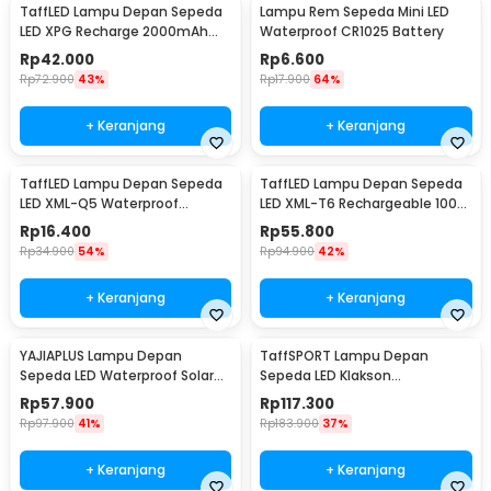
TaffLED Lampu Depan Sepeda
Lampu Rem Sepeda Mini LED
LED XPG Recharge 2000mAh
Waterproof CR1025 Battery
350 Lumens - HJ-047
Rp
42.000
Rp
6.600
Rp
72.900
43%
Rp
17.900
64%
+ Keranjang
+ Keranjang
TaffLED Lampu Depan Sepeda
TaffLED Lampu Depan Sepeda
LED XML-Q5 Waterproof
LED XML-T6 Rechargeable 1000
CR2032 500 Lumens - ZHA14
Lumens - ZK30
Rp
16.400
Rp
55.800
Rp
34.900
54%
Rp
94.900
42%
+ Keranjang
+ Keranjang
YAJIAPLUS Lampu Depan
TaffSPORT Lampu Depan
Sepeda LED Waterproof Solar
Sepeda LED Klakson
Charging 350 Lumens - LY-17
Speedometer 1000 Lumens -
Rp
57.900
Rp
117.300
XA-585
Rp
97.900
41%
Rp
183.900
37%
+ Keranjang
+ Keranjang