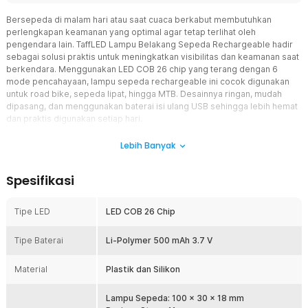
Bersepeda di malam hari atau saat cuaca berkabut membutuhkan
perlengkapan keamanan yang optimal agar tetap terlihat oleh
pengendara lain. TaffLED Lampu Belakang Sepeda Rechargeable hadir
sebagai solusi praktis untuk meningkatkan visibilitas dan keamanan saat
berkendara. Menggunakan LED COB 26 chip yang terang dengan 6
mode pencahayaan, lampu sepeda rechargeable ini cocok digunakan
untuk road bike, sepeda lipat, hingga MTB. Desainnya ringan, mudah
dipasang, dan menggunakan baterai isi ulang USB sehingga lebih hemat
dan praktis digunakan setiap hari.
Fitur
Lebih Banyak
LED COB 26 Chip Super Terang
Spesifikasi
Lampu belakang sepeda ini menggunakan teknologi LED COB 26
chip yang menghasilkan cahaya lebih merata dan terang dibanding
LED biasa. Cahaya yang dihasilkan mampu membantu pengendara
Tipe LED
LED COB 26 Chip
lain melihat posisi Anda dengan lebih jelas saat berkendara malam
hari atau dalam kondisi berkabut. Penggunaan lampu sepeda LED
Tipe Baterai
Li-Polymer 500 mAh 3.7 V
seperti ini sangat penting untuk meningkatkan keamanan saat
commuting maupun touring jarak jauh.
Material
Plastik dan Silikon
6 Mode Pencahayaan Multifungsi
Tersedia 6 mode pencahayaan yang dapat disesuaikan dengan
Lampu Sepeda: 100 x 30 x 18 mm
kebutuhan penggunaan, mulai dari mode standar hingga mode