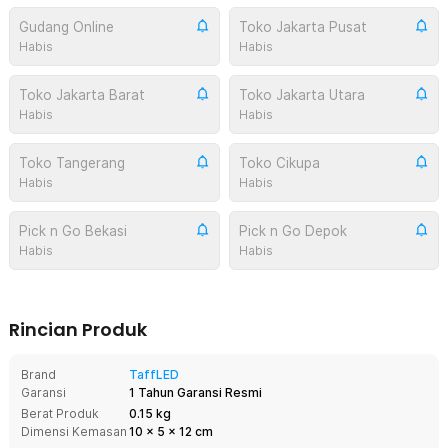
Gudang Online
Toko Jakarta Pusat
Habis
Habis
Toko Jakarta Barat
Toko Jakarta Utara
Habis
Habis
Toko Tangerang
Toko Cikupa
Habis
Habis
Pick n Go Bekasi
Pick n Go Depok
Habis
Habis
Rincian Produk
Brand
TaffLED
Garansi
1 Tahun Garansi Resmi
Berat Produk
0.15 kg
Dimensi Kemasan
10
x
5
x
12
cm