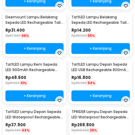
+ Keranjang
+ Keranjang
Deemount Lampu Belakang
TaffLED Lampu Belakang
Sepeda LED Rechargeable Tail
Sepeda LED Rechargeable Tail
Light 20 Lumens - XH-213
Light 30 Lumens - AS1010
Rp
31.400
Rp
14.200
Rp
57.900
46%
Rp
30.900
55%
+ Keranjang
+ Keranjang
TaffLED Lampu Rem Sepeda
TaffLED Lampu Depan Sepeda
LED 900mAh Rechargeable
LED USB Rechargeable 800mAh
with Remote Control - FY-1820
300 Lumens - RPL25
Rp
48.600
Rp
16.800
Rp
81.900
41%
Rp
35.900
54%
+ Keranjang
+ Keranjang
TaffLED Lampu Depan Sepeda
TPRIDER Lampu Depan Sepeda
LED Waterproof Rechargeable
LED Waterproof Rechargeable
1000 Lumens - BK60
2600 Lumens - EOS640
Rp
37.900
Rp
268.800
Rp
66.900
44%
Rp
368.900
28%