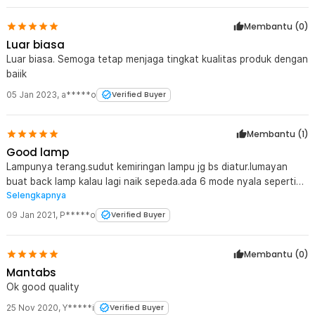
Membantu (
0
)
Luar biasa
Luar biasa. Semoga tetap menjaga tingkat kualitas produk dengan
baiik
05 Jan 2023
,
a*****o
Verified Buyer
Membantu (
1
)
Good lamp
Lampunya terang.sudut kemiringan lampu jg bs diatur.lumayan
buat back lamp kalau lagi naik sepeda.ada 6 mode nyala seperti
Selengkapnya
deskripsi di iklan.
09 Jan 2021
,
P*****o
Verified Buyer
Membantu (
0
)
Mantabs
Ok good quality
25 Nov 2020
,
Y*****i
Verified Buyer