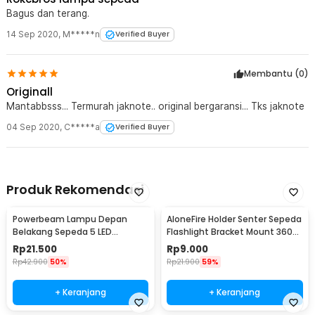
Bagus dan terang.
14 Sep 2020
,
M*****n
Verified Buyer
Membantu (
0
)
Originall
Mantabbsss... Termurah jaknote.. original bergaransi... Tks jaknote
04 Sep 2020
,
C*****a
Verified Buyer
Produk Rekomendasi
Powerbeam Lampu Depan
AloneFire Holder Senter Sepeda
Belakang Sepeda 5 LED
Flashlight Bracket Mount 360
Waterproof 2 Mode - HB-618
Degree - AB-2961
Rp
21.500
Rp
9.000
Rp
42.900
50%
Rp
21.900
59%
+ Keranjang
+ Keranjang