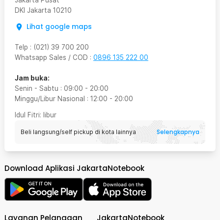
Jakarta Pusat
DKI Jakarta
10210
Lihat google maps
Telp
:
(021) 39 700 200
Whatsapp Sales / COD
:
0896 135 222 00
Jam buka:
Senin - Sabtu
:
09:00
-
20:00
Minggu/Libur Nasional
:
12:00
-
20:00
Idul Fitri
: libur
Selengkapnya
Beli langsung/self pickup di kota lainnya
Download Aplikasi JakartaNotebook
Layanan Pelanggan
JakartaNotebook