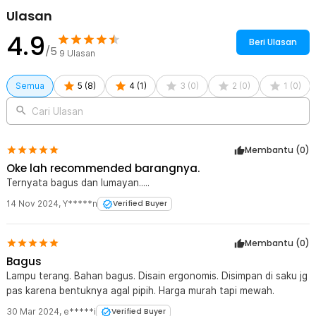
secara stabil. Keuntungan besar bagi Anda adalah kebebasan
Ulasan
proses instalasi mandiri yang sangat cepat, mudah, dan kencang
4.9
tanpa memerlukan bantuan peralatan montir, memastikan posisi
Beri Ulasan
lampu tetap lurus dan meredam getaran jalanan yang
/5
9
Ulasan
bergelombang.
Semua
5
(
8
)
4
(
1
)
3
(
0
)
2
(
0
)
1
(
0
)
Kelengkapan Produk
Cari Ulasan
Rincian yang Anda dapatkan untuk pembelian produk ini:
1 x TaffLED Lampu Depan Sepeda LED CREE XPG USB 2000mAh
400 Lumens - YQ-QD400
Membantu (
0
)
1 x Strap
1 x Kabel USB Type C
Oke lah recommended barangnya.
Ternyata bagus dan lumayan.....
14 Nov 2024
,
Y*****n
Verified Buyer
Membantu (
0
)
Bagus
Lampu terang. Bahan bagus. Disain ergonomis. Disimpan di saku jg
pas karena bentuknya agal pipih. Harga murah tapi mewah.
30 Mar 2024
,
e*****i
Verified Buyer