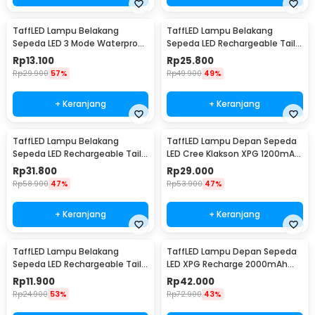
TaffLED Lampu Belakang
TaffLED Lampu Belakang
Sepeda LED 3 Mode Waterproof
Sepeda LED Rechargeable Tail
Baterai CR2032 - 558
Light 120 Lumens - AQY-096
Rp
13.100
Rp
25.800
Rp
29.900
57%
Rp
49.900
49%
+ Keranjang
+ Keranjang
TaffLED Lampu Belakang
TaffLED Lampu Depan Sepeda
Sepeda LED Rechargeable Tail
LED Cree Klakson XPG 1200mAh
Light 500mAh - RPL-2266
250 Lumens - 7588
Rp
31.800
Rp
29.000
Rp
58.900
47%
Rp
53.900
47%
+ Keranjang
+ Keranjang
TaffLED Lampu Belakang
TaffLED Lampu Depan Sepeda
Sepeda LED Rechargeable Tail
LED XPG Recharge 2000mAh
Light 15 Lumens - DC-918
350 Lumens - HJ-047
Rp
11.900
Rp
42.000
Rp
24.900
53%
Rp
72.900
43%