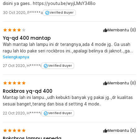
disini ya gaes.. https://youtu.be/wyjLMsY348o
30 Oct 2020
,
P*****a
Verified Buyer
Membantu (
0
)
Yq-qd 400 mantap
Wah mantap lah lampu ini dr terangnya,ada 4 mode jg.. Ga usah
ragu lah klo pake seri rockbros ini..,apalagi belinya di jaknot..,ga
Selengkapnya
ada tandingan deh dr harga..
27 Oct 2020
,
H*****i
Verified Buyer
Membantu (
0
)
Rockbros yq-qd 400
Mantap lah ini lampu..,udh kebukti banyak yg pakai jg..,dr kualitas
sesuai banget,terang dan bisa d setting 4 mode..
22 Oct 2020
,
H*****i
Verified Buyer
Membantu (
0
)
Rokcbros lampu sepeda