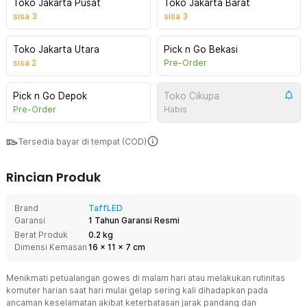
Toko Jakarta Pusat
Toko Jakarta Barat
sisa
3
sisa
3
Toko Jakarta Utara
Pick n Go Bekasi
sisa
2
Pre-Order
Pick n Go Depok
Toko Cikupa
Pre-Order
Habis
Tersedia bayar di tempat (COD)
Rincian Produk
Brand
TaffLED
Garansi
1 Tahun Garansi Resmi
Berat Produk
0.2 kg
Dimensi Kemasan
16
x
11
x
7
cm
Menikmati petualangan gowes di malam hari atau melakukan rutinitas
komuter harian saat hari mulai gelap sering kali dihadapkan pada
ancaman keselamatan akibat keterbatasan jarak pandang dan