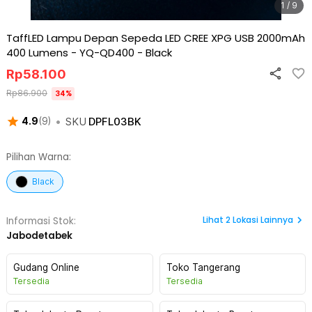
1 / 9
TaffLED Lampu Depan Sepeda LED CREE XPG USB 2000mAh
400 Lumens - YQ-QD400
-
Black
Rp
58.100
Rp
86.900
34
%
•
SKU
DPFL03BK
4.9
(
9
)
Pilihan Warna:
Black
Lihat
2
Lokasi Lainnya
Informasi Stok:
Jabodetabek
Gudang Online
Toko Tangerang
Tersedia
Tersedia