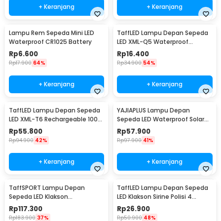
+ Keranjang
+ Keranjang
Lampu Rem Sepeda Mini LED
TaffLED Lampu Depan Sepeda
Waterproof CR1025 Battery
LED XML-Q5 Waterproof
CR2032 500 Lumens - ZHA14
Rp
6.600
Rp
16.400
Rp
17.900
64%
Rp
34.900
54%
+ Keranjang
+ Keranjang
TaffLED Lampu Depan Sepeda
YAJIAPLUS Lampu Depan
LED XML-T6 Rechargeable 1000
Sepeda LED Waterproof Solar
Lumens - ZK30
Charging 350 Lumens - LY-17
Rp
55.800
Rp
57.900
Rp
94.900
42%
Rp
97.900
41%
+ Keranjang
+ Keranjang
TaffSPORT Lampu Depan
TaffLED Lampu Depan Sepeda
Sepeda LED Klakson
LED Klakson Sirine Polisi 4
Speedometer 1000 Lumens -
Sound - JY-325B
Rp
117.300
Rp
26.900
XA-585
Rp
183.900
37%
Rp
50.900
48%