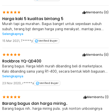
Membantu (
0
)
Harga kaki 5 kualitas bintang 5
Murah tapi ga murahan.. Bagus banget untuk sepedaan subuh
subuh, terang bgt dengan harga yang merakyat.. mantap jiwa
Selengkapnya
emang
15 Mar 2021
,
T*****y
Verified Buyer
Membantu (
0
)
Rockbros YQ-QD400
Barang bagus. Harga lebih murah dibanding beli di marketplace.
Kalo dibanding sama yang R1-400, secara bentuk lebih bagusan
Selengkapnya
ini. Joss lah pokoknya.
23 Nov 2020
,
r*****a
Verified Buyer
Membantu (
1
)
Barang bagus dan harga miring..
Barang bagus nih.. harga miring pula.. yuk nonton unboxingnya