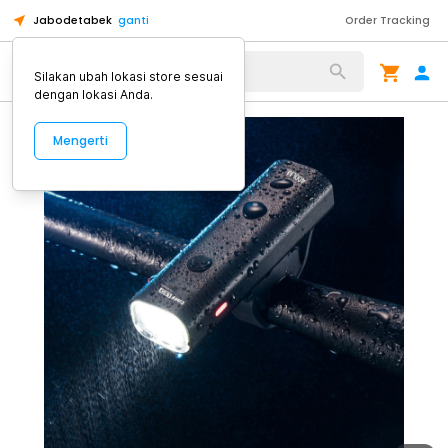
Jabodetabek
ganti
Order Tracking
Alat Kopi
Silakan ubah lokasi store sesuai
dengan lokasi Anda.
Mengerti