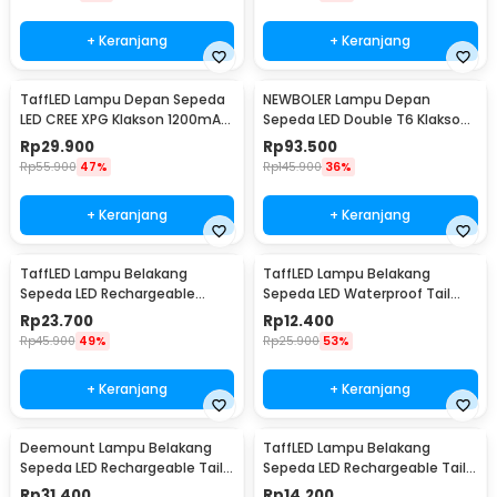
+ Keranjang
+ Keranjang
TaffLED Lampu Depan Sepeda
NEWBOLER Lampu Depan
LED CREE XPG Klakson 1200mAh
Sepeda LED Double T6 Klakson
250 Lumens - 7588
2000mAh 800 Lumens - BK-
Rp
29.900
Rp
93.500
1718
Rp
55.900
47%
Rp
145.900
36%
+ Keranjang
+ Keranjang
TaffLED Lampu Belakang
TaffLED Lampu Belakang
Sepeda LED Rechargeable
Sepeda LED Waterproof Tail
Waterproof Tail Light Circle -
Light 15 Lumens - DC-918
Rp
23.700
Rp
12.400
ZH097
Rp
45.900
49%
Rp
25.900
53%
+ Keranjang
+ Keranjang
Deemount Lampu Belakang
TaffLED Lampu Belakang
Sepeda LED Rechargeable Tail
Sepeda LED Rechargeable Tail
Light 20 Lumens - XH-213
Light 30 Lumens - AS1010
Rp
31.400
Rp
14.200