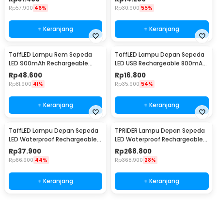
Rp
57.900
46%
Rp
30.900
55%
+ Keranjang
+ Keranjang
TaffLED Lampu Rem Sepeda
TaffLED Lampu Depan Sepeda
LED 900mAh Rechargeable
LED USB Rechargeable 800mAh
with Remote Control - FY-1820
300 Lumens - RPL25
Rp
48.600
Rp
16.800
Rp
81.900
41%
Rp
35.900
54%
+ Keranjang
+ Keranjang
TaffLED Lampu Depan Sepeda
TPRIDER Lampu Depan Sepeda
LED Waterproof Rechargeable
LED Waterproof Rechargeable
1000 Lumens - BK60
2600 Lumens - EOS640
Rp
37.900
Rp
268.800
Rp
66.900
44%
Rp
368.900
28%
+ Keranjang
+ Keranjang