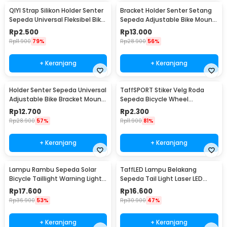
QIYI Strap Silikon Holder Senter
Bracket Holder Senter Setang
Sepeda Universal Fleksibel Bike
Sepeda Adjustable Bike Mount
Mount - LC-9105
- AB-2967
Rp
2.500
Rp
13.000
Rp
11.900
79%
Rp
28.900
56%
+ Keranjang
+ Keranjang
Holder Senter Sepeda Universal
TaffSPORT Stiker Velg Roda
Adjustable Bike Bracket Mount
Sepeda Bicycle Wheel
- AB-2966
Reflective 8 Strip - A-0001
Rp
12.700
Rp
2.300
Rp
28.900
57%
Rp
11.900
81%
+ Keranjang
+ Keranjang
Lampu Rambu Sepeda Solar
TaffLED Lampu Belakang
Bicycle Taillight Warning Light
Sepeda Tail Light Laser LED
Waterproof - 909
Waterproof 1 PCS - DW-681
Rp
17.600
Rp
16.600
Rp
36.900
53%
Rp
30.900
47%
+ Keranjang
+ Keranjang