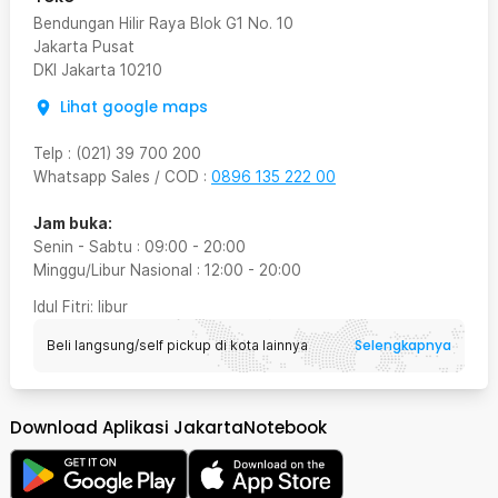
Bendungan Hilir Raya Blok G1 No. 10
Jakarta Pusat
DKI Jakarta
10210
Lihat google maps
Telp
:
(021) 39 700 200
Whatsapp Sales / COD
:
0896 135 222 00
Jam buka:
Senin - Sabtu
:
09:00
-
20:00
Minggu/Libur Nasional
:
12:00
-
20:00
Idul Fitri
: libur
Selengkapnya
Beli langsung/self pickup di kota lainnya
Download Aplikasi JakartaNotebook