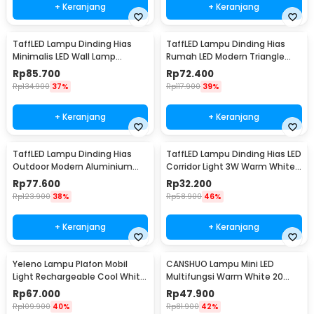
+ Keranjang
+ Keranjang
TaffLED Lampu Dinding Hias
TaffLED Lampu Dinding Hias
Minimalis LED Wall Lamp
Rumah LED Modern Triangle
Aluminium 12W Warm White -
Aluminium 3W - ABD-3W-SJX
Rp
85.700
Rp
72.400
B1001
Rp
134.900
37%
Rp
117.900
39%
+ Keranjang
+ Keranjang
TaffLED Lampu Dinding Hias
TaffLED Lampu Dinding Hias LED
Outdoor Modern Aluminium
Corridor Light 3W Warm White
6W Warm White - MSL021
3000K - F0011
Rp
77.600
Rp
32.200
Rp
123.900
38%
Rp
58.900
46%
+ Keranjang
+ Keranjang
Yeleno Lampu Plafon Mobil
CANSHUO Lampu Mini LED
Light Rechargeable Cool White
Multifungsi Warm White 20
2.2W - Y-975
Lumens 1W 3 PCS - YJ-904
Rp
67.000
Rp
47.900
Rp
109.900
40%
Rp
81.900
42%