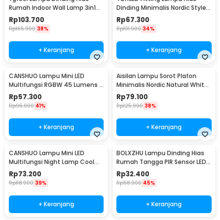
Rumah Indoor Wall Lamp 3in1
Dinding Minimalis Nordic Style
Color - JS-QD407
E27 265V - WF-M004
Rp
103.700
Rp
67.300
Rp
165.900
38%
Rp
101.900
34%
+ Keranjang
+ Keranjang
CANSHUO Lampu Mini LED
Aisilan Lampu Sorot Plafon
Multifungsi RGBW 45 Lumens 3
Minimalis Nordic Natural White
PCS with Remote - YJ-905
4000K 7W - MSD52
Rp
57.300
Rp
79.100
Rp
96.900
41%
Rp
125.900
38%
+ Keranjang
+ Keranjang
CANSHUO Lampu Mini LED
BOLXZHU Lampu Dinding Hias
Multifungsi Night Lamp Cool
Rumah Tangga PIR Sensor LED
White 4.5V 3W 6 PCS - TD001
Warm White 3W - HCGY003
Rp
73.200
Rp
32.400
Rp
118.900
39%
Rp
58.900
45%
+ Keranjang
+ Keranjang