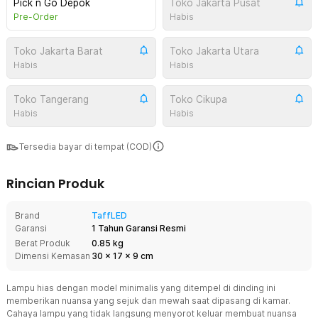
Pick n Go Depok
Toko Jakarta Pusat
Pre-Order
Habis
Toko Jakarta Barat
Toko Jakarta Utara
Habis
Habis
Toko Tangerang
Toko Cikupa
Habis
Habis
Tersedia bayar di tempat (COD)
Rincian Produk
Brand
TaffLED
Garansi
1 Tahun Garansi Resmi
Berat Produk
0.85 kg
Dimensi Kemasan
30
x
17
x
9
cm
Lampu hias dengan model minimalis yang ditempel di dinding ini
memberikan nuansa yang sejuk dan mewah saat dipasang di kamar.
Cahaya lampu yang tidak langsung menyorot keluar membuat nuansa