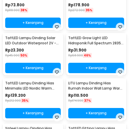
Warm White 12W - NR-10
2835 Cool White 14W 62cm -
Rp
73.800
Rp
178.900
5960
Rp
118.900
38%
Rp
272.900
35%
+ Keranjang
+ Keranjang
TaffLED Lampu Dinding Solar
TaffLED Grow Light LED
LED Outdoor Waterproof 2V -
Hidroponik Full Spectrum 2835
OO10
SMD 220V 50W - RO22
Rp
23.300
Rp
31.900
Rp
45.900
50%
Rp
58.900
46%
+ Keranjang
+ Keranjang
TaffLED Lampu Dinding Hias
LITU Lampu Dinding Hias
Minimalis LED Nordic Warm
Rumah Indoor Wall Lamp Warm
White E27 12W - G9
White 3000K 7W - W22
Rp
139.200
Rp
110.500
Rp
212.900
35%
Rp
174.900
37%
+ Keranjang
+ Keranjang
Ygfeel Lampu Dinding Hias
TaffLED Fitting Lampu Hias