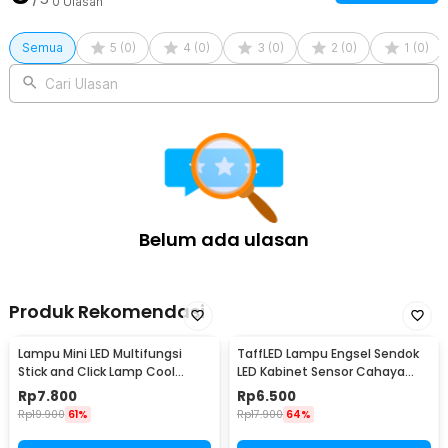
0
Ulasan
Semua
5
(
0
)
4
(
0
)
3
(
0
)
2
(
0
)
1
(
0
)
Cari Ulasan
Belum ada ulasan
Produk Rekomendasi
Lampu Mini LED Multifungsi
TaffLED Lampu Engsel Sendok
Stick and Click Lamp Cool
LED Kabinet Sensor Cahaya
White 6.5cm - LL003
Cool White 12V - XYD
Rp
7.800
Rp
6.500
Rp
19.900
61%
Rp
17.900
64%