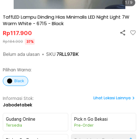
1 / 9
TaffLED Lampu Dinding Hias Minimalis LED Night Light 7W
Warm White - 6715
-
Black
Rp
117.900
Rp
184.900
37
%
Belum ada ulasan
•
SKU
7RLL97BK
Pilihan Warna:
Black
Lihat
Lokasi Lainnya
Informasi Stok:
Jabodetabek
Gudang Online
Pick n Go Bekasi
Tersedia
Pre-Order