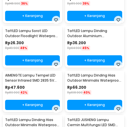
WLA8286
Rp
148.900
36%
Rp
89.900
39%
+ Keranjang
+ Keranjang
TaffLED Lampu Sorot LED
TaffLED Lampu Dinding
Outdoor Floodlight Waterproof
Outdoor Aluminium
Cool White 50W - A8
Waterproof LED 3W Warm
Rp
26.300
Rp
36.200
White - WD079
Rp
49.900
48%
Rp
64.900
45%
+ Keranjang
+ Keranjang
AIMENGTE Lampu Tempel LED
TaffLED Lampu Dinding Hias
Sensor Infrared SMD 2835 5V
Outdoor Minimalis Waterproof
50cm - D2835
Warm White 6W - NR-10
Rp
47.600
Rp
66.200
Rp
80.900
42%
Rp
108.900
40%
+ Keranjang
+ Keranjang
TaffLED Lampu Dinding Hias
TaffLED JUSHENG Lampu
Outdoor Minimalis Waterproof
Cermin Multifungsi LED SMD