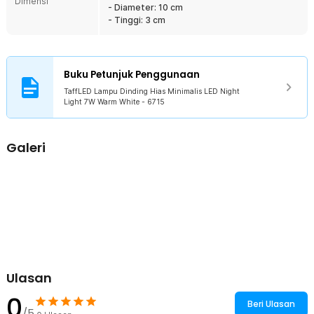
Dimensi
menjadikannya ideal untuk penggunaan harian dalam jangka
- Diameter: 10 cm
panjang.
- Tinggi: 3 cm
Kelengkapan Produk
Rincian yang Anda dapatkan untuk pembelian produk ini:
Buku Petunjuk Penggunaan
1 x TaffLED Lampu Dinding Hias Minimalis LED Night Light 7W
TaffLED Lampu Dinding Hias Minimalis LED Night
Warm White - 6715
Light 7W Warm White - 6715
1 x Set Baut dan Fischer
1 x Konektor Terminal Kabel 3 Pin
1 x Panduan Penggunaan
Galeri
Ulasan
0
Beri Ulasan
/5