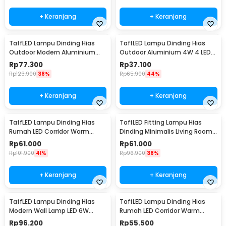
+ Keranjang
+ Keranjang
TaffLED Lampu Dinding Hias
TaffLED Lampu Dinding Hias
Outdoor Modern Aluminium
Outdoor Aluminium 4W 4 LED
6W Warm White - MSL022
Warm White - B053
Rp
77.300
Rp
37.100
Rp
123.900
38%
Rp
65.900
44%
+ Keranjang
+ Keranjang
TaffLED Lampu Dinding Hias
TaffLED Fitting Lampu Hias
Rumah LED Corridor Warm
Dinding Minimalis Living Room
White 3000K 6W 29cm - F0011
Light E27 - F215
Rp
61.000
Rp
61.000
Rp
101.900
41%
Rp
96.900
38%
+ Keranjang
+ Keranjang
TaffLED Lampu Dinding Hias
TaffLED Lampu Dinding Hias
Modern Wall Lamp LED 6W
Rumah LED Corridor Warm
Warm White 85-265V -
White 3000K 6W 22cm - F0011
Rp
96.200
Rp
55.500