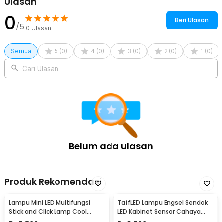
Ulasan
0
Beri Ulasan
/5
0
Ulasan
Semua
5
(
0
)
4
(
0
)
3
(
0
)
2
(
0
)
1
(
0
)
Cari Ulasan
Belum ada ulasan
Produk Rekomendasi
Lampu Mini LED Multifungsi
TaffLED Lampu Engsel Sendok
Stick and Click Lamp Cool
LED Kabinet Sensor Cahaya
White 6.5cm - LL003
Cool White 12V - XYD