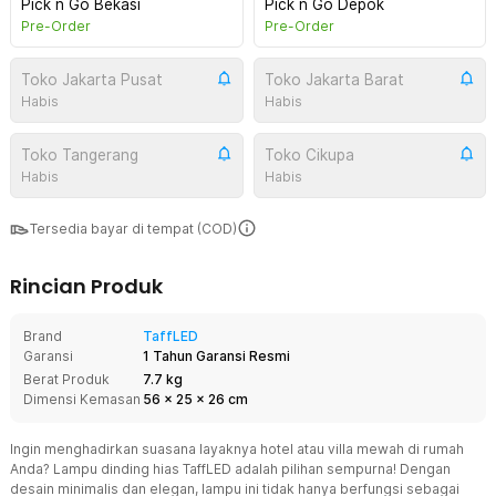
Pick n Go Bekasi
Pick n Go Depok
Pre-Order
Pre-Order
Toko Jakarta Pusat
Toko Jakarta Barat
Habis
Habis
Toko Tangerang
Toko Cikupa
Habis
Habis
Tersedia bayar di tempat (COD)
Rincian Produk
Brand
TaffLED
Garansi
1 Tahun Garansi Resmi
Berat Produk
7.7 kg
Dimensi Kemasan
56
x
25
x
26
cm
Ingin menghadirkan suasana layaknya hotel atau villa mewah di rumah
Anda? Lampu dinding hias TaffLED adalah pilihan sempurna! Dengan
desain minimalis dan elegan, lampu ini tidak hanya berfungsi sebagai