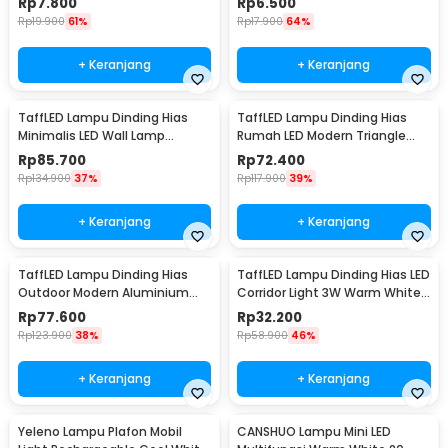
Rp
7.800
Rp
6.500
Rp
19.900
61%
Rp
17.900
64%
+ Keranjang
+ Keranjang
TaffLED Lampu Dinding Hias
TaffLED Lampu Dinding Hias
Minimalis LED Wall Lamp
Rumah LED Modern Triangle
Aluminium 12W Warm White -
Aluminium 3W - ABD-3W-SJX
Rp
85.700
Rp
72.400
B1001
Rp
134.900
37%
Rp
117.900
39%
+ Keranjang
+ Keranjang
TaffLED Lampu Dinding Hias
TaffLED Lampu Dinding Hias LED
Outdoor Modern Aluminium
Corridor Light 3W Warm White
6W Warm White - MSL021
3000K - F0011
Rp
77.600
Rp
32.200
Rp
123.900
38%
Rp
58.900
46%
+ Keranjang
+ Keranjang
Yeleno Lampu Plafon Mobil
CANSHUO Lampu Mini LED