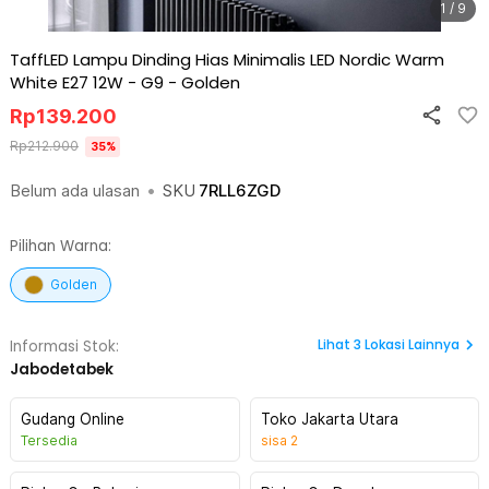
1 / 9
TaffLED Lampu Dinding Hias Minimalis LED Nordic Warm
White E27 12W - G9
-
Golden
Rp
139.200
Rp
212.900
35
%
Belum ada ulasan
•
SKU
7RLL6ZGD
Pilihan Warna:
Golden
Lihat
3
Lokasi Lainnya
Informasi Stok:
Jabodetabek
Gudang Online
Toko Jakarta Utara
Tersedia
sisa
2