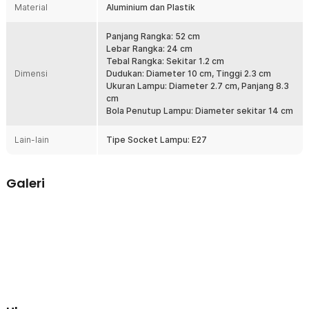
Material
Aluminium dan Plastik
dalam maupun luar ruangan. Untuk hasil yang maksimal, gunakan
baut dan fischer agar lampu terpasang dengan kuat dan tahan lama.
Panjang Rangka: 52 cm
Lebar Rangka: 24 cm
Kelengkapan Produk
Tebal Rangka: Sekitar 1.2 cm
Dimensi
Rincian yang Anda dapatkan untuk pembelian produk ini:
Dudukan: Diameter 10 cm, Tinggi 2.3 cm
Ukuran Lampu: Diameter 2.7 cm, Panjang 8.3
1 x TaffLED Lampu Dinding Hias Minimalis LED Nordic Warm White
cm
E27 12W - G9
Bola Penutup Lampu: Diameter sekitar 14 cm
1 x Lampu LED
1 x Set Baut dan Fisher
Lain-lain
Tipe Socket Lampu: E27
Galeri