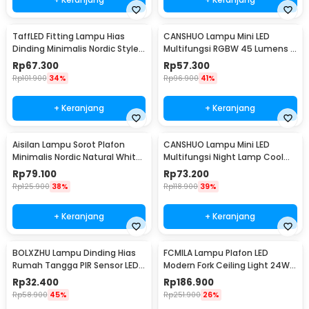
TaffLED Fitting Lampu Hias
CANSHUO Lampu Mini LED
Dinding Minimalis Nordic Style
Multifungsi RGBW 45 Lumens 3
E27 265V - WF-M004
PCS with Remote - YJ-905
Rp
67.300
Rp
57.300
Rp
101.900
34%
Rp
96.900
41%
+ Keranjang
+ Keranjang
Aisilan Lampu Sorot Plafon
CANSHUO Lampu Mini LED
Minimalis Nordic Natural White
Multifungsi Night Lamp Cool
4000K 7W - MSD52
White 4.5V 3W 6 PCS - TD001
Rp
79.100
Rp
73.200
Rp
125.900
38%
Rp
118.900
39%
+ Keranjang
+ Keranjang
BOLXZHU Lampu Dinding Hias
FCMILA Lampu Plafon LED
Rumah Tangga PIR Sensor LED
Modern Fork Ceiling Light 24W
Warm White 3W - HCGY003
Cool White - M234
Rp
32.400
Rp
186.900
Rp
58.900
45%
Rp
251.900
26%