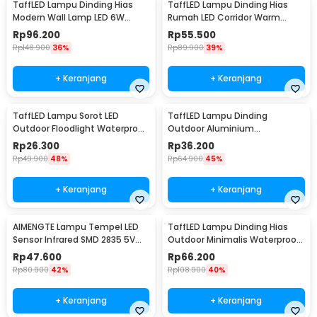
TaffLED Lampu Dinding Hias
TaffLED Lampu Dinding Hias
Modern Wall Lamp LED 6W
Rumah LED Corridor Warm
Warm White 85-265V -
White 3000K 6W 22cm - F0011
Rp
96.200
Rp
55.500
WLA8286
Rp
148.900
36%
Rp
89.900
39%
+ Keranjang
+ Keranjang
TaffLED Lampu Sorot LED
TaffLED Lampu Dinding
Outdoor Floodlight Waterproof
Outdoor Aluminium
Cool White 50W - A8
Waterproof LED 3W Warm
Rp
26.300
Rp
36.200
White - WD079
Rp
49.900
48%
Rp
64.900
45%
+ Keranjang
+ Keranjang
AIMENGTE Lampu Tempel LED
TaffLED Lampu Dinding Hias
Sensor Infrared SMD 2835 5V
Outdoor Minimalis Waterproof
50cm - D2835
Warm White 6W - NR-10
Rp
47.600
Rp
66.200
Rp
80.900
42%
Rp
108.900
40%
+ Keranjang
+ Keranjang