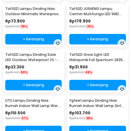
TaffLED Lampu Dinding Hias
TaffLED JUSHENG Lampu
Outdoor Minimalis Waterproof
Cermin Multifungsi LED SMD
Warm White 12W - NR-10
2835 Cool White 14W 62cm -
Rp
73.800
Rp
178.900
5960
Rp
118.900
38%
Rp
272.900
35%
+ Keranjang
+ Keranjang
TaffLED Lampu Dinding Solar
TaffLED Grow Light LED
LED Outdoor Waterproof 2V -
Hidroponik Full Spectrum 2835
OO10
SMD 220V 50W - RO22
Rp
23.300
Rp
31.900
Rp
45.900
50%
Rp
58.900
46%
+ Keranjang
+ Keranjang
LITU Lampu Dinding Hias
Ygfeel Lampu Dinding Hias
Rumah Indoor Wall Lamp Warm
Rumah Indoor Wall Lamp 3in1
White 3000K 7W - W22
Color - JS-QD407
Rp
110.500
Rp
103.700
Rp
174.900
37%
Rp
165.900
38%
+ Keranjang
+ Keranjang