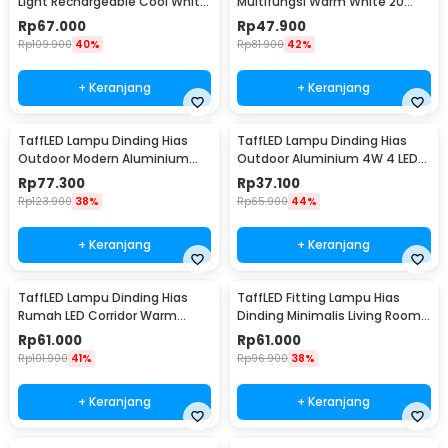
Light Rechargeable Cool White
Multifungsi Warm White 20
2.2W - Y-975
Lumens 1W 3 PCS - YJ-904
Rp
67.000
Rp
47.900
Rp
109.900
40%
Rp
81.900
42%
+ Keranjang
+ Keranjang
TaffLED Lampu Dinding Hias
TaffLED Lampu Dinding Hias
Outdoor Modern Aluminium
Outdoor Aluminium 4W 4 LED
6W Warm White - MSL022
Warm White - B053
Rp
77.300
Rp
37.100
Rp
123.900
38%
Rp
65.900
44%
+ Keranjang
+ Keranjang
TaffLED Lampu Dinding Hias
TaffLED Fitting Lampu Hias
Rumah LED Corridor Warm
Dinding Minimalis Living Room
White 3000K 6W 29cm - F0011
Light E27 - F215
Rp
61.000
Rp
61.000
Rp
101.900
41%
Rp
96.900
38%
+ Keranjang
+ Keranjang