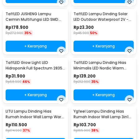
TaffLED JUSHENG Lampu
TaffLED Lampu Dinding Solar
Cermin Multifungsi LED SMD
LED Outdoor Waterproof 2V -
2835 Cool White 14W 62cm -
OO10
Rp
178.900
Rp
23.300
5960
Rp
272.900
35%
Rp
45.900
50%
+ Keranjang
+ Keranjang
TaffLED Grow Light LED
TaffLED Lampu Dinding Hias
Hidroponik Full Spectrum 2835
Minimalis LED Nordic Warm
SMD 220V 50W - RO22
White E27 12W - G9
Rp
31.900
Rp
139.200
Rp
58.900
46%
Rp
212.900
35%
+ Keranjang
+ Keranjang
LITU Lampu Dinding Hias
Ygfeel Lampu Dinding Hias
Rumah Indoor Wall Lamp Warm
Rumah Indoor Wall Lamp 3in1
White 3000K 7W - W22
Color - JS-QD407
Rp
110.500
Rp
103.700
Rp
174.900
37%
Rp
165.900
38%