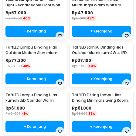
Light Rechargeable Cool White
Multifungsi Warm White 20
2.2W - Y-975
Lumens 1W 3 PCS - YJ-904
Rp
67.000
Rp
47.900
Rp
109.900
40%
Rp
81.900
42%
+ Keranjang
+ Keranjang
TaffLED Lampu Dinding Hias
TaffLED Lampu Dinding Hias
Outdoor Modern Aluminium
Outdoor Aluminium 4W 4 LED
6W Warm White - MSL022
Warm White - B053
Rp
77.300
Rp
37.100
Rp
123.900
38%
Rp
65.900
44%
+ Keranjang
+ Keranjang
TaffLED Lampu Dinding Hias
TaffLED Fitting Lampu Hias
Rumah LED Corridor Warm
Dinding Minimalis Living Room
White 3000K 6W 29cm - F0011
Light E27 - F215
Rp
61.000
Rp
61.000
Rp
101.900
41%
Rp
96.900
38%
+ Keranjang
+ Keranjang