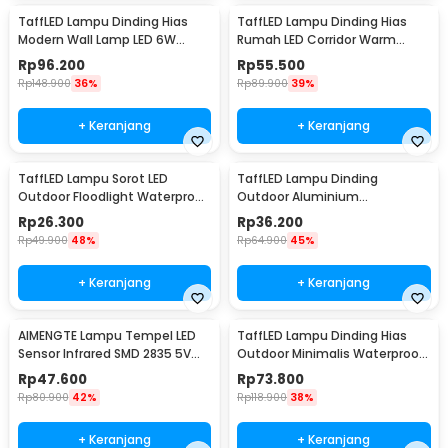
TaffLED Lampu Dinding Hias
TaffLED Lampu Dinding Hias
Modern Wall Lamp LED 6W
Rumah LED Corridor Warm
Warm White 85-265V -
White 3000K 6W 22cm - F0011
Rp
96.200
Rp
55.500
WLA8286
Rp
148.900
36%
Rp
89.900
39%
+ Keranjang
+ Keranjang
TaffLED Lampu Sorot LED
TaffLED Lampu Dinding
Outdoor Floodlight Waterproof
Outdoor Aluminium
Cool White 50W - A8
Waterproof LED 3W Warm
Rp
26.300
Rp
36.200
White - WD079
Rp
49.900
48%
Rp
64.900
45%
+ Keranjang
+ Keranjang
AIMENGTE Lampu Tempel LED
TaffLED Lampu Dinding Hias
Sensor Infrared SMD 2835 5V
Outdoor Minimalis Waterproof
50cm - D2835
Warm White 12W - NR-10
Rp
47.600
Rp
73.800
Rp
80.900
42%
Rp
118.900
38%
+ Keranjang
+ Keranjang