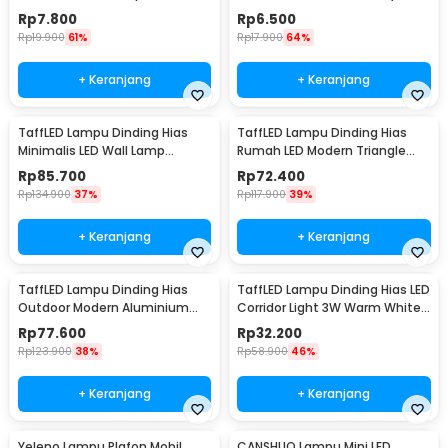
White 6.5cm - LL003
Cool White 12V - XYD
Rp
7.800
Rp
6.500
Rp
19.900
61%
Rp
17.900
64%
+ Keranjang
+ Keranjang
TaffLED Lampu Dinding Hias
TaffLED Lampu Dinding Hias
Minimalis LED Wall Lamp
Rumah LED Modern Triangle
Aluminium 12W Warm White -
Aluminium 3W - ABD-3W-SJX
Rp
85.700
Rp
72.400
B1001
Rp
134.900
37%
Rp
117.900
39%
+ Keranjang
+ Keranjang
TaffLED Lampu Dinding Hias
TaffLED Lampu Dinding Hias LED
Outdoor Modern Aluminium
Corridor Light 3W Warm White
6W Warm White - MSL021
3000K - F0011
Rp
77.600
Rp
32.200
Rp
123.900
38%
Rp
58.900
46%
+ Keranjang
+ Keranjang
Yeleno Lampu Plafon Mobil
CANSHUO Lampu Mini LED