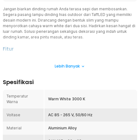
Jangan biarkan dinding rumah Anda terasa sepi dan membosankan.
Segera pasang lampu dinding hias outdoor dari TaffLED yang memiliki
desain modern ini. Dirancang dengan bentuk slim yang mampu
menyorotkan cahaya warm white dari dua sisi. Hadirkan kesan hangat di
luar rumah. Solusi penerangan sekaligus dekorasi yang indah untuk
dinding kamar, area pintu masuk, atau teras.
Fitur
Desain Minimalis dengan Cahaya Dua Arah
Lebih Banyak
Hadir dengan desain minimalis dan ramping, membuatnya cocok
untuk memperkuat estetika modern pada rumah Anda. Pancaran
cahaya dari dua sisi yang berlawanan memberikan efek visual yang
Spesifikasi
unik dan menawan, menciptakan pencahayaan yang lembut namun
tetap fungsional. Lampu ini akan menjadi pusat perhatian,
mempercantik setiap sudut rumah Anda, baik siang maupun malam
Temperatur
Warm White 3000 K
hari.
Warna
Cahaya Warm White yang Nyaman di Mata
Voltase
Pancaran cahaya warm white 3000 K yang dihasilkan oleh lampu ini
AC 85 - 265 V, 50/60 Hz
menciptakan suasana yang hangat dan nyaman, memberikan efek
relaksasi pada area sekitar. Berbeda dengan lampu biasa, cahaya
Material
Aluminium Alloy
dari lampu ini tidak langsung menyorot keluar, melainkan menyebar
ke dinding dengan sudut yang terbatas. Hal ini tidak hanya