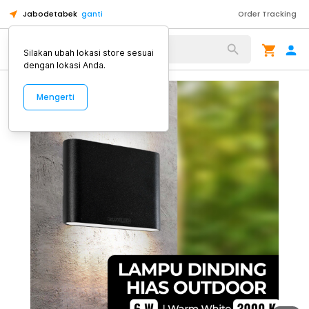
Jabodetabek
ganti
Order Tracking
Alat Kopi
Silakan ubah lokasi store sesuai
dengan lokasi Anda.
Mengerti