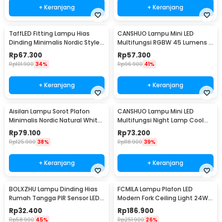
+ Keranjang
+ Keranjang
TaffLED Fitting Lampu Hias
CANSHUO Lampu Mini LED
Dinding Minimalis Nordic Style
Multifungsi RGBW 45 Lumens 3
E27 265V - WF-M004
PCS with Remote - YJ-905
Rp
67.300
Rp
57.300
Rp
101.900
34%
Rp
96.900
41%
+ Keranjang
+ Keranjang
Aisilan Lampu Sorot Plafon
CANSHUO Lampu Mini LED
Minimalis Nordic Natural White
Multifungsi Night Lamp Cool
4000K 7W - MSD52
White 4.5V 3W 6 PCS - TD001
Rp
79.100
Rp
73.200
Rp
125.900
38%
Rp
118.900
39%
+ Keranjang
+ Keranjang
BOLXZHU Lampu Dinding Hias
FCMILA Lampu Plafon LED
Rumah Tangga PIR Sensor LED
Modern Fork Ceiling Light 24W
Warm White 3W - HCGY003
Cool White - M234
Rp
32.400
Rp
186.900
Rp
58.900
45%
Rp
251.900
26%