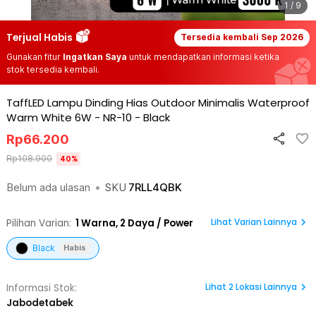
1 / 9
Terjual Habis
Tersedia kembali
Sep 2026
Gunakan fitur
Ingatkan Saya
untuk mendapatkan informasi ketika
stok tersedia kembali.
TaffLED Lampu Dinding Hias Outdoor Minimalis Waterproof
Warm White 6W - NR-10
-
Black
Rp
66.200
Rp
108.900
40
%
Belum ada ulasan
•
SKU
7RLL4QBK
Lihat Varian Lainnya
Pilihan Varian:
1
Warna,
2 Daya / Power
Black
Habis
Lihat
2
Lokasi Lainnya
Informasi Stok:
Jabodetabek