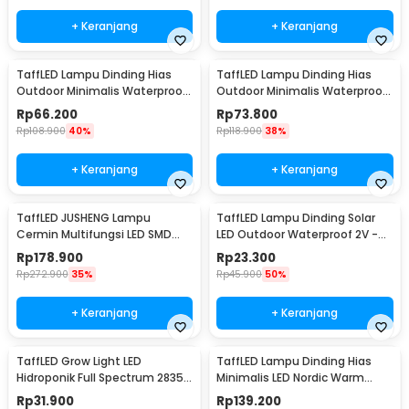
+ Keranjang
+ Keranjang
TaffLED Lampu Dinding Hias
TaffLED Lampu Dinding Hias
Outdoor Minimalis Waterproof
Outdoor Minimalis Waterproof
Warm White 6W - NR-10
Warm White 12W - NR-10
Rp
66.200
Rp
73.800
Rp
108.900
40%
Rp
118.900
38%
+ Keranjang
+ Keranjang
TaffLED JUSHENG Lampu
TaffLED Lampu Dinding Solar
Cermin Multifungsi LED SMD
LED Outdoor Waterproof 2V -
2835 Cool White 14W 62cm -
OO10
Rp
178.900
Rp
23.300
5960
Rp
272.900
35%
Rp
45.900
50%
+ Keranjang
+ Keranjang
TaffLED Grow Light LED
TaffLED Lampu Dinding Hias
Hidroponik Full Spectrum 2835
Minimalis LED Nordic Warm
SMD 220V 50W - RO22
White E27 12W - G9
Rp
31.900
Rp
139.200