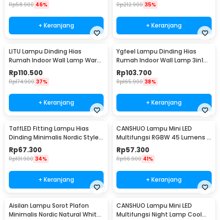
Rp
58.900
46%
Rp
212.900
35%
+ Keranjang
+ Keranjang
LITU Lampu Dinding Hias
Ygfeel Lampu Dinding Hias
Rumah Indoor Wall Lamp Warm
Rumah Indoor Wall Lamp 3in1
White 3000K 7W - W22
Color - JS-QD407
Rp
110.500
Rp
103.700
Rp
174.900
37%
Rp
165.900
38%
+ Keranjang
+ Keranjang
TaffLED Fitting Lampu Hias
CANSHUO Lampu Mini LED
Dinding Minimalis Nordic Style
Multifungsi RGBW 45 Lumens 3
E27 265V - WF-M004
PCS with Remote - YJ-905
Rp
67.300
Rp
57.300
Rp
101.900
34%
Rp
96.900
41%
+ Keranjang
+ Keranjang
Aisilan Lampu Sorot Plafon
CANSHUO Lampu Mini LED
Minimalis Nordic Natural White
Multifungsi Night Lamp Cool