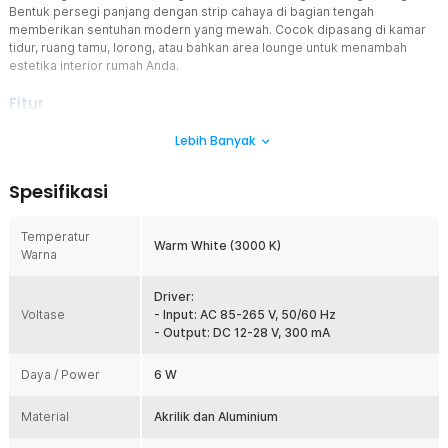
Bentuk persegi panjang dengan strip cahaya di bagian tengah
memberikan sentuhan modern yang mewah. Cocok dipasang di kamar
tidur, ruang tamu, lorong, atau bahkan area lounge untuk menambah
estetika interior rumah Anda.
Fitur
Nyaman di Mata
Lebih Banyak
Lampu ini memancarkan cahaya dengan cara menyebar lembut ke
dinding, bukan menyorot langsung ke mata. Efek ini membuatnya
Spesifikasi
nyaman dilihat, sekaligus menambah keindahan ruangan tanpa
risiko menyilaukan. Anda bisa menikmati suasana hangat dalam
waktu lama tanpa rasa tidak nyaman di mata.
Temperatur
Warm White (3000 K)
Warna
Warna Hangat dan Elegan
Hadir dengan temperatur warna 3000 K, lampu dinding ini mampu
menciptakan nuansa hangat yang menenangkan. Warna warm white
Driver:
Voltase
yang dipancarkan identik dengan suasana premium layaknya di
- Input: AC 85-265 V, 50/60 Hz
hotel atau villa. Ini adalah pilihan tepat bagi Anda yang ingin
- Output: DC 12-28 V, 300 mA
menghadirkan atmosfer elegan di rumah.
Daya / Power
6 W
Desain Modern Persegi Panjang
Mengusung desain minimalis persegi panjang dengan strip cahaya
Material
di tengah, lampu ini menonjolkan sisi modern yang simpel namun
Akrilik dan Aluminium
berkelas. Desainnya mampu menyesuaikan dengan berbagai gaya