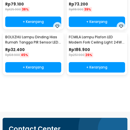
4000K 7W - MSD52
White 4.5V 3W 6 PCS - TD001
Rp
79.100
Rp
73.200
Rp
125.900
38%
Rp
118.900
39%
+ Keranjang
+ Keranjang
BOLXZHU Lampu Dinding Hias
FCMILA Lampu Plafon LED
Rumah Tangga PIR Sensor LED
Modern Fork Ceiling Light 24W
Warm White 3W - HCGY003
Cool White - M234
Rp
32.400
Rp
186.900
Rp
58.900
45%
Rp
251.900
26%
+ Keranjang
+ Keranjang
Beli Sekarang
Contact Center