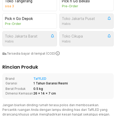
Toko Tangerang
Pick n Go Bekasi
sisa
3
Pre-Order
Pick n Go Depok
Toko Jakarta Pusat
Pre-Order
Habis
Toko Jakarta Barat
Toko Cikupa
Habis
Habis
Tersedia bayar di tempat (COD)
Rincian Produk
Brand
TaffLED
Garansi
1 Tahun Garansi Resmi
Berat Produk
0.5 kg
Dimensi Kemasan
26
x
14
x
7
cm
Jangan biarkan dinding rumah terasa polos dan membosankan.
Percantik ruangan Anda dengan lampu dinding hias dari TaffLED yang
dirancang khusus untuk menghadirkan kesan hangat sekaligus elegan.