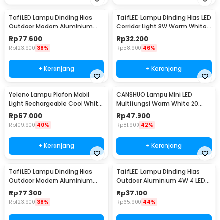
TaffLED Lampu Dinding Hias
TaffLED Lampu Dinding Hias LED
Outdoor Modern Aluminium
Corridor Light 3W Warm White
6W Warm White - MSL021
3000K - F0011
Rp
77.600
Rp
32.200
Rp
123.900
38%
Rp
58.900
46%
+ Keranjang
+ Keranjang
Yeleno Lampu Plafon Mobil
CANSHUO Lampu Mini LED
Light Rechargeable Cool White
Multifungsi Warm White 20
2.2W - Y-975
Lumens 1W 3 PCS - YJ-904
Rp
67.000
Rp
47.900
Rp
109.900
40%
Rp
81.900
42%
+ Keranjang
+ Keranjang
TaffLED Lampu Dinding Hias
TaffLED Lampu Dinding Hias
Outdoor Modern Aluminium
Outdoor Aluminium 4W 4 LED
6W Warm White - MSL022
Warm White - B053
Rp
77.300
Rp
37.100
Rp
123.900
38%
Rp
65.900
44%