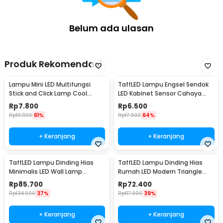
Belum ada ulasan
Produk Rekomendasi
Lampu Mini LED Multifungsi
TaffLED Lampu Engsel Sendok
Stick and Click Lamp Cool
LED Kabinet Sensor Cahaya
White 6.5cm - LL003
Cool White 12V - XYD
Rp
7.800
Rp
6.500
Rp
19.900
61%
Rp
17.900
64%
+ Keranjang
+ Keranjang
TaffLED Lampu Dinding Hias
TaffLED Lampu Dinding Hias
Minimalis LED Wall Lamp
Rumah LED Modern Triangle
Aluminium 12W Warm White -
Aluminium 3W - ABD-3W-SJX
Rp
85.700
Rp
72.400
B1001
Rp
134.900
37%
Rp
117.900
39%
+ Keranjang
+ Keranjang