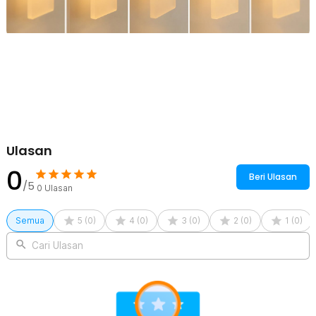
Ulasan
0
Beri Ulasan
/5
0
Ulasan
Semua
5
(
0
)
4
(
0
)
3
(
0
)
2
(
0
)
1
(
0
)
Cari Ulasan