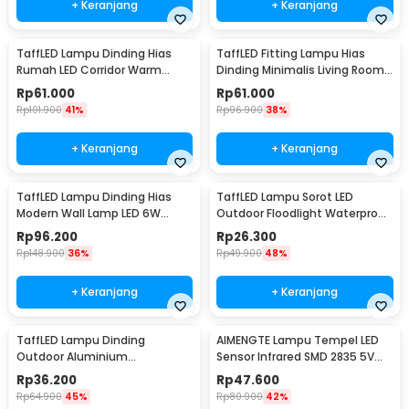
+ Keranjang
+ Keranjang
TaffLED Lampu Dinding Hias
TaffLED Fitting Lampu Hias
Rumah LED Corridor Warm
Dinding Minimalis Living Room
White 3000K 6W 29cm - F0011
Light E27 - F215
Rp
61.000
Rp
61.000
Rp
101.900
41%
Rp
96.900
38%
+ Keranjang
+ Keranjang
TaffLED Lampu Dinding Hias
TaffLED Lampu Sorot LED
Modern Wall Lamp LED 6W
Outdoor Floodlight Waterproof
Warm White 85-265V -
Cool White 50W - A8
Rp
96.200
Rp
26.300
WLA8286
Rp
148.900
36%
Rp
49.900
48%
+ Keranjang
+ Keranjang
TaffLED Lampu Dinding
AIMENGTE Lampu Tempel LED
Outdoor Aluminium
Sensor Infrared SMD 2835 5V
Waterproof LED 3W Warm
50cm - D2835
Rp
36.200
Rp
47.600
White - WD079
Rp
64.900
45%
Rp
80.900
42%