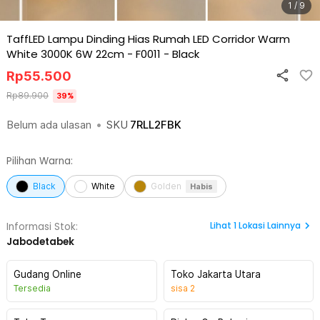
1 / 9
TaffLED Lampu Dinding Hias Rumah LED Corridor Warm
White 3000K 6W 22cm - F0011
-
Black
Rp
55.500
Rp
89.900
39
%
Belum ada ulasan
•
SKU
7RLL2FBK
Pilihan Warna:
Black
White
Golden
Habis
Lihat
1
Lokasi Lainnya
Informasi Stok:
Jabodetabek
Gudang Online
Toko Jakarta Utara
Tersedia
sisa
2