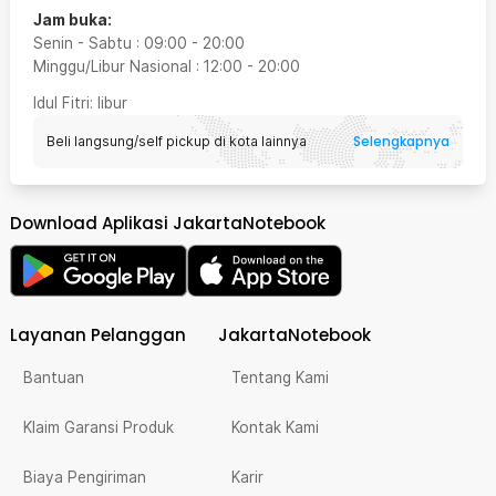
Jam buka:
Senin - Sabtu
:
09:00
-
20:00
Minggu/Libur Nasional
:
12:00
-
20:00
Idul Fitri
: libur
Selengkapnya
Beli langsung/self pickup di kota lainnya
Download Aplikasi JakartaNotebook
Layanan Pelanggan
JakartaNotebook
Bantuan
Tentang Kami
Klaim Garansi Produk
Kontak Kami
Biaya Pengiriman
Karir