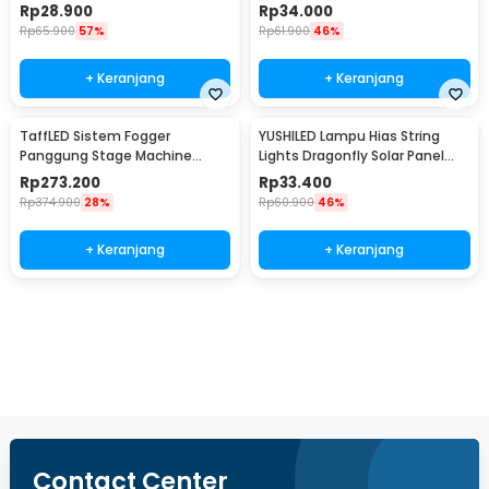
Warm White - AC01
Panel - M072
Rp
28.900
Rp
34.000
Rp
65.900
57%
Rp
61.900
46%
+ Keranjang
+ Keranjang
TaffLED Sistem Fogger
YUSHILED Lampu Hias String
Panggung Stage Machine
Lights Dragonfly Solar Panel
Ejector with RGB LED - KY-
IP65 8 Modes 20 LED - M088
Rp
273.200
Rp
33.400
LED500
Rp
374.900
28%
Rp
60.900
46%
+ Keranjang
+ Keranjang
Beli Sekarang
Contact Center