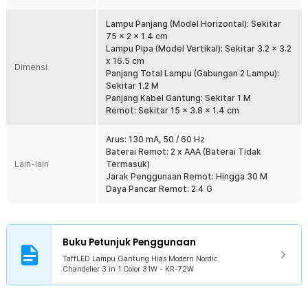
Anda dapat memasang lampu gantung hias ini di dapur, meja makan,
kamar tidur, ruang tamu hingga ruang belajar. Direkomendasikan
Lampu Panjang (Model Horizontal): Sekitar
untuk menggunakan lampu gantung hias di ruangan dengan luas 8 -
75 x 2 x 1.4 cm
12 M².
Lampu Pipa (Model Vertikal): Sekitar 3.2 x 3.2
x 16.5 cm
Dimensi
Kelengkapan Produk
Panjang Total Lampu (Gabungan 2 Lampu):
Sekitar 1.2 M
Rincian yang Anda dapatkan untuk pembelian produk ini:
Panjang Kabel Gantung: Sekitar 1 M
1 x TaffLED Lampu Gantung Hias Modern Nordic Chandelier 3 in 1
Remot: Sekitar 15 x 3.8 x 1.4 cm
Color 31W - KR-72W
1 x Set Baut / Fischer / Konektor
Arus: 130 mA, 50 / 60 Hz
1 x Remot Kontrol
Baterai Remot: 2 x AAA (Baterai Tidak
1 x Dudukan Rangka
Lain-lain
Termasuk)
1 x Panduan Penggunaan
Jarak Penggunaan Remot: Hingga 30 M
Daya Pancar Remot: 2.4 G
Buku Petunjuk Penggunaan
TaffLED Lampu Gantung Hias Modern Nordic
Chandelier 3 in 1 Color 31W - KR-72W