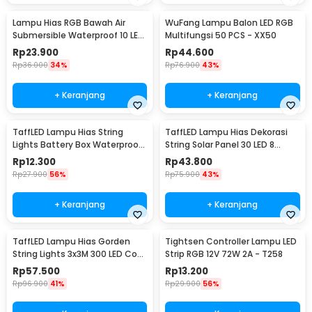
Lampu Hias RGB Bawah Air
WuFang Lampu Balon LED RGB
Submersible Waterproof 10 LED
Multifungsi 50 PCS - XX50
with Remote - 13017
Rp
23.900
Rp
44.600
Rp
36.000
34%
Rp
76.900
43%
+ Keranjang
+ Keranjang
TaffLED Lampu Hias String
TaffLED Lampu Hias Dekorasi
Lights Battery Box Waterproof
String Solar Panel 30 LED 8
50 LED 5M - G5
Mode 6.5M - 896
Rp
12.300
Rp
43.800
Rp
27.900
56%
Rp
75.900
43%
+ Keranjang
+ Keranjang
TaffLED Lampu Hias Gorden
Tightsen Controller Lampu LED
String Lights 3x3M 300 LED Cool
Strip RGB 12V 72W 2A - T258
White 18W - 300L
Rp
57.500
Rp
13.200
Rp
96.900
41%
Rp
29.900
56%