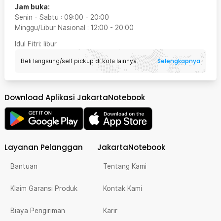
Jam buka:
Senin - Sabtu
:
09:00
-
20:00
Minggu/Libur Nasional
:
12:00
-
20:00
Idul Fitri
: libur
Selengkapnya
Beli langsung/self pickup di kota lainnya
Download Aplikasi JakartaNotebook
Layanan Pelanggan
JakartaNotebook
Bantuan
Tentang Kami
Klaim Garansi Produk
Kontak Kami
Biaya Pengiriman
Karir