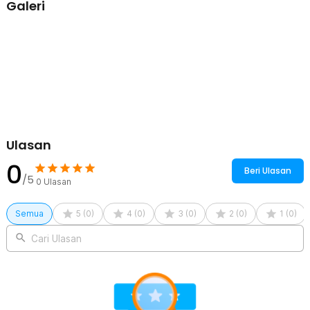
Galeri
Ulasan
0
Beri Ulasan
/5
0
Ulasan
Semua
5
(
0
)
4
(
0
)
3
(
0
)
2
(
0
)
1
(
0
)
Cari Ulasan