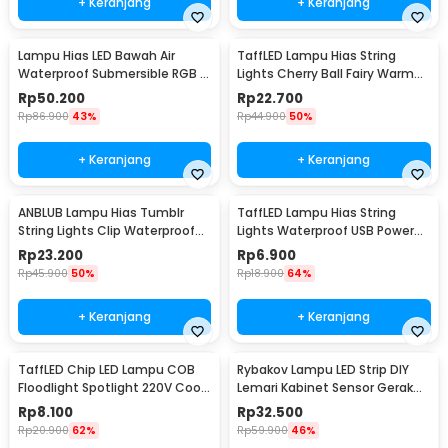
+ Keranjang
+ Keranjang
Lampu Hias LED Bawah Air
TaffLED Lampu Hias String
Waterproof Submersible RGB 2
Lights Cherry Ball Fairy Warm
PCS with Remote - 13017
White 5M - LY20W
Rp
50.200
Rp
22.700
Rp
86.900
43%
Rp
44.900
50%
+ Keranjang
+ Keranjang
ANBLUB Lampu Hias Tumblr
TaffLED Lampu Hias String
String Lights Clip Waterproof
Lights Waterproof USB Power
20 LED 2M - 0606
50 LED 5M - SZ
Rp
23.200
Rp
6.900
Rp
45.900
50%
Rp
18.900
64%
+ Keranjang
+ Keranjang
TaffLED Chip LED Lampu COB
Rybakov Lampu LED Strip DIY
Floodlight Spotlight 220V Cool
Lemari Kabinet Sensor Gerak
White 6000K 50W - COB4060-
4.5W 1M - 2835
Rp
8.100
Rp
32.500
AC220-50
Rp
20.900
62%
Rp
59.900
46%