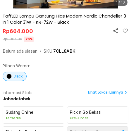
1 / 10
TaffLED Lampu Gantung Hias Modern Nordic Chandelier 3
in 1 Color 31W - KR-72W
-
Black
Rp
664.000
Rp
896.900
26
%
Belum ada ulasan
•
SKU
7CLL8ABK
Pilihan Warna:
Black
Lihat
Lokasi Lainnya
Informasi Stok:
Jabodetabek
Gudang Online
Pick n Go Bekasi
Tersedia
Pre-Order