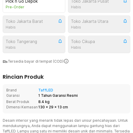
Pick n Go Depok
Toko Jakarta Pusat
Pre-Order
Habis
Toko Jakarta Barat
Toko Jakarta Utara
Habis
Habis
Toko Tangerang
Toko Cikupa
Habis
Habis
Tersedia bayar di tempat (COD)
Rincian Produk
Brand
TaffLED
Garansi
1 Tahun Garansi Resmi
Berat Produk
8.4 kg
Dimensi Kemasan
130
x
29
x
13
cm
Desain interior yang menarik tidak lepas dari unsur pencahayaan. Untuk
mendukungnya, Anda dapat menggunakan lampu gantung hias dari
TaffLED. Lampu yang satu ini memiliki desain unik dan minimalis. Tersedia