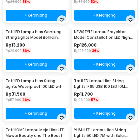
Rp
26.900
58%
Rp
37.900
52%
+ Keranjang
+ Keranjang
TaffLED Lampu Hias Gantung
NEWSTYLE Lampu Proyektor
String Lights Model Bohlam
Model Constellation LED Night
Mini Waterproof 3M - ZYD0931
Light 3W 5V - NL-USB
Rp
13.200
Rp
126.000
Rp
29.900
56%
Rp
195.900
36%
+ Keranjang
+ Keranjang
TaffLED Lampu Hias String
TaffLED Lampu Hias String
Lights Waterproof 100 LED with
Lights IP65 USB 100 LED 10M
Solar Panel - M071
Warm White - TDC-01
Rp
31.500
Rp
11.700
Rp
57.900
46%
Rp
26.900
57%
+ Keranjang
+ Keranjang
TaffHOME Lampu Meja Hias LED
YUSHILED Lampu Hias String
Mawar Beauty and The Beast
Lights 50 LED 7M with Solar