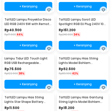
+ Keranjang
+ Keranjang
TaffLED Lampu Proyektor Disco
TaffLED Lampu Sorot LED
LED RGB 240V 6W with Remote
Spotlight RGB EU Plug 240V 10W
Control - CY-LV-RG
- L18RG
Rp
40.900
Rp
161.200
Rp
71.900
44%
Rp
240.900
34%
+ Keranjang
+ Keranjang
Lampu Tidur LED Touch Light
TaffLED Lampu Hias String
RGB USB Rechargeable
Lights Model Bohlam
1500mAh 5V 3W - F8-1
Waterproof 20 LED 5M - PD039
Rp
76.600
Rp
52.600
Rp
122.900
38%
Rp
89.900
42%
+ Keranjang
+ Keranjang
TaffLED Lampu Hias String
TaffLED Lampu Hias Gantung
Lights Star Shape Battery
String Lights Model Bohlam
Power 20 LED 3M - 2G11
Mini Waterproof 6M - ZYD0931
Rp
11.500
Rp
18.200