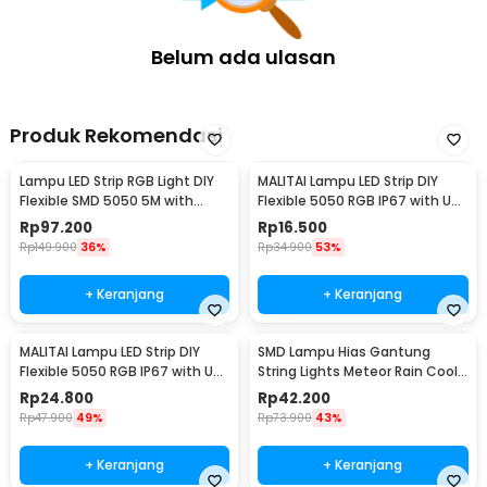
Belum ada ulasan
Produk Rekomendasi
Lampu LED Strip RGB Light DIY
MALITAI Lampu LED Strip DIY
Flexible SMD 5050 5M with
Flexible 5050 RGB IP67 with USB
Remote
Controller 1M - SMD2835
Rp
97.200
Rp
16.500
Rp
149.900
36%
Rp
34.900
53%
+ Keranjang
+ Keranjang
MALITAI Lampu LED Strip DIY
SMD Lampu Hias Gantung
Flexible 5050 RGB IP67 with USB
String Lights Meteor Rain Cool
Controller 2M - SMD2835
White 30cm 8 PCS
Rp
24.800
Rp
42.200
Rp
47.900
49%
Rp
73.900
43%
+ Keranjang
+ Keranjang