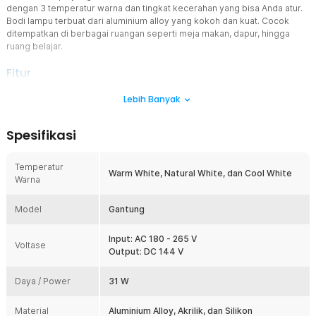
dengan 3 temperatur warna dan tingkat kecerahan yang bisa Anda atur.
Bodi lampu terbuat dari aluminium alloy yang kokoh dan kuat. Cocok
ditempatkan di berbagai ruangan seperti meja makan, dapur, hingga
ruang belajar.
Fitur
Penerangan Optimal
Lebih Banyak
Lampu gantung hias dari TaffLED memiliki 3 temperatur warna yang
berbeda mulai dari warm white, natural white, hingga cool white
Spesifikasi
yang bebas Anda pilih. Dilengkapi juga dengan pengaturan tingkat
kecerahan dari 0 - 100%. Temperatur dan kecerahan lampu bisa
Anda atur dengan menggunakan remot kontrol.
Temperatur
Warm White, Natural White, dan Cool White
Warna
Desain Minimalis dan Unik
Memiliki desain 2 strip lampu yang bertumpukan dilengkapi dengan
Model
lampu dengan bentuk bulat membuat desain lampu gantung hias
Gantung
menjadi unik. Perpaduan warna dan bentuknya yang simple
membuat lampu gantung hias terlihat cocok juga untuk digunakan
Input: AC 180 - 265 V
Voltase
sebagai dekorasi yang akan menonjolkan sisi minimalis. Uniknya
Output: DC 144 V
lagi, gantungannya ini mengandalkan kabel yang mampu menahan
beban cukup kuat. Selain panjang kabel gantungnya bisa Anda atur
Daya / Power
31 W
dengan cara mengencangkannya pakai skrup.
Cocok untuk Segala Ruangan
Material
Aluminium Alloy, Akrilik, dan Silikon