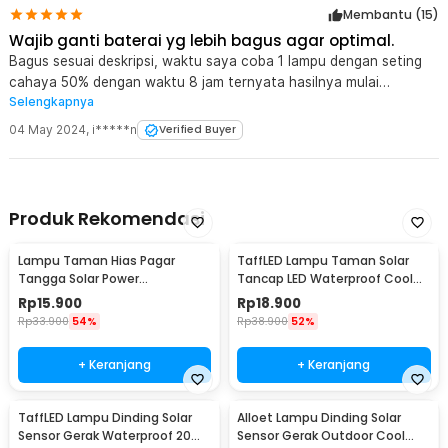
Membantu (
15
)
Wajib ganti baterai yg lebih bagus agar optimal.
Bagus sesuai deskripsi, waktu saya coba 1 lampu dengan seting
cahaya 50% dengan waktu 8 jam ternyata hasilnya mulai
Selengkapnya
dinyalakan jam 17.45 sampai jam 02.10 sudah mulai redup dan
sekitar jam 03.20 baru mati. Sensor setting remote ada di bagian
04 May 2024
,
i*****n
Verified Buyer
dop lampu jadi seumpama lampu sudah rysak bisa diakali dg part
lampu mini usb hp.
Produk Rekomendasi
Lampu Taman Hias Pagar
TaffLED Lampu Taman Solar
Tangga Solar Power
Tancap LED Waterproof Cool
Waterproof Cool White - HBT-
White 6000K - YF-922
Rp
15.900
Rp
18.900
1501
Rp
33.900
54%
Rp
38.900
52%
+ Keranjang
+ Keranjang
TaffLED Lampu Dinding Solar
Alloet Lampu Dinding Solar
Sensor Gerak Waterproof 20
Sensor Gerak Outdoor Cool