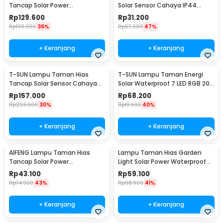
Tancap Solar Power
Solar Sensor Cahaya IP44
Waterproof 10 LED 2835 - TS-
Warm White 4 PCS - L20
Rp
129.600
Rp
31.200
G2202
Rp
199.900
36%
Rp
57.900
47%
+ Keranjang
+ Keranjang
T-SUN Lampu Taman Hias
T-SUN Lampu Taman Energi
Tancap Solar Sensor Cahaya
Solar Waterproof 7 LED RGB 200
IP65 Warm White 3W - TS-
Lumens 1.6W - TS-G0102
Rp
157.000
Rp
68.200
G0902
Rp
223.900
30%
Rp
111.900
40%
+ Keranjang
+ Keranjang
AIFENG Lampu Taman Hias
Lampu Taman Hias Garden
Tancap Solar Power
Light Solar Power Waterproof
Waterproof Cool White -
Cool White - EM375
Rp
43.100
Rp
59.100
EM320
Rp
74.900
43%
Rp
98.900
41%
+ Keranjang
+ Keranjang