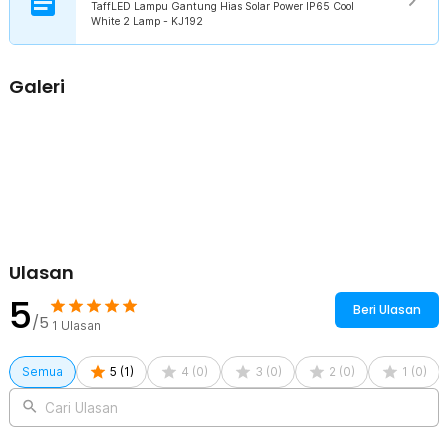
TaffLED Lampu Gantung Hias Solar Power IP65 Cool
White 2 Lamp - KJ192
Galeri
Ulasan
5
Beri Ulasan
/5
1
Ulasan
Semua
5
(
1
)
4
(
0
)
3
(
0
)
2
(
0
)
1
(
0
)
Cari Ulasan