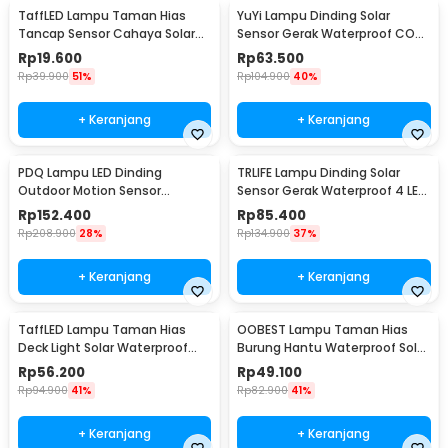
TaffLED Lampu Taman Hias
YuYi Lampu Dinding Solar
Tancap Sensor Cahaya Solar
Sensor Gerak Waterproof COB
Power Waterproof - EM300
100LED Cool White - SMT-F100
Rp
19.600
Rp
63.500
Rp
39.900
51%
Rp
104.900
40%
+ Keranjang
+ Keranjang
PDQ Lampu LED Dinding
TRLIFE Lampu Dinding Solar
Outdoor Motion Sensor
Sensor Gerak Waterproof 4 LED
Waterproof Cool White 15W
Cool White 4W - K7004
Rp
152.400
Rp
85.400
Inner Light - 3120
Rp
208.900
28%
Rp
134.900
37%
+ Keranjang
+ Keranjang
TaffLED Lampu Taman Hias
OOBEST Lampu Taman Hias
Deck Light Solar Waterproof
Burung Hantu Waterproof Solar
Warm White 8 PCS - L20
Panel Warm White - SG15S
Rp
56.200
Rp
49.100
Rp
94.900
41%
Rp
82.900
41%
+ Keranjang
+ Keranjang