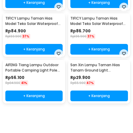
+ Keranjang
+ Keranjang
TIFICY Lampu Taman Hias
TIFICY Lampu Taman Hias
Model Teko Solar Waterproof
Model Teko Solar Waterproof
Warm White Small - ICY91
Warm White Big - ICY951
Rp
84.900
Rp
86.700
Rp
133.900
37%
Rp
136.900
37%
+ Keranjang
+ Keranjang
AIFENG Tiang Lampu Outdoor
San Xin Lampu Taman Hias
Portable Camping Light Pole
Tanam Ground Light
90cm - AF10
Waterproof 10W - SX120
Rp
56.100
Rp
29.900
Rp
94.900
41%
Rp
55.900
47%
+ Keranjang
+ Keranjang
Beli Sekarang