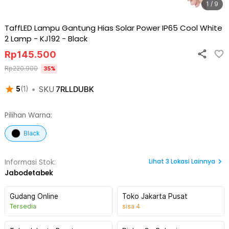
1 / 9
TaffLED Lampu Gantung Hias Solar Power IP65 Cool White
2 Lamp - KJ192
-
Black
Rp
145.500
Rp
220.900
35
%
•
SKU
7RLLDUBK
5
(
1
)
Pilihan Warna:
Black
Lihat
3
Lokasi Lainnya
Informasi Stok:
Jabodetabek
Gudang Online
Toko Jakarta Pusat
Tersedia
sisa
4