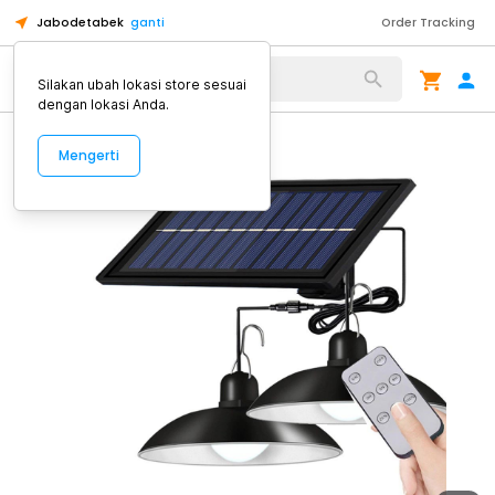
Jabodetabek
ganti
Order Tracking
Alat Kopi
Silakan ubah lokasi store sesuai
dengan lokasi Anda.
Mengerti