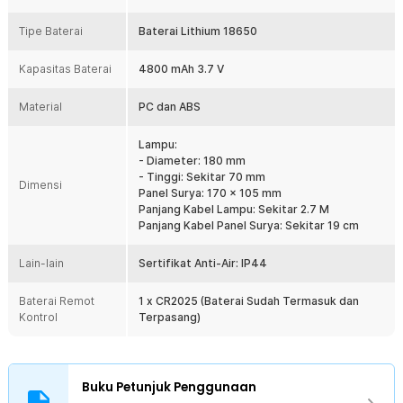
sepanjang malam. Memberikan pencahayaan stabil dan tahan lama
Tipe Baterai
tanpa sering isi ulang.
Baterai Lithium 18650
Kelengkapan Produk
Kapasitas Baterai
4800 mAh 3.7 V
Rincian yang Anda dapatkan untuk pembelian produk ini:
Material
PC dan ABS
2 x TaffLED Lampu Gantung Hias Solar Power IP65 Cool White -
KJ192
Lampu:
1 x Panel Surya
- Diameter: 180 mm
1 x Remot Kontrol
- Tinggi: Sekitar 70 mm
1 x Baterai CR2025
Dimensi
Panel Surya: 170 x 105 mm
2 x Gantungan Lampu
Panjang Kabel Lampu: Sekitar 2.7 M
1 x Bracket
Panjang Kabel Panel Surya: Sekitar 19 cm
1 x Set Baut dan Fischer
1 x Panduan Pengunaan
Lain-lain
Sertifikat Anti-Air: IP44
Baterai Remot
1 x CR2025 (Baterai Sudah Termasuk dan
Kontrol
Terpasang)
Buku Petunjuk Penggunaan