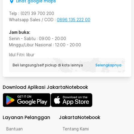
Lihat google maps
Telp
:
(021) 39 700 200
Whatsapp Sales / COD
:
0896 135 222 00
Jam buka:
Senin - Sabtu
:
09:00
-
20:00
Minggu/Libur Nasional
:
12:00
-
20:00
Idul Fitri
: libur
Selengkapnya
Beli langsung/self pickup di kota lainnya
Download Aplikasi JakartaNotebook
Layanan Pelanggan
JakartaNotebook
Bantuan
Tentang Kami