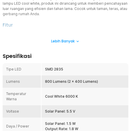
lampu LED cool white, produk ini dirancang untuk memberi pencahayaan
luar ruangan yang efisien dan tahan lama. Cocok untuk taman, teras, atau
gerbang rumah Anda.
Fitur
Dua Lampu
Lebih Banyak
Dalam satu pembelian Anda langsung mendapatkan dua lampu
gantung yang bisa dipasang di dua titik berbeda. Solusi praktis dan
ekonomis untuk menjangkau area lebih luas tanpa beli banyak unit.
Spesifikasi
Tenaga Surya
Lampu ini menyala tanpa listrik rumah karena menggunakan panel
Tipe LED
SMD 2835
surya yang akan mengisi baterai di siang hari. Cocok untuk Anda
yang ingin menghemat tagihan listrik tanpa mengorbankan
Lumens
kenyamanan.
800 Lumens (2 x 400 Lumens)
Tahan Air
Temperatur
Dirancang khusus untuk penggunaan luar ruangan, lampu ini
Cool White 6000 K
Warna
memiliki sertifikasi IP44 yang membuatnya tahan terhadap hujan
dan cipratan air. Tak perlu khawatir saat musim hujan, lampu tetap
Voltase
aman dan menyala dengan baik.
Solar Panel: 5.5 V
Baterai Lithium
Solar Panel: 1.5 W
Ditenagai oleh baterai lithium 18650 berkapasitas besar, yaitu 4800
Daya / Power
Output Rate: 1.8 W
mAh, yang mampu menyimpan energi cukup untuk penggunaan