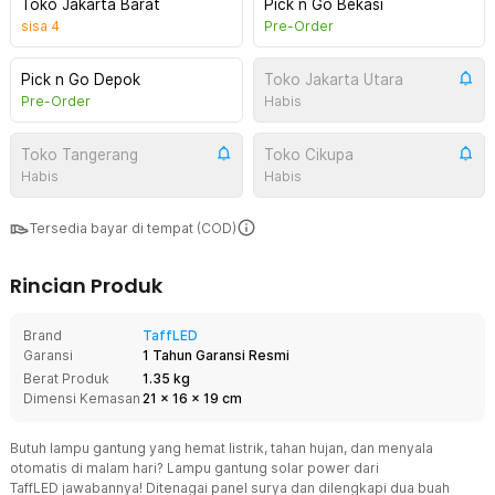
Toko Jakarta Barat
Pick n Go Bekasi
sisa
4
Pre-Order
Pick n Go Depok
Toko Jakarta Utara
Pre-Order
Habis
Toko Tangerang
Toko Cikupa
Habis
Habis
Tersedia bayar di tempat (COD)
Rincian Produk
Brand
TaffLED
Garansi
1 Tahun Garansi Resmi
Berat Produk
1.35 kg
Dimensi Kemasan
21
x
16
x
19
cm
Butuh lampu gantung yang hemat listrik, tahan hujan, dan menyala
otomatis di malam hari? Lampu gantung solar power dari
TaffLED jawabannya! Ditenagai panel surya dan dilengkapi dua buah