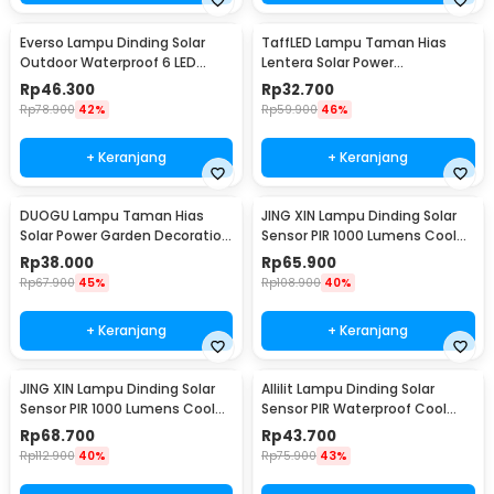
Everso Lampu Dinding Solar
TaffLED Lampu Taman Hias
Outdoor Waterproof 6 LED
Lentera Solar Power
Warm White 2 PCS - L30
Waterproof Warm White -
Rp
46.300
Rp
32.700
EM301
Rp
78.900
42%
Rp
59.900
46%
+ Keranjang
+ Keranjang
DUOGU Lampu Taman Hias
JING XIN Lampu Dinding Solar
Solar Power Garden Decoration
Sensor PIR 1000 Lumens Cool
IP44 Warm White - EM302
White 108 LED - JX-F
Rp
38.000
Rp
65.900
Rp
67.900
45%
Rp
108.900
40%
+ Keranjang
+ Keranjang
JING XIN Lampu Dinding Solar
Allilit Lampu Dinding Solar
Sensor PIR 1000 Lumens Cool
Sensor PIR Waterproof Cool
White 117 LED - JX-F
White 72 COB - 616-1
Rp
68.700
Rp
43.700
Rp
112.900
40%
Rp
75.900
43%