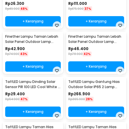
LED Cool White - L20
White 50 LED - LE66
Rp
26.300
Rp
111.000
Rp
49.900
48%
Rp
175.900
37%
+ Keranjang
+ Keranjang
Finether Lampu Taman Lebah
Finether Lampu Taman Lebah
Solar Panel Outdoor Lamp
Solar Panel Outdoor Lamp
Waterproof IP65 30 LED - BE306
Waterproof IP65 50 LED - BE306
Rp
42.900
Rp
46.400
Rp
74.900
43%
Rp
78.900
42%
+ Keranjang
+ Keranjang
TaffLED Lampu Dinding Solar
TaffLED Lampu Gantung Hias
Sensor PIR 100 LED Cool White -
Outdoor Solar IP65 2 Lamp
BK-100
Natural White - 191006ZK
Rp
29.400
Rp
266.900
Rp
54.900
47%
Rp
365.900
28%
+ Keranjang
+ Keranjang
TaffLED Lampu Taman Hias
TaffLED Lampu Taman Hias