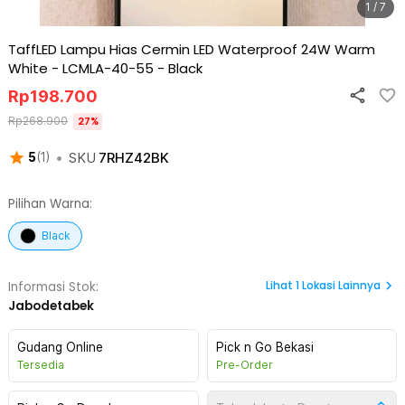
1 / 7
TaffLED Lampu Hias Cermin LED Waterproof 24W Warm
White - LCMLA-40-55
-
Black
Rp
198.700
Rp
268.900
27
%
•
SKU
7RHZ42BK
5
(
1
)
Pilihan Warna:
Black
Lihat
1
Lokasi Lainnya
Informasi Stok:
Jabodetabek
Gudang Online
Pick n Go Bekasi
Tersedia
Pre-Order