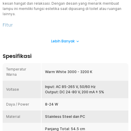
kesan hangat dan relaksasi. Dengan desain yang menarik membuat
lampu ini memiliki fungsi estetika saat dipasang di toilet atau ruangan
lainnya.
Fitur
Memberikan Penerangan Saat Sedang Becermin
Lebih Banyak
Lampu ini memang didesain untuk ditempatkan di atas cermin untuk
memberikan penerangan agar lebih jelas saat sedang cuci muka
atau membersihkan wajah dari make up. Selain itu, lampu ini dapat
Spesifikasi
diaplikasikan untuk menerangi hiasan di rumah seperti lukisan.
Desain Menarik dan Tahan Air
Temperatur
Desainnya menarik dan elegan karena memiliki bentuk yang
Warm White 3000 - 3200 K
Warna
berbeda dari lampu pada umumnya. Ditambah bagian lampu dapat
diatur 160° untuk penyesuaian pemakaian. Anda tidak perlu
khawatir tentang masalah keamanan, karena lampu LED ini telah
Input: AC 85-265 V, 50/60 Hz
Voltase
dilengkapi dengan fitur anti air.
Output: DC 24-80 V, 200 mA ± 5%
Bagian Bodi Terbuat dari Material Berkualitas
Daya / Power
8-24 W
Supaya dapat digunakan dalam jangka waktu yang sangat lama,
maka bagian bodi lampu dibuat menggunakan material stainless
Material
steel dengan kualitas terbaik di kelasnya. Dijamin sangat kuat serta
Stainless Steel dan PC
awet untuk penggunaan dalam jangka waktu yang lama.
Panjang Total: 54.5 cm