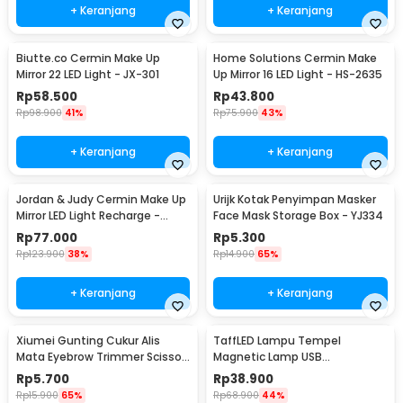
+ Keranjang
+ Keranjang
Biutte.co Cermin Make Up
Home Solutions Cermin Make
Mirror 22 LED Light - JX-301
Up Mirror 16 LED Light - HS-2635
Rp
58.500
Rp
43.800
Rp
98.900
41%
Rp
75.900
43%
+ Keranjang
+ Keranjang
Jordan & Judy Cermin Make Up
Urijk Kotak Penyimpan Masker
Mirror LED Light Recharge -
Face Mask Storage Box - YJ334
NV026
Rp
77.000
Rp
5.300
Rp
123.900
38%
Rp
14.900
65%
+ Keranjang
+ Keranjang
Xiumei Gunting Cukur Alis
TaffLED Lampu Tempel
Mata Eyebrow Trimmer Scissor
Magnetic Lamp USB
Comb - XIU1
Rechargeable 3in1 1200mAh 5V
Rp
5.700
Rp
38.900
3W - SK-CT30C
Rp
15.900
65%
Rp
68.900
44%