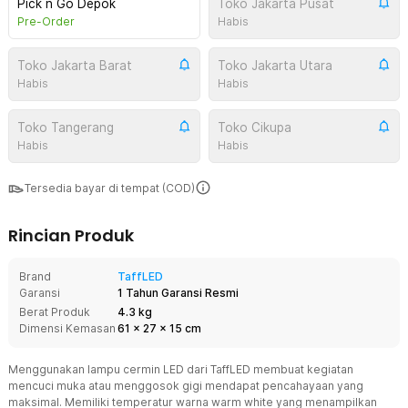
Pick n Go Depok
Toko Jakarta Pusat
Pre-Order
Habis
Toko Jakarta Barat
Toko Jakarta Utara
Habis
Habis
Toko Tangerang
Toko Cikupa
Habis
Habis
Tersedia bayar di tempat (COD)
Rincian Produk
Brand
TaffLED
Garansi
1 Tahun Garansi Resmi
Berat Produk
4.3 kg
Dimensi Kemasan
61
x
27
x
15
cm
Menggunakan lampu cermin LED dari TaffLED membuat kegiatan
mencuci muka atau menggosok gigi mendapat pencahayaan yang
maksimal. Memiliki temperatur warna warm white yang menampilkan