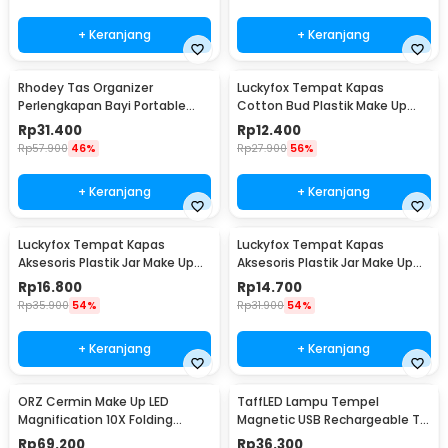
+ Keranjang
+ Keranjang
Rhodey Tas Organizer
Luckyfox Tempat Kapas
Perlengkapan Bayi Portable
Cotton Bud Plastik Make Up
Baby Diaper Caddy Bag -
Organizer - LF92
Rp
31.400
Rp
12.400
SS320
Rp
57.900
46%
Rp
27.900
56%
+ Keranjang
+ Keranjang
Luckyfox Tempat Kapas
Luckyfox Tempat Kapas
Aksesoris Plastik Jar Make Up
Aksesoris Plastik Jar Make Up
Organizer 18x6.5cm - LF3U
Organizer 9.2x7cm - LF3U
Rp
16.800
Rp
14.700
Rp
35.900
54%
Rp
31.900
54%
+ Keranjang
+ Keranjang
ORZ Cermin Make Up LED
TaffLED Lampu Tempel
Magnification 10X Folding
Magnetic USB Rechargeable Tri
Suction Cup - CY021
Color 1200mAh 3W - Q3W
Rp
69.200
Rp
36.300