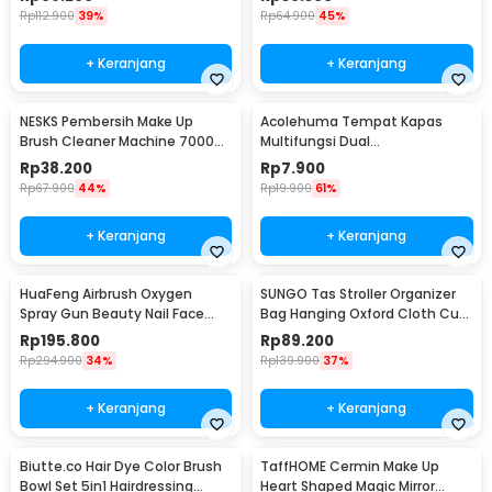
Rp
112.900
39%
Rp
64.900
45%
+ Keranjang
+ Keranjang
NESKS Pembersih Make Up
Acolehuma Tempat Kapas
Brush Cleaner Machine 7000
Multifungsi Dual
RPM 5V 8W - HZ-001
Compartment Make Up
Rp
38.200
Rp
7.900
Storage - AH097
Rp
67.900
44%
Rp
19.900
61%
+ Keranjang
+ Keranjang
HuaFeng Airbrush Oxygen
SUNGO Tas Stroller Organizer
Spray Gun Beauty Nail Face
Bag Hanging Oxford Cloth Cup
Makeup 160kPa - SK-811
Holder - S33
Rp
195.800
Rp
89.200
Rp
294.900
34%
Rp
139.900
37%
+ Keranjang
+ Keranjang
Biutte.co Hair Dye Color Brush
TaffHOME Cermin Make Up
Bowl Set 5in1 Hairdressing
Heart Shaped Magic Mirror