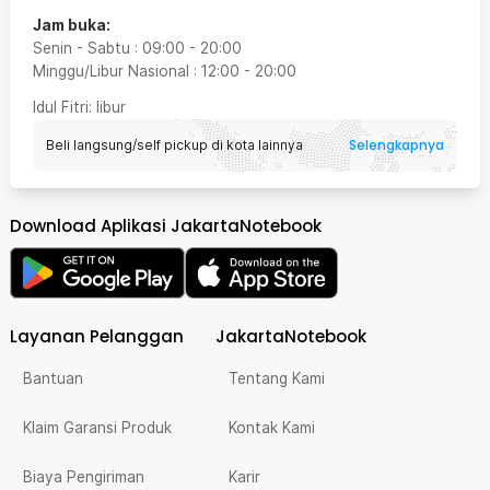
Jam buka:
Senin - Sabtu
:
09:00
-
20:00
Minggu/Libur Nasional
:
12:00
-
20:00
Idul Fitri
: libur
Selengkapnya
Beli langsung/self pickup di kota lainnya
Download Aplikasi JakartaNotebook
Layanan Pelanggan
JakartaNotebook
Bantuan
Tentang Kami
Klaim Garansi Produk
Kontak Kami
Biaya Pengiriman
Karir