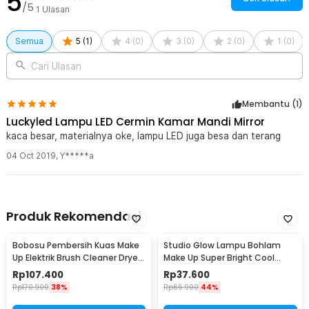
5
/5
1
Ulasan
Semua
5
(
1
)
4
(
0
)
3
(
0
)
2
(
0
)
1
(
0
)
Cari Ulasan
Membantu (
1
)
Luckyled Lampu LED Cermin Kamar Mandi Mirror
kaca besar, materialnya oke, lampu LED juga besa dan terang
04 Oct 2019
,
Y*****a
Produk Rekomendasi
Bobosu Pembersih Kuas Make
Studio Glow Lampu Bohlam
Up Elektrik Brush Cleaner Dryer
Make Up Super Bright Cool
Tool - HZJ01
White 5000K - NJ07004
Rp
107.400
Rp
37.600
Rp
170.900
38%
Rp
66.900
44%