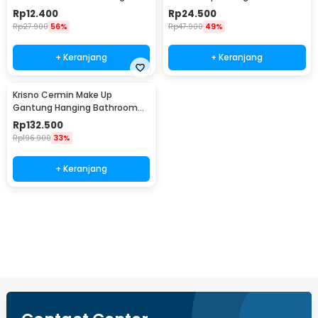
Accessory - ME51
Table LED - L-223
Rp
12.400
Rp
24.500
Rp
27.900
56%
Rp
47.900
49%
+ Keranjang
+ Keranjang
Krisno Cermin Make Up
Gantung Hanging Bathroom
Mirror 3 Fold - INU135
Rp
132.500
Rp
196.900
33%
+ Keranjang
Beli Sekarang