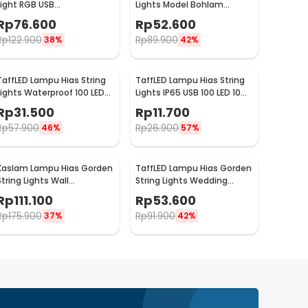
Light RGB USB
Lights Model Bohlam
Rechargeable 1500mAh 5V
Waterproof 20 LED 5M -
Rp
76.600
Rp
52.600
3W - F8-1
PD039
Rp
122.900
Rp
89.900
38%
42%
TaffLED Lampu Hias String
TaffLED Lampu Hias String
Lights Waterproof 100 LED
Lights IP65 USB 100 LED 10M
with Solar Panel - M071
Warm White - TDC-01
Rp
31.500
Rp
11.700
Rp
57.900
Rp
26.900
46%
57%
Kaslam Lampu Hias Gorden
TaffLED Lampu Hias Gorden
String Lights Wall
String Lights Wedding
Decoration 18W 3x3M 320
Decoration 3x3M - 300L
Rp
111.100
Rp
53.600
LED - S-32
Rp
175.900
Rp
91.900
37%
42%