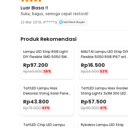
Luar Biasa !!
Suka, bagus, semoga cepat restock!
22 Mar 2019
,
A*****a
Verified Buyer
Produk Rekomendasi
Lampu LED Strip RGB Light
MALITAI Lampu LED Strip DI
DIY Flexible SMD 5050 5M
Flexible 5050 RGB IP67 wit
with Remote
USB Controller 1M -
Rp
97.200
Rp
16.500
SMD2835
Rp
149.900
Rp
34.900
36%
53%
TaffLED Lampu Hias
TaffLED Lampu Hias Gorde
Dekorasi String Solar Panel
String Lights 3x3M 300 LED
30 LED 8 Mode 6.5M - 896
Cool White 18W - 300L
Rp
43.800
Rp
57.500
Rp
75.900
Rp
96.900
43%
41%
TaffLED Chip LED Lampu
Rybakov Lampu LED Strip