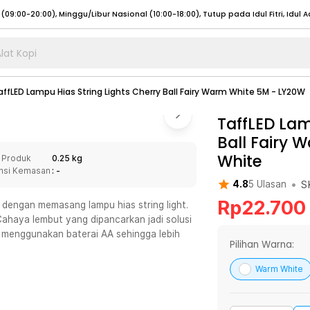
lat Kopi
umat (07:00 - 20:00), Sabtu - Minggu (08:00 - 20:00), Tutup pada Idul Fitri
Sele
affLED Lampu Hias String Lights Cherry Ball Fairy Warm White 5M - LY20W
:00 - 20:00), Sabtu - Minggu/ Libur Nasional (08:00 - 17:00)
Selengkapnya
:00 - 20:00), Sabtu - Minggu/ Libur Nasional (08:00 - 17:00)
TaffLED Lam
Selengkapnya
Ball Fairy 
 (09:00-20:00), Minggu/Libur Nasional (12:00-20:00), Tutup pada Idul Fitri
Sele
White
 Produk
0.25 kg
 (09:00-20:00), Minggu/Libur Nasional (12:00-20:00), Tutup pada Idul Fitri
Sele
nsi Kemasan
: -
•
S
4.8
5
Ulasan
Rp
22.700
dengan memasang lampu hias string light.
ahaya lembut yang dipancarkan jadi solusi
i menggunakan baterai AA sehingga lebih
umat (07:00 - 20:00), Sabtu - Minggu (08:00 - 20:00), Tutup pada Idul Fitri
Sele
Pilihan Warna:
:00 - 20:00), Sabtu - Minggu/ Libur Nasional (08:00 - 17:00)
Selengkapnya
Warm White
:00 - 20:00), Sabtu - Minggu/ Libur Nasional (08:00 - 17:00)
Selengkapnya