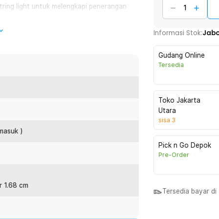
tring light untuk melengkapi penerangan
Informasi Stok:
Jab
akin praktis tanpa mengkhawatirkan
Gudang Online
Tersedia
asikan dengan pohon natal, tanaman,
Toko Jakarta
Utara
sisa
3
:
rmasuk )
airy Warm White 5M - LY20W
Pick n Go Depok
Pre-Order
r 1.68 cm
Tersedia bayar d