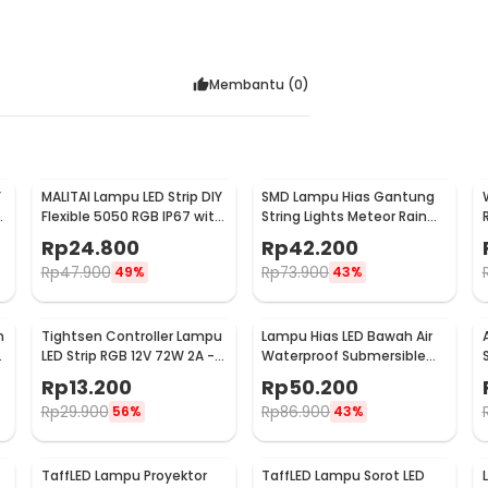
Membantu (
0
)
Y
MALITAI Lampu LED Strip DIY
SMD Lampu Hias Gantung
h
Flexible 5050 RGB IP67 with
String Lights Meteor Rain
USB Controller 2M -
Cool White 30cm 8 PCS
Rp
24.800
Rp
42.200
SMD2835
Rp
47.900
Rp
73.900
49%
43%
n
Tightsen Controller Lampu
Lampu Hias LED Bawah Air
LED Strip RGB 12V 72W 2A -
Waterproof Submersible
T258
RGB 2 PCS with Remote -
Rp
13.200
Rp
50.200
13017
Rp
29.900
Rp
86.900
56%
43%
TaffLED Lampu Proyektor
TaffLED Lampu Sorot LED