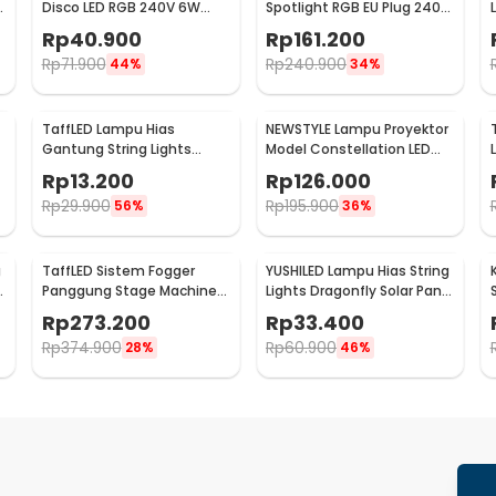
Disco LED RGB 240V 6W
Spotlight RGB EU Plug 240V
with Remote Control - CY-
10W - L18RG
Rp
40.900
Rp
161.200
LV-RG
Rp
71.900
Rp
240.900
44%
34%
TaffLED Lampu Hias
NEWSTYLE Lampu Proyektor
Gantung String Lights
Model Constellation LED
Model Bohlam Mini
Night Light 3W 5V - NL-USB
Rp
13.200
Rp
126.000
Waterproof 3M - ZYD0931
Rp
29.900
Rp
195.900
56%
36%
g
TaffLED Sistem Fogger
YUSHILED Lampu Hias String
Panggung Stage Machine
Lights Dragonfly Solar Panel
Ejector with RGB LED - KY-
IP65 8 Modes 20 LED - M088
Rp
273.200
Rp
33.400
LED500
Rp
374.900
Rp
60.900
28%
46%