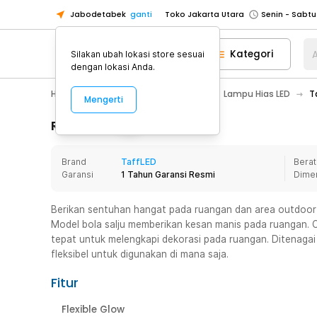
Jabodetabek
ganti
Toko Jakarta Utara
Toko Tangerang
Kategori
A
Silakan ubah lokasi store sesuai
Toko Cikupa
dengan lokasi Anda.
Pick n Go Jakarta Barat
Senin - J
Home Appliance
Lampu Rumah
Lampu Hias LED
T
Mengerti
Pick n Go Bekasi
Senin - Jumat (08
Pick n Go Depok
Senin - Jumat (08
Rincian Produk
Toko Jakarta Pusat
Senin - Sabtu
Brand
TaffLED
Berat
Toko Jakarta Barat
Senin - Sabtu
Garansi
1 Tahun Garansi Resmi
Dime
Toko Jakarta Utara
Toko Tangerang
Berikan sentuhan hangat pada ruangan dan area outdoor 
Model bola salju memberikan kesan manis pada ruangan. C
Toko Cikupa
tepat untuk melengkapi dekorasi pada ruangan. Ditenaga
Pick n Go Jakarta Barat
Senin - J
fleksibel untuk digunakan di mana saja.
Pick n Go Bekasi
Senin - Jumat (08
Fitur
Pick n Go Depok
Senin - Jumat (08
Flexible Glow