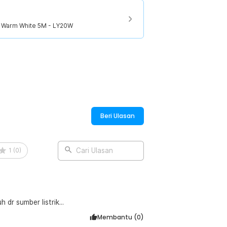
ry Warm White 5M - LY20W
Beri Ulasan
1
(
0
)
Cari Ulasan
 dr sumber listrik...
Membantu (
0
)