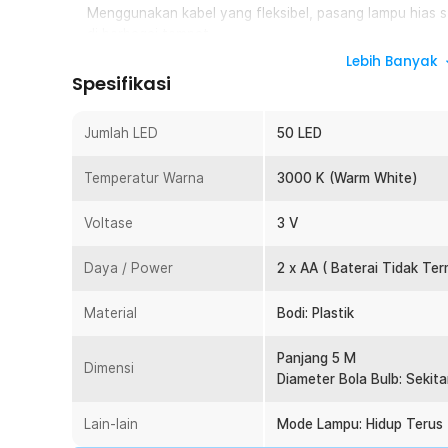
Menggunakan kabel yang fleksibel, pasang lampu hias s
di berbagai tempat.
Lebih Banyak
Daya Praktis
Spesifikasi
Penggunaan daya baterai membuat pemasangannya sem
posisi catu daya.
Jumlah LED
50 LED
Mudah Digunakan
Pemasangan string light sangat mudah dan dapat dikre
Temperatur Warna
3000 K (Warm White)
patung, dan lainnya.
Voltase
3 V
Kelengkapan Produk
Rincian yang Anda dapatkan untuk pembelian produk ini
Daya / Power
2 x AA ( Baterai Tidak Te
1 x TaffLED Lampu Hias String Lights Cherry Ball F
Material
Bodi: Plastik
Panjang 5 M
Dimensi
Diameter Bola Bulb: Sekita
Lain-lain
Mode Lampu: Hidup Terus