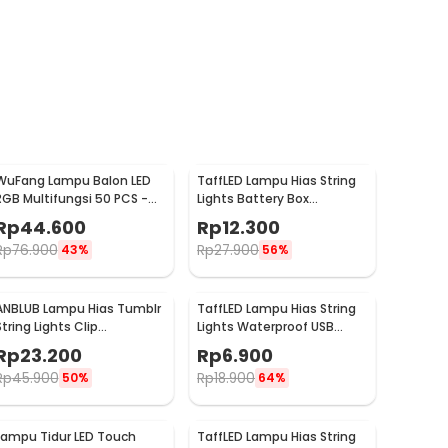
WuFang Lampu Balon LED
TaffLED Lampu Hias String
RGB Multifungsi 50 PCS -
Lights Battery Box
XX50
Waterproof 50 LED 5M - G5
Rp
44.600
Rp
12.300
Rp
76.900
Rp
27.900
43%
56%
ANBLUB Lampu Hias Tumblr
TaffLED Lampu Hias String
String Lights Clip
Lights Waterproof USB
Waterproof 20 LED 2M -
Power 50 LED 5M - SZ
Rp
23.200
Rp
6.900
0606
Rp
45.900
Rp
18.900
50%
64%
Lampu Tidur LED Touch
TaffLED Lampu Hias String