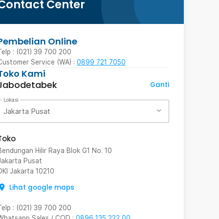
Contact Center
Pembelian Online
Telp : (021) 39 700 200
Customer Service (WA) :
0899 721 7050
Toko Kami
Jabodetabek
Ganti
Lokasi
Jakarta Pusat
Toko
Bendungan Hilir Raya Blok G1 No. 10
Jakarta Pusat
DKI Jakarta
10210
Lihat google maps
Telp
:
(021) 39 700 200
Whatsapp Sales / COD
:
0896 135 222 00