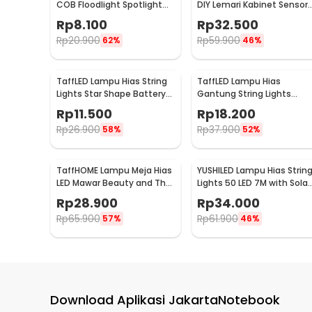
COB Floodlight Spotlight
DIY Lemari Kabinet Sensor
220V Cool White 6000K
Gerak 4.5W 1M - 2835
Rp
8.100
Rp
32.500
50W - COB4060-AC220-
Rp
20.900
Rp
59.900
62%
46%
50
TaffLED Lampu Hias String
TaffLED Lampu Hias
Lights Star Shape Battery
Gantung String Lights
Power 20 LED 3M - 2G11
Model Bohlam Mini
Rp
11.500
Rp
18.200
Waterproof 6M - ZYD0931
Rp
26.900
Rp
37.900
58%
52%
TaffHOME Lampu Meja Hias
YUSHILED Lampu Hias Strin
LED Mawar Beauty and The
Lights 50 LED 7M with Solar
Beast Warm White - AC01
Panel - M072
Rp
28.900
Rp
34.000
Rp
65.900
Rp
61.900
57%
46%
Download Aplikasi JakartaNotebook