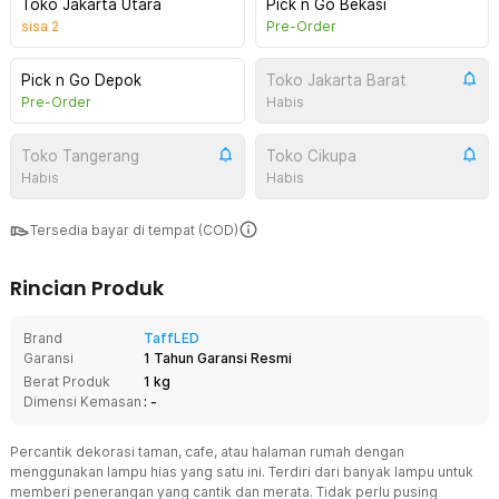
Toko Jakarta Utara
Pick n Go Bekasi
sisa
2
Pre-Order
Pick n Go Depok
Toko Jakarta Barat
Pre-Order
Habis
Toko Tangerang
Toko Cikupa
Habis
Habis
Tersedia bayar di tempat (COD)
Rincian Produk
Brand
TaffLED
Garansi
1 Tahun Garansi Resmi
Berat Produk
1 kg
Dimensi Kemasan
: -
Percantik dekorasi taman, cafe, atau halaman rumah dengan
menggunakan lampu hias yang satu ini. Terdiri dari banyak lampu untuk
memberi penerangan yang cantik dan merata. Tidak perlu pusing