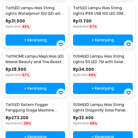
TaffLED Lampu Hias String
TaffLED Lampu Hias String
Lights Waterproof 100 LED with
Lights IP65 USB 100 LED 10M
Solar Panel - M071
Warm White - TDC-01
Rp
31.500
Rp
11.700
Rp
57.900
46%
Rp
26.900
57%
+ Keranjang
+ Keranjang
TaffHOME Lampu Meja Hias LED
YUSHILED Lampu Hias String
Mawar Beauty and The Beast
Lights 50 LED 7M with Solar
Warm White - AC01
Panel - M072
Rp
28.900
Rp
34.000
Rp
65.900
57%
Rp
61.900
46%
+ Keranjang
+ Keranjang
TaffLED Sistem Fogger
YUSHILED Lampu Hias String
Panggung Stage Machine
Lights Dragonfly Solar Panel
Ejector with RGB LED - KY-
IP65 8 Modes 20 LED - M088
Rp
273.200
Rp
33.400
LED500
Rp
374.900
28%
Rp
60.900
46%
+ Keranjang
+ Keranjang