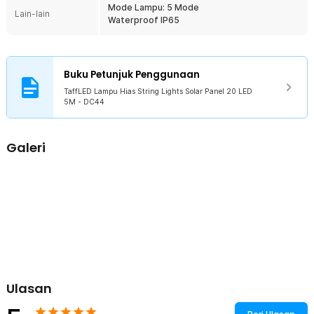
1 x Solar Panel
Mode Lampu: 5 Mode
Lain-lain
Waterproof IP65
Buku Petunjuk Penggunaan
TaffLED Lampu Hias String Lights Solar Panel 20 LED
5M - DC44
Galeri
Ulasan