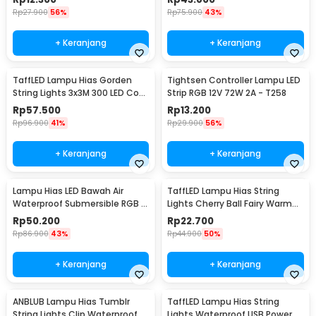
Rp
27.900
56%
Rp
75.900
43%
+ Keranjang
+ Keranjang
TaffLED Lampu Hias Gorden
Tightsen Controller Lampu LED
String Lights 3x3M 300 LED Cool
Strip RGB 12V 72W 2A - T258
White 18W - 300L
Rp
57.500
Rp
13.200
Rp
96.900
41%
Rp
29.900
56%
+ Keranjang
+ Keranjang
Lampu Hias LED Bawah Air
TaffLED Lampu Hias String
Waterproof Submersible RGB 2
Lights Cherry Ball Fairy Warm
PCS with Remote - 13017
White 5M - LY20W
Rp
50.200
Rp
22.700
Rp
86.900
43%
Rp
44.900
50%
+ Keranjang
+ Keranjang
ANBLUB Lampu Hias Tumblr
TaffLED Lampu Hias String
String Lights Clip Waterproof
Lights Waterproof USB Power