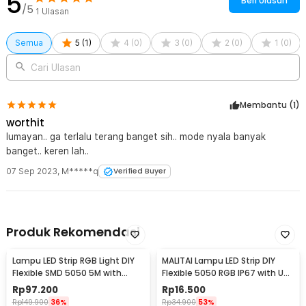
5
Beri Ulasan
/5
1
Ulasan
Semua
5
(
1
)
4
(
0
)
3
(
0
)
2
(
0
)
1
(
0
)
Cari Ulasan
Membantu (
1
)
worthit
lumayan.. ga terlalu terang banget sih.. mode nyala banyak
banget.. keren lah..
07 Sep 2023
,
M*****q
Verified Buyer
Produk Rekomendasi
Lampu LED Strip RGB Light DIY
MALITAI Lampu LED Strip DIY
Flexible SMD 5050 5M with
Flexible 5050 RGB IP67 with USB
Remote
Controller 1M - SMD2835
Rp
97.200
Rp
16.500
Rp
149.900
36%
Rp
34.900
53%