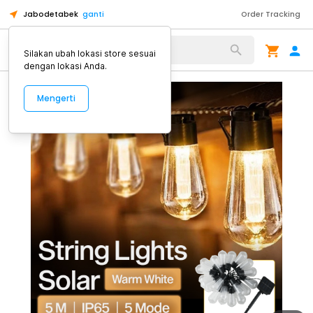
Jabodetabek
ganti
Order Tracking
Alat Kopi
Silakan ubah lokasi store sesuai
dengan lokasi Anda.
Mengerti