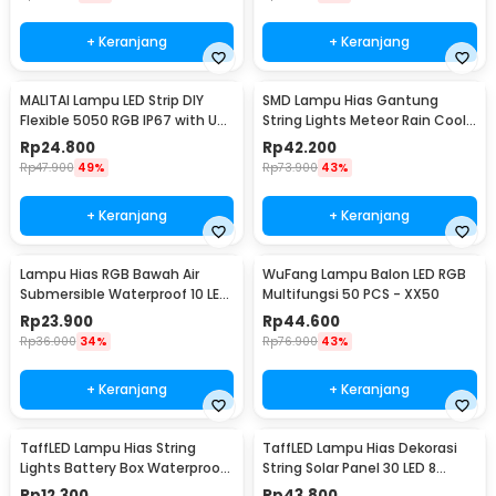
+ Keranjang
+ Keranjang
MALITAI Lampu LED Strip DIY
SMD Lampu Hias Gantung
Flexible 5050 RGB IP67 with USB
String Lights Meteor Rain Cool
Controller 2M - SMD2835
White 30cm 8 PCS
Rp
24.800
Rp
42.200
Rp
47.900
49%
Rp
73.900
43%
+ Keranjang
+ Keranjang
Lampu Hias RGB Bawah Air
WuFang Lampu Balon LED RGB
Submersible Waterproof 10 LED
Multifungsi 50 PCS - XX50
with Remote - 13017
Rp
23.900
Rp
44.600
Rp
36.000
34%
Rp
76.900
43%
+ Keranjang
+ Keranjang
TaffLED Lampu Hias String
TaffLED Lampu Hias Dekorasi
Lights Battery Box Waterproof
String Solar Panel 30 LED 8
50 LED 5M - G5
Mode 6.5M - 896
Rp
12.300
Rp
43.800