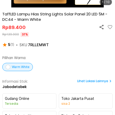
1 / 10
TaffLED Lampu Hias String Lights Solar Panel 20 LED 5M -
DC44
-
Warm White
Rp
89.400
Rp
139.900
37
%
•
SKU
7RLLEMWT
5
(
1
)
Pilihan Warna:
Warm White
Lihat
Lokasi Lainnya
Informasi Stok:
Jabodetabek
Gudang Online
Toko Jakarta Pusat
Tersedia
sisa
2