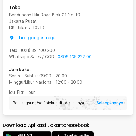
Toko
Bendungan Hilir Raya Blok G1 No. 10
Jakarta Pusat
DKI Jakarta
10210
Lihat google maps
Telp
:
(021) 39 700 200
Whatsapp Sales / COD
:
0896 135 222 00
Jam buka:
Senin - Sabtu
:
09:00
-
20:00
Minggu/Libur Nasional
:
12:00
-
20:00
Idul Fitri
: libur
Selengkapnya
Beli langsung/self pickup di kota lainnya
Download Aplikasi JakartaNotebook