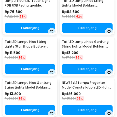
Lampu Tidur LED Touch Light
TaffLED Lampu Hias String
RGB USB Rechargeable
Lights Model Bohlam
1500mAh 5V 3W - F8-1
Waterproof 20 LED 5M - PD039
Rp
76.600
Rp
52.600
Rp
122.900
38%
Rp
89.900
42%
+ Keranjang
+ Keranjang
TaffLED Lampu Hias String
TaffLED Lampu Hias Gantung
Lights Star Shape Battery
String Lights Model Bohlam
Power 20 LED 3M - 2G11
Mini Waterproof 6M - ZYD0931
Rp
11.500
Rp
18.200
Rp
26.900
58%
Rp
37.900
52%
+ Keranjang
+ Keranjang
TaffLED Lampu Hias Gantung
NEWSTYLE Lampu Proyektor
String Lights Model Bohlam
Model Constellation LED Night
Mini Waterproof 3M - ZYD0931
Light 3W 5V - NL-USB
Rp
13.200
Rp
126.000
Rp
29.900
56%
Rp
195.900
36%
+ Keranjang
+ Keranjang