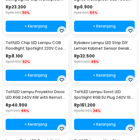
20 LED 2M - 0606
50 LED 5M - SZ
Rp
23.200
Rp
6.900
Rp
45.900
50%
Rp
18.900
64%
+ Keranjang
+ Keranjang
TaffLED Chip LED Lampu COB
Rybakov Lampu LED Strip DIY
Floodlight Spotlight 220V Cool
Lemari Kabinet Sensor Gerak
White 6000K 50W - COB4060-
4.5W 1M - 2835
Rp
8.100
Rp
32.500
AC220-50
Rp
20.900
62%
Rp
59.900
46%
+ Keranjang
+ Keranjang
TaffLED Lampu Proyektor Disco
TaffLED Lampu Sorot LED
LED RGB 240V 6W with Remote
Spotlight RGB EU Plug 240V 10W
Control - CY-LV-RG
- L18RG
Rp
40.900
Rp
161.200
Rp
71.900
44%
Rp
240.900
34%
+ Keranjang
+ Keranjang