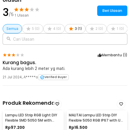
Kelengkapan Produk
3
Beri Ulasan
/5
Rincian yang Anda dapatkan untuk pembelian produk ini:
1
Ulasan
1 x TaffLED Lampu Hias String Lights Solar Power Waterproof 100
LED 12M - LISM-10
Semua
5
(
0
)
4
(
0
)
3
(
1
)
2
(
0
)
1
(
0
)
1 x Set Tiang Pasak
Cari Ulasan
Membantu (
1
)
Kurang bagus.
Ada kurang lebih 2 meter yg mati.
21 Jul 2024
,
A*****o
Verified Buyer
Produk Rekomendasi
Lampu LED Strip RGB Light DIY
MALITAI Lampu LED Strip DIY
Flexible SMD 5050 5M with
Flexible 5050 RGB IP67 with USB
Remote
Controller 1M - SMD2835
Rp
97.200
Rp
16.500