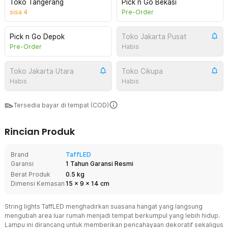
Toko Tangerang
Pick n Go Bekasi
sisa
4
Pre-Order
Pick n Go Depok
Toko Jakarta Pusat
Pre-Order
Habis
Toko Jakarta Utara
Toko Cikupa
Habis
Habis
Tersedia bayar di tempat (COD)
Rincian Produk
Brand
TaffLED
Garansi
1 Tahun Garansi Resmi
Berat Produk
0.5 kg
Dimensi Kemasan
15
x
9
x
14
cm
String lights TaffLED menghadirkan suasana hangat yang langsung
mengubah area luar rumah menjadi tempat berkumpul yang lebih hidup.
Lampu ini dirancang untuk memberikan pencahayaan dekoratif sekaligus