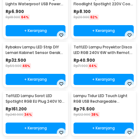
Lights Waterproof USB Power
Floodlight Spotlight 220V Cool
50 LED 5M - SZ
White 6000K 50W - COB4060-
Rp
6.900
Rp
8.100
AC220-50
Rp
18.900
64%
Rp
20.900
62%
+ Keranjang
+ Keranjang
Rybakov Lampu LED Strip DIY
TaffLED Lampu Proyektor Disco
Lemari Kabinet Sensor Gerak
LED RGB 240V 6W with Remote
4.5W 1M - 2835
Control - CY-LV-RG
Rp
32.500
Rp
40.900
Rp
59.900
46%
Rp
71.900
44%
+ Keranjang
+ Keranjang
TaffLED Lampu Sorot LED
Lampu Tidur LED Touch Light
Spotlight RGB EU Plug 240V 10W
RGB USB Rechargeable
- L18RG
1500mAh 5V 3W - F8-1
Rp
161.200
Rp
76.600
Rp
240.900
34%
Rp
122.900
38%
+ Keranjang
+ Keranjang