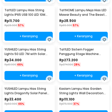
TaffLED Lampu Hias String
TaffHOME Lampu Meja Hias LED
Lights IP65 USB 100 LED 10M
Mawar Beauty and The Beast
Warm White - TDC-01
Warm White - AC01
Rp
11.700
Rp
28.900
Rp
26.900
57%
Rp
65.900
57%
+ Keranjang
+ Keranjang
YUSHILED Lampu Hias String
TaffLED Sistem Fogger
Lights 50 LED 7M with Solar
Panggung Stage Machine
Panel - M072
Ejector with RGB LED - KY-
Rp
34.000
Rp
273.200
LED500
Rp
61.900
46%
Rp
374.900
28%
+ Keranjang
+ Keranjang
YUSHILED Lampu Hias String
Kaslam Lampu Hias Gorden
Lights Dragonfly Solar Panel
String Lights Wall Decoration
IP65 8 Modes 20 LED - M088
18W 3x3M 320 LED - S-32
Rp
33.400
Rp
111.100
Rp
60.900
46%
Rp
175.900
37%