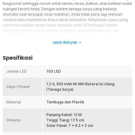
fungsional sehingga cocok untuk taman, teras, balkon, atau bahkan sudut
ruangan favorit Anda. Dengan sistem tenaga surya yang bekerja
otomatis saat terpapar sinar matahari, Anda tidak perlu lagi mencari
colokan atau memikirkan biaya listrik tambahan. Ketahanan cuaca yang
solid memastikan lampu tetap menyala stabil di berbagai kondisi
sehingga setiap momen kebersamaan terasa lebih berkesan dan
nyaman.
Lebih Banyak
Fitur
Spesifikasi
Praktis dan Hemat Listrik
Panel surya bawaan mampu mengubah sinar matahari menjadi
energi yang digunakan untuk menyalakan lampu secara otomatis
Jumlah LED
100 LED
saat malam tiba. Anda tidak perlu memasang kabel panjang atau
mengatur instalasi listrik yang merepotkan karena lampu bekerja
1.2 V, 300 mAh NI-MH Baterai Isi Ulang
mandiri dengan efisien. Hemat energi dan hemat biaya, solusi ini
Daya / Power
(Tenaga Surya)
ideal bagi Anda yang ingin dekorasi cantik tanpa tambahan beban
tagihan bulanan.
Material
Tembaga dan Plastik
Flexible Glow
Kabel fleksibel yang digunakan memudahkan Anda membentuk dan
Panjang Kabel: 12 M
memasang string lights di berbagai lokasi sesuai kebutuhan
Dimensi
Tinggi Tiang: 17.5 cm
dekorasi. Baik untuk kamar, taman, teras, atau balkon, pencahayaan
Solar Panel: 7 x 6.2 x 2 cm
yang dihasilkan mampu menciptakan atmosfer yang lebih cerah dan
hangat. Fleksibilitas ini memberi Anda kebebasan penuh untuk