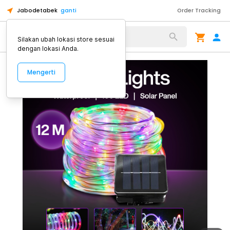
Jabodetabek
ganti
Order Tracking
Alat Kopi
Silakan ubah lokasi store sesuai
dengan lokasi Anda.
Mengerti