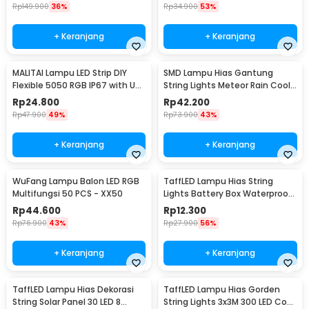
Rp
149.900
36%
Rp
34.900
53%
+ Keranjang
+ Keranjang
MALITAI Lampu LED Strip DIY
SMD Lampu Hias Gantung
Flexible 5050 RGB IP67 with USB
String Lights Meteor Rain Cool
Controller 2M - SMD2835
White 30cm 8 PCS
Rp
24.800
Rp
42.200
Rp
47.900
49%
Rp
73.900
43%
+ Keranjang
+ Keranjang
WuFang Lampu Balon LED RGB
TaffLED Lampu Hias String
Multifungsi 50 PCS - XX50
Lights Battery Box Waterproof
50 LED 5M - G5
Rp
44.600
Rp
12.300
Rp
76.900
43%
Rp
27.900
56%
+ Keranjang
+ Keranjang
TaffLED Lampu Hias Dekorasi
TaffLED Lampu Hias Gorden
String Solar Panel 30 LED 8
String Lights 3x3M 300 LED Cool