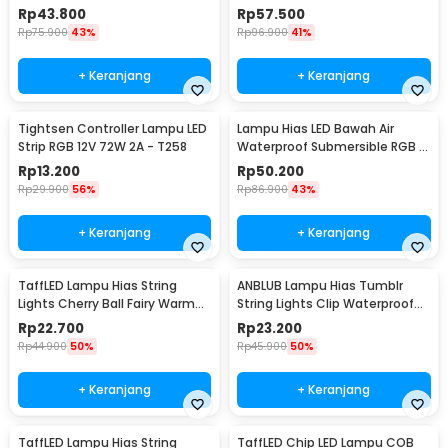
Mode 6.5M - 896
White 18W - 300L
Rp
43.800
Rp
57.500
Rp
75.900
43%
Rp
96.900
41%
+ Keranjang
+ Keranjang
Tightsen Controller Lampu LED
Lampu Hias LED Bawah Air
Strip RGB 12V 72W 2A - T258
Waterproof Submersible RGB 2
PCS with Remote - 13017
Rp
13.200
Rp
50.200
Rp
29.900
56%
Rp
86.900
43%
+ Keranjang
+ Keranjang
TaffLED Lampu Hias String
ANBLUB Lampu Hias Tumblr
Lights Cherry Ball Fairy Warm
String Lights Clip Waterproof
White 5M - LY20W
20 LED 2M - 0606
Rp
22.700
Rp
23.200
Rp
44.900
50%
Rp
45.900
50%
+ Keranjang
+ Keranjang
TaffLED Lampu Hias String
TaffLED Chip LED Lampu COB