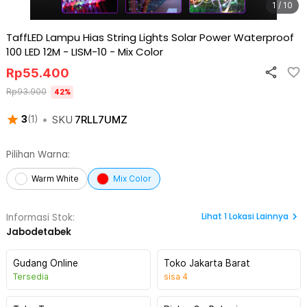
1 / 10
TaffLED Lampu Hias String Lights Solar Power Waterproof
100 LED 12M - LISM-10
-
Mix Color
Rp
55.400
Rp
93.900
42
%
•
SKU
7RLL7UMZ
3
(
1
)
Pilihan Warna:
Warm White
Mix Color
Lihat
1
Lokasi Lainnya
Informasi Stok:
Jabodetabek
Gudang Online
Toko Jakarta Barat
Tersedia
sisa
4