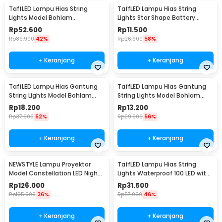
TaffLED Lampu Hias String
TaffLED Lampu Hias String
Lights Model Bohlam
Lights Star Shape Battery
Waterproof 20 LED 5M - PD039
Power 20 LED 3M - 2G11
Rp
52.600
Rp
11.500
Rp
89.900
42%
Rp
26.900
58%
+ Keranjang
+ Keranjang
TaffLED Lampu Hias Gantung
TaffLED Lampu Hias Gantung
String Lights Model Bohlam
String Lights Model Bohlam
Mini Waterproof 6M - ZYD0931
Mini Waterproof 3M - ZYD0931
Rp
18.200
Rp
13.200
Rp
37.900
52%
Rp
29.900
56%
+ Keranjang
+ Keranjang
NEWSTYLE Lampu Proyektor
TaffLED Lampu Hias String
Model Constellation LED Night
Lights Waterproof 100 LED with
Light 3W 5V - NL-USB
Solar Panel - M071
Rp
126.000
Rp
31.500
Rp
195.900
36%
Rp
57.900
46%
+ Keranjang
+ Keranjang