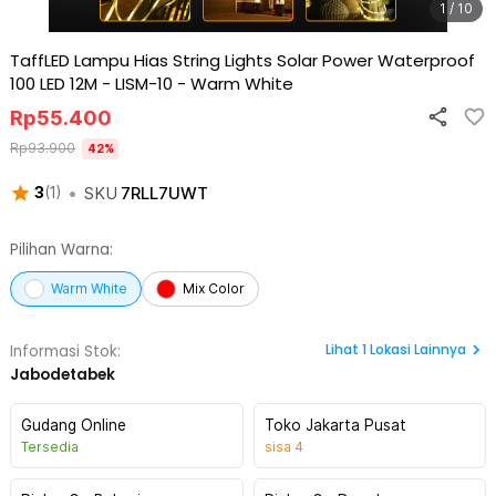
1 / 10
TaffLED Lampu Hias String Lights Solar Power Waterproof
100 LED 12M - LISM-10
-
Warm White
Rp
55.400
Rp
93.900
42
%
•
SKU
7RLL7UWT
3
(
1
)
Pilihan Warna:
Warm White
Mix Color
Lihat
1
Lokasi Lainnya
Informasi Stok:
Jabodetabek
Gudang Online
Toko Jakarta Pusat
Tersedia
sisa
4