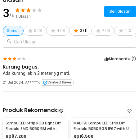
Kelengkapan Produk
3
Beri Ulasan
/5
Rincian yang Anda dapatkan untuk pembelian produk ini:
1
Ulasan
1 x TaffLED Lampu Hias String Lights Solar Power Waterproof 100
LED 12M - LISM-10
Semua
5
(
0
)
4
(
0
)
3
(
1
)
2
(
0
)
1
(
0
)
1 x Set Tiang Pasak
Cari Ulasan
Membantu (
1
)
Kurang bagus.
Ada kurang lebih 2 meter yg mati.
21 Jul 2024
,
A*****o
Verified Buyer
Produk Rekomendasi
Lampu LED Strip RGB Light DIY
MALITAI Lampu LED Strip DIY
Flexible SMD 5050 5M with
Flexible 5050 RGB IP67 with USB
Remote
Controller 1M - SMD2835
Rp
97.200
Rp
16.500