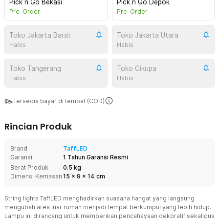
Pick n Go Bekasi
Pick n Go Depok
Pre-Order
Pre-Order
Toko Jakarta Barat
Toko Jakarta Utara
Habis
Habis
Toko Tangerang
Toko Cikupa
Habis
Habis
Tersedia bayar di tempat (COD)
Rincian Produk
Brand
TaffLED
Garansi
1 Tahun Garansi Resmi
Berat Produk
0.5 kg
Dimensi Kemasan
15
x
9
x
14
cm
String lights TaffLED menghadirkan suasana hangat yang langsung
mengubah area luar rumah menjadi tempat berkumpul yang lebih hidup.
Lampu ini dirancang untuk memberikan pencahayaan dekoratif sekaligus