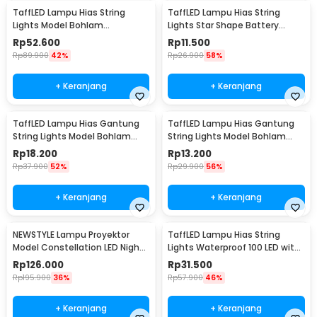
TaffLED Lampu Hias String
TaffLED Lampu Hias String
Lights Model Bohlam
Lights Star Shape Battery
Waterproof 20 LED 5M - PD039
Power 20 LED 3M - 2G11
Rp
52.600
Rp
11.500
Rp
89.900
42%
Rp
26.900
58%
+ Keranjang
+ Keranjang
TaffLED Lampu Hias Gantung
TaffLED Lampu Hias Gantung
String Lights Model Bohlam
String Lights Model Bohlam
Mini Waterproof 6M - ZYD0931
Mini Waterproof 3M - ZYD0931
Rp
18.200
Rp
13.200
Rp
37.900
52%
Rp
29.900
56%
+ Keranjang
+ Keranjang
NEWSTYLE Lampu Proyektor
TaffLED Lampu Hias String
Model Constellation LED Night
Lights Waterproof 100 LED with
Light 3W 5V - NL-USB
Solar Panel - M071
Rp
126.000
Rp
31.500
Rp
195.900
36%
Rp
57.900
46%
+ Keranjang
+ Keranjang