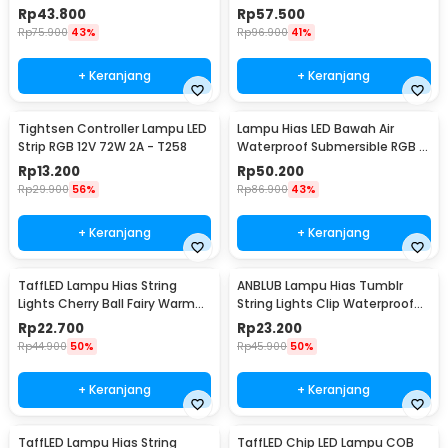
Mode 6.5M - 896
White 18W - 300L
Rp
43.800
Rp
57.500
Rp
75.900
43%
Rp
96.900
41%
+ Keranjang
+ Keranjang
Tightsen Controller Lampu LED
Lampu Hias LED Bawah Air
Strip RGB 12V 72W 2A - T258
Waterproof Submersible RGB 2
PCS with Remote - 13017
Rp
13.200
Rp
50.200
Rp
29.900
56%
Rp
86.900
43%
+ Keranjang
+ Keranjang
TaffLED Lampu Hias String
ANBLUB Lampu Hias Tumblr
Lights Cherry Ball Fairy Warm
String Lights Clip Waterproof
White 5M - LY20W
20 LED 2M - 0606
Rp
22.700
Rp
23.200
Rp
44.900
50%
Rp
45.900
50%
+ Keranjang
+ Keranjang
TaffLED Lampu Hias String
TaffLED Chip LED Lampu COB