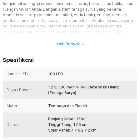
fungsional sehingga cocok untuk taman, teras, balkon, atau bahkan sudut
ruangan favorit Anda. Dengan sistem tenaga surya yang bekerja
otomatis saat terpapar sinar matahari, Anda tidak perlu lagi mencari
colokan atau memikirkan biaya listrik tambahan. Ketahanan cuaca yang
solid memastikan lampu tetap menyala stabil di berbagai kondisi
sehingga setiap momen kebersamaan terasa lebih berkesan dan
nyaman.
Lebih Banyak
Fitur
Spesifikasi
Praktis dan Hemat Listrik
Panel surya bawaan mampu mengubah sinar matahari menjadi
energi yang digunakan untuk menyalakan lampu secara otomatis
Jumlah LED
100 LED
saat malam tiba. Anda tidak perlu memasang kabel panjang atau
mengatur instalasi listrik yang merepotkan karena lampu bekerja
1.2 V, 300 mAh NI-MH Baterai Isi Ulang
mandiri dengan efisien. Hemat energi dan hemat biaya, solusi ini
Daya / Power
(Tenaga Surya)
ideal bagi Anda yang ingin dekorasi cantik tanpa tambahan beban
tagihan bulanan.
Material
Tembaga dan Plastik
Flexible Glow
Kabel fleksibel yang digunakan memudahkan Anda membentuk dan
Panjang Kabel: 12 M
memasang string lights di berbagai lokasi sesuai kebutuhan
Dimensi
Tinggi Tiang: 17.5 cm
dekorasi. Baik untuk kamar, taman, teras, atau balkon, pencahayaan
Solar Panel: 7 x 6.2 x 2 cm
yang dihasilkan mampu menciptakan atmosfer yang lebih cerah dan
hangat. Fleksibilitas ini memberi Anda kebebasan penuh untuk