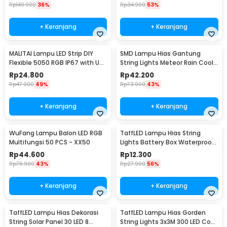
Rp
149.900
36%
Rp
34.900
53%
+ Keranjang
+ Keranjang
MALITAI Lampu LED Strip DIY
SMD Lampu Hias Gantung
Flexible 5050 RGB IP67 with USB
String Lights Meteor Rain Cool
Controller 2M - SMD2835
White 30cm 8 PCS
Rp
24.800
Rp
42.200
Rp
47.900
49%
Rp
73.900
43%
+ Keranjang
+ Keranjang
WuFang Lampu Balon LED RGB
TaffLED Lampu Hias String
Multifungsi 50 PCS - XX50
Lights Battery Box Waterproof
50 LED 5M - G5
Rp
44.600
Rp
12.300
Rp
76.900
43%
Rp
27.900
56%
+ Keranjang
+ Keranjang
TaffLED Lampu Hias Dekorasi
TaffLED Lampu Hias Gorden
String Solar Panel 30 LED 8
String Lights 3x3M 300 LED Cool