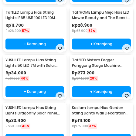
TaffLED Lampu Hias String
TaffHOME Lampu Meja Hias LED
Lights IP65 USB 100 LED 10M
Mawar Beauty and The Beast
Warm White - TDC-01
Warm White - AC01
Rp
11.700
Rp
28.900
Rp
26.900
57%
Rp
65.900
57%
+ Keranjang
+ Keranjang
YUSHILED Lampu Hias String
TaffLED Sistem Fogger
Lights 50 LED 7M with Solar
Panggung Stage Machine
Panel - M072
Ejector with RGB LED - KY-
Rp
34.000
Rp
273.200
LED500
Rp
61.900
46%
Rp
374.900
28%
+ Keranjang
+ Keranjang
YUSHILED Lampu Hias String
Kaslam Lampu Hias Gorden
Lights Dragonfly Solar Panel
String Lights Wall Decoration
IP65 8 Modes 20 LED - M088
18W 3x3M 320 LED - S-32
Rp
33.400
Rp
111.100
Rp
60.900
46%
Rp
175.900
37%