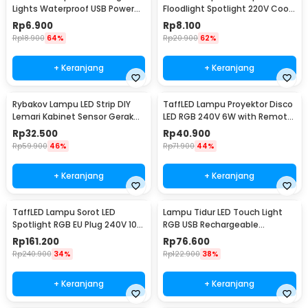
Lights Waterproof USB Power
Floodlight Spotlight 220V Cool
50 LED 5M - SZ
White 6000K 50W - COB4060-
Rp
6.900
Rp
8.100
AC220-50
Rp
18.900
64%
Rp
20.900
62%
+ Keranjang
+ Keranjang
Rybakov Lampu LED Strip DIY
TaffLED Lampu Proyektor Disco
Lemari Kabinet Sensor Gerak
LED RGB 240V 6W with Remote
4.5W 1M - 2835
Control - CY-LV-RG
Rp
32.500
Rp
40.900
Rp
59.900
46%
Rp
71.900
44%
+ Keranjang
+ Keranjang
TaffLED Lampu Sorot LED
Lampu Tidur LED Touch Light
Spotlight RGB EU Plug 240V 10W
RGB USB Rechargeable
- L18RG
1500mAh 5V 3W - F8-1
Rp
161.200
Rp
76.600
Rp
240.900
34%
Rp
122.900
38%
+ Keranjang
+ Keranjang