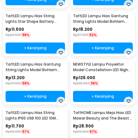
TaffLED Lampu Hias String
TaffLED Lampu Hias Gantung
Lights Star Shape Battery
String Lights Model Bohlam
Power 20 LED 3M - 2G11
Mini Waterproof 6M - ZYD0931
Rp
11.500
Rp
18.200
Rp
26.900
58%
Rp
37.900
52%
+ Keranjang
+ Keranjang
TaffLED Lampu Hias Gantung
NEWSTYLE Lampu Proyektor
String Lights Model Bohlam
Model Constellation LED Night
Mini Waterproof 3M - ZYD0931
Light 3W 5V - NL-USB
Rp
13.200
Rp
126.000
Rp
29.900
56%
Rp
195.900
36%
+ Keranjang
+ Keranjang
TaffLED Lampu Hias String
TaffHOME Lampu Meja Hias LED
Lights IP65 USB 100 LED 10M
Mawar Beauty and The Beast
Warm White - TDC-01
Warm White - AC01
Rp
11.700
Rp
28.900
Rp
26.900
57%
Rp
65.900
57%