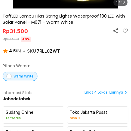
1 / 10
TaffLED Lampu Hias String Lights Waterproof 100 LED with
Solar Panel - M071
-
Warm White
Rp
31.500
Rp
57.900
46
%
•
SKU
7RLL0ZWT
4.5
(
8
)
Pilihan Warna:
Warm White
Lihat
4
Lokasi Lainnya
Informasi Stok:
Jabodetabek
Gudang Online
Toko Jakarta Pusat
Tersedia
sisa
3