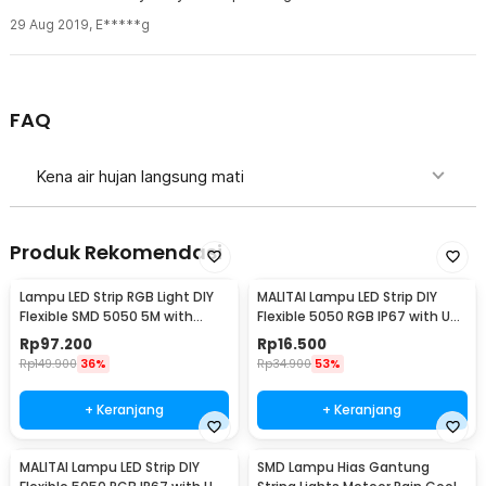
29 Aug 2019
,
E*****g
FAQ
Kena air hujan langsung mati
Produk Rekomendasi
Lampu LED Strip RGB Light DIY
MALITAI Lampu LED Strip DIY
Flexible SMD 5050 5M with
Flexible 5050 RGB IP67 with USB
Remote
Controller 1M - SMD2835
Rp
97.200
Rp
16.500
Rp
149.900
36%
Rp
34.900
53%
+ Keranjang
+ Keranjang
MALITAI Lampu LED Strip DIY
SMD Lampu Hias Gantung