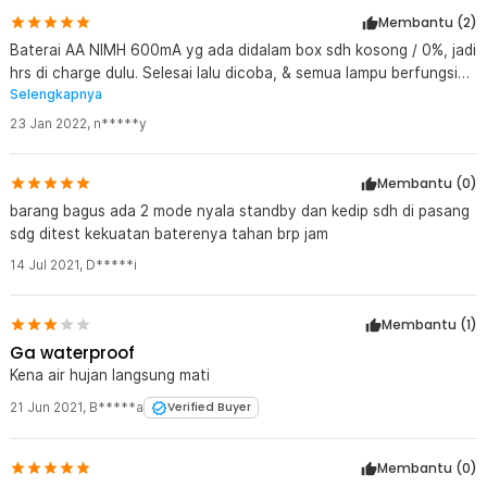
Membantu (
2
)
Baterai AA NIMH 600mA yg ada didalam box sdh kosong / 0%, jadi
hrs di charge dulu. Selesai lalu dicoba, & semua lampu berfungsi
Selengkapnya
dgn baik.
23 Jan 2022
,
n*****y
Membantu (
0
)
barang bagus ada 2 mode nyala standby dan kedip sdh di pasang
sdg ditest kekuatan baterenya tahan brp jam
14 Jul 2021
,
D*****i
Membantu (
1
)
Ga waterproof
Kena air hujan langsung mati
21 Jun 2021
,
B*****a
Verified Buyer
Membantu (
0
)