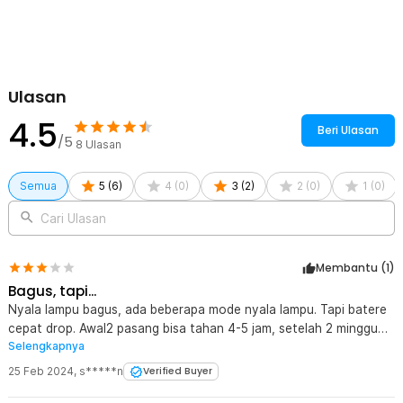
Ulasan
4.5
Beri Ulasan
/5
8
Ulasan
Semua
5
(
6
)
4
(
0
)
3
(
2
)
2
(
0
)
1
(
0
)
Cari Ulasan
Membantu (
1
)
Bagus, tapi...
Nyala lampu bagus, ada beberapa mode nyala lampu. Tapi batere
cepat drop. Awal2 pasang bisa tahan 4-5 jam, setelah 2 minggu
Selengkapnya
cm bisa sejam.
25 Feb 2024
,
s*****n
Verified Buyer