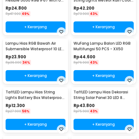
Flexible 5050 RGB IP67 with USB
String Lights Meteor Rain Cool
Controller 2M - SMD2835
White 30cm 8 PCS
Rp
24.800
Rp
42.200
Rp
47.900
49%
Rp
73.900
43%
+ Keranjang
+ Keranjang
Lampu Hias RGB Bawah Air
WuFang Lampu Balon LED RGB
Submersible Waterproof 10 LED
Multifungsi 50 PCS - XX50
with Remote - 13017
Rp
23.900
Rp
44.600
Rp
36.000
34%
Rp
76.900
43%
+ Keranjang
+ Keranjang
TaffLED Lampu Hias String
TaffLED Lampu Hias Dekorasi
Lights Battery Box Waterproof
String Solar Panel 30 LED 8
50 LED 5M - G5
Mode 6.5M - 896
Rp
12.300
Rp
43.800
Rp
27.900
56%
Rp
75.900
43%
+ Keranjang
+ Keranjang