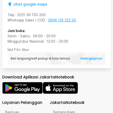
Lihat google maps
Telp
:
(021) 39 700 200
Whatsapp Sales / COD
:
0896 135 222 00
Jam buka:
Senin - Sabtu
:
09:00
-
20:00
Minggu/Libur Nasional
:
12:00
-
20:00
Idul Fitri
: libur
Selengkapnya
Beli langsung/self pickup di kota lainnya
Download Aplikasi JakartaNotebook
Layanan Pelanggan
JakartaNotebook
Bantuan
Tentang Kami