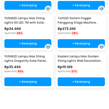
+ Keranjang
+ Keranjang
YUSHILED Lampu Hias String
TaffLED Sistem Fogger
Lights 50 LED 7M with Solar
Panggung Stage Machine
Panel - M072
Ejector with RGB LED - KY-
Rp
34.000
Rp
273.200
LED500
Rp
61.900
46%
Rp
374.900
28%
+ Keranjang
+ Keranjang
YUSHILED Lampu Hias String
Kaslam Lampu Hias Gorden
Lights Dragonfly Solar Panel
String Lights Wall Decoration
IP65 8 Modes 20 LED - M088
18W 3x3M 320 LED - S-32
Rp
33.400
Rp
111.100
Rp
60.900
46%
Rp
175.900
37%
+ Keranjang
+ Keranjang
Beli Sekarang