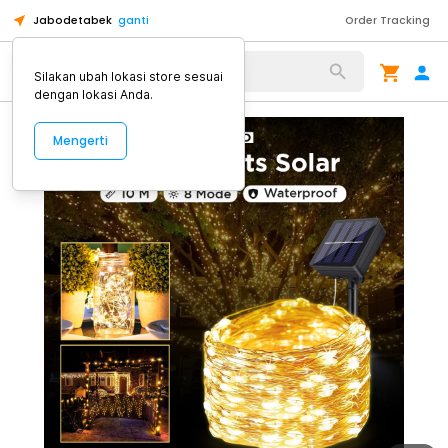
Jabodetabek
ganti
Order Tracking
Alat Kopi
Silakan ubah lokasi store sesuai
dengan lokasi Anda.
Mengerti