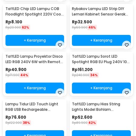
TaffLED Chip LED Lampu COB
Rybakov Lampu LED Strip DIY
Floodlight Spotlight 220V Cool
Lemari Kabinet Sensor Gerak
White 6000K 50W - COB4060-
4.5W 1M - 2835
Rp
8.100
Rp
32.500
AC220-50
Rp
20.900
62%
Rp
59.900
46%
+ Keranjang
+ Keranjang
TaffLED Lampu Proyektor Disco
TaffLED Lampu Sorot LED
LED RGB 240V 6W with Remote
Spotlight RGB EU Plug 240V 10W
Control - CY-LV-RG
- L18RG
Rp
40.900
Rp
161.200
Rp
71.900
44%
Rp
240.900
34%
+ Keranjang
+ Keranjang
Lampu Tidur LED Touch Light
TaffLED Lampu Hias String
RGB USB Rechargeable
Lights Model Bohlam
1500mAh 5V 3W - F8-1
Waterproof 20 LED 5M - PD039
Rp
76.600
Rp
52.600
Rp
122.900
38%
Rp
89.900
42%
+ Keranjang
+ Keranjang