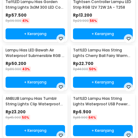
TaffLED Lampu Hias Gorden
Tightsen Controller Lampu LED
String Lights 3x3M 300 LED Cool
Strip RGB 12V 72W 2A - T258
White 18W - 300L
Rp
57.500
Rp
13.200
Rp
96.900
41%
Rp
29.900
56%
+ Keranjang
+ Keranjang
Lampu Hias LED Bawah Air
TaffLED Lampu Hias String
Waterproof Submersible RGB 2
Lights Cherry Ball Fairy Warm
PCS with Remote - 13017
White 5M - LY20W
Rp
50.200
Rp
22.700
Rp
86.900
43%
Rp
44.900
50%
+ Keranjang
+ Keranjang
ANBLUB Lampu Hias Tumblr
TaffLED Lampu Hias String
String Lights Clip Waterproof
Lights Waterproof USB Power
20 LED 2M - 0606
50 LED 5M - SZ
Rp
23.200
Rp
6.900
Rp
45.900
50%
Rp
18.900
64%
+ Keranjang
+ Keranjang