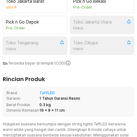
Toko Jakarta Barat
Pick n Go Bekasi
sisa
4
Pre-Order
Pick n Go Depok
Toko Jakarta Utara
Pre-Order
Habis
Toko Tangerang
Toko Cikupa
Habis
Habis
Tersedia bayar di tempat (COD)
Rincian Produk
Brand
TaffLED
Garansi
1 Tahun Garansi Resmi
Berat Produk
0.3 kg
Dimensi Kemasan
16
x
9
x
11
cm
Hidupkan suasana berkumpul dengan string lights TaffLED berwarna
warm white yang hangat dan cantik. Dilengkapi 8 mode cahaya untuk
menciptakan suasana berbeda sesuai kebutuhan. Menggunakan solar