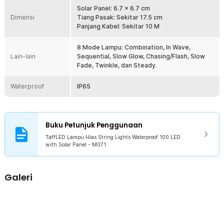
Lampu dirancang dengan proteksi tahan air sehingga aman
Solar Panel: 6.7 x 6.7 cm
Dimensi
digunakan di area outdoor. Tetap dapat berfungsi dengan baik saat
Tiang Pasak: Sekitar 17.5 cm
terkena hujan, panas, maupun debu. Cocok untuk penggunaan
Panjang Kabel: Sekitar 10 M
jangka panjang di berbagai kondisi cuaca.
8 Mode Lampu: Combination, In Wave,
Kelengkapan Produk
Lain-lain
Sequential, Slow Glow, Chasing/Flash, Slow
Fade, Twinkle, dan Steady.
Rincian yang Anda dapatkan untuk pembelian produk ini:
1 x TaffLED Lampu Hias String Lights Waterproof 100 LED with
Waterproof
IP65
Solar Panel- M071
1 x Set Tiang Pasak
1 x Panduan Penggunaan
Buku Petunjuk Penggunaan
TaffLED Lampu Hias String Lights Waterproof 100 LED
with Solar Panel - M071
Galeri