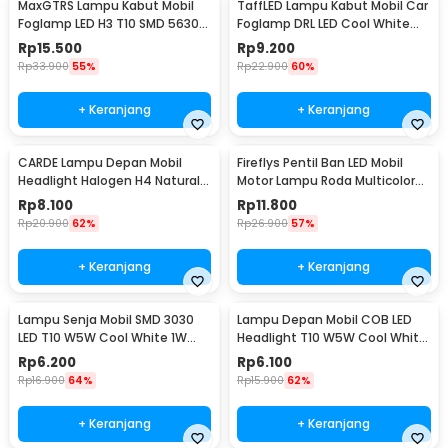
MaxGTRS Lampu Kabut Mobil
TaffLED Lampu Kabut Mobil Car
Foglamp LED H3 T10 SMD 5630
Foglamp DRL LED Cool White
Cool White 2 PCS - SMDWB
12V 8W 1 PCS - QC
Rp
15.500
Rp
9.200
Rp
33.900
55%
Rp
22.900
60%
+ Keranjang
+ Keranjang
CARDE Lampu Depan Mobil
Fireflys Pentil Ban LED Mobil
Headlight Halogen H4 Natural
Motor Lampu Roda Multicolor
White 100/90W 1PC - P43T
2PCS - AG10
Rp
8.100
Rp
11.800
Rp
20.900
62%
Rp
26.900
57%
+ Keranjang
+ Keranjang
Lampu Senja Mobil SMD 3030
Lampu Depan Mobil COB LED
LED T10 W5W Cool White 1W
Headlight T10 W5W Cool White
12/24V 2 PCS
1W 12V 2 PCS - T10-W5
Rp
6.200
Rp
6.100
Rp
16.900
64%
Rp
15.900
62%
+ Keranjang
+ Keranjang