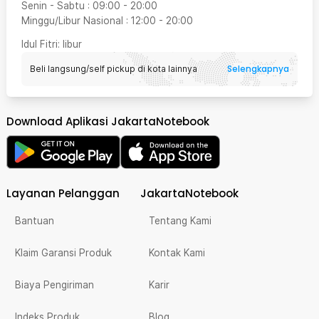
Senin - Sabtu
:
09:00
-
20:00
Minggu/Libur Nasional
:
12:00
-
20:00
Idul Fitri
: libur
Selengkapnya
Beli langsung/self pickup di kota lainnya
Download Aplikasi JakartaNotebook
Layanan Pelanggan
JakartaNotebook
Bantuan
Tentang Kami
Klaim Garansi Produk
Kontak Kami
Biaya Pengiriman
Karir
Indeks Produk
Blog