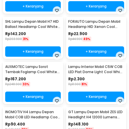
+ Keranjang
+ Keranjang
SHL Lampu Depan Mobil H7 HID
FORAUTO Lampu Depan Mobil
Ballast Headlamp Cool White
Headlamp HID Xenon Cool
55W 12V 2PCS - RSVR
White 35W 12V 1 PCS H1
Rp
142.200
Rp
22.900
Rp
203.900
31%
Rp
44.900
49%
+ Keranjang
+ Keranjang
AUXMOTEC Lampu Sorot
Lampu Interior Mobil C5W COB
Tembak Foglamp Cool White
LED Plat Dome Light Cool White
IP67 108W 9-50V 20cm 36 LED -
2W 1 PCS 31mm - BA9S
Rp
167.200
Rp
2.300
A8
Rp
248.900
33%
Rp
11.900
81%
+ Keranjang
+ Keranjang
INOMOTIV H4 Lampu Depan
GT Lampu Depan Mobil ZES LED
Mobil COB LED Headlamp Cool
Headlight H4 12000 Lumens
White 72W 2 PCS
55W 9-32V 2 PCS Cool White
Rp
90.400
Rp
148.100
6000K - K5