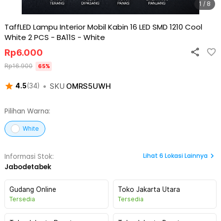
1 / 8
TaffLED Lampu Interior Mobil Kabin 16 LED SMD 1210 Cool
White 2 PCS - BA11S
-
White
Rp
6.000
Rp
16.900
65
%
•
SKU
OMRS5UWH
4.5
(
34
)
Pilihan Warna:
White
Lihat
6
Lokasi Lainnya
Informasi Stok:
Jabodetabek
Gudang Online
Toko Jakarta Utara
Tersedia
Tersedia