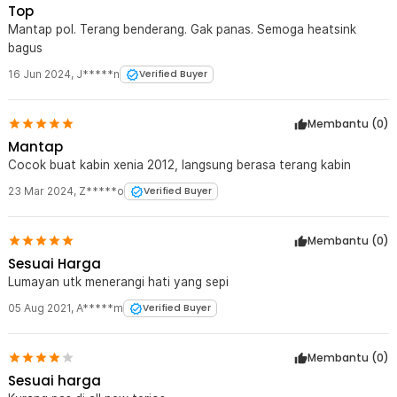
Top
memperpanjang usia pakai lampu.
Mantap pol. Terang benderang. Gak panas. Semoga heatsink
bagus
Kelengkapan Produk
16 Jun 2024
,
J*****n
Verified Buyer
Rincian yang Anda dapatkan untuk pembelian produk ini:
2 x TaffLED Lampu Interior Mobil Kabin 16 LED SMD 1210 Cool
White - BA11S
Membantu (
0
)
Mantap
Cocok buat kabin xenia 2012, langsung berasa terang kabin
23 Mar 2024
,
Z*****o
Verified Buyer
Membantu (
0
)
Sesuai Harga
Lumayan utk menerangi hati yang sepi
05 Aug 2021
,
A*****m
Verified Buyer
Membantu (
0
)
Sesuai harga