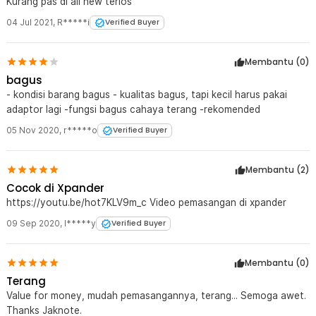
Kurang pas di all new terios
04 Jul 2021
,
R*****i
Verified Buyer
Membantu (
0
)
bagus
- kondisi barang bagus - kualitas bagus, tapi kecil harus pakai
adaptor lagi -fungsi bagus cahaya terang -rekomended
05 Nov 2020
,
r*****o
Verified Buyer
Membantu (
2
)
Cocok di Xpander
https://youtu.be/hot7KLV9m_c Video pemasangan di xpander
09 Sep 2020
,
l*****y
Verified Buyer
Membantu (
0
)
Terang
Value for money, mudah pemasangannya, terang... Semoga awet.
Thanks Jaknote.