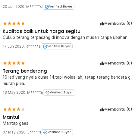
20 Jun 2020
,
M*****e
Verified Buyer
Membantu (
0
)
Kualitas baik untuk harga segitu
Cukup terang terpasang di innova dengan mudah tanpa ubahan
17 Jun 2020
,
R*****a
Verified Buyer
Membantu (
0
)
Terang benderang
16 led yang nyala cuma 14.tapi woles lah, tetap terang bendera g,
murah pula.
13 May 2020
,
M*****n
Verified Buyer
Membantu (
0
)
Mantul
Mantap gaes
07 May 2020
,
u*****i
Verified Buyer