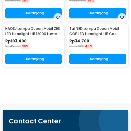
Rp
140.900
36%
Rp
223.900
34%
+ Keranjang
+ Keranjang
HAOSJ Lampu Depan Mobil ZES
TaffLED Lampu Depan Mobil
LED Headlight H11 12000 Lumens
COB LED Headlight H11 Cool
55W 2 PCS 6000K/Pure White -
White 36W 2 PCS - C6
Rp
103.400
Rp
34.700
K5
Rp
145.900
30%
Rp
62.900
45%
+ Keranjang
+ Keranjang
Beli Sekarang
Contact Center