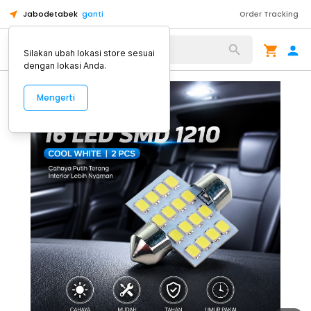
Jabodetabek
ganti
Order Tracking
Alat Kopi
Silakan ubah lokasi store sesuai
dengan lokasi Anda.
Mengerti