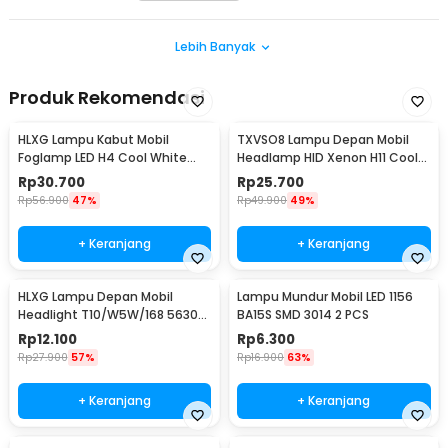
Lebih Banyak
Produk Rekomendasi
HLXG Lampu Kabut Mobil
TXVSO8 Lampu Depan Mobil
Foglamp LED H4 Cool White
Headlamp HID Xenon H11 Cool
8000K 7.5W 1 PCS - MA355
White 12V 35W - XG2
Rp
30.700
Rp
25.700
Rp
56.900
47%
Rp
49.900
49%
+ Keranjang
+ Keranjang
HLXG Lampu Depan Mobil
Lampu Mundur Mobil LED 1156
Headlight T10/W5W/168 5630
BA15S SMD 3014 2 PCS
Cool White 5W 2 PCS
Rp
12.100
Rp
6.300
Rp
27.900
57%
Rp
16.900
63%
+ Keranjang
+ Keranjang