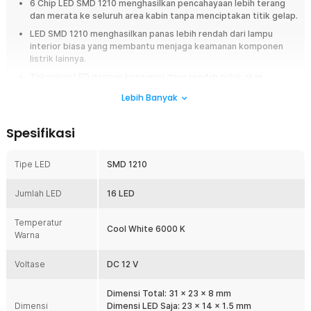
6 Chip LED SMD 1210 menghasilkan pencahayaan lebih terang
dan merata ke seluruh area kabin tanpa menciptakan titik gelap.
LED SMD 1210 menghasilkan panas lebih rendah dari lampu
interior biasa yang membantu menjaga keamanan komponen
listrik lainnya.
Teknologi LED dengan konsumsi daya rendah tidak akan
membebani kendaraan yang ideal . Hal ini untuk penggunaan
Lebih Banyak
harian.
Sistem plug and play praktis dan kompatibel dengan berbagai
Spesifikasi
jenis dan seri mobil yang ada di pasaran.
Ringkasan
Tipe LED
SMD 1210
Tingkatkan pencahayaan kabin kendaraan Anda dengan
TaffLED
lampu
interior mobil. Lampu ini dirancang sebagai pengganti lampu bawaan
Jumlah LED
16 LED
pabrik yang redup atau sudah rusak, dengan hasil cahaya lebih terang
dan merata. Menggunakan 16 LED SMD 1210 berwarna cool white 6000
Temperatur
Cool White 6000 K
K, lampu ini memberikan pencahayaan yang jelas tanpa silau berlebihan.
Warna
Selain itu, teknologi LED membuat konsumsi daya lebih hemat dan suhu
kerja lebih rendah, sehingga aman digunakan untuk pemakaian jangka
Voltase
DC 12 V
panjang. Cocok untuk berbagai kebutuhan lampu kabin seperti lampu
plafon, lampu interior, atau lampu tambahan dalam mobil.
Dimensi Total: 31 x 23 x 8 mm
Fitur
Dimensi
Dimensi LED Saja: 23 x 14 x 1.5 mm