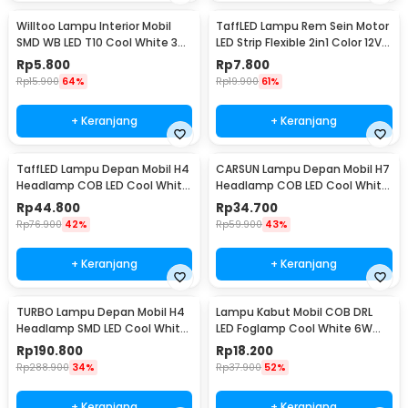
Willtoo Lampu Interior Mobil
TaffLED Lampu Rem Sein Motor
SMD WB LED T10 Cool White 3W
LED Strip Flexible 2in1 Color 12V
12V - YSY-PL
20cm
Rp
5.800
Rp
7.800
Rp
15.900
64%
Rp
19.900
61%
+ Keranjang
+ Keranjang
TaffLED Lampu Depan Mobil H4
CARSUN Lampu Depan Mobil H7
Headlamp COB LED Cool White
Headlamp COB LED Cool White
36W 2 PCS - C6
36W 2 PCS - C6
Rp
44.800
Rp
34.700
Rp
76.900
42%
Rp
59.900
43%
+ Keranjang
+ Keranjang
TURBO Lampu Depan Mobil H4
Lampu Kabut Mobil COB DRL
Headlamp SMD LED Cool White
LED Foglamp Cool White 6W
40W 2 PCS - T1
12V 190mm - MA357
Rp
190.800
Rp
18.200
Rp
288.900
34%
Rp
37.900
52%
+ Keranjang
+ Keranjang