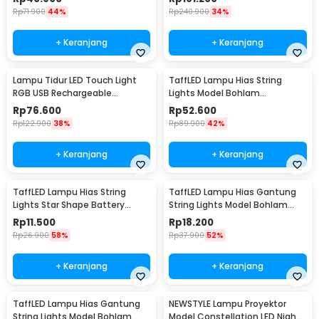
Rp
71.900
44%
Rp
240.900
34%
+ Keranjang
+ Keranjang
Lampu Tidur LED Touch Light
TaffLED Lampu Hias String
RGB USB Rechargeable
Lights Model Bohlam
1500mAh 5V 3W - F8-1
Waterproof 20 LED 5M - PD039
Rp
76.600
Rp
52.600
Rp
122.900
38%
Rp
89.900
42%
+ Keranjang
+ Keranjang
TaffLED Lampu Hias String
TaffLED Lampu Hias Gantung
Lights Star Shape Battery
String Lights Model Bohlam
Power 20 LED 3M - 2G11
Mini Waterproof 6M - ZYD0931
Rp
11.500
Rp
18.200
Rp
26.900
58%
Rp
37.900
52%
+ Keranjang
+ Keranjang
TaffLED Lampu Hias Gantung
NEWSTYLE Lampu Proyektor
String Lights Model Bohlam
Model Constellation LED Night