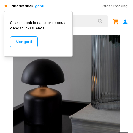
Jabodetabek
ganti
Order Tracking
Alat Kopi
Silakan ubah lokasi store sesuai
dengan lokasi Anda.
Mengerti