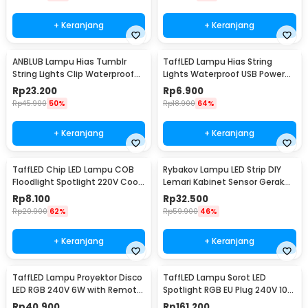
+ Keranjang
+ Keranjang
ANBLUB Lampu Hias Tumblr
TaffLED Lampu Hias String
String Lights Clip Waterproof
Lights Waterproof USB Power
20 LED 2M - 0606
50 LED 5M - SZ
Rp
23.200
Rp
6.900
Rp
45.900
50%
Rp
18.900
64%
+ Keranjang
+ Keranjang
TaffLED Chip LED Lampu COB
Rybakov Lampu LED Strip DIY
Floodlight Spotlight 220V Cool
Lemari Kabinet Sensor Gerak
White 6000K 50W - COB4060-
4.5W 1M - 2835
Rp
8.100
Rp
32.500
AC220-50
Rp
20.900
62%
Rp
59.900
46%
+ Keranjang
+ Keranjang
TaffLED Lampu Proyektor Disco
TaffLED Lampu Sorot LED
LED RGB 240V 6W with Remote
Spotlight RGB EU Plug 240V 10W
Control - CY-LV-RG
- L18RG
Rp
40.900
Rp
161.200