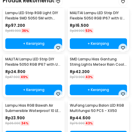
Produk Rekomendasi
Lampu LED Strip RGB Light DIY
MALITAI Lampu LED Strip DIY
Flexible SMD 5050 5M with
Flexible 5050 RGB IP67 with USB
Remote
Controller 1M - SMD2835
Rp
97.200
Rp
16.500
Rp
149.900
36%
Rp
34.900
53%
+ Keranjang
+ Keranjang
MALITAI Lampu LED Strip DIY
SMD Lampu Hias Gantung
Flexible 5050 RGB IP67 with USB
String Lights Meteor Rain Cool
Controller 2M - SMD2835
White 30cm 8 PCS
Rp
24.800
Rp
42.200
Rp
47.900
49%
Rp
73.900
43%
+ Keranjang
+ Keranjang
Lampu Hias RGB Bawah Air
WuFang Lampu Balon LED RGB
Submersible Waterproof 10 LED
Multifungsi 50 PCS - XX50
with Remote - 13017
Rp
23.900
Rp
44.600
Rp
36.000
34%
Rp
76.900
43%