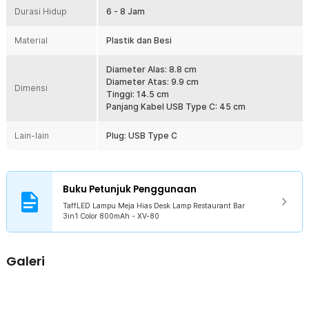
Durasi Hidup
Selain untuk restoran dan bar, lampu ini juga ideal untuk ruang kerja,
6 - 8 Jam
kamar tidur, atau ruang santai. Cahaya lembutnya menciptakan
suasana nyaman untuk berbagai aktivitas. Dengan fleksibilitas
Material
Plastik dan Besi
pilihan warna, Anda bisa mengatur suasana sesuai mood.
Penggunaan Praktis dan Fleksibel
Diameter Alas: 8.8 cm
Lampu ini mudah dioperasikan dengan satu sentuhan untuk
Diameter Atas: 9.9 cm
Dimensi
mengganti mode cahaya. Tanpa kabel yang mengganggu, lampu
Tinggi: 14.5 cm
dapat ditempatkan di mana saja sesuai kebutuhan, sehingga cocok
Panjang Kabel USB Type C: 45 cm
untuk dekorasi interior maupun area outdoor semi tertutup.
Lain-lain
Plug: USB Type C
Kelengkapan Produk
Rincian yang Anda dapatkan untuk pembelian produk ini:
1 x TaffLED Lampu Meja Hias Desk Lamp Restaurant Bar 3in1
Buku Petunjuk Penggunaan
Color 800mAh - XV-80
TaffLED Lampu Meja Hias Desk Lamp Restaurant Bar
1 x Kabel USB Type C
3in1 Color 800mAh - XV-80
1 x Panduan Penggunaan
Galeri