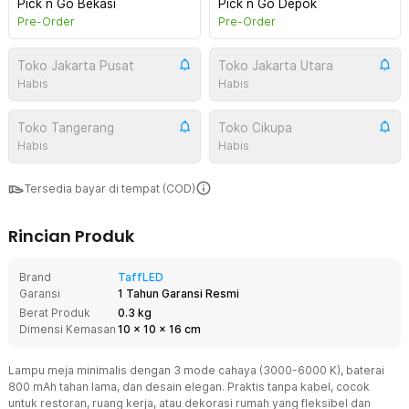
Pick n Go Bekasi
Pick n Go Depok
Pre-Order
Pre-Order
Toko Jakarta Pusat
Toko Jakarta Utara
Habis
Habis
Toko Tangerang
Toko Cikupa
Habis
Habis
Tersedia bayar di tempat (COD)
Rincian Produk
Brand
TaffLED
Garansi
1 Tahun Garansi Resmi
Berat Produk
0.3 kg
Dimensi Kemasan
10
x
10
x
16
cm
Lampu meja minimalis dengan 3 mode cahaya (3000-6000 K), baterai
800 mAh tahan lama, dan desain elegan. Praktis tanpa kabel, cocok
untuk restoran, ruang kerja, atau dekorasi rumah yang fleksibel dan