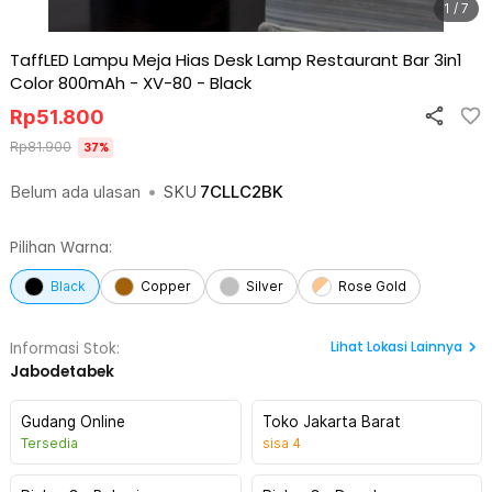
1 / 7
TaffLED Lampu Meja Hias Desk Lamp Restaurant Bar 3in1
Color 800mAh - XV-80
-
Black
Rp
51.800
Rp
81.900
37
%
Belum ada ulasan
•
SKU
7CLLC2BK
Pilihan Warna:
Black
Copper
Silver
Rose Gold
Lihat
Lokasi Lainnya
Informasi Stok:
Jabodetabek
Gudang Online
Toko Jakarta Barat
Tersedia
sisa
4