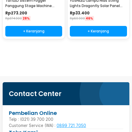
TaffLED Sistem Fogger
YUSHILED Lampu Hias String
Panggung Stage Machine
Lights Dragonfly Solar Panel
Ejector with RGB LED - KY-
IP65 8 Modes 20 LED - M088
Rp
273.200
Rp
33.400
LED500
Rp
374.900
28%
Rp
60.900
46%
+ Keranjang
+ Keranjang
Beli Sekarang
Contact Center
Pembelian Online
Telp : (021) 39 700 200
Customer Service (WA) :
0899 721 7050