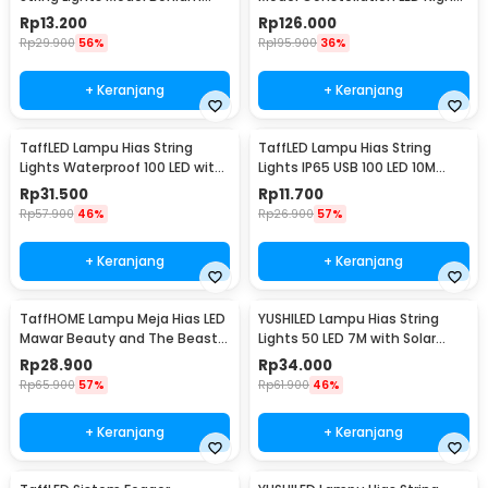
Mini Waterproof 3M - ZYD0931
Light 3W 5V - NL-USB
Rp
13.200
Rp
126.000
Rp
29.900
56%
Rp
195.900
36%
+ Keranjang
+ Keranjang
TaffLED Lampu Hias String
TaffLED Lampu Hias String
Lights Waterproof 100 LED with
Lights IP65 USB 100 LED 10M
Solar Panel - M071
Warm White - TDC-01
Rp
31.500
Rp
11.700
Rp
57.900
46%
Rp
26.900
57%
+ Keranjang
+ Keranjang
TaffHOME Lampu Meja Hias LED
YUSHILED Lampu Hias String
Mawar Beauty and The Beast
Lights 50 LED 7M with Solar
Warm White - AC01
Panel - M072
Rp
28.900
Rp
34.000
Rp
65.900
57%
Rp
61.900
46%
+ Keranjang
+ Keranjang