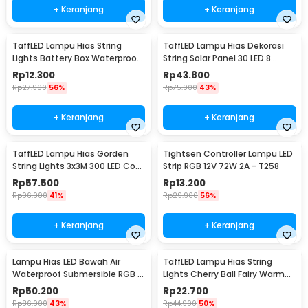
+ Keranjang
+ Keranjang
TaffLED Lampu Hias String
TaffLED Lampu Hias Dekorasi
Lights Battery Box Waterproof
String Solar Panel 30 LED 8
50 LED 5M - G5
Mode 6.5M - 896
Rp
12.300
Rp
43.800
Rp
27.900
56%
Rp
75.900
43%
+ Keranjang
+ Keranjang
TaffLED Lampu Hias Gorden
Tightsen Controller Lampu LED
String Lights 3x3M 300 LED Cool
Strip RGB 12V 72W 2A - T258
White 18W - 300L
Rp
57.500
Rp
13.200
Rp
96.900
41%
Rp
29.900
56%
+ Keranjang
+ Keranjang
Lampu Hias LED Bawah Air
TaffLED Lampu Hias String
Waterproof Submersible RGB 2
Lights Cherry Ball Fairy Warm
PCS with Remote - 13017
White 5M - LY20W
Rp
50.200
Rp
22.700
Rp
86.900
43%
Rp
44.900
50%