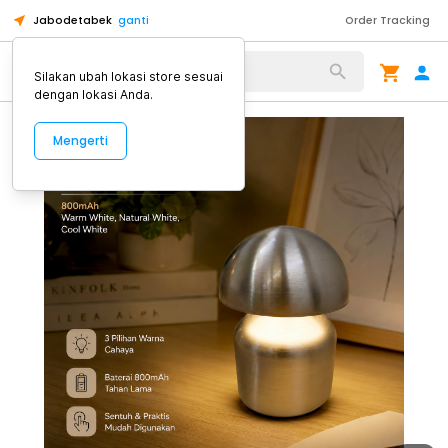
Jabodetabek
ganti
Order Tracking
Alat Kopi
Silakan ubah lokasi store sesuai
dengan lokasi Anda.
Mengerti