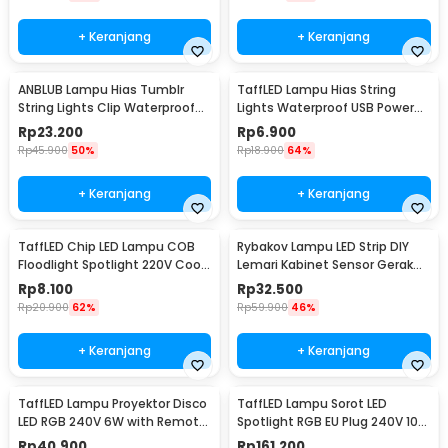
+ Keranjang
+ Keranjang
ANBLUB Lampu Hias Tumblr
TaffLED Lampu Hias String
String Lights Clip Waterproof
Lights Waterproof USB Power
20 LED 2M - 0606
50 LED 5M - SZ
Rp
23.200
Rp
6.900
Rp
45.900
50%
Rp
18.900
64%
+ Keranjang
+ Keranjang
TaffLED Chip LED Lampu COB
Rybakov Lampu LED Strip DIY
Floodlight Spotlight 220V Cool
Lemari Kabinet Sensor Gerak
White 6000K 50W - COB4060-
4.5W 1M - 2835
Rp
8.100
Rp
32.500
AC220-50
Rp
20.900
62%
Rp
59.900
46%
+ Keranjang
+ Keranjang
TaffLED Lampu Proyektor Disco
TaffLED Lampu Sorot LED
LED RGB 240V 6W with Remote
Spotlight RGB EU Plug 240V 10W
Control - CY-LV-RG
- L18RG
Rp
40.900
Rp
161.200