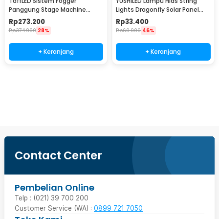
TaffLED Sistem Fogger
YUSHILED Lampu Hias String
Panggung Stage Machine
Lights Dragonfly Solar Panel
Ejector with RGB LED - KY-
IP65 8 Modes 20 LED - M088
Rp
273.200
Rp
33.400
LED500
Rp
374.900
28%
Rp
60.900
46%
+ Keranjang
+ Keranjang
Beli Sekarang
Contact Center
Pembelian Online
Telp : (021) 39 700 200
Customer Service (WA) :
0899 721 7050