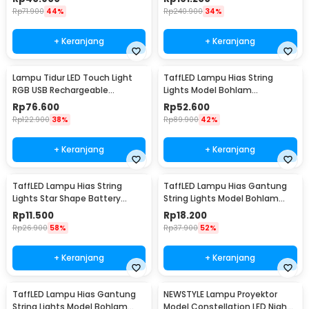
Rp
71.900
44%
Rp
240.900
34%
+ Keranjang
+ Keranjang
Lampu Tidur LED Touch Light
TaffLED Lampu Hias String
RGB USB Rechargeable
Lights Model Bohlam
1500mAh 5V 3W - F8-1
Waterproof 20 LED 5M - PD039
Rp
76.600
Rp
52.600
Rp
122.900
38%
Rp
89.900
42%
+ Keranjang
+ Keranjang
TaffLED Lampu Hias String
TaffLED Lampu Hias Gantung
Lights Star Shape Battery
String Lights Model Bohlam
Power 20 LED 3M - 2G11
Mini Waterproof 6M - ZYD0931
Rp
11.500
Rp
18.200
Rp
26.900
58%
Rp
37.900
52%
+ Keranjang
+ Keranjang
TaffLED Lampu Hias Gantung
NEWSTYLE Lampu Proyektor
String Lights Model Bohlam
Model Constellation LED Night