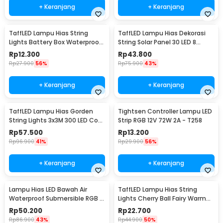
+ Keranjang
+ Keranjang
TaffLED Lampu Hias String
TaffLED Lampu Hias Dekorasi
Lights Battery Box Waterproof
String Solar Panel 30 LED 8
50 LED 5M - G5
Mode 6.5M - 896
Rp
12.300
Rp
43.800
Rp
27.900
56%
Rp
75.900
43%
+ Keranjang
+ Keranjang
TaffLED Lampu Hias Gorden
Tightsen Controller Lampu LED
String Lights 3x3M 300 LED Cool
Strip RGB 12V 72W 2A - T258
White 18W - 300L
Rp
57.500
Rp
13.200
Rp
96.900
41%
Rp
29.900
56%
+ Keranjang
+ Keranjang
Lampu Hias LED Bawah Air
TaffLED Lampu Hias String
Waterproof Submersible RGB 2
Lights Cherry Ball Fairy Warm
PCS with Remote - 13017
White 5M - LY20W
Rp
50.200
Rp
22.700
Rp
86.900
43%
Rp
44.900
50%