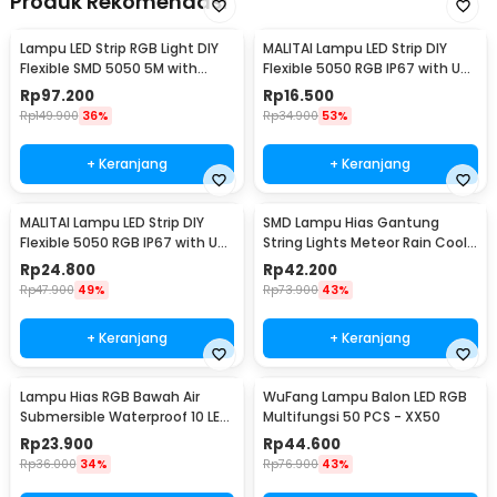
Produk Rekomendasi
Lampu LED Strip RGB Light DIY
MALITAI Lampu LED Strip DIY
Flexible SMD 5050 5M with
Flexible 5050 RGB IP67 with USB
Remote
Controller 1M - SMD2835
Rp
97.200
Rp
16.500
Rp
149.900
36%
Rp
34.900
53%
+ Keranjang
+ Keranjang
MALITAI Lampu LED Strip DIY
SMD Lampu Hias Gantung
Flexible 5050 RGB IP67 with USB
String Lights Meteor Rain Cool
Controller 2M - SMD2835
White 30cm 8 PCS
Rp
24.800
Rp
42.200
Rp
47.900
49%
Rp
73.900
43%
+ Keranjang
+ Keranjang
Lampu Hias RGB Bawah Air
WuFang Lampu Balon LED RGB
Submersible Waterproof 10 LED
Multifungsi 50 PCS - XX50
with Remote - 13017
Rp
23.900
Rp
44.600
Rp
36.000
34%
Rp
76.900
43%