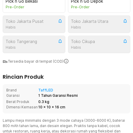
Pick n Go Bekasi
Pick n Go Depok
Pre-Order
Pre-Order
Toko Jakarta Pusat
Toko Jakarta Utara
Habis
Habis
Toko Tangerang
Toko Cikupa
Habis
Habis
Tersedia bayar di tempat (COD)
Rincian Produk
Brand
TaffLED
Garansi
1 Tahun Garansi Resmi
Berat Produk
0.3 kg
Dimensi Kemasan
10
x
10
x
16
cm
Lampu meja minimalis dengan 3 mode cahaya (3000-6000 K), baterai
800 mAh tahan lama, dan desain elegan. Praktis tanpa kabel, cocok
untuk restoran, ruang kerja, atau dekorasi rumah yang fleksibel dan