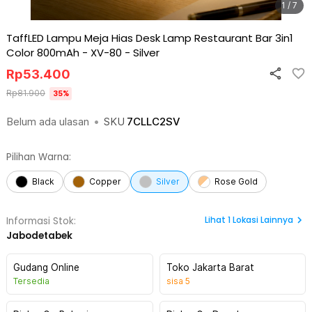
1 / 7
TaffLED Lampu Meja Hias Desk Lamp Restaurant Bar 3in1
Color 800mAh - XV-80
-
Silver
Rp
53.400
Rp
81.900
35
%
Belum ada ulasan
•
SKU
7CLLC2SV
Pilihan Warna:
Black
Copper
Silver
Rose Gold
Lihat
1
Lokasi Lainnya
Informasi Stok:
Jabodetabek
Gudang Online
Toko Jakarta Barat
Tersedia
sisa
5