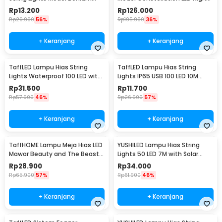
Mini Waterproof 3M - ZYD0931
Light 3W 5V - NL-USB
Rp
13.200
Rp
126.000
Rp
29.900
56%
Rp
195.900
36%
+ Keranjang
+ Keranjang
TaffLED Lampu Hias String
TaffLED Lampu Hias String
Lights Waterproof 100 LED with
Lights IP65 USB 100 LED 10M
Solar Panel - M071
Warm White - TDC-01
Rp
31.500
Rp
11.700
Rp
57.900
46%
Rp
26.900
57%
+ Keranjang
+ Keranjang
TaffHOME Lampu Meja Hias LED
YUSHILED Lampu Hias String
Mawar Beauty and The Beast
Lights 50 LED 7M with Solar
Warm White - AC01
Panel - M072
Rp
28.900
Rp
34.000
Rp
65.900
57%
Rp
61.900
46%
+ Keranjang
+ Keranjang