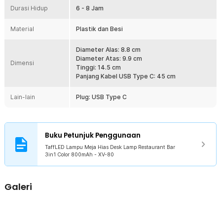
Durasi Hidup
Selain untuk restoran dan bar, lampu ini juga ideal untuk ruang kerja,
6 - 8 Jam
kamar tidur, atau ruang santai. Cahaya lembutnya menciptakan
suasana nyaman untuk berbagai aktivitas. Dengan fleksibilitas
Material
Plastik dan Besi
pilihan warna, Anda bisa mengatur suasana sesuai mood.
Penggunaan Praktis dan Fleksibel
Diameter Alas: 8.8 cm
Lampu ini mudah dioperasikan dengan satu sentuhan untuk
Diameter Atas: 9.9 cm
Dimensi
mengganti mode cahaya. Tanpa kabel yang mengganggu, lampu
Tinggi: 14.5 cm
dapat ditempatkan di mana saja sesuai kebutuhan, sehingga cocok
Panjang Kabel USB Type C: 45 cm
untuk dekorasi interior maupun area outdoor semi tertutup.
Lain-lain
Plug: USB Type C
Kelengkapan Produk
Rincian yang Anda dapatkan untuk pembelian produk ini:
1 x TaffLED Lampu Meja Hias Desk Lamp Restaurant Bar 3in1
Buku Petunjuk Penggunaan
Color 800mAh - XV-80
TaffLED Lampu Meja Hias Desk Lamp Restaurant Bar
1 x Kabel USB Type C
3in1 Color 800mAh - XV-80
1 x Panduan Penggunaan
Galeri