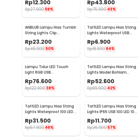
Rp
12.300
Rp
43.800
Rp
27.900
Rp
75.900
56%
43%
ANBLUB Lampu Hias Tumblr
TaffLED Lampu Hias String
String Lights Clip
Lights Waterproof USB
Waterproof 20 LED 2M -
Power 50 LED 5M - SZ
Rp
23.200
Rp
6.900
0606
Rp
45.900
Rp
18.900
50%
64%
Lampu Tidur LED Touch
TaffLED Lampu Hias String
Light RGB USB
Lights Model Bohlam
Rechargeable 1500mAh 5V
Waterproof 20 LED 5M -
Rp
76.600
Rp
52.600
3W - F8-1
PD039
Rp
122.900
Rp
89.900
38%
42%
TaffLED Lampu Hias String
TaffLED Lampu Hias String
Lights Waterproof 100 LED
Lights IP65 USB 100 LED 10M
with Solar Panel - M071
Warm White - TDC-01
Rp
31.500
Rp
11.700
Rp
57.900
Rp
26.900
46%
57%