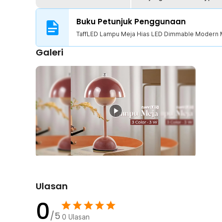
Material Terbaik
Hadir sebagai produk premium, lampu meja dari TaffLED 
Buku Petunjuk Penggunaan
kualitas terbaik. Polikarbonat juga terkenal karena k
TaffLED Lampu Meja Hias LED Dimmable Modern
dalam jangka panjang.
Galeri
Kelengkapan Produk
Rincian yang Anda dapatkan untuk pembelian produk ini
1 x TaffLED Lampu Meja Hias LED Dimmable Modern
1 x Kabel USB Type C
Ulasan
0
/5
0
Ulasan