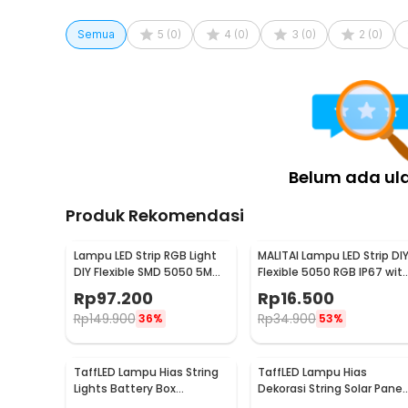
Semua
5
(
0
)
4
(
0
)
3
(
0
)
2
(
0
)
Belum ada ul
Produk Rekomendasi
Lampu LED Strip RGB Light
MALITAI Lampu LED Strip DI
DIY Flexible SMD 5050 5M
Flexible 5050 RGB IP67 wit
with Remote
USB Controller 1M -
Rp
97.200
Rp
16.500
SMD2835
Rp
149.900
Rp
34.900
36%
53%
TaffLED Lampu Hias String
TaffLED Lampu Hias
Lights Battery Box
Dekorasi String Solar Panel
Waterproof 50 LED 5M - G5
30 LED 8 Mode 6.5M - 896