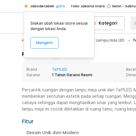
Jabodetabek
ganti
Toko Jakarta Utara
Toko Tangerang
Kategori
A
Silakan ubah lokasi store sesuai
Toko Cikupa
dengan lokasi Anda.
Pick n Go Jakarta Barat
Senin - J
Home Appliance
Lampu Rumah
Lampu Hias LED
T
Mengerti
Pick n Go Bekasi
Senin - Jumat (08
Pick n Go Depok
Senin - Jumat (08
Rincian Produk
Toko Jakarta Pusat
Senin - Sabtu
Brand
TaffLED
Berat
Toko Jakarta Barat
Senin - Sabtu
Garansi
1 Tahun Garansi Resmi
Dime
Toko Jakarta Utara
Toko Tangerang
Percantik ruangan dengan lampu meja unik dari TaffLED. Me
memberikan sentuhan estetik pada setiap ruangan. Meng
Toko Cikupa
cahaya sehingga dapat menghasilkan sinar yang lembut. 
Pick n Go Jakarta Barat
Senin - J
lampu meja ini cocok diletakkan di ruang tamu, ruang kerja
Pick n Go Bekasi
Senin - Jumat (08
Fitur
Pick n Go Depok
Senin - Jumat (08
Desain Unik dan Modern