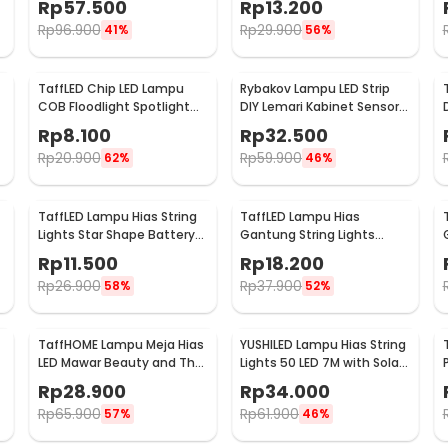
Rp
57.500
Rp
13.200
Rp
96.900
Rp
29.900
41%
56%
TaffLED Chip LED Lampu
Rybakov Lampu LED Strip
COB Floodlight Spotlight
DIY Lemari Kabinet Sensor
220V Cool White 6000K
Gerak 4.5W 1M - 2835
Rp
8.100
Rp
32.500
50W - COB4060-AC220-
Rp
20.900
Rp
59.900
62%
46%
50
TaffLED Lampu Hias String
TaffLED Lampu Hias
Lights Star Shape Battery
Gantung String Lights
Power 20 LED 3M - 2G11
Model Bohlam Mini
Rp
11.500
Rp
18.200
Waterproof 6M - ZYD0931
Rp
26.900
Rp
37.900
58%
52%
TaffHOME Lampu Meja Hias
YUSHILED Lampu Hias String
LED Mawar Beauty and The
Lights 50 LED 7M with Solar
Beast Warm White - AC01
Panel - M072
Rp
28.900
Rp
34.000
Rp
65.900
Rp
61.900
57%
46%