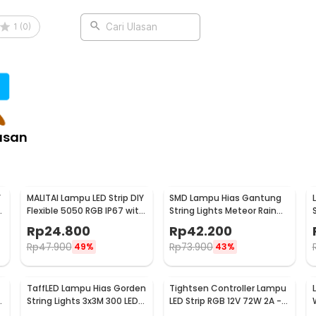
1
(
0
)
Cari Ulasan
asan
Y
MALITAI Lampu LED Strip DIY
SMD Lampu Hias Gantung
h
Flexible 5050 RGB IP67 with
String Lights Meteor Rain
USB Controller 2M -
Cool White 30cm 8 PCS
Rp
24.800
Rp
42.200
SMD2835
Rp
47.900
Rp
73.900
49%
43%
TaffLED Lampu Hias Gorden
Tightsen Controller Lampu
String Lights 3x3M 300 LED
LED Strip RGB 12V 72W 2A -
Cool White 18W - 300L
T258