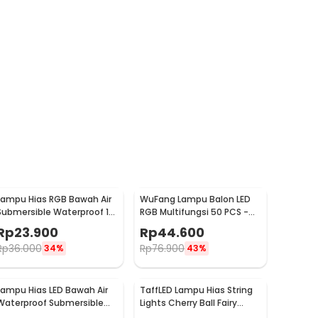
Lampu Hias RGB Bawah Air
WuFang Lampu Balon LED
Submersible Waterproof 10
RGB Multifungsi 50 PCS -
LED with Remote - 13017
XX50
Rp
23.900
Rp
44.600
Rp
36.000
Rp
76.900
34%
43%
Lampu Hias LED Bawah Air
TaffLED Lampu Hias String
Waterproof Submersible
Lights Cherry Ball Fairy
RGB 2 PCS with Remote -
Warm White 5M - LY20W