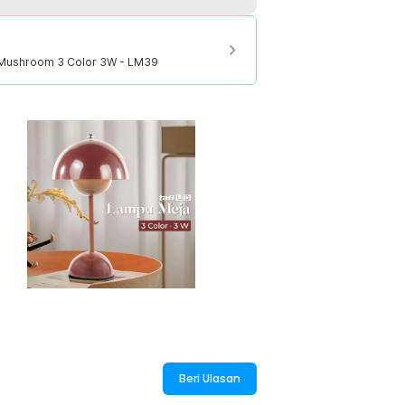
terbuat dari material polikarbonat
etahanannya sehingga dapat digunakan
 Mushroom 3 Color 3W - LM39
:
 Mushroom 3 Color 3W - LM39
Beri Ulasan