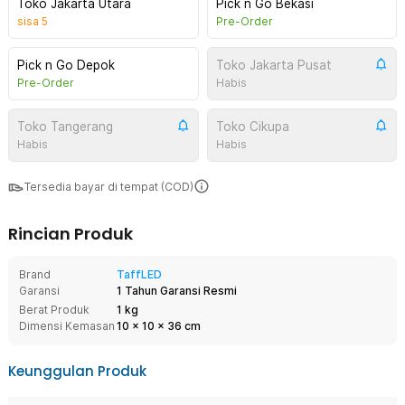
Toko Jakarta Utara
Pick n Go Bekasi
sisa
5
Pre-Order
Pick n Go Depok
Toko Jakarta Pusat
Pre-Order
Habis
Toko Tangerang
Toko Cikupa
Habis
Habis
Tersedia bayar di tempat (COD)
Rincian Produk
Brand
TaffLED
Garansi
1 Tahun Garansi Resmi
Berat Produk
1 kg
Dimensi Kemasan
10
x
10
x
36
cm
Keunggulan Produk