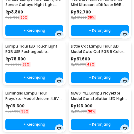
Sensor Cahaya Night Light
Mini Ultrasonic Diffuser RGB
Warm White 5W - GY01
500ml Remote - HUMI H14A
Rp
8.800
Rp
92.700
Rp
21.900
60%
Rp
143.900
36%
+ Keranjang
+ Keranjang
Lampu Tidur LED Touch Light
Little Cat Lampu Tidur LED
RGB USB Rechargeable
Model Cute Cat RGB 5 Color
1500mAh 5V 3W - F8-1
0.3W 4.5V - LJC-124
Rp
76.600
Rp
51.600
Rp
122.900
38%
Rp
88.900
42%
+ Keranjang
+ Keranjang
Luminaria Lampu Tidur
NEWSTYLE Lampu Proyektor
Proyektor Model Unicorn 4.5V -
Model Constellation LED Night
GP-ZS0
Light 3W 5V - NL-USB
Rp
15.600
Rp
126.000
Rp
24.000
35%
Rp
195.900
36%
+ Keranjang
+ Keranjang