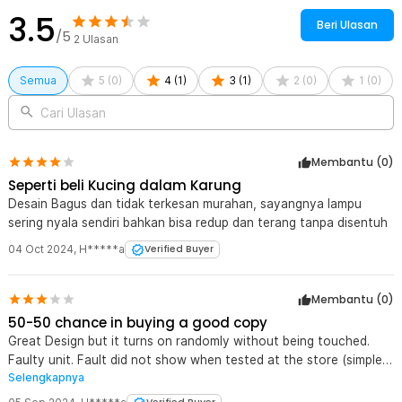
lelah. Cocok untuk digunakan saat membaca, bekerja, atau
3.5
beristirahat. Dengan pencahayaan yang lembut dan tidak
Beri Ulasan
/5
menyilaukan, lampu ini mendukung kenyamanan visual dalam
2
Ulasan
aktivitas sehari-hari Anda.
Semua
5
(
0
)
4
(
1
)
3
(
1
)
2
(
0
)
1
(
0
)
Kelengkapan Produk
Cari Ulasan
Rincian yang Anda dapatkan untuk pembelian produk ini:
1 x TaffLED Lampu Meja Hias Touch LED USB Rechargeable 3in1
1800mAh - P340
Membantu (
0
)
1 x Kabel USB Type C
Seperti beli Kucing dalam Karung
1 x Panduan Penggunaan
Desain Bagus dan tidak terkesan murahan, sayangnya lampu
sering nyala sendiri bahkan bisa redup dan terang tanpa disentuh
04 Oct 2024
,
H*****a
Verified Buyer
Membantu (
0
)
50-50 chance in buying a good copy
Great Design but it turns on randomly without being touched.
Faulty unit. Fault did not show when tested at the store (simple
Selengkapnya
on-off function)