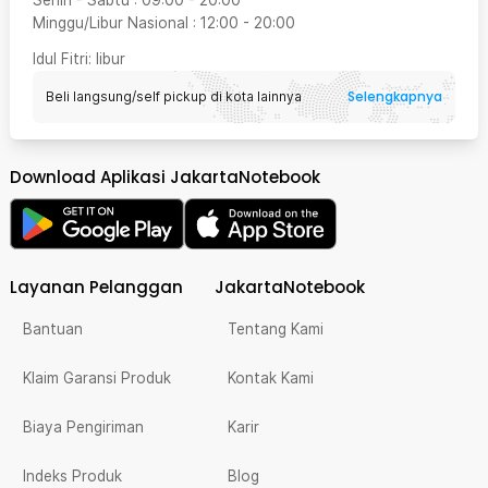
Senin - Sabtu
:
09:00
-
20:00
Minggu/Libur Nasional
:
12:00
-
20:00
Idul Fitri
: libur
Selengkapnya
Beli langsung/self pickup di kota lainnya
Download Aplikasi JakartaNotebook
Layanan Pelanggan
JakartaNotebook
Bantuan
Tentang Kami
Klaim Garansi Produk
Kontak Kami
Biaya Pengiriman
Karir
Indeks Produk
Blog