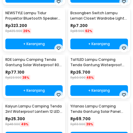
NEWSTYLE Lampu Tidur
Bcsongben Switch Lampu
Proyektor Bluetooth Speaker
Lemari Closet Wardrobe Light
220V with Remote - GX-334
Automatic Switch - YGKG1
Rp
323.200
Rp
7.200
Rp
435.900
26%
Rp
18.900
62%
+ Keranjang
+ Keranjang
RDE Lampu Camping Tenda
TaffLED Lampu Camping
Gantung Solar Waterproof 800
Tenda Gantung Waterproof
Lumens 2400mAh - HS-V65
150 Lumens 800mAh - 511
Rp
77.100
Rp
26.700
Rp
123.900
38%
Rp
50.900
48%
+ Keranjang
+ Keranjang
Kaiyun Lampu Camping Tenda
Yifanao Lampu Camping
2in1 Waterproof Lantern 12 LED -
Tenda Gantung Solar Panel
9789
Waterproof IPX6 280W - G13
Rp
25.300
Rp
69.700
Rp
48.900
49%
Rp
113.900
39%