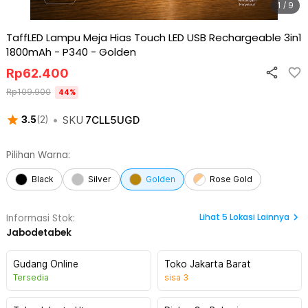
1 / 9
TaffLED Lampu Meja Hias Touch LED USB Rechargeable 3in1
1800mAh - P340
-
Golden
Rp
62.400
Rp
109.900
44
%
•
SKU
7CLL5UGD
3.5
(
2
)
Pilihan Warna:
Black
Silver
Golden
Rose Gold
Lihat
5
Lokasi Lainnya
Informasi Stok:
Jabodetabek
Gudang Online
Toko Jakarta Barat
Tersedia
sisa
3