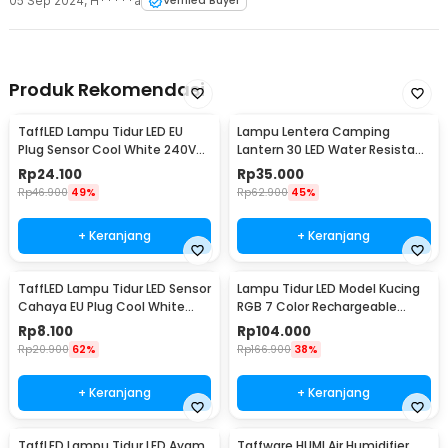
05 Sep 2024
,
H*****a
Verified Buyer
Produk Rekomendasi
TaffLED Lampu Tidur LED EU
Lampu Lentera Camping
Plug Sensor Cool White 240V
Lantern 30 LED Water Resistant
0.5W - LXX3148
- GY18
Rp
24.100
Rp
35.000
Rp
46.900
49%
Rp
62.900
45%
+ Keranjang
+ Keranjang
TaffLED Lampu Tidur LED Sensor
Lampu Tidur LED Model Kucing
Cahaya EU Plug Cool White
RGB 7 Color Rechargeable
0.5W 250V - L200
0.4W 5V 1200mAh - LJC-101
Rp
8.100
Rp
104.000
Rp
20.900
62%
Rp
166.900
38%
+ Keranjang
+ Keranjang
TaffLED Lampu Tidur LED Ayam
Taffware HUMI Air Humidifier