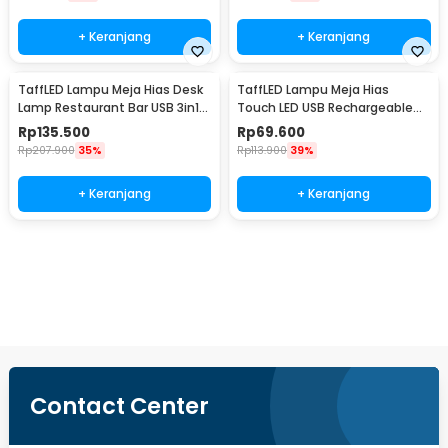
+ Keranjang
+ Keranjang
TaffLED Lampu Meja Hias Desk
TaffLED Lampu Meja Hias
Lamp Restaurant Bar USB 3in1
Touch LED USB Rechargeable
Color - TW54
Tri Color 1W - BRF5
Rp
135.500
Rp
69.600
Rp
207.900
35%
Rp
113.900
39%
+ Keranjang
+ Keranjang
Beli Sekarang
Contact Center