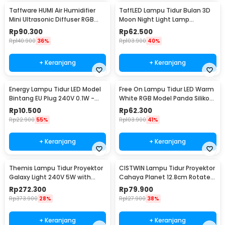
Taffware HUMI Air Humidifier
TaffLED Lampu Tidur Bulan 3D
Mini Ultrasonic Diffuser RGB
Moon Night Light Lamp
500ml Remote - 2467
Rechargeable 12cm - ROX-05
Rp
90.300
Rp
62.500
Rp
140.900
36%
Rp
103.900
40%
+ Keranjang
+ Keranjang
Energy Lampu Tidur LED Model
Free On Lampu Tidur LED Warm
Bintang EU Plug 240V 0.1W -
White RGB Model Panda Silikon
EN-NL-8
Lamp 1.5W - ZH-121
Rp
10.500
Rp
62.300
Rp
22.900
55%
Rp
103.900
41%
+ Keranjang
+ Keranjang
Themis Lampu Tidur Proyektor
CISTWIN Lampu Tidur Proyektor
Galaxy Light 240V 5W with
Cahaya Planet 12.8cm Rotate
Remote Control - HR-A1
with 6 Film - PT-521
Rp
272.300
Rp
79.900
Rp
373.900
28%
Rp
127.900
38%
+ Keranjang
+ Keranjang