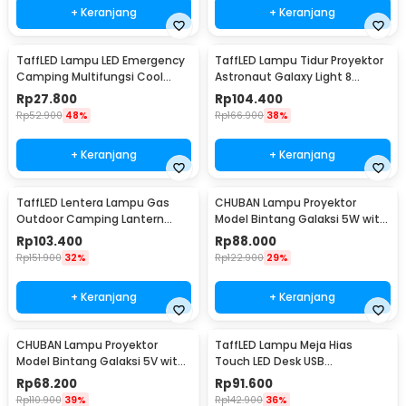
+ Keranjang
+ Keranjang
TaffLED Lampu LED Emergency
TaffLED Lampu Tidur Proyektor
Camping Multifungsi Cool
Astronaut Galaxy Light 8
White 10W 1200mAh - LB171
Colors 5W 240V - HD481
Rp
27.800
Rp
104.400
Rp
52.900
48%
Rp
166.900
38%
+ Keranjang
+ Keranjang
TaffLED Lentera Lampu Gas
CHUBAN Lampu Proyektor
Outdoor Camping Lantern
Model Bintang Galaksi 5W with
Lamp - BRS-55
Remote Control - HR-F3
Rp
103.400
Rp
88.000
Rp
151.900
32%
Rp
122.900
29%
+ Keranjang
+ Keranjang
CHUBAN Lampu Proyektor
TaffLED Lampu Meja Hias
Model Bintang Galaksi 5V with
Touch LED Desk USB
Remote Control - HR-F2
Rechargeable Tri Color 3W -
Rp
68.200
Rp
91.600
J420
Rp
110.900
39%
Rp
142.900
36%