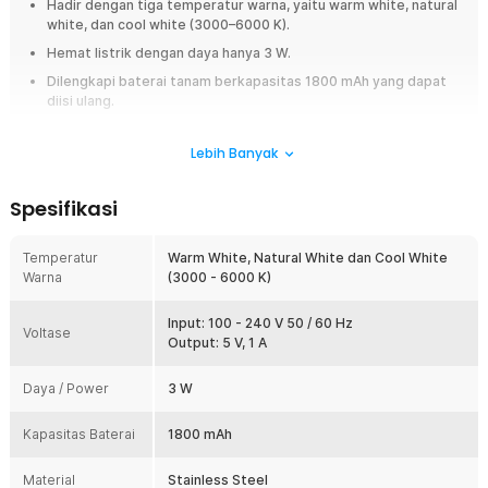
Hadir dengan tiga temperatur warna, yaitu warm white, natural
white, dan cool white (3000–6000 K).
Hemat listrik dengan daya hanya 3 W.
Dilengkapi baterai tanam berkapasitas 1800 mAh yang dapat
diisi ulang.
Terbuat dari stainless steel yang ringan dan tahan lama.
Lebih Banyak
Overview
Ciptakan suasana yang menyenangkan di dalam rumah dengan
Spesifikasi
menggunakan lampu meja yang satu ini. Dilengkapi dengan 3 temperatur
warna yang cocok untuk berbagai kebutuhan, baik sebagai lampu tidur,
Temperatur
Warm White, Natural White dan Cool White
lampu baca, maupun lampu meja di restoran. Teknologi modern dengan
Warna
(3000 - 6000 K)
mekanisme sentuh menjadikan lampu ini tampil lebih futuristis. Ditambah
lagi dengan paduan material kokoh dan warna elegan, lampu ini tampak
semakin premium.
Input: 100 - 240 V 50 / 60 Hz
Voltase
Output: 5 V, 1 A
Fitur
Daya / Power
3 W
Desain Premium
Kesan mewah dan premium langsung terasa dari tampilan lampu
Kapasitas Baterai
1800 mAh
meja ini. Desain modern yang mengutamakan estetika
menghadirkan cahaya yang tidak langsung menyilaukan mata.
Material
Stainless Steel
Cahaya lembutnya menciptakan nuansa hangat dan menenangkan,