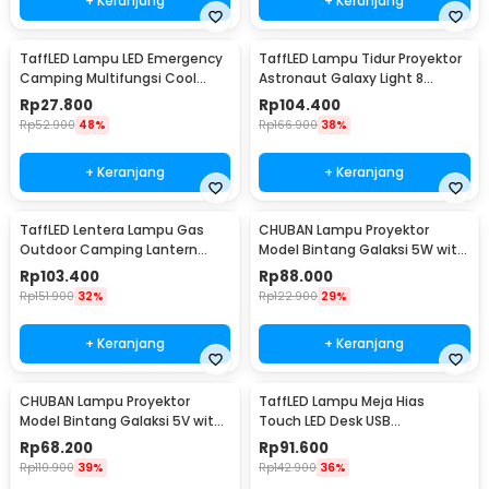
+ Keranjang
+ Keranjang
TaffLED Lampu LED Emergency
TaffLED Lampu Tidur Proyektor
Camping Multifungsi Cool
Astronaut Galaxy Light 8
White 10W 1200mAh - LB171
Colors 5W 240V - HD481
Rp
27.800
Rp
104.400
Rp
52.900
48%
Rp
166.900
38%
+ Keranjang
+ Keranjang
TaffLED Lentera Lampu Gas
CHUBAN Lampu Proyektor
Outdoor Camping Lantern
Model Bintang Galaksi 5W with
Lamp - BRS-55
Remote Control - HR-F3
Rp
103.400
Rp
88.000
Rp
151.900
32%
Rp
122.900
29%
+ Keranjang
+ Keranjang
CHUBAN Lampu Proyektor
TaffLED Lampu Meja Hias
Model Bintang Galaksi 5V with
Touch LED Desk USB
Remote Control - HR-F2
Rechargeable Tri Color 3W -
Rp
68.200
Rp
91.600
J420
Rp
110.900
39%
Rp
142.900
36%