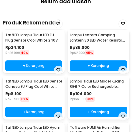
Belum ada ulasan
Produk Rekomendasi
TaffLED Lampu Tidur LED EU
Lampu Lentera Camping
Plug Sensor Cool White 240V
Lantern 30 LED Water Resistant
0.5W - LXX3148
- GY18
Rp
24.100
Rp
35.000
Rp
46.900
49%
Rp
62.900
45%
+ Keranjang
+ Keranjang
TaffLED Lampu Tidur LED Sensor
Lampu Tidur LED Model Kucing
Cahaya EU Plug Cool White
RGB 7 Color Rechargeable
0.5W 250V - L200
0.4W 5V 1200mAh - LJC-101
Rp
8.100
Rp
104.000
Rp
20.900
62%
Rp
166.900
38%
+ Keranjang
+ Keranjang
TaffLED Lampu Tidur LED Ayam
Taffware HUMI Air Humidifier