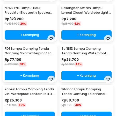
NEWSTYLE Lampu Tidur
Bcsongben Switch Lampu
Proyektor Bluetooth Speaker
Lemari Closet Wardrobe Light
220V with Remote - GX-334
Automatic Switch - YGKG1
Rp
323.200
Rp
7.200
Rp
435.900
26%
Rp
18.900
62%
+ Keranjang
+ Keranjang
RDE Lampu Camping Tenda
TaffLED Lampu Camping
Gantung Solar Waterproof 800
Tenda Gantung Waterproof
Lumens 2400mAh - HS-V65
150 Lumens 800mAh - 511
Rp
77.100
Rp
26.700
Rp
123.900
38%
Rp
50.900
48%
+ Keranjang
+ Keranjang
Kaiyun Lampu Camping Tenda
Yifanao Lampu Camping
2in1 Waterproof Lantern 12 LED -
Tenda Gantung Solar Panel
9789
Waterproof IPX6 280W - G13
Rp
25.300
Rp
69.700
Rp
48.900
49%
Rp
113.900
39%