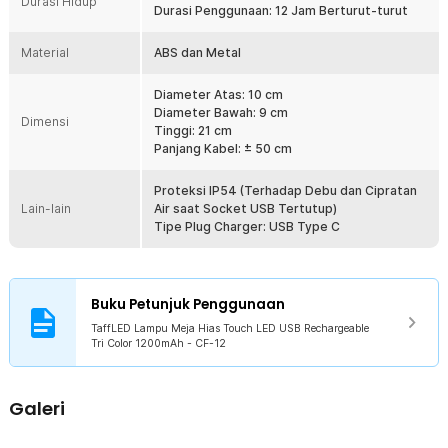
Durasi Hidup
Durasi Penggunaan: 12 Jam Berturut-turut
Canggih dengan Sistem Sentuh
Mengusung konsep modern dengan mekanisme sentuh untuk
Material
mengatur penggunaan cahaya membuat lampu meja ini tampak
ABS dan Metal
canggih. Cukup sentuh bagian atas lampu untuk mengganti warna
cahaya atau mengatur tingkat kecerahannya.
Diameter Atas: 10 cm
Diameter Bawah: 9 cm
Dengan Baterai Isi Ulang
Dimensi
Tinggi: 21 cm
Tidak perlu repot lagi membeli baterai secara terpisah karena
Panjang Kabel: ± 50 cm
lampu ini menggunakan baterai built-in yang bisa Anda isi ulang
menggunakan kabel USB. Dengan kapasitas baterai mencapai 1200
mAh, lampu meja mampu menyala hingga 12 jam lamanya.
Proteksi IP54 (Terhadap Debu dan Cipratan
Lain-lain
Air saat Socket USB Tertutup)
Tipe Plug Charger: USB Type C
Kelengkapan Produk
Rincian yang Anda dapatkan untuk pembelian produk ini:
1 x TaffLED Lampu Meja Hias Touch LED USB Rechargeable Tri
Color 1200mAh - CF-12
Buku Petunjuk Penggunaan
1 x Kabel USB Type C
TaffLED Lampu Meja Hias Touch LED USB Rechargeable
1 x Panduan Penggunaan
Tri Color 1200mAh - CF-12
Galeri