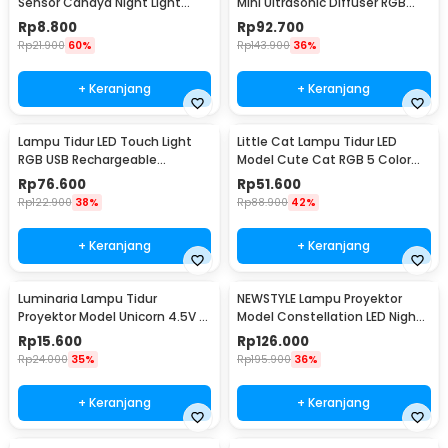
Sensor Cahaya Night Light
Mini Ultrasonic Diffuser RGB
Warm White 5W - GY01
500ml Remote - HUMI H14A
Rp
8.800
Rp
92.700
Rp
21.900
60%
Rp
143.900
36%
+ Keranjang
+ Keranjang
Lampu Tidur LED Touch Light
Little Cat Lampu Tidur LED
RGB USB Rechargeable
Model Cute Cat RGB 5 Color
1500mAh 5V 3W - F8-1
0.3W 4.5V - LJC-124
Rp
76.600
Rp
51.600
Rp
122.900
38%
Rp
88.900
42%
+ Keranjang
+ Keranjang
Luminaria Lampu Tidur
NEWSTYLE Lampu Proyektor
Proyektor Model Unicorn 4.5V -
Model Constellation LED Night
GP-ZS0
Light 3W 5V - NL-USB
Rp
15.600
Rp
126.000
Rp
24.000
35%
Rp
195.900
36%
+ Keranjang
+ Keranjang