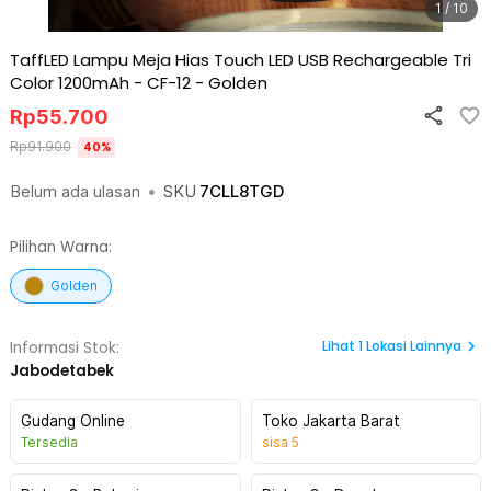
1 / 10
TaffLED Lampu Meja Hias Touch LED USB Rechargeable Tri
Color 1200mAh - CF-12
-
Golden
Rp
55.700
Rp
91.900
40
%
Belum ada ulasan
•
SKU
7CLL8TGD
Pilihan Warna:
Golden
Lihat
1
Lokasi Lainnya
Informasi Stok:
Jabodetabek
Gudang Online
Toko Jakarta Barat
Tersedia
sisa
5