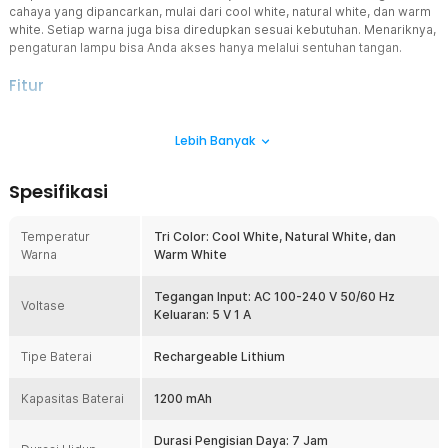
cahaya yang dipancarkan, mulai dari cool white, natural white, dan warm
white. Setiap warna juga bisa diredupkan sesuai kebutuhan. Menariknya,
pengaturan lampu bisa Anda akses hanya melalui sentuhan tangan.
Fitur
Dekorasi Modern dan Premium
Lebih Banyak
Kesan mewah dan premium tampak pada lampu meja hias ini. Hal ini
berkat warna elegan yang digunakan. Tak ketinggalan bentuknya
yang unik seperti jamur guna memberikan sentuhan tampilan yang
Spesifikasi
tak biasa di meja kamar, bar, atau restoran.
Pancaran 3 Warna Cahaya
Temperatur
Tri Color: Cool White, Natural White, dan
Warna cahaya yang dipancarkan dapat mempengaruhi suasana di
Warna
Warm White
sekitarnya. Itulah mengapa lampu meja hias ini dibekali dengan 3
pilihan warna cahaya, yakni cool white, natural white, dan warm
white. Pilih dan nyalakan warna cahaya terbaik sesuai keinginan
Tegangan Input: AC 100-240 V 50/60 Hz
Voltase
Anda.
Keluaran: 5 V 1 A
Bahan Berkualitas
Tipe Baterai
Rechargeable Lithium
Bodi lampu ini dibuat dengan material metal yang dikenal kuat.
Dengan material ini lampu akan tetap berdiri dengan kokoh meski
Kapasitas Baterai
digunakan dalam jangka waktu yang lama. Pada bagian bawah
1200 mAh
terbuat dari bahan ABS berkualitas dengan tekstur yang membuat
lampu ini tidak mudah bergeser saat Anda letakkan di meja.
Durasi Pengisian Daya: 7 Jam