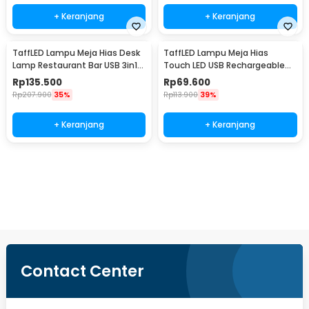
+ Keranjang
+ Keranjang
TaffLED Lampu Meja Hias Desk
TaffLED Lampu Meja Hias
Lamp Restaurant Bar USB 3in1
Touch LED USB Rechargeable
Color - TW54
Tri Color 1W - BRF5
Rp
135.500
Rp
69.600
Rp
207.900
35%
Rp
113.900
39%
+ Keranjang
+ Keranjang
Beli Sekarang
Contact Center