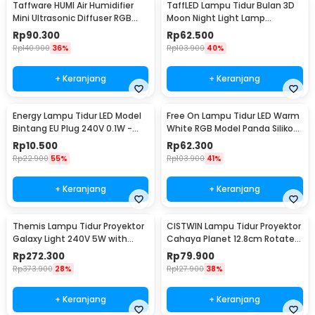
Taffware HUMI Air Humidifier
TaffLED Lampu Tidur Bulan 3D
Mini Ultrasonic Diffuser RGB
Moon Night Light Lamp
500ml Remote - 2467
Rechargeable 12cm - ROX-05
Rp
90.300
Rp
62.500
Rp
140.900
36%
Rp
103.900
40%
+ Keranjang
+ Keranjang
Energy Lampu Tidur LED Model
Free On Lampu Tidur LED Warm
Bintang EU Plug 240V 0.1W -
White RGB Model Panda Silikon
EN-NL-8
Lamp 1.5W - ZH-121
Rp
10.500
Rp
62.300
Rp
22.900
55%
Rp
103.900
41%
+ Keranjang
+ Keranjang
Themis Lampu Tidur Proyektor
CISTWIN Lampu Tidur Proyektor
Galaxy Light 240V 5W with
Cahaya Planet 12.8cm Rotate
Remote Control - HR-A1
with 6 Film - PT-521
Rp
272.300
Rp
79.900
Rp
373.900
28%
Rp
127.900
38%
+ Keranjang
+ Keranjang