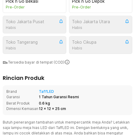
Pick n Go Bekasi
Pick n Go Depok
Pre-Order
Pre-Order
Toko Jakarta Pusat
Toko Jakarta Utara
Habis
Habis
Toko Tangerang
Toko Cikupa
Habis
Habis
Tersedia bayar di tempat (COD)
Rincian Produk
Brand
TaffLED
Garansi
1 Tahun Garansi Resmi
Berat Produk
0.6 kg
Dimensi Kemasan
12
x
12
x
25
cm
Butuh penerangan tambahan untuk mempercantik meja Anda? Letakkan
saja lampu meja hias LED dari TaffLED ini. Dengan bentuknya yang unik,
lampu ini cocok diletakkan di atas meja. Anda bahkan bisa mengatur