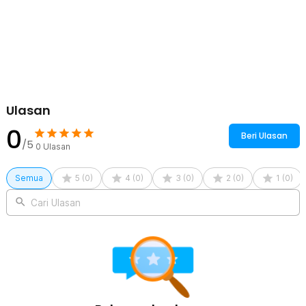
Ulasan
0
Beri Ulasan
/5
0
Ulasan
Semua
5
(
0
)
4
(
0
)
3
(
0
)
2
(
0
)
1
(
0
)
Cari Ulasan