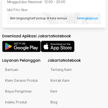
Minggu/Libur Nasional
:
12:00
-
20:00
Idul Fitri
: libur
Selengkapnya
Beli langsung/self pickup di kota lainnya
Download Aplikasi JakartaNotebook
Layanan Pelanggan
JakartaNotebook
Bantuan
Tentang Kami
Klaim Garansi Produk
Kontak Kami
Biaya Pengiriman
Karir
Indeks Produk
Blog