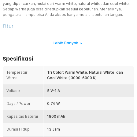
yang dipancarkan, mulai dari warm white, natural white, dan cool white.
Setiap warna juga bisa diredupkan sesuai kebutuhan. Menariknya,
pengaturan lampu bisa Anda akses hanya melalui sentuhan tangan.
Fitur
Dekorasi Modern dan Premium
Lebih Banyak
Kesan mewah dan premium tampak pada lampu meja hias ini. Hal ini
berkat warna elegan yang digunakan. Tak ketinggalan bentuknya
yang unik seperti jamur akan memberikan sentuhan berbeda di
Spesifikasi
meja kamar, bar, atau restoran.
Pancaran 3 Warna Cahaya
Temperatur
Tri Color: Warm White, Natural White, dan
Warna cahaya yang dipancarkan dapat mempengaruhi suasana di
Warna
Cool White ( 3000-6000 K)
sekitarnya. Itulah mengapa lampu meja hias ini dibekali dengan tiga
pilihan warna cahaya. Pilih dan nyalakan warna cahaya terbaik
Voltase
sesuai keinginan Anda.
5 V-1 A
Pilih Tingkat Kecerahan
Daya / Power
0.74 W
Meski pancaran cahayanya lembut dan tidak menyakiti mata, Anda
tetap bisa mengatur tingkat kecerahan cahaya. Terdiri dari
Kapasitas Baterai
tiga tingkatan cahaya yang bisa Anda pilih. Dengan begitu, Anda
1800 mAh
akan mendapatkan intensitas cahaya yang tepat.
Durasi Hidup
13 Jam
Canggih dengan Sistem Sentuh
Mengusung konsep modern dengan mekanisme sentuh untuk