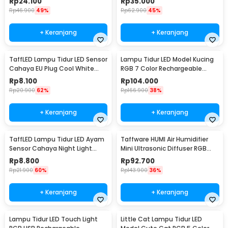
Rp
24.100
Rp
35.000
Rp
46.900
49%
Rp
62.900
45%
+ Keranjang
+ Keranjang
TaffLED Lampu Tidur LED Sensor
Lampu Tidur LED Model Kucing
Cahaya EU Plug Cool White
RGB 7 Color Rechargeable
0.5W 250V - L200
0.4W 5V 1200mAh - LJC-101
Rp
8.100
Rp
104.000
Rp
20.900
62%
Rp
166.900
38%
+ Keranjang
+ Keranjang
TaffLED Lampu Tidur LED Ayam
Taffware HUMI Air Humidifier
Sensor Cahaya Night Light
Mini Ultrasonic Diffuser RGB
Warm White 5W - GY01
500ml Remote - HUMI H14A
Rp
8.800
Rp
92.700
Rp
21.900
60%
Rp
143.900
36%
+ Keranjang
+ Keranjang
Lampu Tidur LED Touch Light
Little Cat Lampu Tidur LED