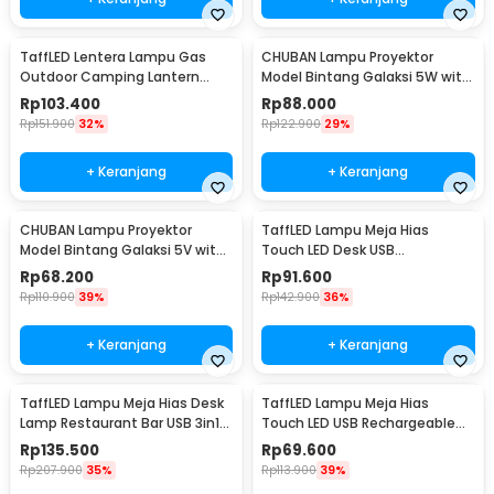
TaffLED Lentera Lampu Gas
CHUBAN Lampu Proyektor
Outdoor Camping Lantern
Model Bintang Galaksi 5W with
Lamp - BRS-55
Remote Control - HR-F3
Rp
103.400
Rp
88.000
Rp
151.900
32%
Rp
122.900
29%
+ Keranjang
+ Keranjang
CHUBAN Lampu Proyektor
TaffLED Lampu Meja Hias
Model Bintang Galaksi 5V with
Touch LED Desk USB
Remote Control - HR-F2
Rechargeable Tri Color 3W -
Rp
68.200
Rp
91.600
J420
Rp
110.900
39%
Rp
142.900
36%
+ Keranjang
+ Keranjang
TaffLED Lampu Meja Hias Desk
TaffLED Lampu Meja Hias
Lamp Restaurant Bar USB 3in1
Touch LED USB Rechargeable
Color - TW54
Tri Color 1W - BRF5
Rp
135.500
Rp
69.600
Rp
207.900
35%
Rp
113.900
39%