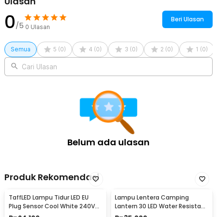
Ulasan
0
Beri Ulasan
/5
0
Ulasan
Semua
5
(
0
)
4
(
0
)
3
(
0
)
2
(
0
)
1
(
0
)
Cari Ulasan
Belum ada ulasan
Produk Rekomendasi
TaffLED Lampu Tidur LED EU
Lampu Lentera Camping
Plug Sensor Cool White 240V
Lantern 30 LED Water Resistant
0.5W - LXX3148
- GY18