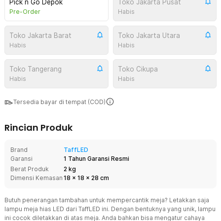
Pick n Go Depok
Toko Jakarta Pusat
Pre-Order
Habis
Toko Jakarta Barat
Toko Jakarta Utara
Habis
Habis
Toko Tangerang
Toko Cikupa
Habis
Habis
Tersedia bayar di tempat (COD)
Rincian Produk
Brand
TaffLED
Garansi
1 Tahun Garansi Resmi
Berat Produk
2 kg
Dimensi Kemasan
18
x
18
x
28
cm
Butuh penerangan tambahan untuk mempercantik meja? Letakkan saja
lampu meja hias LED dari TaffLED ini. Dengan bentuknya yang unik, lampu
ini cocok diletakkan di atas meja. Anda bahkan bisa mengatur cahaya