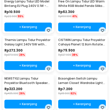
Energy Lampu Tidur LED Model
Free On Lampu Tidur LED Warm
Bintang EU Plug 240V 0.1W -
White RGB Model Panda Silikon
EN-NL-8
Lamp 1.5W - ZH-121
Rp
10.500
Rp
62.300
Rp
22.900
55%
Rp
103.900
41%
+ Keranjang
+ Keranjang
Themis Lampu Tidur Proyektor
CISTWIN Lampu Tidur Proyektor
Galaxy Light 240V 5W with
Cahaya Planet 12.8cm Rotate
Remote Control - HR-A1
with 6 Film - PT-521
Rp
272.300
Rp
79.900
Rp
373.900
28%
Rp
127.900
38%
+ Keranjang
+ Keranjang
NEWSTYLE Lampu Tidur
Bcsongben Switch Lampu
Proyektor Bluetooth Speaker
Lemari Closet Wardrobe Light
220V with Remote - GX-334
Automatic Switch - YGKG1
Rp
323.200
Rp
7.200
Rp
435.900
26%
Rp
18.900
62%
+ Keranjang
+ Keranjang