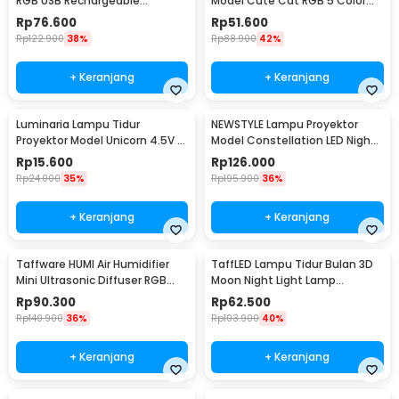
RGB USB Rechargeable
Model Cute Cat RGB 5 Color
1500mAh 5V 3W - F8-1
0.3W 4.5V - LJC-124
Rp
76.600
Rp
51.600
Rp
122.900
38%
Rp
88.900
42%
+ Keranjang
+ Keranjang
Luminaria Lampu Tidur
NEWSTYLE Lampu Proyektor
Proyektor Model Unicorn 4.5V -
Model Constellation LED Night
GP-ZS0
Light 3W 5V - NL-USB
Rp
15.600
Rp
126.000
Rp
24.000
35%
Rp
195.900
36%
+ Keranjang
+ Keranjang
Taffware HUMI Air Humidifier
TaffLED Lampu Tidur Bulan 3D
Mini Ultrasonic Diffuser RGB
Moon Night Light Lamp
500ml Remote - 2467
Rechargeable 12cm - ROX-05
Rp
90.300
Rp
62.500
Rp
140.900
36%
Rp
103.900
40%
+ Keranjang
+ Keranjang