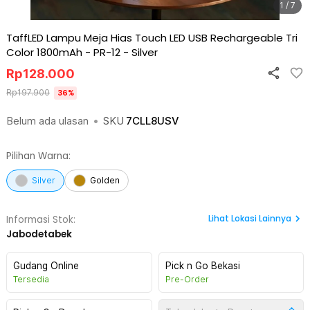
1 / 7
TaffLED Lampu Meja Hias Touch LED USB Rechargeable Tri
Color 1800mAh - PR-12
-
Silver
Rp
128.000
Rp
197.900
36
%
Belum ada ulasan
•
SKU
7CLL8USV
Pilihan Warna:
Silver
Golden
Lihat
Lokasi Lainnya
Informasi Stok:
Jabodetabek
Gudang Online
Pick n Go Bekasi
Tersedia
Pre-Order