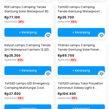
RDE Lampu Camping Tenda
TaffLED Lampu Camping
Gantung Solar Waterproof 800
Tenda Gantung Waterproof
Lumens 2400mAh - HS-V65
150 Lumens 800mAh - 511
Rp
77.100
Rp
26.700
Rp
123.900
38%
Rp
50.900
48%
+ Keranjang
+ Keranjang
Kaiyun Lampu Camping Tenda
Yifanao Lampu Camping
2in1 Waterproof Lantern 12 LED -
Tenda Gantung Solar Panel
9789
Waterproof IPX6 280W - G13
Rp
25.300
Rp
69.700
Rp
48.900
49%
Rp
113.900
39%
+ Keranjang
+ Keranjang
TaffLED Lampu LED Emergency
TaffLED Lampu Tidur Proyektor
Camping Multifungsi Cool
Astronaut Galaxy Light 8
White 10W 1200mAh - LB171
Colors 5W 240V - HD481
Rp
27.800
Rp
104.400
Rp
52.900
48%
Rp
166.900
38%
+ Keranjang
+ Keranjang