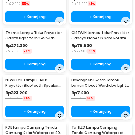
Rp
22.900
55%
Rp
103.900
41%
+ Keranjang
+ Keranjang
Themis Lampu Tidur Proyektor
CISTWIN Lampu Tidur Proyektor
Galaxy Light 240V 5W with
Cahaya Planet 12.8cm Rotate
Remote Control - HR-A1
with 6 Film - PT-521
Rp
272.300
Rp
79.900
Rp
373.900
28%
Rp
127.900
38%
+ Keranjang
+ Keranjang
NEWSTYLE Lampu Tidur
Bcsongben Switch Lampu
Proyektor Bluetooth Speaker
Lemari Closet Wardrobe Light
220V with Remote - GX-334
Automatic Switch - YGKG1
Rp
323.200
Rp
7.200
Rp
435.900
26%
Rp
18.900
62%
+ Keranjang
+ Keranjang
RDE Lampu Camping Tenda
TaffLED Lampu Camping
Gantung Solar Waterproof 800
Tenda Gantung Waterproof