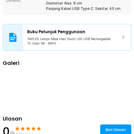
Dimensi
Diameter Alas: 9 cm
dengan bagian atas pipih memberikan kesan sleek untuk ruangan
Panjang Kabel USB Type C: Sekitar 45 cm
yang tampak elegan.
Sesuaikan Warna dan Suasana
Menawarkan 3 pilihan warna lampu, sesuaikan warna dengan
suasana yang Anda inginkan. Pilih warm white untuk kesan hangat,
Buku Petunjuk Penggunaan
natural white untuk sehari-hari, dan cool white untuk temani waktu
kerja atau belajar.
TaffLED Lampu Meja Hias Touch LED USB Rechargeable
Tri Color 1W - BRF5
Kontrol Sentuh Praktis
Tak perlu repot mencari tombol untuk menyalakan lampu. TaffLED
menggunakan kontrol sentuh praktis sehingga Anda dapat
Galeri
menyalakan lampu meja hanya dengan sekali sentuh. Anda juga
bisa memilih mode dan warna lampu dengan menyentuh bagian
atas lampu.
Baterai Tahan Lama
Dibekali dengan baterai dengan kapasitas besar 1200 mAh,
gunakan lampu meja sebagai penerangan tambahan kapan saja.
Jika daya baterai habis, Anda bisa mengisi ulang daya
menggunakan kabel daya Type C.
Terangi Semua Ruangan
Ulasan
Intensitas dan warna cahaya yang dapat diatur membuat lampu
meja ini cocok digunakan sebagai penerangan tambahan di mana
0
Beri Ulasan
saja. Letakkan sebagai dekorasi untuk melengkapi kamar tidur,
/5