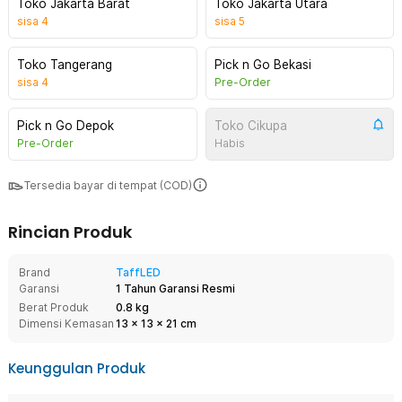
Toko Jakarta Barat
Toko Jakarta Utara
sisa
4
sisa
5
Toko Tangerang
Pick n Go Bekasi
sisa
4
Pre-Order
Pick n Go Depok
Toko Cikupa
Pre-Order
Habis
Tersedia bayar di tempat (COD)
Rincian Produk
Brand
TaffLED
Garansi
1 Tahun Garansi Resmi
Berat Produk
0.8 kg
Dimensi Kemasan
13
x
13
x
21
cm
Keunggulan Produk