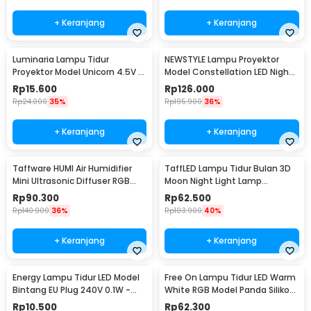
+ Keranjang
+ Keranjang
Luminaria Lampu Tidur
NEWSTYLE Lampu Proyektor
Proyektor Model Unicorn 4.5V -
Model Constellation LED Night
GP-ZS0
Light 3W 5V - NL-USB
Rp
15.600
Rp
126.000
Rp
24.000
35%
Rp
195.900
36%
+ Keranjang
+ Keranjang
Taffware HUMI Air Humidifier
TaffLED Lampu Tidur Bulan 3D
Mini Ultrasonic Diffuser RGB
Moon Night Light Lamp
500ml Remote - 2467
Rechargeable 12cm - ROX-05
Rp
90.300
Rp
62.500
Rp
140.900
36%
Rp
103.900
40%
+ Keranjang
+ Keranjang
Energy Lampu Tidur LED Model
Free On Lampu Tidur LED Warm
Bintang EU Plug 240V 0.1W -
White RGB Model Panda Silikon
EN-NL-8
Lamp 1.5W - ZH-121
Rp
10.500
Rp
62.300