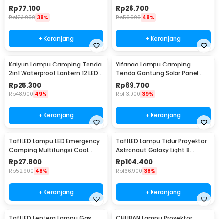
Lumens 2400mAh - HS-V65
150 Lumens 800mAh - 511
Rp
77.100
Rp
26.700
Rp
123.900
38%
Rp
50.900
48%
+ Keranjang
+ Keranjang
Kaiyun Lampu Camping Tenda
Yifanao Lampu Camping
2in1 Waterproof Lantern 12 LED -
Tenda Gantung Solar Panel
9789
Waterproof IPX6 280W - G13
Rp
25.300
Rp
69.700
Rp
48.900
49%
Rp
113.900
39%
+ Keranjang
+ Keranjang
TaffLED Lampu LED Emergency
TaffLED Lampu Tidur Proyektor
Camping Multifungsi Cool
Astronaut Galaxy Light 8
White 10W 1200mAh - LB171
Colors 5W 240V - HD481
Rp
27.800
Rp
104.400
Rp
52.900
48%
Rp
166.900
38%
+ Keranjang
+ Keranjang
TaffLED Lentera Lampu Gas
CHUBAN Lampu Proyektor