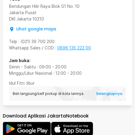
Bendungan Hilir Raya Blok G1 No. 10
Jakarta Pusat
DKI Jakarta
10210
Lihat google maps
Telp
:
(021) 39 700 200
Whatsapp Sales / COD
:
0896 135 222 00
Jam buka:
Senin - Sabtu
:
09:00
-
20:00
Minggu/Libur Nasional
:
12:00
-
20:00
Idul Fitri
: libur
Selengkapnya
Beli langsung/self pickup di kota lainnya
Download Aplikasi JakartaNotebook