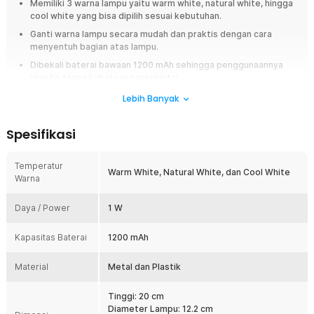
Memiliki 3 warna lampu yaitu warm white, natural white, hingga
cool white yang bisa dipilih sesuai kebutuhan.
Ganti warna lampu secara mudah dan praktis dengan cara
menyentuh bagian atas lampu.
Dibekali baterai bawaan 1200 mAh sehingga penggunaannya
praktis tanpa kabel yang menjuntai.
Desainnya elegan dan minimalis, cocok untuk meja kamar tidur,
Lebih Banyak
meja ruang tamu, hingga meja makan.
Spesifikasi
Overview
Lengkapi dekorasi meja belajar atau ruang kerja dengan lampu meja
Temperatur
hias dari TaffLED. Kombinasi desain minimalis dan 3 pilihan warna lampu
Warm White, Natural White, dan Cool White
Warna
membuat lampu ini cocok digunakan di berbagai ruangan. Semakin
praktis dengan kontrol sentuh pada bagian atas lampu untuk
memudahkan Anda menyalakan dan mematikan lampu hanya dengan 1
Daya / Power
1 W
sentuhan. TaffLED lampu meja hias siap memberikan sentuhan istimewa
pada setiap momen Anda.
Kapasitas Baterai
1200 mAh
Fitur
Material
Metal dan Plastik
Minimalis dan Elegan
Tinggi: 20 cm
Menawarkan model minimalis dan elegan, lampu meja hias ini
Diameter Lampu: 12.2 cm
cocok untuk melengkapi dekorasi ruangan. Modelnya yang polos