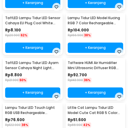
+ Keranjang
+ Keranjang
TaffLED Lampu Tidur LED Sensor
Lampu Tidur LED Model Kucing
Cahaya EU Plug Cool White
RGB 7 Color Rechargeable
0.5W 250V - L200
0.4W 5V 1200mAh - LJC-101
Rp
8.100
Rp
104.000
Rp
20.900
62%
Rp
166.900
38%
+ Keranjang
+ Keranjang
TaffLED Lampu Tidur LED Ayam
Taffware HUMI Air Humidifier
Sensor Cahaya Night Light
Mini Ultrasonic Diffuser RGB
Warm White 5W - GY01
500ml Remote - HUMI H14A
Rp
8.800
Rp
92.700
Rp
21.900
60%
Rp
143.900
36%
+ Keranjang
+ Keranjang
Lampu Tidur LED Touch Light
Little Cat Lampu Tidur LED
RGB USB Rechargeable
Model Cute Cat RGB 5 Color
1500mAh 5V 3W - F8-1
0.3W 4.5V - LJC-124
Rp
76.600
Rp
51.600
Rp
122.900
38%
Rp
88.900
42%