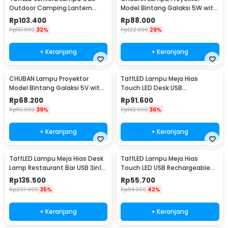
Outdoor Camping Lantern
Model Bintang Galaksi 5W with
Lamp - BRS-55
Remote Control - HR-F3
Rp
103.400
Rp
88.000
Rp
151.900
32%
Rp
122.900
29%
+ Keranjang
+ Keranjang
CHUBAN Lampu Proyektor
TaffLED Lampu Meja Hias
Model Bintang Galaksi 5V with
Touch LED Desk USB
Remote Control - HR-F2
Rechargeable Tri Color 3W -
Rp
68.200
Rp
91.600
J420
Rp
110.900
39%
Rp
142.900
36%
+ Keranjang
+ Keranjang
TaffLED Lampu Meja Hias Desk
TaffLED Lampu Meja Hias
Lamp Restaurant Bar USB 3in1
Touch LED USB Rechargeable
Color - TW54
3in1 1800mAh - P340
Rp
135.500
Rp
55.700
Rp
207.900
35%
Rp
94.900
42%
+ Keranjang
+ Keranjang