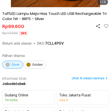
1 / 9
TaffLED Lampu Meja Hias Touch LED USB Rechargeable Tri
Color 1W - BRF5
-
Silver
Rp
69.600
Rp
113.900
39
%
Belum ada ulasan
•
SKU
7CLL4PSV
Pilihan Warna:
Silver
Golden
Lihat
6
Lokasi Lainnya
Informasi Stok:
Jabodetabek
Gudang Online
Toko Jakarta Pusat
Tersedia
sisa
4