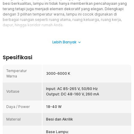
besi berkualitas, lampu ini tidak hanya memberikan pencahayaan yang
terang tetapi juga menjadi elemen dekoratif yang elegan. Dilengkapi
dengan 3 pilihan temperatur warna, lampu ini cocok digunakan di
berbagai ruangan seperti ruang utama, ruang keluarga, ruang kerja,
dapur, hingga koridor rumah Anda.
Fitur
Lebih Banyak
Pencahayaan Terang dan Nyaman di Mata
Lampu plafon LED TaffLED mampu menghasilkan cahaya yang
Spesifikasi
terang tanpa efek flicker, sehingga nyaman di mata. Dengan
pencahayaan yang stabil, lampu ini ideal untuk berbagai ruangan,
mulai dari kamar tidur, ruang kerja, ruang tamu, hingga dapur dan
Temperatur
3000-6000 K
koridor rumah.
Warna
3 Pilihan Temperatur Warna
Dilengkapi dengan tiga opsi temperatur warna yang dapat
Input: AC 85-265 V, 50/60 Hz
Voltase
disesuaikan dengan suasana yang ingin Anda ciptakan:
Output: DC 48-160 V, 260 mA
Warm White (3000 K) – Menciptakan suasana hangat dan
Daya / Power
18-40 W
nyaman.
Natural White (4000 K) – Memberikan pencahayaan netral yang
cocok untuk aktivitas sehari-hari.
Material
Besi dan Akrilik
Cool White (6000 K) – Menghasilkan cahaya putih terang untuk
suasana yang lebih segar dan produktif
Base Lampu: