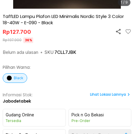
1 / 9
TaffLED Lampu Plafon LED Minimalis Nordic Style 3 Color
18-40W - E-090
-
Black
Rp
127.700
Rp
197.900
36
%
Belum ada ulasan
•
SKU
7CLL7JBK
Pilihan Warna:
Black
Lihat
Lokasi Lainnya
Informasi Stok:
Jabodetabek
Gudang Online
Pick n Go Bekasi
Tersedia
Pre-Order