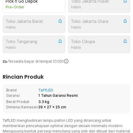
Pick n Go Depok
Toko Jakarta Pusat
Pre-Order
Habis
Toko Jakarta Barat
Toko Jakarta Utara
Habis
Habis
Toko Tangerang
Toko Cikupa
Habis
Habis
Tersedia bayar di tempat (COD)
Rincian Produk
Brand
TaffLED
Garansi
1 Tahun Garansi Resmi
Berat Produk
3.3 kg
Dimensi Kemasan
29
x
27
x
25
cm
TaffLED menghadirkan lampu plafon LED yang dirancang untuk
memberikan pencahayaan optimal dengan desain minimalis modern.
Mengusung bentuk persegi menyilang yang unik dan dibuat dari material