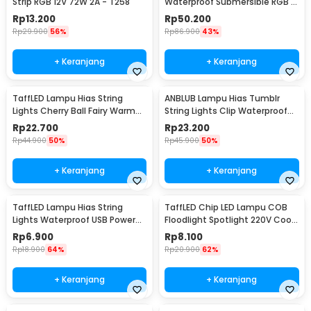
Strip RGB 12V 72W 2A - T258
Waterproof Submersible RGB 2
PCS with Remote - 13017
Rp
13.200
Rp
50.200
Rp
29.900
56%
Rp
86.900
43%
+ Keranjang
+ Keranjang
TaffLED Lampu Hias String
ANBLUB Lampu Hias Tumblr
Lights Cherry Ball Fairy Warm
String Lights Clip Waterproof
White 5M - LY20W
20 LED 2M - 0606
Rp
22.700
Rp
23.200
Rp
44.900
50%
Rp
45.900
50%
+ Keranjang
+ Keranjang
TaffLED Lampu Hias String
TaffLED Chip LED Lampu COB
Lights Waterproof USB Power
Floodlight Spotlight 220V Cool
50 LED 5M - SZ
White 6000K 50W - COB4060-
Rp
6.900
Rp
8.100
AC220-50
Rp
18.900
64%
Rp
20.900
62%
+ Keranjang
+ Keranjang