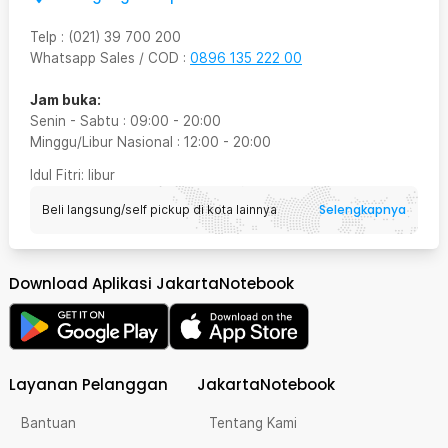
Telp
:
(021) 39 700 200
Whatsapp Sales / COD
:
0896 135 222 00
Jam buka:
Senin - Sabtu
:
09:00
-
20:00
Minggu/Libur Nasional
:
12:00
-
20:00
Idul Fitri
: libur
Selengkapnya
Beli langsung/self pickup di kota lainnya
Download Aplikasi JakartaNotebook
Layanan Pelanggan
JakartaNotebook
Bantuan
Tentang Kami