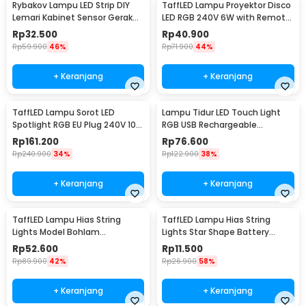
Rybakov Lampu LED Strip DIY
TaffLED Lampu Proyektor Disco
Lemari Kabinet Sensor Gerak
LED RGB 240V 6W with Remote
4.5W 1M - 2835
Control - CY-LV-RG
Rp
32.500
Rp
40.900
Rp
59.900
46%
Rp
71.900
44%
+ Keranjang
+ Keranjang
TaffLED Lampu Sorot LED
Lampu Tidur LED Touch Light
Spotlight RGB EU Plug 240V 10W
RGB USB Rechargeable
- L18RG
1500mAh 5V 3W - F8-1
Rp
161.200
Rp
76.600
Rp
240.900
34%
Rp
122.900
38%
+ Keranjang
+ Keranjang
TaffLED Lampu Hias String
TaffLED Lampu Hias String
Lights Model Bohlam
Lights Star Shape Battery
Waterproof 20 LED 5M - PD039
Power 20 LED 3M - 2G11
Rp
52.600
Rp
11.500
Rp
89.900
42%
Rp
26.900
58%
+ Keranjang
+ Keranjang