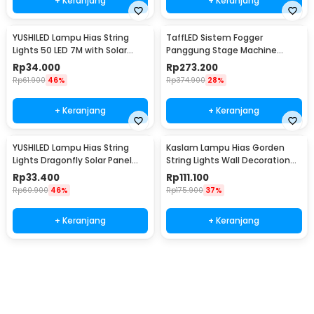
+ Keranjang
+ Keranjang
YUSHILED Lampu Hias String
TaffLED Sistem Fogger
Lights 50 LED 7M with Solar
Panggung Stage Machine
Panel - M072
Ejector with RGB LED - KY-
Rp
34.000
Rp
273.200
LED500
Rp
61.900
46%
Rp
374.900
28%
+ Keranjang
+ Keranjang
YUSHILED Lampu Hias String
Kaslam Lampu Hias Gorden
Lights Dragonfly Solar Panel
String Lights Wall Decoration
IP65 8 Modes 20 LED - M088
18W 3x3M 320 LED - S-32
Rp
33.400
Rp
111.100
Rp
60.900
46%
Rp
175.900
37%
+ Keranjang
+ Keranjang
Beli Sekarang