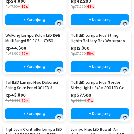
Rp
24.800
Rp
42.200
Rp
47.900
49%
Rp
73.900
43%
+ Keranjang
+ Keranjang
WuFang Lampu Balon LED RGB
TaffLED Lampu Hias String
Multifungsi 50 PCS - XX50
Lights Battery Box Waterproof
50 LED 5M - G5
Rp
44.600
Rp
12.300
Rp
76.900
43%
Rp
27.900
56%
+ Keranjang
+ Keranjang
TaffLED Lampu Hias Dekorasi
TaffLED Lampu Hias Gorden
String Solar Panel 30 LED 8
String Lights 3x3M 300 LED Cool
Mode 6.5M - 896
White 18W - 300L
Rp
43.800
Rp
57.500
Rp
75.900
43%
Rp
96.900
41%
+ Keranjang
+ Keranjang
Tightsen Controller Lampu LED
Lampu Hias LED Bawah Air