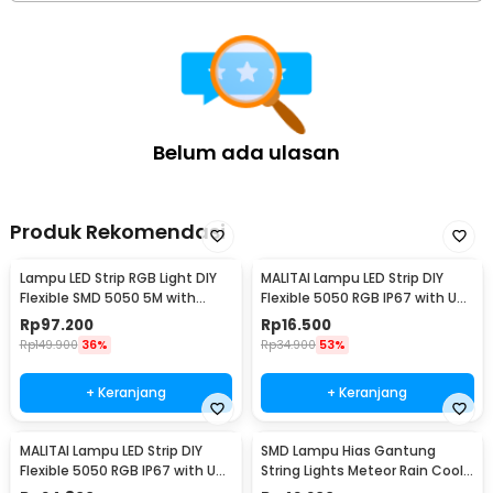
Belum ada ulasan
Produk Rekomendasi
Lampu LED Strip RGB Light DIY
MALITAI Lampu LED Strip DIY
Flexible SMD 5050 5M with
Flexible 5050 RGB IP67 with USB
Remote
Controller 1M - SMD2835
Rp
97.200
Rp
16.500
Rp
149.900
36%
Rp
34.900
53%
+ Keranjang
+ Keranjang
MALITAI Lampu LED Strip DIY
SMD Lampu Hias Gantung
Flexible 5050 RGB IP67 with USB
String Lights Meteor Rain Cool
Controller 2M - SMD2835
White 30cm 8 PCS