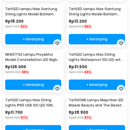
TaffLED Lampu Hias Gantung
TaffLED Lampu Hias Gantung
String Lights Model Bohlam
String Lights Model Bohlam
Mini Waterproof 6M - ZYD0931
Mini Waterproof 3M - ZYD0931
Rp
18.200
Rp
13.200
Rp
37.900
52%
Rp
29.900
56%
+ Keranjang
+ Keranjang
NEWSTYLE Lampu Proyektor
TaffLED Lampu Hias String
Model Constellation LED Night
Lights Waterproof 100 LED with
Light 3W 5V - NL-USB
Solar Panel - M071
Rp
126.000
Rp
31.500
Rp
195.900
36%
Rp
57.900
46%
+ Keranjang
+ Keranjang
TaffLED Lampu Hias String
TaffHOME Lampu Meja Hias LED
Lights IP65 USB 100 LED 10M
Mawar Beauty and The Beast
Warm White - TDC-01
Warm White - AC01
Rp
11.700
Rp
28.900
Rp
26.900
57%
Rp
65.900
57%