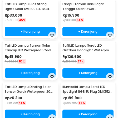
TaffLED Lampu Hias String
Lampu Taman Hias Pagar
Lights Solar 12M 100 LED RGB
Tangga Solar Power
Waterproof - YY-3210
Waterproof Cool White - HBT-
Rp
33.000
Rp
15.900
1501
Rp
59.900
45%
Rp
33.900
54%
+ Keranjang
+ Keranjang
TaffLED Lampu Taman Solar
TaffLED Lampu Sorot LED
Tancap LED Waterproof Cool
Outdoor Floodlight Waterproof
White 6000K - YF-922
Cool White 30W - W804
Rp
18.900
Rp
120.600
Rp
38.900
52%
Rp
188.900
37%
+ Keranjang
+ Keranjang
TaffLED Lampu Dinding Solar
Illumsolid Lampu Sorot LED
Sensor Gerak Waterproof 20
Spotlight RGB EU Plug DMX512
LED Cool White - L20
240V 30W - YS-P01
Rp
26.300
Rp
199.900
Rp
49.900
48%
Rp
299.900
34%
+ Keranjang
+ Keranjang