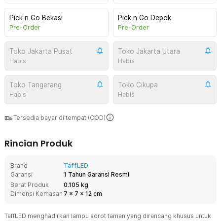
Pick n Go Bekasi
Pick n Go Depok
Pre-Order
Pre-Order
Toko Jakarta Pusat
Toko Jakarta Utara
Habis
Habis
Toko Tangerang
Toko Cikupa
Habis
Habis
Tersedia bayar di tempat (COD)
Rincian Produk
Brand
TaffLED
Garansi
1 Tahun Garansi Resmi
Berat Produk
0.105 kg
Dimensi Kemasan
7
x
7
x
12
cm
TaffLED menghadirkan lampu sorot taman yang dirancang khusus untuk