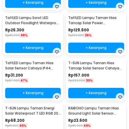
+ Keranjang
+ Keranjang
TaffLED Lampu Sorot LED
TaffLED Lampu Taman Hias
Outdoor Floodlight Waterproof
Tancap Solar Power
Cool White 50W - A8
Waterproof 10 LED 2835 - TS-
Rp
26.300
Rp
129.600
G2202
Rp
49.900
48%
Rp
199.900
36%
+ Keranjang
+ Keranjang
TaffLED Lampu Taman Hias
T-SUN Lampu Taman Hias
Solar Sensor Cahaya IP44
Tancap Solar Sensor Cahaya
Warm White 4 PCS - L20
IP65 Warm White 3W - TS-
Rp
31.200
Rp
157.000
G0902
Rp
57.900
47%
Rp
223.900
30%
+ Keranjang
+ Keranjang
T-SUN Lampu Taman Energi
RAIBOHO Lampu Taman Hias
Solar Waterproof 7 LED RGB 200
Ground Light Solar Sensor
Lumens 1.6W - TS-G0102
Waterproof 12/20LED - RB20
Rp
68.200
Rp
23.600
Rp
111.900
40%
Rp
45.900
49%