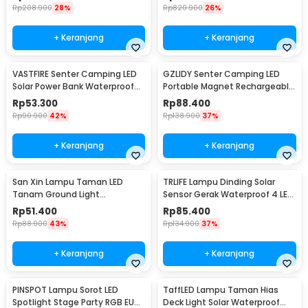
Inner Light - 3120
Rp
208.900
28%
Rp
820.900
26%
+ Keranjang
+ Keranjang
VASTFIRE Senter Camping LED
GZLIDY Senter Camping LED
Solar Power Bank Waterproof
Portable Magnet Rechargeable
IP65 - YD-878A
2000 Lumens Big - W599A
Rp
53.300
Rp
88.400
Rp
90.900
42%
Rp
138.900
37%
+ Keranjang
+ Keranjang
San Xin Lampu Taman LED
TRLIFE Lampu Dinding Solar
Tanam Ground Light
Sensor Gerak Waterproof 4 LED
Waterproof 3W Warm White -
Cool White 4W - K7004
Rp
51.400
Rp
85.400
SX120
Rp
88.900
43%
Rp
134.900
37%
+ Keranjang
+ Keranjang
PINSPOT Lampu Sorot LED
TaffLED Lampu Taman Hias
Spotlight Stage Party RGB EU
Deck Light Solar Waterproof