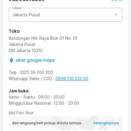
Lokasi
Jakarta Pusat
Toko
Bendungan Hilir Raya Blok G1 No. 10
Jakarta Pusat
DKI Jakarta
10210
Lihat google maps
Telp
:
(021) 39 700 200
Whatsapp Sales / COD
:
0896 135 222 00
Jam buka:
Senin - Sabtu
:
09:00
-
20:00
Minggu/Libur Nasional
:
12:00
-
20:00
Idul Fitri
: libur
Selengkapnya
Beli langsung/self pickup di kota lainnya