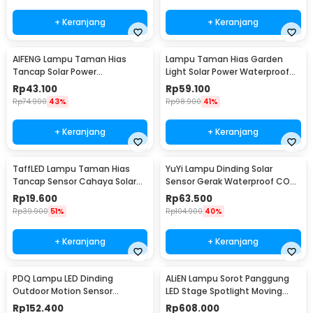
+ Keranjang
+ Keranjang
AIFENG Lampu Taman Hias
Lampu Taman Hias Garden
Tancap Solar Power
Light Solar Power Waterproof
Waterproof Cool White -
Cool White - EM375
Rp
43.100
Rp
59.100
EM320
Rp
74.900
43%
Rp
98.900
41%
+ Keranjang
+ Keranjang
TaffLED Lampu Taman Hias
YuYi Lampu Dinding Solar
Tancap Sensor Cahaya Solar
Sensor Gerak Waterproof COB
Power Waterproof - EM300
100LED Cool White - SMT-F100
Rp
19.600
Rp
63.500
Rp
39.900
51%
Rp
104.900
40%
+ Keranjang
+ Keranjang
PDQ Lampu LED Dinding
ALiEN Lampu Sorot Panggung
Outdoor Motion Sensor
LED Stage Spotlight Moving
Waterproof Cool White 15W
Head RGB 10W - DM512
Rp
152.400
Rp
608.000