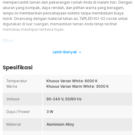
mempercantik taman dan pekarangan rumah Anda di malam hari. Dengan
ukuran yang kompak, daya rendah, dan pilihan warna yang beragam,
lampu ini memberikan pencahayaan estetis tanpa membebani biaya
listrik. Dirancang dengan material tahan air, TaffLED KU-02 cocok untuk
digunakan di luar ruangan, memastikan taman Anda tetap terlihat
memukau meskipun terkena hujan.
Fitur
Pencahayaan Estetis untuk Taman di Malam Hari
Lebih Banyak
Dirancang untuk memperindah tampilan taman Anda di malam hari.
Dengan pencahayaan yang terang dan sudut sorot yang optimal,
Spesifikasi
TaffLED KU-02 mampu menciptakan atmosfer yang menawan di
sekitar pekarangan rumah. Anda bisa memasangnya di beberapa
sudut strategis untuk mendapatkan pencahayaan yang merata dan
Temperatur
Khusus Varian White: 6000 K
menciptakan efek dramatis pada elemen-elemen taman, seperti
Warna
Khusus Varian Warm White: 3000 K
pohon, semak, atau air mancur.
Teknologi Waterproof IP65 untuk Ketahanan Luar Ruangan
Voltase
90-240 V, 50/60 Hz
Dilengkapi dengan perlindungan waterproof dengan sertifikasi
IP65, yang membuatnya tahan terhadap air hujan dan kondisi cuaca
Daya / Power
3 W
ekstrem lainnya. Dengan material yang kokoh dan tahan lama, Anda
dapat memasang lampu ini di area terbuka tanpa khawatir akan
Material
Aluminium Alloy
kerusakan akibat hujan atau kelembapan. Ini menjadikannya pilihan
ideal untuk area taman atau pekarangan yang sering terkena