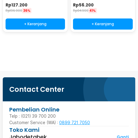
Plug 240V 10W - WRGB
Warm White 8 PCS - L20
Rp
127.200
Rp
56.200
Rp
196.900
36%
Rp
94.900
41%
+ Keranjang
+ Keranjang
Beli Sekarang
Contact Center
Pembelian Online
Telp : (021) 39 700 200
Customer Service (WA) :
0899 721 7050
Toko Kami
Jabodetabek
Ganti