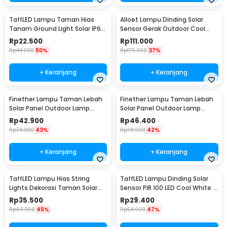
TaffLED Lampu Taman Hias
Alloet Lampu Dinding Solar
Tanam Ground Light Solar IP65
Sensor Gerak Outdoor Cool
8 LED - CL-022
White 50 LED - LE66
Rp
22.500
Rp
111.000
Rp
44.900
50%
Rp
175.900
37%
+ Keranjang
+ Keranjang
Finether Lampu Taman Lebah
Finether Lampu Taman Lebah
Solar Panel Outdoor Lamp
Solar Panel Outdoor Lamp
Waterproof IP65 30 LED - BE306
Waterproof IP65 50 LED - BE306
Rp
42.900
Rp
46.400
Rp
74.900
43%
Rp
78.900
42%
+ Keranjang
+ Keranjang
TaffLED Lampu Hias String
TaffLED Lampu Dinding Solar
Lights Dekorasi Taman Solar
Sensor PIR 100 LED Cool White -
12M 100LED - S-04
BK-100
Rp
35.500
Rp
29.400
Rp
63.900
45%
Rp
54.900
47%