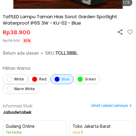
1 / 9
TaffLED Lampu Taman Hias Sorot Garden Spotlight
Waterproof IP65 3W - KU-02
-
Blue
Rp
38.900
Rp
78.900
51
%
Belum ada ulasan
•
SKU
7CLL3BBL
Pilihan Warna:
White
Red
Blue
Green
Warm White
Lihat
Lokasi Lainnya
Informasi Stok:
Jabodetabek
Gudang Online
Toko Jakarta Barat
Tersedia
sisa
8