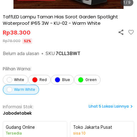
1 / 9
TaffLED Lampu Taman Hias Sorot Garden Spotlight
Waterproof IP65 3W - KU-02
-
Warm White
Rp
38.300
Rp
78.900
52
%
Belum ada ulasan
•
SKU
7CLL3BWT
Pilihan Warna:
White
Red
Blue
Green
Warm White
Lihat
5
Lokasi Lainnya
Informasi Stok:
Jabodetabek
Gudang Online
Toko Jakarta Pusat
Tersedia
sisa
10