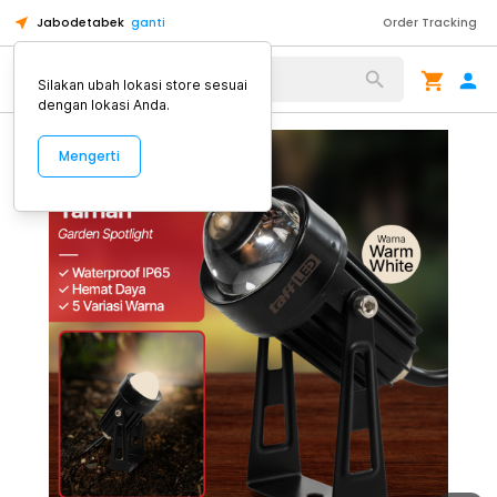
Jabodetabek
ganti
Order Tracking
Alat Kopi
Silakan ubah lokasi store sesuai
dengan lokasi Anda.
Mengerti