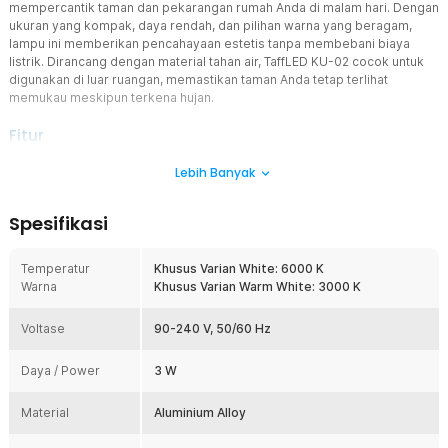
mempercantik taman dan pekarangan rumah Anda di malam hari. Dengan
ukuran yang kompak, daya rendah, dan pilihan warna yang beragam,
lampu ini memberikan pencahayaan estetis tanpa membebani biaya
listrik. Dirancang dengan material tahan air, TaffLED KU-02 cocok untuk
digunakan di luar ruangan, memastikan taman Anda tetap terlihat
memukau meskipun terkena hujan.
Fitur
Pencahayaan Estetis untuk Taman di Malam Hari
Lebih Banyak
Dirancang untuk memperindah tampilan taman Anda di malam hari.
Dengan pencahayaan yang terang dan sudut sorot yang optimal,
Spesifikasi
TaffLED KU-02 mampu menciptakan atmosfer yang menawan di
sekitar pekarangan rumah. Anda bisa memasangnya di beberapa
sudut strategis untuk mendapatkan pencahayaan yang merata dan
Temperatur
Khusus Varian White: 6000 K
menciptakan efek dramatis pada elemen-elemen taman, seperti
Warna
Khusus Varian Warm White: 3000 K
pohon, semak, atau air mancur.
Teknologi Waterproof IP65 untuk Ketahanan Luar Ruangan
Voltase
90-240 V, 50/60 Hz
Dilengkapi dengan perlindungan waterproof dengan sertifikasi
IP65, yang membuatnya tahan terhadap air hujan dan kondisi cuaca
Daya / Power
3 W
ekstrem lainnya. Dengan material yang kokoh dan tahan lama, Anda
dapat memasang lampu ini di area terbuka tanpa khawatir akan
Material
Aluminium Alloy
kerusakan akibat hujan atau kelembapan. Ini menjadikannya pilihan
ideal untuk area taman atau pekarangan yang sering terkena