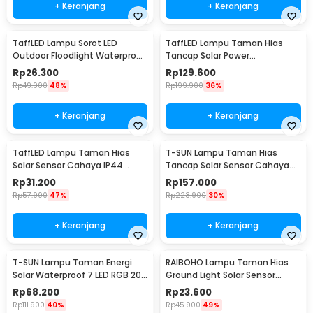
+ Keranjang
+ Keranjang
TaffLED Lampu Sorot LED
TaffLED Lampu Taman Hias
Outdoor Floodlight Waterproof
Tancap Solar Power
Cool White 50W - A8
Waterproof 10 LED 2835 - TS-
Rp
26.300
Rp
129.600
G2202
Rp
49.900
48%
Rp
199.900
36%
+ Keranjang
+ Keranjang
TaffLED Lampu Taman Hias
T-SUN Lampu Taman Hias
Solar Sensor Cahaya IP44
Tancap Solar Sensor Cahaya
Warm White 4 PCS - L20
IP65 Warm White 3W - TS-
Rp
31.200
Rp
157.000
G0902
Rp
57.900
47%
Rp
223.900
30%
+ Keranjang
+ Keranjang
T-SUN Lampu Taman Energi
RAIBOHO Lampu Taman Hias
Solar Waterproof 7 LED RGB 200
Ground Light Solar Sensor
Lumens 1.6W - TS-G0102
Waterproof 12/20LED - RB20
Rp
68.200
Rp
23.600
Rp
111.900
40%
Rp
45.900
49%