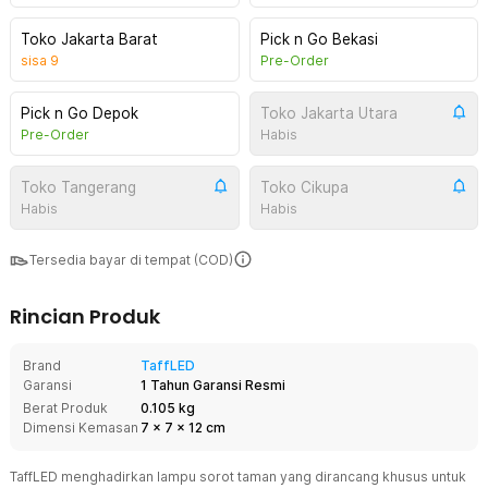
Toko Jakarta Barat
Pick n Go Bekasi
sisa
9
Pre-Order
Pick n Go Depok
Toko Jakarta Utara
Pre-Order
Habis
Toko Tangerang
Toko Cikupa
Habis
Habis
Tersedia bayar di tempat (COD)
Rincian Produk
Brand
TaffLED
Garansi
1 Tahun Garansi Resmi
Berat Produk
0.105 kg
Dimensi Kemasan
7
x
7
x
12
cm
TaffLED menghadirkan lampu sorot taman yang dirancang khusus untuk