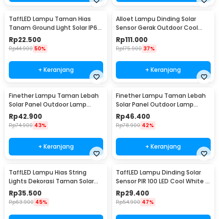
TaffLED Lampu Taman Hias
Alloet Lampu Dinding Solar
Tanam Ground Light Solar IP65
Sensor Gerak Outdoor Cool
8 LED - CL-022
White 50 LED - LE66
Rp
22.500
Rp
111.000
Rp
44.900
50%
Rp
175.900
37%
+ Keranjang
+ Keranjang
Finether Lampu Taman Lebah
Finether Lampu Taman Lebah
Solar Panel Outdoor Lamp
Solar Panel Outdoor Lamp
Waterproof IP65 30 LED - BE306
Waterproof IP65 50 LED - BE306
Rp
42.900
Rp
46.400
Rp
74.900
43%
Rp
78.900
42%
+ Keranjang
+ Keranjang
TaffLED Lampu Hias String
TaffLED Lampu Dinding Solar
Lights Dekorasi Taman Solar
Sensor PIR 100 LED Cool White -
12M 100LED - S-04
BK-100
Rp
35.500
Rp
29.400
Rp
63.900
45%
Rp
54.900
47%