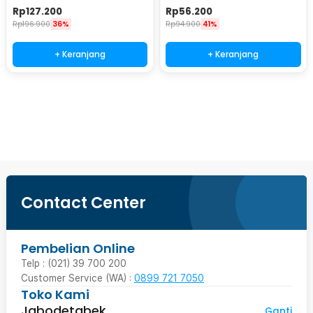
Plug 240V 10W - WRGB
Warm White 8 PCS - L20
Rp
127.200
Rp
56.200
Rp
196.900
36%
Rp
94.900
41%
+ Keranjang
+ Keranjang
Beli Sekarang
Contact Center
Pembelian Online
Telp : (021) 39 700 200
Customer Service (WA) :
0899 721 7050
Toko Kami
Jabodetabek
Ganti