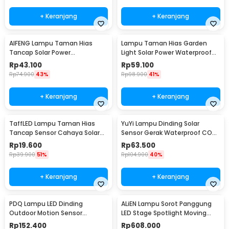
+ Keranjang
+ Keranjang
AIFENG Lampu Taman Hias
Lampu Taman Hias Garden
Tancap Solar Power
Light Solar Power Waterproof
Waterproof Cool White -
Cool White - EM375
Rp
43.100
Rp
59.100
EM320
Rp
74.900
43%
Rp
98.900
41%
+ Keranjang
+ Keranjang
TaffLED Lampu Taman Hias
YuYi Lampu Dinding Solar
Tancap Sensor Cahaya Solar
Sensor Gerak Waterproof COB
Power Waterproof - EM300
100LED Cool White - SMT-F100
Rp
19.600
Rp
63.500
Rp
39.900
51%
Rp
104.900
40%
+ Keranjang
+ Keranjang
PDQ Lampu LED Dinding
ALiEN Lampu Sorot Panggung
Outdoor Motion Sensor
LED Stage Spotlight Moving
Waterproof Cool White 15W
Head RGB 10W - DM512
Rp
152.400
Rp
608.000