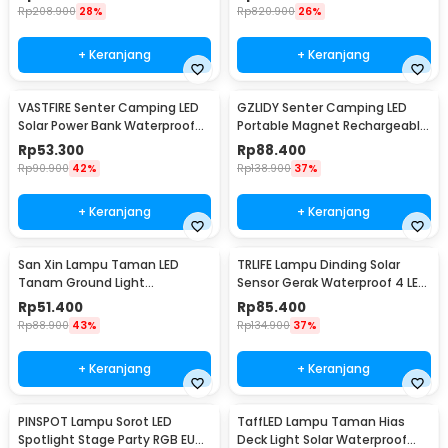
Inner Light - 3120
Rp
208.900
28%
Rp
820.900
26%
+ Keranjang
+ Keranjang
VASTFIRE Senter Camping LED
GZLIDY Senter Camping LED
Solar Power Bank Waterproof
Portable Magnet Rechargeable
IP65 - YD-878A
2000 Lumens Big - W599A
Rp
53.300
Rp
88.400
Rp
90.900
42%
Rp
138.900
37%
+ Keranjang
+ Keranjang
San Xin Lampu Taman LED
TRLIFE Lampu Dinding Solar
Tanam Ground Light
Sensor Gerak Waterproof 4 LED
Waterproof 3W Warm White -
Cool White 4W - K7004
Rp
51.400
Rp
85.400
SX120
Rp
88.900
43%
Rp
134.900
37%
+ Keranjang
+ Keranjang
PINSPOT Lampu Sorot LED
TaffLED Lampu Taman Hias
Spotlight Stage Party RGB EU
Deck Light Solar Waterproof