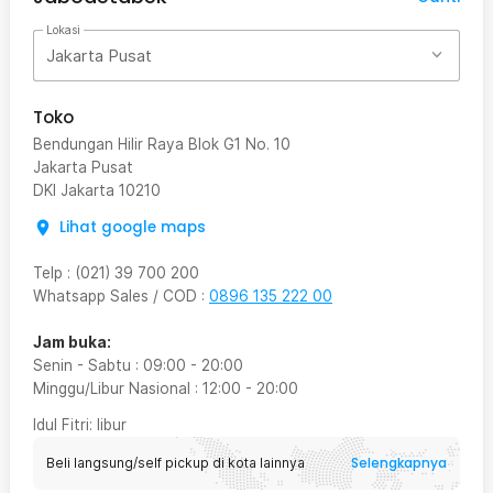
Lokasi
Jakarta Pusat
Toko
Bendungan Hilir Raya Blok G1 No. 10
Jakarta Pusat
DKI Jakarta
10210
Lihat google maps
Telp
:
(021) 39 700 200
Whatsapp Sales / COD
:
0896 135 222 00
Jam buka:
Senin - Sabtu
:
09:00
-
20:00
Minggu/Libur Nasional
:
12:00
-
20:00
Idul Fitri
: libur
Selengkapnya
Beli langsung/self pickup di kota lainnya