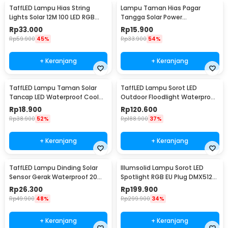
TaffLED Lampu Hias String
Lampu Taman Hias Pagar
Lights Solar 12M 100 LED RGB
Tangga Solar Power
Waterproof - YY-3210
Waterproof Cool White - HBT-
Rp
33.000
Rp
15.900
1501
Rp
59.900
45%
Rp
33.900
54%
+ Keranjang
+ Keranjang
TaffLED Lampu Taman Solar
TaffLED Lampu Sorot LED
Tancap LED Waterproof Cool
Outdoor Floodlight Waterproof
White 6000K - YF-922
Cool White 30W - W804
Rp
18.900
Rp
120.600
Rp
38.900
52%
Rp
188.900
37%
+ Keranjang
+ Keranjang
TaffLED Lampu Dinding Solar
Illumsolid Lampu Sorot LED
Sensor Gerak Waterproof 20
Spotlight RGB EU Plug DMX512
LED Cool White - L20
240V 30W - YS-P01
Rp
26.300
Rp
199.900
Rp
49.900
48%
Rp
299.900
34%
+ Keranjang
+ Keranjang