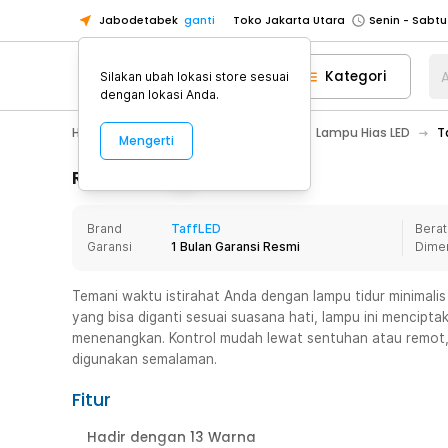
Jabodetabek
ganti
Toko Jakarta Utara
Toko Tangerang
Kategori
A
Silakan ubah lokasi store sesuai
Toko Cikupa
dengan lokasi Anda.
Pick n Go Jakarta Barat
Senin - J
Home Appliance
Lampu Rumah
Lampu Hias LED
T
Mengerti
Pick n Go Bekasi
Senin - Jumat (08
Pick n Go Depok
Senin - Jumat (08
Rincian Produk
Toko Jakarta Pusat
Senin - Sabtu
Brand
TaffLED
Berat
Toko Jakarta Barat
Senin - Sabtu
Garansi
1 Bulan Garansi Resmi
Dime
Toko Jakarta Utara
Toko Tangerang
Temani waktu istirahat Anda dengan lampu tidur minimalis 
yang bisa diganti sesuai suasana hati, lampu ini mencip
Toko Cikupa
menenangkan. Kontrol mudah lewat sentuhan atau remot, 
Pick n Go Jakarta Barat
Senin - J
digunakan semalaman.
Pick n Go Bekasi
Senin - Jumat (08
Fitur
Pick n Go Depok
Senin - Jumat (08
Hadir dengan 13 Warna