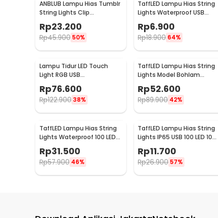
ANBLUB Lampu Hias Tumblr
TaffLED Lampu Hias String
String Lights Clip
Lights Waterproof USB
Waterproof 20 LED 2M -
Power 50 LED 5M - SZ
Rp
23.200
Rp
6.900
0606
Rp
45.900
Rp
18.900
50%
64%
Lampu Tidur LED Touch
TaffLED Lampu Hias String
Light RGB USB
Lights Model Bohlam
Rechargeable 1500mAh 5V
Waterproof 20 LED 5M -
Rp
76.600
Rp
52.600
3W - F8-1
PD039
Rp
122.900
Rp
89.900
38%
42%
TaffLED Lampu Hias String
TaffLED Lampu Hias String
Lights Waterproof 100 LED
Lights IP65 USB 100 LED 10M
with Solar Panel - M071
Warm White - TDC-01
Rp
31.500
Rp
11.700
Rp
57.900
Rp
26.900
46%
57%