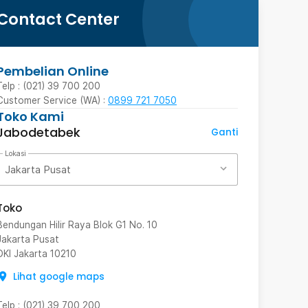
Contact Center
Pembelian Online
Telp : (021) 39 700 200
Customer Service (WA) :
0899 721 7050
Toko Kami
Jabodetabek
Ganti
Lokasi
Jakarta Pusat
Toko
Bendungan Hilir Raya Blok G1 No. 10
Jakarta Pusat
DKI Jakarta
10210
Lihat google maps
Telp
:
(021) 39 700 200