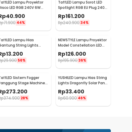
TaffLED Lampu Proyektor
TaffLED Lampu Sorot LED
Disco LED RGB 240V 6W
Spotlight RGB EU Plug 240V
with Remote Control - CY-
10W - L18RG
Rp
40.900
Rp
161.200
LV-RG
Rp
71.900
Rp
240.900
44%
34%
TaffLED Lampu Hias
NEWSTYLE Lampu Proyektor
Gantung String Lights
Model Constellation LED
Model Bohlam Mini
Night Light 3W 5V - NL-USB
Rp
13.200
Rp
126.000
Waterproof 3M - ZYD0931
Rp
29.900
Rp
195.900
56%
36%
TaffLED Sistem Fogger
YUSHILED Lampu Hias String
Panggung Stage Machine
Lights Dragonfly Solar Panel
Ejector with RGB LED - KY-
IP65 8 Modes 20 LED - M088
Rp
273.200
Rp
33.400
LED500
Rp
374.900
Rp
60.900
28%
46%