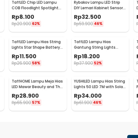
TaffLED Chip LED Lampu
Rybakov Lampu LED Strip
COB Floodlight Spotlight
DIY Lemari Kabinet Sensor
220V Cool White 6000K
Gerak 4.5W 1M - 2835
Rp
8.100
Rp
32.500
50W - COB4060-AC220-
Rp
20.900
Rp
59.900
62%
46%
50
TaffLED Lampu Hias String
TaffLED Lampu Hias
Lights Star Shape Battery
Gantung String Lights
Power 20 LED 3M - 2G11
Model Bohlam Mini
Rp
11.500
Rp
18.200
Waterproof 6M - ZYD0931
Rp
26.900
Rp
37.900
58%
52%
TaffHOME Lampu Meja Hias
YUSHILED Lampu Hias String
LED Mawar Beauty and The
Lights 50 LED 7M with Solar
Beast Warm White - AC01
Panel - M072
Rp
28.900
Rp
34.000
Rp
65.900
Rp
61.900
57%
46%