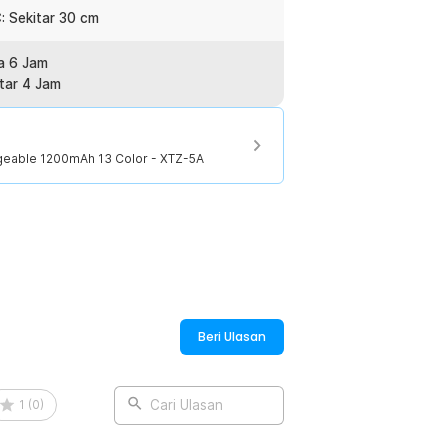
: Sekitar 30 cm
a 6 Jam
tar 4 Jam
geable 1200mAh 13 Color - XTZ-5A
Beri Ulasan
1
(
0
)
Cari Ulasan