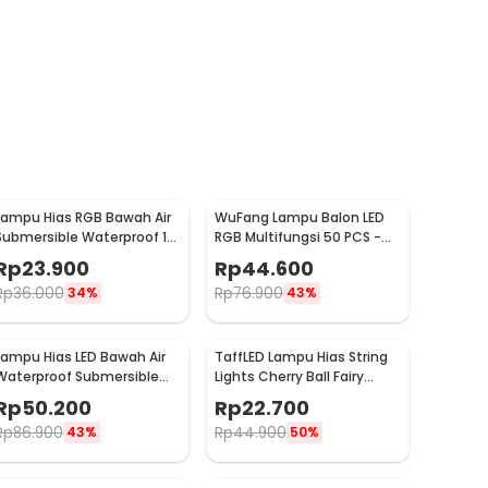
Lampu Hias RGB Bawah Air
WuFang Lampu Balon LED
Submersible Waterproof 10
RGB Multifungsi 50 PCS -
LED with Remote - 13017
XX50
Rp
23.900
Rp
44.600
Rp
36.000
Rp
76.900
34%
43%
Lampu Hias LED Bawah Air
TaffLED Lampu Hias String
Waterproof Submersible
Lights Cherry Ball Fairy
RGB 2 PCS with Remote -
Warm White 5M - LY20W
Rp
50.200
Rp
22.700
13017
Rp
86.900
Rp
44.900
43%
50%