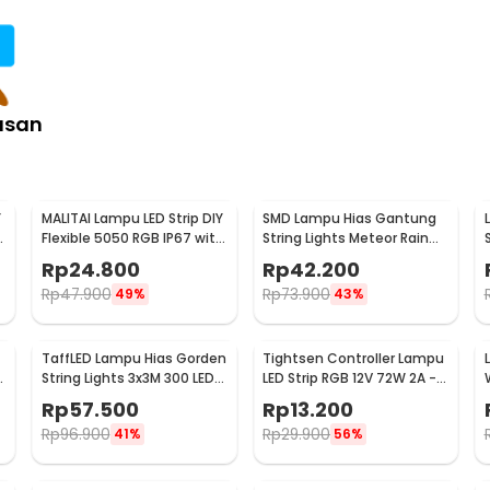
asan
Y
MALITAI Lampu LED Strip DIY
SMD Lampu Hias Gantung
h
Flexible 5050 RGB IP67 with
String Lights Meteor Rain
USB Controller 2M -
Cool White 30cm 8 PCS
Rp
24.800
Rp
42.200
SMD2835
Rp
47.900
Rp
73.900
49%
43%
TaffLED Lampu Hias Gorden
Tightsen Controller Lampu
String Lights 3x3M 300 LED
LED Strip RGB 12V 72W 2A -
Cool White 18W - 300L
T258
Rp
57.500
Rp
13.200
Rp
96.900
Rp
29.900
41%
56%