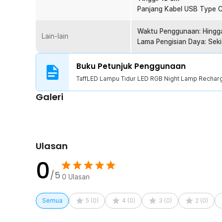
1 x Panduan Penggunaan
Panjang Kabel USB Type C
Waktu Penggunaan: Hingg
Lain-lain
Lama Pengisian Daya: Seki
Buku Petunjuk Penggunaan
TaffLED Lampu Tidur LED RGB Night Lamp Rechar
Galeri
Ulasan
0
/5
0
Ulasan
Semua
5
(
0
)
4
(
0
)
3
(
0
)
2
(
0
)