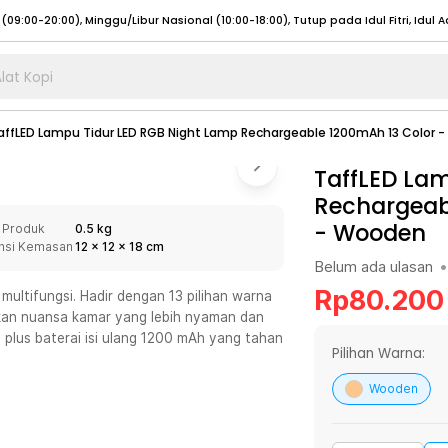
lat Kopi
umat (07:00 - 20:00), Sabtu - Minggu (08:00 - 20:00), Tutup pada Idul Fitri
Sele
affLED Lampu Tidur LED RGB Night Lamp Rechargeable 1200mAh 13 Color 
:00 - 20:00), Sabtu - Minggu/ Libur Nasional (08:00 - 17:00)
Selengkapnya
:00 - 20:00), Sabtu - Minggu/ Libur Nasional (08:00 - 17:00)
TaffLED La
Selengkapnya
Rechargeab
 (09:00-20:00), Minggu/Libur Nasional (12:00-20:00), Tutup pada Idul Fitri
Sele
-
Wooden
 Produk
0.5 kg
 (09:00-20:00), Minggu/Libur Nasional (12:00-20:00), Tutup pada Idul Fitri
Sele
nsi Kemasan
12
x
12
x
18
cm
Belum ada ulasan
•
Rp
80.200
multifungsi. Hadir dengan 13 pilihan warna
takan nuansa kamar yang lebih nyaman dan
plus baterai isi ulang 1200 mAh yang tahan
umat (07:00 - 20:00), Sabtu - Minggu (08:00 - 20:00), Tutup pada Idul Fitri
Sele
Pilihan Warna:
:00 - 20:00), Sabtu - Minggu/ Libur Nasional (08:00 - 17:00)
Selengkapnya
Wooden
:00 - 20:00), Sabtu - Minggu/ Libur Nasional (08:00 - 17:00)
Selengkapnya