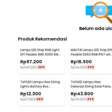
Belum ada ul
Produk Rekomendasi
Lampu LED Strip RGB Light
MALITAI Lampu LED Strip DI
DIY Flexible SMD 5050 5M
Flexible 5050 RGB IP67 wit
with Remote
USB Controller 1M -
Rp
97.200
Rp
16.500
SMD2835
Rp
149.900
Rp
34.900
36%
53%
TaffLED Lampu Hias String
TaffLED Lampu Hias
Lights Battery Box
Dekorasi String Solar Panel
Waterproof 50 LED 5M - G5
30 LED 8 Mode 6.5M - 896
Rp
12.300
Rp
43.800
Rp
27.900
Rp
75.900
56%
43%