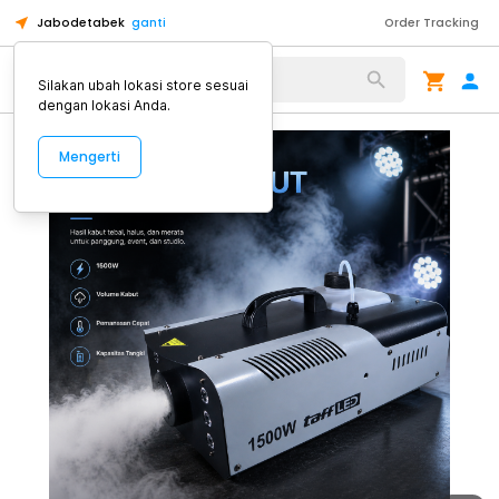
Jabodetabek
ganti
Order Tracking
Alat Kopi
Silakan ubah lokasi store sesuai
dengan lokasi Anda.
Mengerti