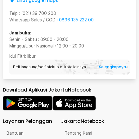
Lihat google maps
Telp
:
(021) 39 700 200
Whatsapp Sales / COD
:
0896 135 222 00
Jam buka:
Senin - Sabtu
:
09:00
-
20:00
Minggu/Libur Nasional
:
12:00
-
20:00
Idul Fitri
: libur
Selengkapnya
Beli langsung/self pickup di kota lainnya
Download Aplikasi JakartaNotebook
Layanan Pelanggan
JakartaNotebook
Bantuan
Tentang Kami