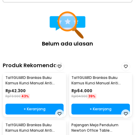
Belum ada ulasan
Produk Rekomendasi
TaffGUARD Brankas Buku
TaffGUARD Brankas Buku
Kamus Kunci Manual Anti
Kamus Kunci Manual Anti
Maling Hidden Safe Box Kecil -
Maling Hidden Safe Box Sedang
Rp
42.300
Rp
64.000
KB-10L
- KB-10L
Rp
73.900
43%
Rp
104.900
39%
+ Keranjang
+ Keranjang
TaffGUARD Brankas Buku
Pajangan Meja Pendulum
Kamus Kunci Manual Anti
Newton Office Table