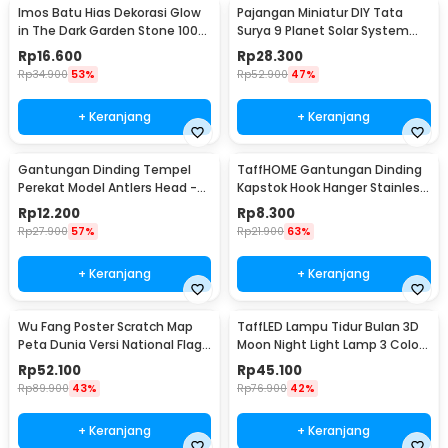
Imos Batu Hias Dekorasi Glow
Pajangan Miniatur DIY Tata
in The Dark Garden Stone 100
Surya 9 Planet Solar System
PCS - HC0043
Planetary - 2135
Rp
16.600
Rp
28.300
Rp
34.900
53%
Rp
52.900
47%
+ Keranjang
+ Keranjang
Gantungan Dinding Tempel
TaffHOME Gantungan Dinding
Perekat Model Antlers Head -
Kapstok Hook Hanger Stainless
MU03
Steel 201 - MT11
Rp
12.200
Rp
8.300
Rp
27.900
57%
Rp
21.900
63%
+ Keranjang
+ Keranjang
Wu Fang Poster Scratch Map
TaffLED Lampu Tidur Bulan 3D
Peta Dunia Versi National Flag
Moon Night Light Lamp 3 Color
- ZJP-M018
8cm 1W 5V - LD002701
Rp
52.100
Rp
45.100
Rp
89.900
43%
Rp
76.900
42%
+ Keranjang
+ Keranjang