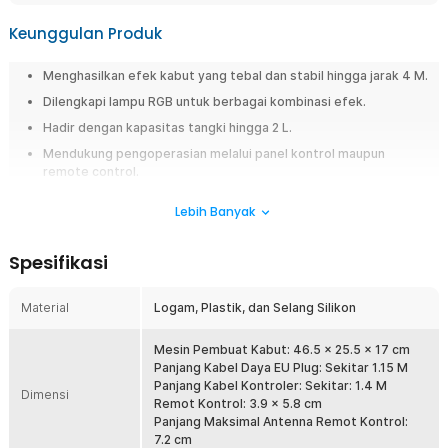
Keunggulan Produk
Menghasilkan efek kabut yang tebal dan stabil hingga jarak 4 M.
Dilengkapi lampu RGB untuk berbagai kombinasi efek.
Hadir dengan kapasitas tangki hingga 2 L.
Mendukung pengoperasian melalui panel kontrol maupun
remote control.
Lebih Banyak
Overview
Buat acara konser, party, hingga resepsi semakin berkesan
menggunakan mesin pembuat kabut dari TaffLED. Dirancang khusus
Spesifikasi
untuk melengkapi dekorasi berbagai acara, mesin ini dapat
menghasilkan kabut dengan jarak hingga 4 M. Semakin lengkap dengan
Material
Logam, Plastik, dan Selang Silikon
adanya lampu RGB untuk memberikan efek dramatis yang indah.
Fitur
Mesin Pembuat Kabut: 46.5 x 25.5 x 17 cm
Panjang Kabel Daya EU Plug: Sekitar 1.15 M
Jarak Jangkau hingga 4 M
Panjang Kabel Kontroler: Sekitar: 1.4 M
Dimensi
Remot Kontrol: 3.9 x 5.8 cm
Hadir sebagai pelengkap untuk memeriahkan berbagai acara,
Panjang Maksimal Antenna Remot Kontrol:
produk TaffLED dapat menghasilkan kabut yang tebal dan stabil.
7.2 cm
Mesin pembuat kabut ini dapat menyemprotkan kabut dengan jarak