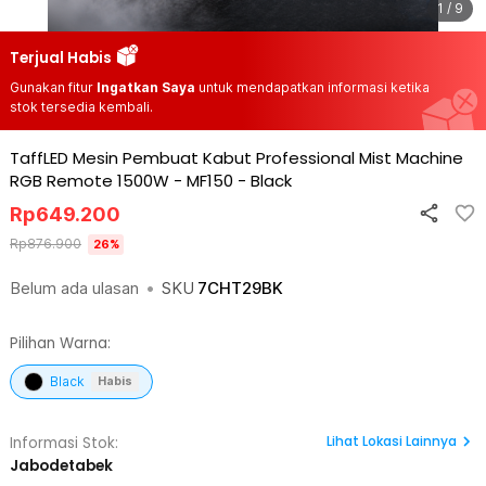
1 / 9
Terjual Habis
Gunakan fitur
Ingatkan Saya
untuk mendapatkan informasi ketika
stok tersedia kembali.
TaffLED Mesin Pembuat Kabut Professional Mist Machine
RGB Remote 1500W - MF150
-
Black
Rp
649.200
Rp
876.900
26
%
Belum ada ulasan
•
SKU
7CHT29BK
Pilihan Warna:
Black
Habis
Lihat
Lokasi Lainnya
Informasi Stok:
Jabodetabek