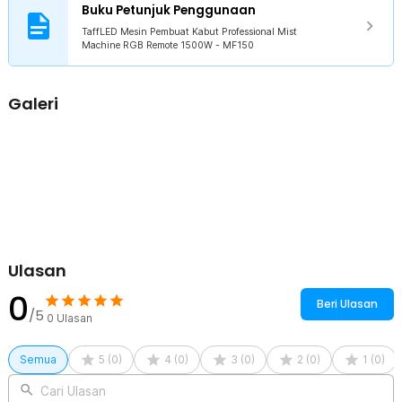
Buku Petunjuk Penggunaan
1 x Kabel Kontroler
1 x Kabel Daya EU Plug
TaffLED Mesin Pembuat Kabut Professional Mist
1 x Remot Kontrol
Machine RGB Remote 1500W - MF150
1 x Bracket
2 x Baut Pengencang
1 x Panduan Penggunaan
Galeri
Ulasan
0
Beri Ulasan
/5
0
Ulasan
Semua
5
(
0
)
4
(
0
)
3
(
0
)
2
(
0
)
1
(
0
)
Cari Ulasan