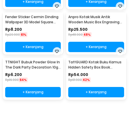
+ Keranjang
+ Keranjang
Fender Sticker Cermin Dinding
Anpro Kotak Musik Antik
Wallpaper 3D Model Square
Wooden Music Box Engraving
Mirror 9 PCS - Q353
Harry Potter - ADQ0194
Rp
8.200
Rp
25.500
Rp
20.900
61%
Rp
48.900
48%
+ Keranjang
+ Keranjang
TTNIGHT Bubuk Powder Glow In
TaffGUARD Kotak Buku Kamus
The Dark Party Decoration 10g
Hidden Safety Box Book
- T01
Password Lock Size S - KB-10P
Rp
6.200
Rp
54.000
Rp
16.900
64%
Rp
91.900
42%
+ Keranjang
+ Keranjang
Ingatkan Saya