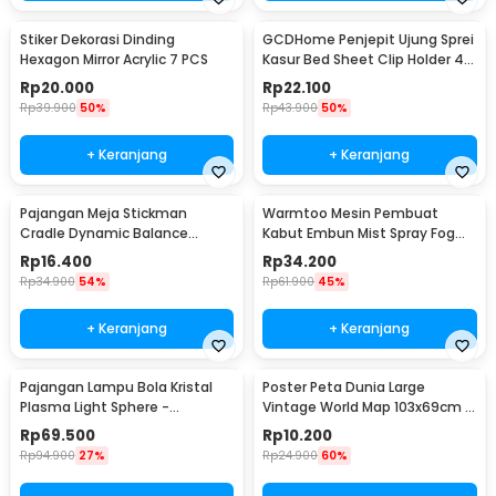
Stiker Dekorasi Dinding
GCDHome Penjepit Ujung Sprei
Hexagon Mirror Acrylic 7 PCS
Kasur Bed Sheet Clip Holder 4
PCS - FS-1809
Rp
20.000
Rp
22.100
Rp
39.900
50%
Rp
43.900
50%
+ Keranjang
+ Keranjang
Pajangan Meja Stickman
Warmtoo Mesin Pembuat
Cradle Dynamic Balance
Kabut Embun Mist Spray Fog
Instrument Ball Pendulum
Maker 12 LED 24V - WT01
Rp
16.400
Rp
34.200
Rp
34.900
54%
Rp
61.900
45%
+ Keranjang
+ Keranjang
Pajangan Lampu Bola Kristal
Poster Peta Dunia Large
Plasma Light Sphere -
Vintage World Map 103x69cm -
ZC211700
N401
Rp
69.500
Rp
10.200
Rp
94.900
27%
Rp
24.900
60%