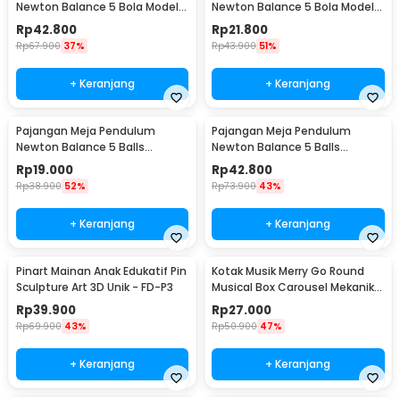
Newton Balance 5 Bola Model
Newton Balance 5 Bola Model
Arched M - ZY02
Arched S - ZY02
Rp
42.800
Rp
21.800
Rp
67.900
37%
Rp
43.900
51%
+ Keranjang
+ Keranjang
Pajangan Meja Pendulum
Pajangan Meja Pendulum
Newton Balance 5 Balls
Newton Balance 5 Balls
Stainless Steel Model T S -
Stainless Steel Model T L -
Rp
19.000
Rp
42.800
LX013
LX013
Rp
38.900
52%
Rp
73.900
43%
+ Keranjang
+ Keranjang
Pinart Mainan Anak Edukatif Pin
Kotak Musik Merry Go Round
Sculpture Art 3D Unik - FD-P3
Musical Box Carousel Mekanikal
- HD-Y02
Rp
39.900
Rp
27.000
Rp
69.900
43%
Rp
50.900
47%
+ Keranjang
+ Keranjang