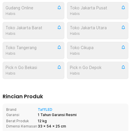
Gudang Online
Toko Jakarta Pusat
Habis
Habis
Toko Jakarta Barat
Toko Jakarta Utara
Habis
Habis
Toko Tangerang
Toko Cikupa
Habis
Habis
Pick n Go Bekasi
Pick n Go Depok
Habis
Habis
Rincian Produk
Brand
TaffLED
Garansi
1 Tahun Garansi Resmi
Berat Produk
12 kg
Dimensi Kemasan
33
x
54
x
25
cm