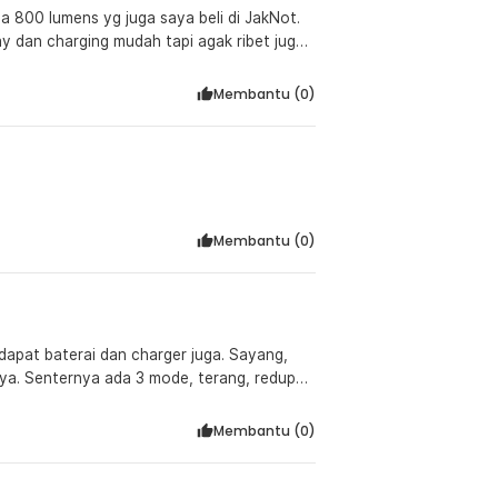
a 800 lumens yg juga saya beli di JakNot.
y dan charging mudah tapi agak ribet juga
rotective case worth it banget dengan
Membantu (
0
)
Membantu (
0
)
apat baterai dan charger juga. Sayang,
nya. Senternya ada 3 mode, terang, redup
Membantu (
0
)