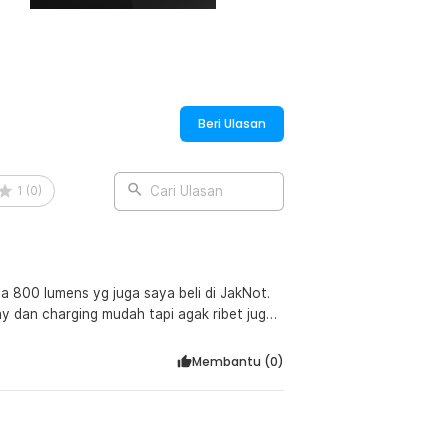
Beri Ulasan
1
(
0
)
Cari Ulasan
a 800 lumens yg juga saya beli di JakNot.
y dan charging mudah tapi agak ribet juga
rotective case worth it banget dengan
Membantu (
0
)