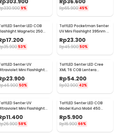
Rp
303.900
Rp
36.600
Lumens
Rp
330.900
Rp
65.900
9%
45%
TaffLED Senter LED COB
TaffLED Pocketman Senter
Flashlight Magnetic 250
UV Mini Flashlight 395nm -
Lumens - BC12
P1-UV
Rp
17.200
Rp
23.300
Rp
35.900
Rp
45.900
53%
50%
TaffLED Senter UV
TaffLED Senter LED Cree
Ultraviolet Mini Flashlight
XML T6 COB Lentera
395nm 21 LED - UV-21
Rechargeable 2300 Lumens
Rp
23.900
Rp
54.200
- WY8106
Rp
46.900
Rp
92.900
50%
42%
TaffLED Senter UV
TaffLED Senter LED COB
Ultraviolet Mini Flashlight
Model Kunci Mobil 450
400nm 9 LED - UV-395
Lumens - ZK20
Rp
11.400
Rp
5.900
Rp
26.900
Rp
16.900
58%
66%