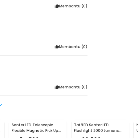
Membantu (
0
)
Membantu (
0
)
Membantu (
0
)
Senter LED Telescopic
TaffLED Senter LED
Flexible Magnetic Pick Up
Flashlight 2000 Lumens
Flashlight Aluminium
Zoom Waterproof -