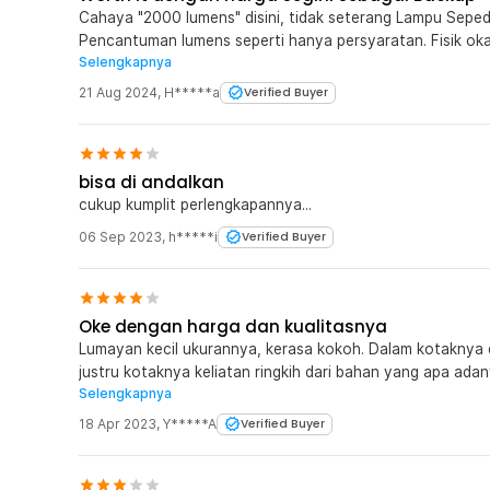
Cahaya "2000 lumens" disini, tidak seterang Lampu Seped
Pencantuman lumens seperti hanya persyaratan. Fisik oka
Selengkapnya
karena harus dilakukan eksternal dari senternya. Bonus p
harga segini
21 Aug 2024
,
H*****a
Verified Buyer
bisa di andalkan
cukup kumplit perlengkapannya...
06 Sep 2023
,
h*****i
Verified Buyer
Oke dengan harga dan kualitasnya
Lumayan kecil ukurannya, kerasa kokoh. Dalam kotaknya d
justru kotaknya keliatan ringkih dari bahan yang apa ada
Selengkapnya
dan kelap-kelip, pencet yang lembut yaa.
18 Apr 2023
,
Y*****A
Verified Buyer