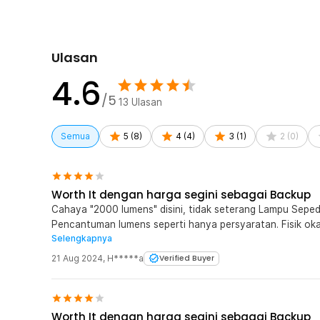
1 x Charger
1 x Holster
1 x Kotak Penyimpanan
Ulasan
4.6
/5
13
Ulasan
Semua
5
(
8
)
4
(
4
)
3
(
1
)
2
(
0
)
Worth It dengan harga segini sebagai Backup
Cahaya "2000 lumens" disini, tidak seterang Lampu Seped
Pencantuman lumens seperti hanya persyaratan. Fisik oka
Selengkapnya
karena harus dilakukan eksternal dari senternya. Bonus p
harga segini
21 Aug 2024
,
H*****a
Verified Buyer
Worth It dengan harga segini sebagai Backup