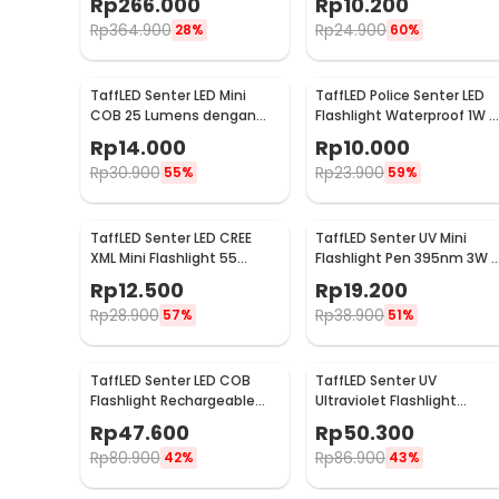
Rp
266.000
Rp
10.200
Rp
364.900
Rp
24.900
28%
60%
TaffLED Senter LED Mini
TaffLED Police Senter LED
COB 25 Lumens dengan
Flashlight Waterproof 1W -
Carabiner - BM-9402
TAC2L
Rp
14.000
Rp
10.000
Rp
30.900
Rp
23.900
55%
59%
TaffLED Senter LED CREE
TaffLED Senter UV Mini
XML Mini Flashlight 55
Flashlight Pen 395nm 3W -
Lumens - Mini 865
UV-10
Rp
12.500
Rp
19.200
Rp
28.900
Rp
38.900
57%
51%
TaffLED Senter LED COB
TaffLED Senter UV
Flashlight Rechargeable
Ultraviolet Flashlight
2000 Lumens - 175A
Waterproof 400nm 51 LED 
Rp
47.600
Rp
50.300
UV-51
Rp
80.900
Rp
86.900
42%
43%