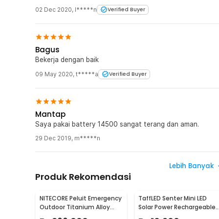
02 Dec 2020
,
I*****n
Verified Buyer
Bagus
Bekerja dengan baik
09 May 2020
,
t*****a
Verified Buyer
Mantap
Saya pakai battery 14500 sangat terang dan aman.
29 Dec 2019
,
m*****n
Lebih Banyak
Produk Rekomendasi
NITECORE Peluit Emergency
TaffLED Senter Mini LED
Outdoor Titanium Alloy
Solar Power Rechargeable
EDC Survival 120dB - NWS10
Keychain 3 LED 0.8W - XY