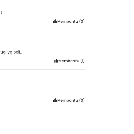
tt
Membantu (
0
)
gi yg beli..
Membantu (
1
)
Membantu (
0
)