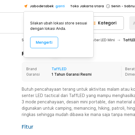
Jabodetabek
ganti
Toko Jakarta Utara
Toko Tangerang
Kategori
A
Silakan ubah lokasi store sesuai
Toko Cikupa
dengan lokasi Anda.
Pick n Go Jakarta Barat
Senin - J
Sport & Outdoor
Senter LED
Senter LED Mini
TaffLE
Mengerti
Pick n Go Bekasi
Senin - Jumat (08
Pick n Go Depok
Senin - Jumat (08
Rincian Produk
Toko Jakarta Pusat
Senin - Sabtu
Brand
TaffLED
Berat
Toko Jakarta Barat
Senin - Sabtu
Garansi
1 Tahun Garansi Resmi
Dime
Toko Jakarta Utara
Toko Tangerang
Butuh pencahayaan terang untuk aktivitas malam atau kon
senter LED tactical dari TaffLED yang mampu menghasilk
Toko Cikupa
3 mode pencahayaan, desain mini portable, dan material a
Pick n Go Jakarta Barat
Senin - J
digunakan untuk camping, memancing, hiking, patroli, hin
ringkas sehingga mudah dibawa ke mana saja tanpa mem
Pick n Go Bekasi
Senin - Jumat (08
Pick n Go Depok
Senin - Jumat (08
Fitur