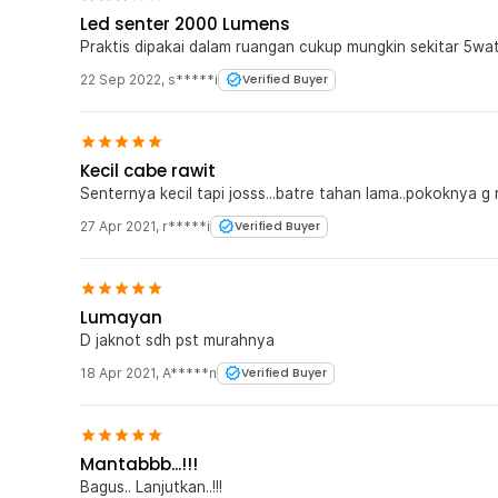
Led senter 2000 Lumens
Praktis dipakai dalam ruangan cukup mungkin sekitar 5wa
22 Sep 2022
,
s*****i
Verified Buyer
Kecil cabe rawit
Senternya kecil tapi josss...batre tahan lama..pokoknya g ru
27 Apr 2021
,
r*****i
Verified Buyer
Lumayan
D jaknot sdh pst murahnya
18 Apr 2021
,
A*****n
Verified Buyer
Mantabbb...!!!
Bagus.. Lanjutkan..!!!