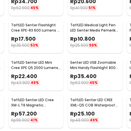
Rp
34.700
Rp
20.600
Pocketman P1
Rp
62.900
Rp
41.900
45%
51%
TaffLED Senter Flashlight
TaffLED Medical Light Pen
Cree XPE-R3 600 Lumens -
LED Senter Medis Pemeriksa
SE-A02
Mata - Ti4
Rp
17.500
Rp
10.800
Rp
36.900
Rp
25.900
53%
59%
TaffLED Senter LED Mini
Senter LED USB Zoomable
Cree XPE Q5 2000 Lumens
Mini Handy Flashlight 800
- Mini864
Lumens
Rp
22.400
Rp
35.400
Rp
43.900
Rp
63.900
49%
45%
TaffLED Senter LED Cree
TaffLED Senter LED CREE
XM-L T6 Magnetic
XML-Q5 COB Waterproof
-
Waterproof IPX6 8000
IP54 3800 Lumens - P1
Rp
57.200
Rp
25.100
Lumens - E17 COB
Rp
96.900
Rp
48.900
41%
49%