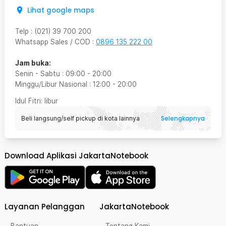
Lihat google maps
Telp
:
(021) 39 700 200
Whatsapp Sales / COD
:
0896 135 222 00
Jam buka:
Senin - Sabtu
:
09:00
-
20:00
Minggu/Libur Nasional
:
12:00
-
20:00
Idul Fitri
: libur
Selengkapnya
Beli langsung/self pickup di kota lainnya
Download Aplikasi JakartaNotebook
Layanan Pelanggan
JakartaNotebook
Bantuan
Tentang Kami