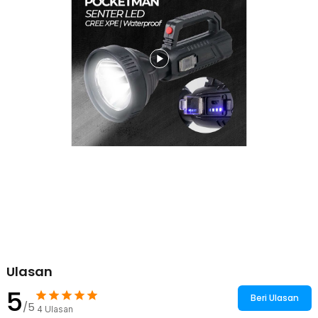
Kelengkapan Produk
Rincian yang Anda dapatkan untuk pembelian produk ini:
1 x TaffLED Pocketman Senter LED CREE XPE Rechargeable IPX6
- LH-A08
1 x Kabel Micro USB
Ulasan
5
Beri Ulasan
/5
4
Ulasan