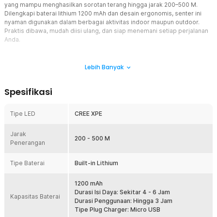
yang mampu menghasilkan sorotan terang hingga jarak 200–500 M.
Dilengkapi baterai lithium 1200 mAh dan desain ergonomis, senter ini
nyaman digunakan dalam berbagai aktivitas indoor maupun outdoor.
Praktis dibawa, mudah diisi ulang, dan siap menemani setiap perjalanan
Anda.
Fitur
Lebih Banyak
Cahaya Terang Maksimal
Menggunakan chip LED CREE XPE yang dikenal memiliki performa
Spesifikasi
pencahayaan stabil dan hemat energi. Cahaya yang dihasilkan
mampu menjangkau hingga 500 M sehingga memudahkan Anda
melihat objek dari kejauhan. Sangat cocok digunakan saat camping,
Tipe LED
CREE XPE
patroli malam, memancing, maupun aktivitas luar ruangan lainnya.
Dengan senter LED ini, area gelap dapat diterangi dengan lebih
Jarak
optimal.
200 - 500 M
Penerangan
Pilihan Mode Sesuai Kondisi
Senter LED ini dilengkapi tiga mode pencahayaan yang dapat dipilih
Tipe Baterai
Built-in Lithium
sesuai kondisi penggunaan. Mode terang cocok untuk penerangan
maksimal di area terbuka, mode hemat daya ideal untuk
1200 mAh
penggunaan lebih lama, sedangkan mode flash dapat dimanfaatkan
Durasi Isi Daya: Sekitar 4 - 6 Jam
sebagai sinyal darurat. Fleksibilitas ini membuat senter lebih
Kapasitas Baterai
Durasi Penggunaan: Hingga 3 Jam
fungsional dalam berbagai situasi. Pengoperasiannya juga mudah
Tipe Plug Charger: Micro USB
hanya dengan satu tombol.