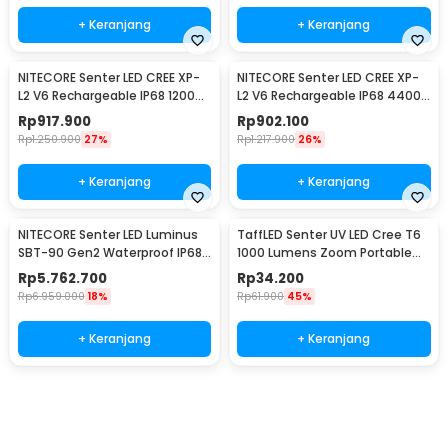
+ Keranjang
+ Keranjang
NITECORE Senter LED CREE XP-
NITECORE Senter LED CREE XP-
L2 V6 Rechargeable IP68 1200
L2 V6 Rechargeable IP68 4400
Lumens - MH12 V2
Lumens - E4K
Rp
917.900
Rp
902.100
Rp
1.250.900
27%
Rp
1.217.900
26%
+ Keranjang
+ Keranjang
NITECORE Senter LED Luminus
TaffLED Senter UV LED Cree T6
SBT-90 Gen2 Waterproof IP68
1000 Lumens Zoom Portable
5200 Lumens - TM39
395nm - T118
Rp
5.762.700
Rp
34.200
Rp
6.959.000
18%
Rp
61.900
45%
+ Keranjang
+ Keranjang
Beli Sekarang