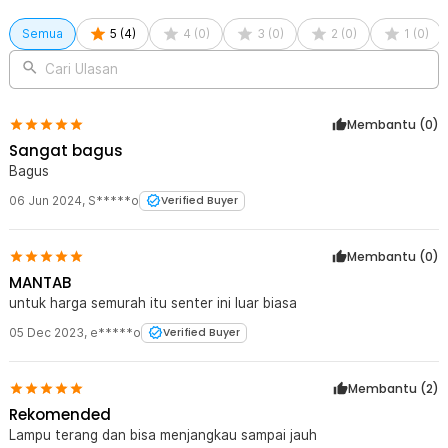
Semua
5
(
4
)
4
(
0
)
3
(
0
)
2
(
0
)
1
(
0
)
Cari Ulasan
Membantu (
0
)
Sangat bagus
Bagus
06 Jun 2024
,
S*****o
Verified Buyer
Membantu (
0
)
MANTAB
untuk harga semurah itu senter ini luar biasa
05 Dec 2023
,
e*****o
Verified Buyer
Membantu (
2
)
Rekomended
Lampu terang dan bisa menjangkau sampai jauh