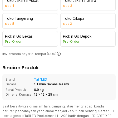
Toko Jakarta Pusat
Toko Jakarta Utara
sisa
4
sisa
3
Toko Tangerang
Toko Cikupa
sisa
8
sisa
2
Pick n Go Bekasi
Pick n Go Depok
Pre-Order
Pre-Order
Tersedia bayar di tempat (COD)
Rincian Produk
Brand
TaffLED
Garansi
1 Tahun Garansi Resmi
Berat Produk
0.9 kg
Dimensi Kemasan
12
x
12
x
25
cm
Saat beraktivitas di malam hari, camping, atau menghadapi kondisi
darurat, pencahayaan yang andal menjadi kebutuhan penting. Senter LED
rechargeable TaffLED Pocketman LH-A08 hadir dengan LED CREE XPE