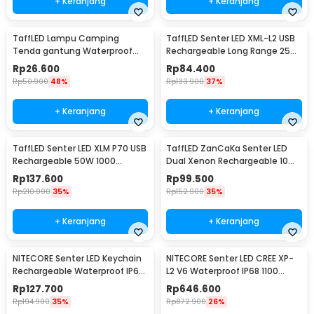
+ Keranjang
+ Keranjang
TaffLED Lampu Camping
TaffLED Senter LED XML-L2 USB
Tenda gantung Waterproof
Rechargeable Long Range 25W
Emergency 120 Lumens - G198
1000 Lumens Without Battery
Rp
26.600
Rp
84.400
- XML-L2
Rp
50.900
48%
Rp
133.900
37%
+ Keranjang
+ Keranjang
TaffLED Senter LED XLM P70 USB
TaffLED ZanCaKa Senter LED
Rechargeable 50W 1000
Dual Xenon Rechargeable 10W
Lumens with 26650 Battery -
13500 Lumens - Q3
Rp
137.600
Rp
99.500
XLM-P70
Rp
210.900
35%
Rp
152.900
35%
+ Keranjang
+ Keranjang
NITECORE Senter LED Keychain
NITECORE Senter LED CREE XP-
Rechargeable Waterproof IP65
L2 V6 Waterproof IP68 1100
55 Lumens - Tube V2.0
Lumens - P10 V2
Rp
127.700
Rp
646.600
Rp
194.900
35%
Rp
872.900
26%