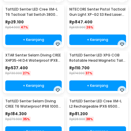
TaffLED Senter LED Cree XM-L
NITECORE Senter Pistol Tactical
T6 Tactical Tail Switch 3800
Gun Light XP-G2 S3 Red Laser
Lumens
300Lumens - NPL10
Rp
29.100
Rp
847.400
Rp
54.900
47%
Rp
1.131.900
26%
+ Keranjang
+ Keranjang
XTAR Senter Selam Diving CREE
TaffLED Senter LED XPG COB
XHP35-HI D4 Waterproof IPX8
Rotatable Head Magnetic Tail
1600 Lumens - D26 1600S
10000 Lumens - 3189A
Rp
537.400
Rp
110.700
Rp
730.000
27%
Rp
174.900
37%
+ Keranjang
+ Keranjang
TaffLED Senter Selam Diving
TaffLED Senter LED Cree XM-L
CREE T6 Waterproof IP68 10000
L2 Rechargeable IPX6 6500
Lumens - TG-S151
Lumens - 701
Rp
184.300
Rp
81.200
Rp
279.900
35%
Rp
128.900
38%