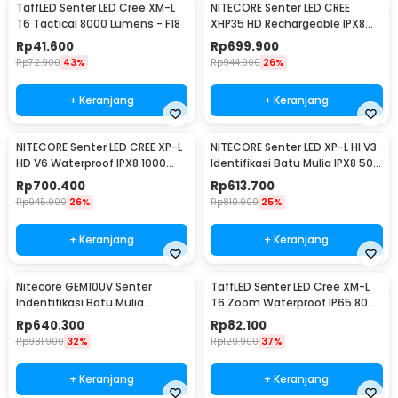
TaffLED Senter LED Cree XM-L
NITECORE Senter LED CREE
T6 Tactical 8000 Lumens - F18
XHP35 HD Rechargeable IPX8
1800 Lumens - MH23
Rp
41.600
Rp
699.900
Rp
72.900
43%
Rp
944.900
26%
+ Keranjang
+ Keranjang
NITECORE Senter LED CREE XP-L
NITECORE Senter LED XP-L HI V3
HD V6 Waterproof IPX8 1000
Identifikasi Batu Mulia IPX8 500
Lumens - MT21C
Lumens - GEM8
Rp
700.400
Rp
613.700
Rp
945.900
26%
Rp
810.900
25%
+ Keranjang
+ Keranjang
Nitecore GEM10UV Senter
TaffLED Senter LED Cree XM-L
Indentifikasi Batu Mulia
T6 Zoom Waterproof IP65 8000
Gemstone Ultraviolet
Lumens - E17 COB
Rp
640.300
Rp
82.100
Rp
931.900
32%
Rp
129.900
37%
+ Keranjang
+ Keranjang