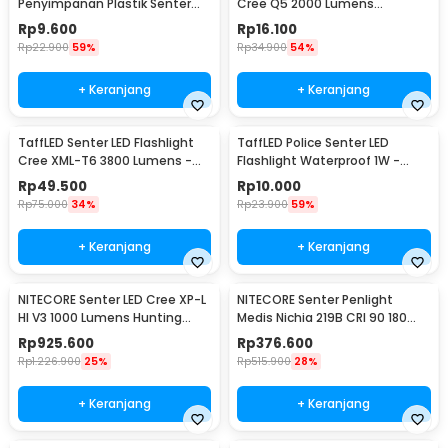
Penyimpanan Plastik Senter
Cree Q5 2000 Lumens
LED Box 18x11.5x4.7cm - FN10
Aluminium Steel - LFU01
Rp
9.600
Rp
16.100
Rp
22.900
59%
Rp
34.900
54%
+ Keranjang
+ Keranjang
TaffLED Senter LED Flashlight
TaffLED Police Senter LED
Cree XML-T6 3800 Lumens -
Flashlight Waterproof 1W -
E27
TAC2L
Rp
49.500
Rp
10.000
Rp
75.000
34%
Rp
23.900
59%
+ Keranjang
+ Keranjang
NITECORE Senter LED Cree XP-L
NITECORE Senter Penlight
HI V3 1000 Lumens Hunting
Medis Nichia 219B CRI 90 180
Flashlight - New P30
Lumens IPX8 - MT06MD
Rp
925.600
Rp
376.600
Rp
1.226.900
25%
Rp
515.900
28%
+ Keranjang
+ Keranjang