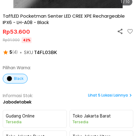
1 / 10
TaffLED Pocketman Senter LED CREE XPE Rechargeable
IPX6 - LH-A08
-
Black
Rp
53.600
Rp
91.900
42
%
•
SKU
T4FL03BK
5
(
4
)
Pilihan Warna:
Black
Lihat
5
Lokasi Lainnya
Informasi Stok:
Jabodetabek
Gudang Online
Toko Jakarta Barat
Tersedia
Tersedia