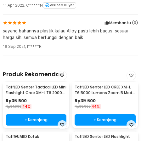
11 Apr 2022
,
C*****N
Verified Buyer
Membantu (
0
)
sayang bahannya plastik kalau Alloy pasti lebih bagus, sesuai
harga sih. semua berfungsi dengan baik
19 Sep 2021
,
I*****R
Produk Rekomendasi
TaffLED Senter Tactical LED Mini
TaffLED Senter LED CREE XM-L
Flashlight Cree XM-L T6 2000
T6 5000 Lumens Zoom 5 Mode
Lumens - E17
Baterai 26650 - E97
Rp
36.500
Rp
39.600
Rp
64.900
44%
Rp
69.900
44%
+ Keranjang
+ Keranjang
TaffGUARD Kotak
TaffLED Senter LED Flashlight