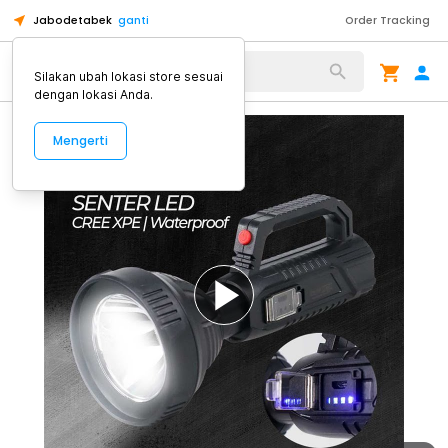
Jabodetabek
ganti
Order Tracking
Alat Kopi
Silakan ubah lokasi store sesuai
dengan lokasi Anda.
Mengerti