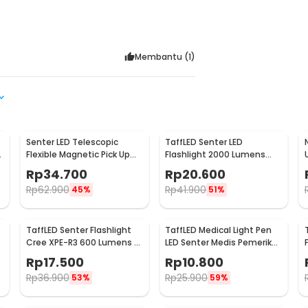
Membantu (
1
)
Senter LED Telescopic
TaffLED Senter LED
Flexible Magnetic Pick Up
Flashlight 2000 Lumens
Flashlight Aluminium
Zoom Waterproof -
Rp
34.700
Rp
20.600
Pocketman P1
Rp
62.900
Rp
41.900
45%
51%
TaffLED Senter Flashlight
TaffLED Medical Light Pen
Cree XPE-R3 600 Lumens -
LED Senter Medis Pemeriksa
SE-A02
Mata - Ti4
Rp
17.500
Rp
10.800
Rp
36.900
Rp
25.900
53%
59%