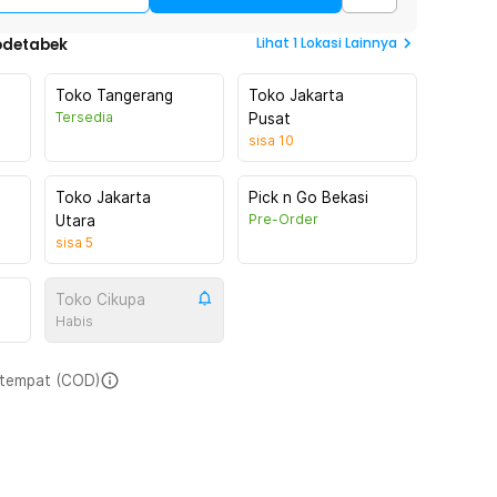
Lihat
1
Lokasi Lainnya
odetabek
Toko Tangerang
Toko Jakarta
Tersedia
Pusat
sisa
10
Toko Jakarta
Pick n Go Bekasi
Pre-Order
Utara
sisa
5
Toko Cikupa
Habis
i tempat (COD)