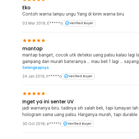
Eko
Contoh warna lampu ungu Yang di kirim warna biru
03 Mar 2019
,
E*****o
Verified Buyer
mantap
mantap banget, cocok utk deteksi uang palsu kalao lagi la
gampang dan murah baterainya ... mau beli 1 lagi ... sayang 
Selengkapnya
di tunggu masuk nya lagi barangnya
24 Jan 2019
,
h*****o
Verified Buyer
Inget ya ini senter UV
jadi warnanya biru. tadinya sih salah beli, tapi lumayan la
hologram sama uang palsu. Harganya murah, tapi durable.
30 Oct 2018
,
e*****i
Verified Buyer