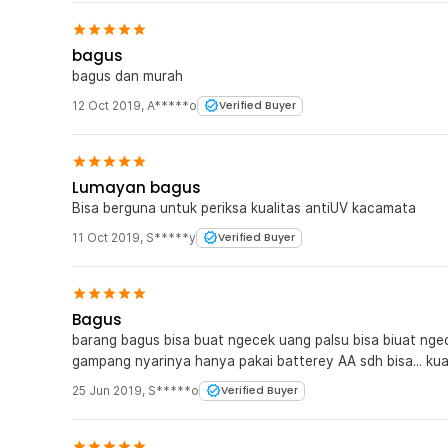
bagus
bagus dan murah
12 Oct 2019
,
A*****o
Verified Buyer
Lumayan bagus
Bisa berguna untuk periksa kualitas antiUV kacamata
11 Oct 2019
,
S*****y
Verified Buyer
Bagus
barang bagus bisa buat ngecek uang palsu bisa biuat ngec
gampang nyarinya hanya pakai batterey AA sdh bisa... kua
25 Jun 2019
,
S*****o
Verified Buyer