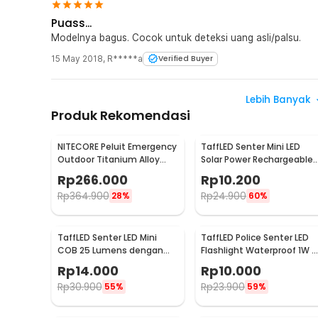
Puass...
Modelnya bagus. Cocok untuk deteksi uang asli/palsu.
15 May 2018
,
R*****a
Verified Buyer
Lebih Banyak
Produk Rekomendasi
NITECORE Peluit Emergency
TaffLED Senter Mini LED
Outdoor Titanium Alloy
Solar Power Rechargeable
EDC Survival 120dB - NWS10
Keychain 3 LED 0.8W - XY
Rp
266.000
Rp
10.200
Rp
364.900
Rp
24.900
28%
60%
TaffLED Senter LED Mini
TaffLED Police Senter LED
COB 25 Lumens dengan
Flashlight Waterproof 1W -
Carabiner - BM-9402
TAC2L
Rp
14.000
Rp
10.000
Rp
30.900
Rp
23.900
55%
59%