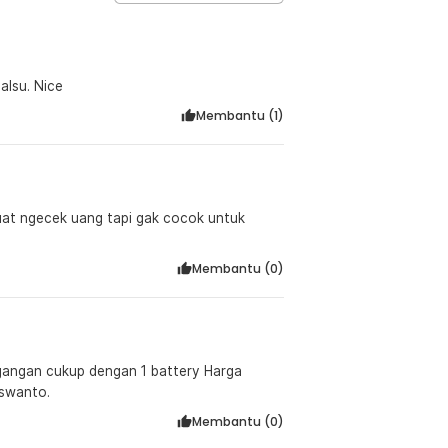
alsu. Nice
Membantu (
1
)
at ngecek uang tapi gak cocok untuk
Membantu (
0
)
rlalu mahal Terima kasih untuk produk ini, Siswanto.
Membantu (
0
)