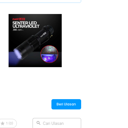
awa saat bekerja, bepergian, maupun
uat bodi senter terasa solid dan tahan
ernal dari benturan ringan saat
juga memberikan tampilan profesional dan
:
95nm - P1-UV
Beri Ulasan
1
(
0
)
Cari Ulasan