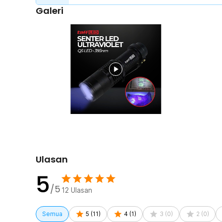
Desain portabel senter UV membuat produk praktis dib
Galeri
untuk kebutuhan inspeksi lapangan.
Material Berkualitas
Menggunakan material aluminium berkualitas yang memb
lama. Material logam membantu melindungi komponen int
penggunaan sehari-hari. Selain kuat, desain aluminium 
premium pada senter UV ini.
Kelengkapan Produk
Rincian yang Anda dapatkan untuk pembelian produk ini
1 x TaffLED Pocketman Senter UV Mini Flashlight 3
Ulasan
5
/5
12
Ulasan
Semua
5
(
11
)
4
(
1
)
3
(
0
)
2
(
0
)