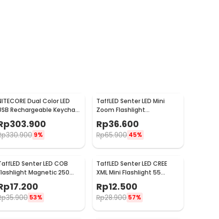
NITECORE Dual Color LED
TaffLED Senter LED Mini
USB Rechargeable Keychain
Zoom Flashlight
Light - THUMB
Rechargeable Q5 2000
Rp
303.900
Rp
36.600
Lumens
Rp
330.900
Rp
65.900
9%
45%
TaffLED Senter LED COB
TaffLED Senter LED CREE
Flashlight Magnetic 250
XML Mini Flashlight 55
Lumens - BC12
Lumens - Mini 865
Rp
17.200
Rp
12.500
Rp
35.900
Rp
28.900
53%
57%