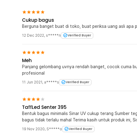
Cukup bagus
Berguna banget buat di toko, buat periksa uang asli apa p
12 Dec 2022
,
s*****n
Verified Buyer
Meh
Panjang gelombang uvnya rendah banget, cocok cuma bu
profesional
11 Jun 2021
,
a*****s
Verified Buyer
TaffLed Senter 395
Bentuk bagus minimalis Sinar UV cukup terang Sumber tegangan cukup dengan 1 battery Harga
bagus tidak te
19 Nov 2020
,
S*****o
Verified Buyer