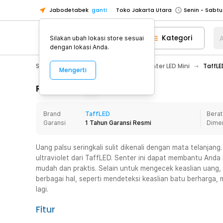
Jabodetabek
ganti
Toko Jakarta Utara
Toko Tangerang
Kategori
A
Silakan ubah lokasi store sesuai
Toko Cikupa
dengan lokasi Anda.
Pick n Go Jakarta Barat
Senin - J
Sport & Outdoor
Senter LED
Senter LED Mini
TaffLE
Mengerti
Pick n Go Bekasi
Senin - Jumat (08
Pick n Go Depok
Senin - Jumat (08
Rincian Produk
Toko Jakarta Pusat
Senin - Sabtu
Brand
TaffLED
Berat
Toko Jakarta Barat
Senin - Sabtu
Garansi
1 Tahun Garansi Resmi
Dime
Toko Jakarta Utara
Toko Tangerang
Uang palsu seringkali sulit dikenali dengan mata telanjan
ultraviolet dari TaffLED. Senter ini dapat membantu Anda
Toko Cikupa
mudah dan praktis. Selain untuk mengecek keaslian uang, 
Pick n Go Jakarta Barat
Senin - J
berbagai hal, seperti mendeteksi keaslian batu berharga
lagi.
Pick n Go Bekasi
Senin - Jumat (08
Pick n Go Depok
Senin - Jumat (08
Fitur