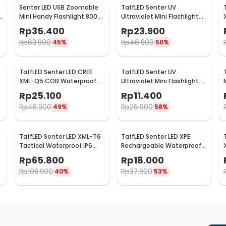
Senter LED USB Zoomable
TaffLED Senter UV
Mini Handy Flashlight 800
Ultraviolet Mini Flashlight
Lumens
395nm 21 LED - UV-21
Rp
35.400
Rp
23.900
Rp
63.900
Rp
46.900
45%
50%
TaffLED Senter LED CREE
TaffLED Senter UV
XML-Q5 COB Waterproof
Ultraviolet Mini Flashlight
IP54 3800 Lumens - P1
400nm 9 LED - UV-395
Rp
25.100
Rp
11.400
Rp
48.900
Rp
26.900
49%
58%
TaffLED Senter LED XML-T6
TaffLED Senter LED XPE
Tactical Waterproof IP6
Rechargeable Waterproof
3000 Lumens - E97
IPX4 200 Lumens - 3187
Rp
65.800
Rp
18.000
Rp
108.900
Rp
37.900
40%
53%