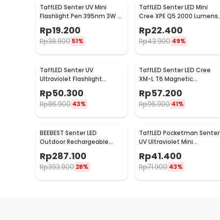
TaffLED Senter UV Mini
TaffLED Senter LED Mini
Flashlight Pen 395nm 3W -
Cree XPE Q5 2000 Lumens
UV-10
- Mini864
Rp
19.200
Rp
22.400
Rp
38.900
Rp
43.900
51%
49%
TaffLED Senter UV
TaffLED Senter LED Cree
Ultraviolet Flashlight
XM-L T6 Magnetic
Waterproof 400nm 51 LED -
Waterproof IPX6 8000
Rp
50.300
Rp
57.200
UV-51
Lumens - E17 COB
Rp
86.900
Rp
96.900
43%
41%
BEEBEST Senter LED
TaffLED Pocketman Senter
Outdoor Rechargeable
UV Ultraviolet Mini
Waterproof IPX6 1000
Rechargeable 395nm -
Rp
287.100
Rp
41.400
Lumens - FZ101
P1UV
Rp
393.900
Rp
71.900
28%
43%