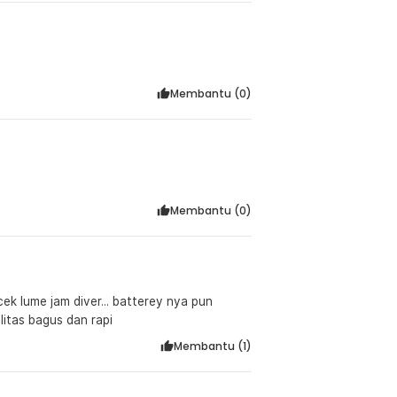
Membantu (
0
)
Membantu (
0
)
ek lume jam diver... batterey nya pun
litas bagus dan rapi
Membantu (
1
)