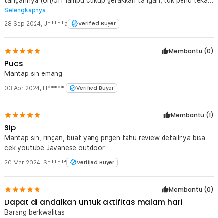
tangannya (on/off lampu cukup gerakkan tangan, tdk perlu tekan
Selengkapnya
tombol on/off) harga terjangkau, IPX4 (tahan percikan air).
Produk yang sangat bagus. Mudah2an awet Tks Jaknot
28 Sep 2024
,
J*****a
Verified Buyer
Membantu (
0
)
Puas
Mantap sih emang
03 Apr 2024
,
H*****i
Verified Buyer
Membantu (
1
)
Sip
Mantap sih, ringan, buat yang pngen tahu review detailnya bisa
cek youtube Javanese outdoor
20 Mar 2024
,
S*****f
Verified Buyer
Membantu (
0
)
Dapat di andalkan untuk aktifitas malam hari
Barang berkwalitas