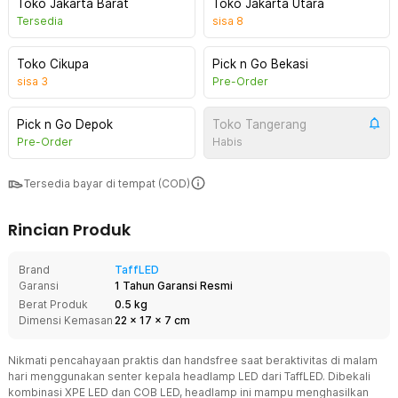
Toko Jakarta Barat
Toko Jakarta Utara
Tersedia
sisa
8
Toko Cikupa
Pick n Go Bekasi
sisa
3
Pre-Order
Pick n Go Depok
Toko Tangerang
Pre-Order
Habis
Tersedia bayar di tempat (COD)
Rincian Produk
Brand
TaffLED
Garansi
1 Tahun Garansi Resmi
Berat Produk
0.5 kg
Dimensi Kemasan
22
x
17
x
7
cm
Nikmati pencahayaan praktis dan handsfree saat beraktivitas di malam
hari menggunakan senter kepala headlamp LED dari TaffLED. Dibekali
kombinasi XPE LED dan COB LED, headlamp ini mampu menghasilkan