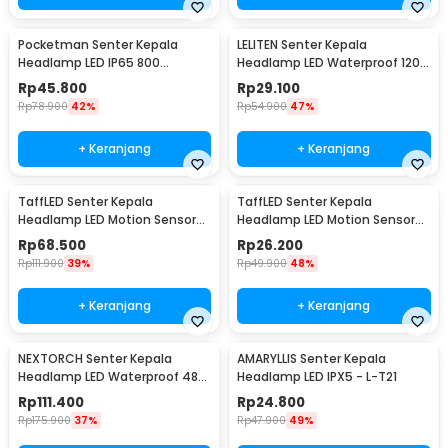
Pocketman Senter Kepala
LELITEN Senter Kepala
Headlamp LED IP65 800
Headlamp LED Waterproof 1200
Lumens - HS30
Lumens - NF-611
Rp
45.800
Rp
29.100
Rp
78.900
42%
Rp
54.900
47%
+ Keranjang
+ Keranjang
TaffLED Senter Kepala
TaffLED Senter Kepala
Headlamp LED Motion Sensor
Headlamp LED Motion Sensor
Waterproof 210 Lumens - T103
IPX4 350 Lumens - HS10
Rp
68.500
Rp
26.200
Rp
111.900
39%
Rp
49.900
48%
+ Keranjang
+ Keranjang
NEXTORCH Senter Kepala
AMARYLLIS Senter Kepala
Headlamp LED Waterproof 48
Headlamp LED IPX5 - L-T21
Lumens - ECO STAR
Rp
111.400
Rp
24.800
Rp
175.900
37%
Rp
47.900
49%