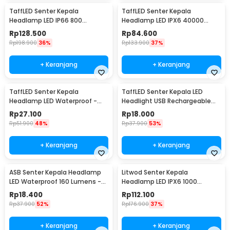
TaffLED Senter Kepala
TaffLED Senter Kepala
Headlamp LED IP66 800
Headlamp LED IPX6 40000
Lumens - HP50
Lumens - HP30
Rp
128.500
Rp
84.600
Rp
198.900
36%
Rp
133.900
37%
+ Keranjang
+ Keranjang
TaffLED Senter Kepala
TaffLED Senter Kepala LED
Headlamp LED Waterproof -
Headlight USB Rechargeable
HE25
Q5 COB - LE022
Rp
27.100
Rp
18.000
Rp
51.900
48%
Rp
37.900
53%
+ Keranjang
+ Keranjang
ASB Senter Kepala Headlamp
Litwod Senter Kepala
LED Waterproof 160 Lumens -
Headlamp LED IPX6 1000
HE20
Lumens - P70
Rp
18.400
Rp
112.100
Rp
37.900
52%
Rp
176.900
37%
+ Keranjang
+ Keranjang