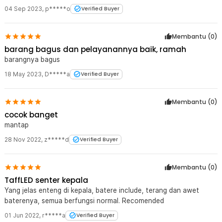
04 Sep 2023
,
p*****o
Verified Buyer
Membantu (
0
)
barang bagus dan pelayanannya baik, ramah
barangnya bagus
18 May 2023
,
D*****a
Verified Buyer
Membantu (
0
)
cocok banget
mantap
28 Nov 2022
,
z*****d
Verified Buyer
Membantu (
0
)
TaffLED senter kepala
Yang jelas enteng di kepala, batere include, terang dan awet
baterenya, semua berfungsi normal. Recomended
01 Jun 2022
,
r*****a
Verified Buyer