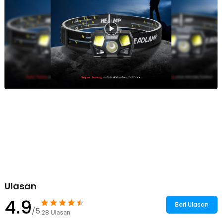
menyilaukan pengguna lain. Fitur ini sangat berguna untuk camping,
patroli, maupun kebutuhan survival outdoor.
Kelengkapan Produk
Rincian yang Anda dapatkan untuk pembelian produk ini:
1 x TaffLED Senter Kepala Headlamp LED Motion Sensor IPX4
10000 Lumens - HE55
1 x Strap
1 x Kabel USB Type C
Ulasan
4.9
Beri Ulasan
/5
28
Ulasan