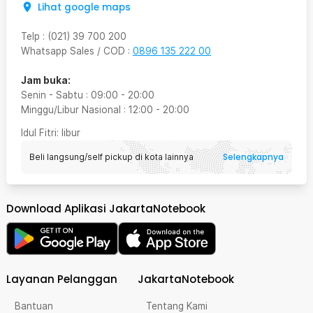
Lihat google maps
Telp
:
(021) 39 700 200
Whatsapp Sales / COD
:
0896 135 222 00
Jam buka:
Senin - Sabtu
:
09:00
-
20:00
Minggu/Libur Nasional
:
12:00
-
20:00
Idul Fitri
: libur
Selengkapnya
Beli langsung/self pickup di kota lainnya
Download Aplikasi JakartaNotebook
Layanan Pelanggan
JakartaNotebook
Bantuan
Tentang Kami