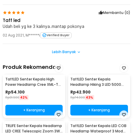
Membantu (
0
)
Taff led
Udah beli yg ke 3 kalinya..mantap pokonya
02 Aug 2021
,
M*****i
Verified Buyer
Lebih Banyak
Produk Rekomendasi
TaffLED Senter Kepala High
TaffLED Senter Kepala
Power Headlamp Cree XML-T6
Headlamp Hiking 3 LED 5000
1000 Lumens - HE60
Lumens Cree XM-L T6 - HP05
Rp
54.100
Rp
42.900
Rp
91.900
42%
Rp
74.900
43%
+ Keranjang
+ Keranjang
TRLIFE Senter Kepala Headlamp
TaffLED Senter Kepala LED COB
LED CREE Telescopic Zoom 3W
Headlamp Waterproof 3 Mode