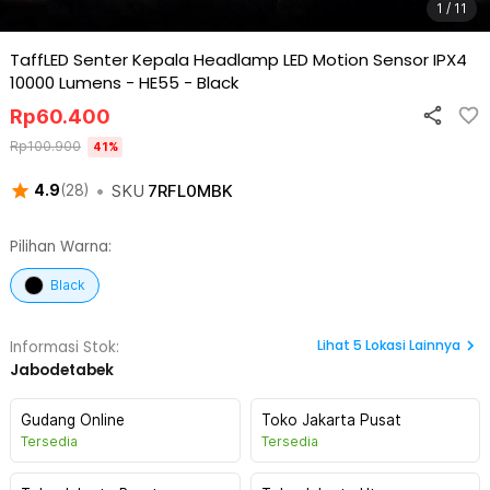
1 / 11
TaffLED Senter Kepala Headlamp LED Motion Sensor IPX4
10000 Lumens - HE55
-
Black
Rp
60.400
Rp
100.900
41
%
•
SKU
7RFL0MBK
4.9
(
28
)
Pilihan Warna:
Black
Lihat
5
Lokasi Lainnya
Informasi Stok:
Jabodetabek
Gudang Online
Toko Jakarta Pusat
Tersedia
Tersedia