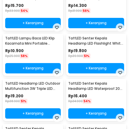
160 Lumens - HE06
400 Lumens - CH-2016
Rp
15.700
Rp
14.300
Rp
33.900
54%
Rp
31.900
56%
+ Keranjang
+ Keranjang
TaffLED Lampu Baca LED Klip
TaffLED Senter Kepala
Kacamata Mini Portable
Headlamp LED Flashlight White
Glasses Light 1 PCS - ZMD00165
and Red Waterproof - W30
Rp
10.900
Rp
19.800
Rp
25.900
58%
Rp
39.900
51%
+ Keranjang
+ Keranjang
TaffLED Headlamp LED Outdoor
TaffLED Senter Kepala
Multifunction 3W Triple LED
Headlamp LED Waterproof 200
IPX6 - GD63
Lumens - HC10
Rp
19.200
Rp
16.400
Rp
38.900
51%
Rp
34.900
54%
+ Keranjang
+ Keranjang
TaffLED Senter Kepala
TaffLED Senter Kepala