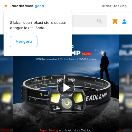
Jabodetabek
ganti
Order Tracking
Alat Kopi
Silakan ubah lokasi store sesuai
dengan lokasi Anda.
Mengerti