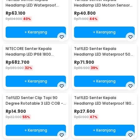
Headlamp LED Waterproof
Headlamp LED Motion Sensor
10000 Lumens - IHT425H1
Waterproof 160 Lumens - HE30
Rp
63.100
Rp
40.800
Rp
104.900
40%
Rp
71.900
44%
+ Keranjang
+ Keranjang
NITECORE Senter Kepala
TaffLED Senter Kepala
Headlamp LED IP68 1800
Headlamp LED Waterproof 500
Lumens - HC33
Lumens - HE65
Rp
682.700
Rp
71.900
Rp
989.900
32%
Rp
116.900
39%
+ Keranjang
+ Keranjang
TaffLED Senter Clip Topi 90
TaffLED Senter Kepala
Degree Rotatable 3 LED COB -
Headlamp LED Waterproof 180
3325
Lumens - KX-1804
Rp
14.900
Rp
27.600
Rp
32.900
55%
Rp
51.900
47%
+ Keranjang
+ Keranjang