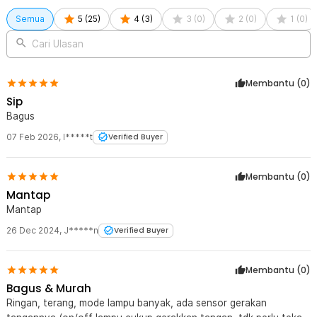
Semua
5
(
25
)
4
(
3
)
3
(
0
)
2
(
0
)
1
(
0
)
Cari Ulasan
Membantu (
0
)
Sip
Bagus
07 Feb 2026
,
I*****t
Verified Buyer
Membantu (
0
)
Mantap
Mantap
26 Dec 2024
,
J*****n
Verified Buyer
Membantu (
0
)
Bagus & Murah
Ringan, terang, mode lampu banyak, ada sensor gerakan