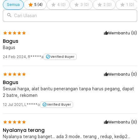
Semua
5
(
4
)
4
(
0
)
3
(
0
)
2
(
0
)
1
(
0
)
Cari Ulasan
Membantu (
0
)
Bagus
Bagus
24 Feb 2024
,
R*****a
Verified Buyer
Membantu (
0
)
Bagus
Sesuai harga, alat bantu penerangan tanpa harus pegang, dapat
2 batre, rekomen
12 Jul 2021
,
L*****o
Verified Buyer
Membantu (
0
)
Nyalanya terang
Nyalanya terang banget... ada 3 mode.. terang , redup, kedip2...