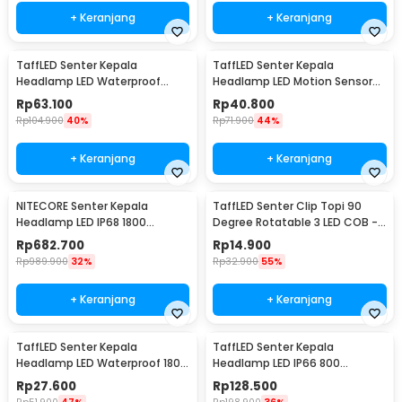
+ Keranjang
+ Keranjang
TaffLED Senter Kepala
TaffLED Senter Kepala
Headlamp LED Waterproof
Headlamp LED Motion Sensor
10000 Lumens - IHT425H1
Waterproof 160 Lumens - HE30
Rp
63.100
Rp
40.800
Rp
104.900
40%
Rp
71.900
44%
+ Keranjang
+ Keranjang
NITECORE Senter Kepala
TaffLED Senter Clip Topi 90
Headlamp LED IP68 1800
Degree Rotatable 3 LED COB -
Lumens - HC33
3325
Rp
682.700
Rp
14.900
Rp
989.900
32%
Rp
32.900
55%
+ Keranjang
+ Keranjang
TaffLED Senter Kepala
TaffLED Senter Kepala
Headlamp LED Waterproof 180
Headlamp LED IP66 800
Lumens - KX-1804
Lumens - HP50
Rp
27.600
Rp
128.500