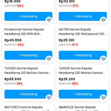
Rp
18.400
Rp
112.100
Rp
37.900
52%
Rp
176.900
37%
+ Keranjang
+ Keranjang
Pocketman Senter Kepala
LELITEN Senter Kepala
Headlamp LED IP65 800
Headlamp LED Waterproof 1200
Lumens - HS30
Lumens - NF-611
Rp
45.800
Rp
29.100
Rp
78.900
42%
Rp
54.900
47%
+ Keranjang
+ Keranjang
TaffLED Senter Kepala
TaffLED Senter Kepala
Headlamp LED Motion Sensor
Headlamp LED Motion Sensor
Waterproof 210 Lumens - T103
IPX4 350 Lumens - HS10
Rp
68.500
Rp
26.200
Rp
111.900
39%
Rp
49.900
48%
+ Keranjang
+ Keranjang
NEXTORCH Senter Kepala
AMARYLLIS Senter Kepala