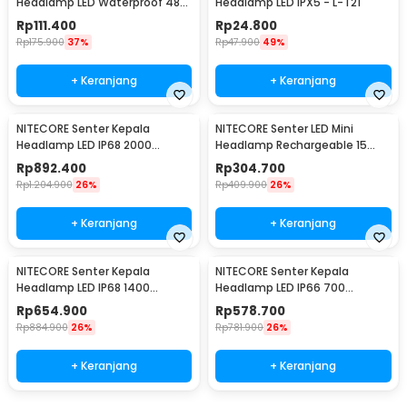
Headlamp LED Waterproof 48
Headlamp LED IPX5 - L-T21
Lumens - ECO STAR
Rp
111.400
Rp
24.800
Rp
175.900
37%
Rp
47.900
49%
+ Keranjang
+ Keranjang
NITECORE Senter Kepala
NITECORE Senter LED Mini
Headlamp LED IP68 2000
Headlamp Rechargeable 15
Lumens - HC68
Lumens - NU06 LE
Rp
892.400
Rp
304.700
Rp
1.204.900
26%
Rp
409.900
26%
+ Keranjang
+ Keranjang
NITECORE Senter Kepala
NITECORE Senter Kepala
Headlamp LED IP68 1400
Headlamp LED IP66 700
Lumens - NU43
Lumens - NU33
Rp
654.900
Rp
578.700
Rp
884.900
26%
Rp
781.900
26%
+ Keranjang
+ Keranjang