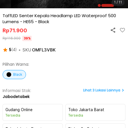
1 / 11
TaffLED Senter Kepala Headlamp LED Waterproof 500
Lumens - HE65
-
Black
Rp
71.900
Rp
116.900
39
%
•
SKU
OMFL3VBK
5
(
4
)
Pilihan Warna:
Black
Lihat
3
Lokasi Lainnya
Informasi Stok:
Jabodetabek
Gudang Online
Toko Jakarta Barat
Tersedia
Tersedia