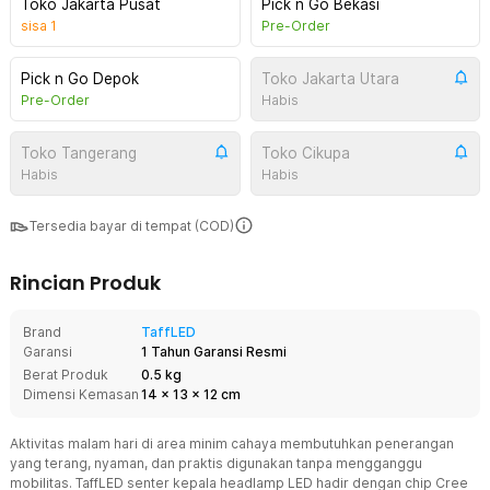
Toko Jakarta Pusat
Pick n Go Bekasi
sisa
1
Pre-Order
Pick n Go Depok
Toko Jakarta Utara
Pre-Order
Habis
Toko Tangerang
Toko Cikupa
Habis
Habis
Tersedia bayar di tempat (COD)
Rincian Produk
Brand
TaffLED
Garansi
1 Tahun Garansi Resmi
Berat Produk
0.5 kg
Dimensi Kemasan
14
x
13
x
12
cm
Aktivitas malam hari di area minim cahaya membutuhkan penerangan
yang terang, nyaman, dan praktis digunakan tanpa mengganggu
mobilitas. TaffLED senter kepala headlamp LED hadir dengan chip Cree