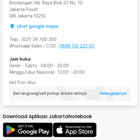
Bendungan Hilir Raya Blok G1 No. 10
Jakarta Pusat
DKI Jakarta
10210
Lihat google maps
Telp
:
(021) 39 700 200
Whatsapp Sales / COD
:
0896 135 222 00
Jam buka:
Senin - Sabtu
:
09:00
-
20:00
Minggu/Libur Nasional
:
12:00
-
20:00
Idul Fitri
: libur
Selengkapnya
Beli langsung/self pickup di kota lainnya
Download Aplikasi JakartaNotebook