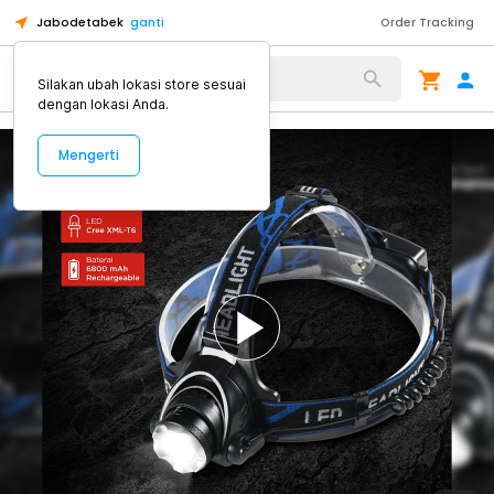
Jabodetabek
ganti
Order Tracking
Alat Kopi
Silakan ubah lokasi store sesuai
dengan lokasi Anda.
Mengerti