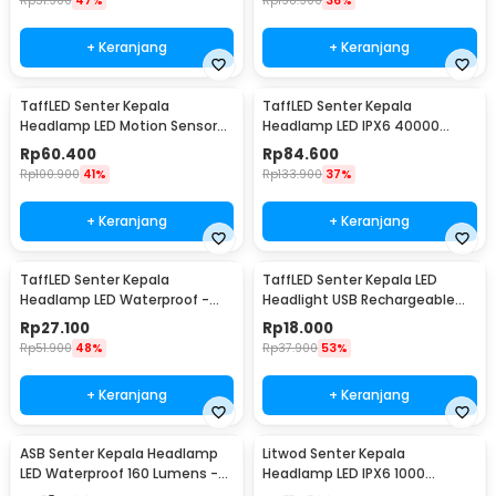
Rp
51.900
47%
Rp
198.900
36%
+ Keranjang
+ Keranjang
TaffLED Senter Kepala
TaffLED Senter Kepala
Headlamp LED Motion Sensor
Headlamp LED IPX6 40000
IPX4 10000 Lumens - HE55
Lumens - HP30
Rp
60.400
Rp
84.600
Rp
100.900
41%
Rp
133.900
37%
+ Keranjang
+ Keranjang
TaffLED Senter Kepala
TaffLED Senter Kepala LED
Headlamp LED Waterproof -
Headlight USB Rechargeable
HE25
Q5 COB - LE022
Rp
27.100
Rp
18.000
Rp
51.900
48%
Rp
37.900
53%
+ Keranjang
+ Keranjang
ASB Senter Kepala Headlamp
Litwod Senter Kepala
LED Waterproof 160 Lumens -
Headlamp LED IPX6 1000
HE20
Lumens - P70