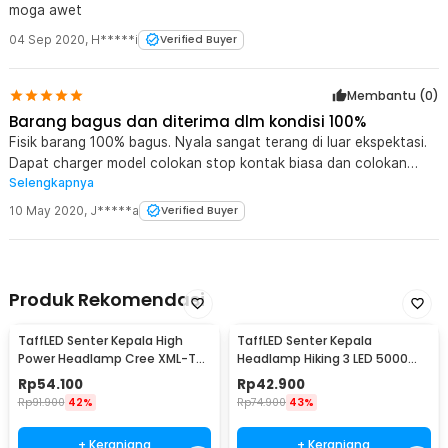
moga awet
04 Sep 2020
,
H*****i
Verified Buyer
Membantu (
0
)
Barang bagus dan diterima dlm kondisi 100%
Fisik barang 100% bagus. Nyala sangat terang di luar ekspektasi.
Dapat charger model colokan stop kontak biasa dan colokan
Selengkapnya
lighter mobil. Dapat baterai 2x 18650 (besar).
10 May 2020
,
J*****a
Verified Buyer
Produk Rekomendasi
TaffLED Senter Kepala High
TaffLED Senter Kepala
Power Headlamp Cree XML-T6
Headlamp Hiking 3 LED 5000
1000 Lumens - HE60
Lumens Cree XM-L T6 - HP05
Rp
54.100
Rp
42.900
Rp
91.900
42%
Rp
74.900
43%
+ Keranjang
+ Keranjang