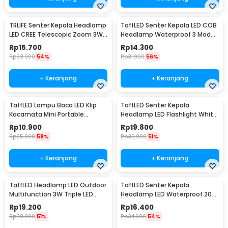
TRLIFE Senter Kepala Headlamp
TaffLED Senter Kepala LED COB
LED CREE Telescopic Zoom 3W
Headlamp Waterproof 3 Mode
160 Lumens - HE06
400 Lumens - CH-2016
Rp
15.700
Rp
14.300
Rp
33.900
54%
Rp
31.900
56%
+ Keranjang
+ Keranjang
TaffLED Lampu Baca LED Klip
TaffLED Senter Kepala
Kacamata Mini Portable
Headlamp LED Flashlight White
Glasses Light 1 PCS - ZMD00165
and Red Waterproof - W30
Rp
10.900
Rp
19.800
Rp
25.900
58%
Rp
39.900
51%
+ Keranjang
+ Keranjang
TaffLED Headlamp LED Outdoor
TaffLED Senter Kepala
Multifunction 3W Triple LED
Headlamp LED Waterproof 200
IPX6 - GD63
Lumens - HC10
Rp
19.200
Rp
16.400
Rp
38.900
51%
Rp
34.900
54%