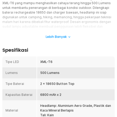
XML-T6 yang mampu menghasilkan cahaya terang hingga 500 Lumens
untuk membantu penerangan di berbagai kondisi outdoor. Dilengkapi
baterai rechargeable 18650 dan charger bawaan, headlamp ini siap
digunakan untuk camping, hiking, memancing, hingga pekerjaan teknisi
malam hari karena dibekali fitur waterproof. Desain ergonomis dengan
sudut lampu adjustable membuat penggunaan lebih fleksibel dan
nyaman.
Lebih Banyak
Fitur
Spesifikasi
Cree XML-T6 LED Super Terang
Headlamp menggunakan chip Cree XML-T6 yang mampu
menghasilkan cahaya hingga 500 Lumens dengan intensitas terang
Tipe LED
XML-T6
dan stabil. Sorot lampu membantu pengguna melihat area sekitar
dengan lebih jelas saat berada di tempat gelap. Cahaya terang
Lumens
500 Lumens
sangat cocok digunakan untuk aktivitas outdoor seperti hiking,
camping, memancing, maupun pekerjaan lapangan malam hari.
Tipe Baterai
Performa LED juga lebih hemat daya dan tahan lama untuk
2 x 18650 Button Top
penggunaan jangka panjang.
Kapasitas Baterai
6800 mAh x 2
3 Mode Pencahayaan Serbaguna
Senter kepala dilengkapi tiga mode pencahayaan yaitu High, Low,
dan Strobe yang dapat disesuaikan dengan kebutuhan
Headlamp: Aluminium Aero Grade, Plastik dan
Material
penggunaan. Mode High cocok untuk penerangan maksimal di area
Kaca Mineral Berlapis
gelap, sedangkan mode Low membantu menghemat daya baterai.
Tali: Kain