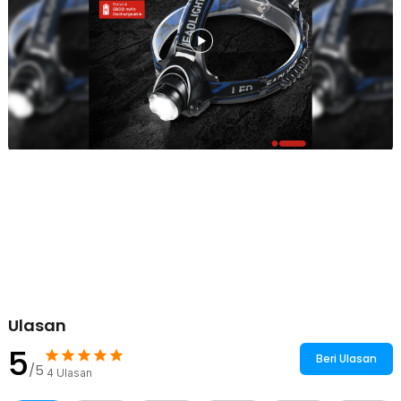
ringan membuat headlamp nyaman dipakai dalam waktu lama tanpa
terasa membebani kepala.
Kelengkapan Produk
Rincian yang Anda dapatkan untuk pembelian produk ini:
1 x TaffLED Senter Kepala Headlamp LED Waterproof 500
Lumens - HE65
1 x Adaptor Daya EU Plug
1 x Adaptor Cigarette Plug
1 x Kabel USB A to DC
2 x Baterai 18650 Button Top 3.7 V 6800 mAh
Ulasan
5
Beri Ulasan
/5
4
Ulasan