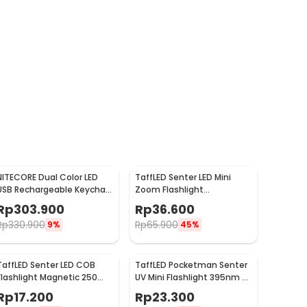
NITECORE Dual Color LED
TaffLED Senter LED Mini
USB Rechargeable Keychain
Zoom Flashlight
Light - THUMB
Rechargeable Q5 2000
Rp
303.900
Rp
36.600
Lumens
Rp
330.900
Rp
65.900
9%
45%
TaffLED Senter LED COB
TaffLED Pocketman Senter
Flashlight Magnetic 250
UV Mini Flashlight 395nm -
Lumens - BC12
P1-UV
Rp
17.200
Rp
23.300