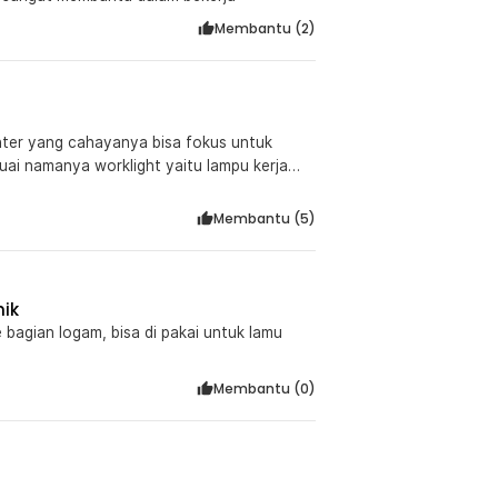
Membantu (
2
)
nter yang cahayanya bisa fokus untuk
suai namanya worklight yaitu lampu kerja
adi anak tetap bisa belajar dan mengerjakan
. LED COBnya ada 2 mode terang dan redup,
Membantu (
5
)
ekat magnet pada bagian bawah lampu ini
edar mencari barang jatuh di tempat gelap
nik
bagian logam, bisa di pakai untuk lamu
Membantu (
0
)