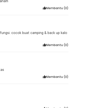
 tanam
Membantu (
0
)
ifungsi. cocok buat camping & back up kalo
Membantu (
0
)
tas
Membantu (
0
)