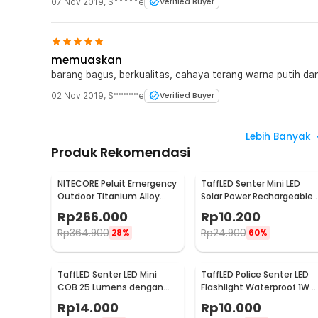
07 Nov 2019
,
S*****e
Verified Buyer
memuaskan
barang bagus, berkualitas, cahaya terang warna putih d
02 Nov 2019
,
S*****e
Verified Buyer
Lebih Banyak
Produk Rekomendasi
NITECORE Peluit Emergency
TaffLED Senter Mini LED
Outdoor Titanium Alloy
Solar Power Rechargeable
EDC Survival 120dB - NWS10
Keychain 3 LED 0.8W - XY
Rp
266.000
Rp
10.200
Rp
364.900
Rp
24.900
28%
60%
TaffLED Senter LED Mini
TaffLED Police Senter LED
COB 25 Lumens dengan
Flashlight Waterproof 1W -
Carabiner - BM-9402
TAC2L
Rp
14.000
Rp
10.000