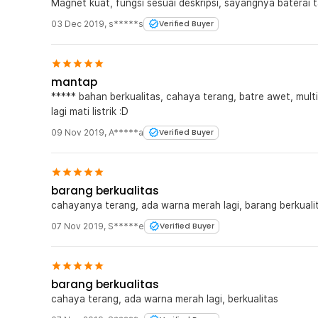
Magnet kuat, fungsi sesuai deskripsi, sayangnya baterai
03 Dec 2019
,
s*****s
Verified Buyer
mantap
***** bahan berkualitas, cahaya terang, batre awet, mult
lagi mati listrik :D
09 Nov 2019
,
A*****a
Verified Buyer
barang berkualitas
cahayanya terang, ada warna merah lagi, barang berkuali
07 Nov 2019
,
S*****e
Verified Buyer
barang berkualitas
cahaya terang, ada warna merah lagi, berkualitas