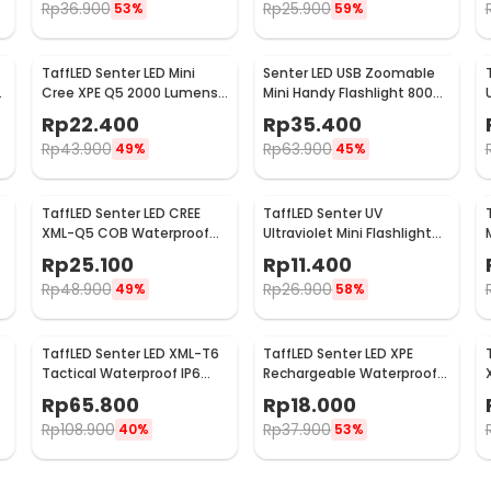
Rp
36.900
Rp
25.900
53%
59%
TaffLED Senter LED Mini
Senter LED USB Zoomable
Cree XPE Q5 2000 Lumens
Mini Handy Flashlight 800
- Mini864
Lumens
Rp
22.400
Rp
35.400
Rp
43.900
Rp
63.900
49%
45%
TaffLED Senter LED CREE
TaffLED Senter UV
XML-Q5 COB Waterproof
Ultraviolet Mini Flashlight
IP54 3800 Lumens - P1
400nm 9 LED - UV-395
Rp
25.100
Rp
11.400
Rp
48.900
Rp
26.900
49%
58%
TaffLED Senter LED XML-T6
TaffLED Senter LED XPE
Tactical Waterproof IP6
Rechargeable Waterproof
3000 Lumens - E97
IPX4 200 Lumens - 3187
Rp
65.800
Rp
18.000
Rp
108.900
Rp
37.900
40%
53%