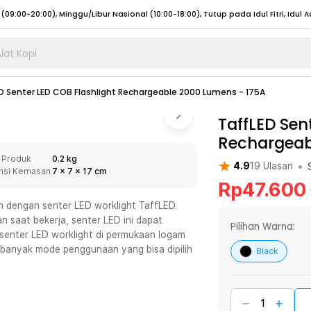
lat Kopi
umat (07:00 - 20:00), Sabtu - Minggu (08:00 - 20:00), Tutup pada Idul Fitri
Sele
D Senter LED COB Flashlight Rechargeable 2000 Lumens - 175A
:00 - 20:00), Sabtu - Minggu/ Libur Nasional (08:00 - 17:00)
Selengkapnya
:00 - 20:00), Sabtu - Minggu/ Libur Nasional (08:00 - 17:00)
TaffLED Sen
Selengkapnya
Rechargeab
 (09:00-20:00), Minggu/Libur Nasional (12:00-20:00), Tutup pada Idul Fitri
Sele
 Produk
0.2 kg
 (09:00-20:00), Minggu/Libur Nasional (12:00-20:00), Tutup pada Idul Fitri
Sele
•
4.9
19
Ulasan
nsi Kemasan
7
x
7
x
17
cm
Rp
47.600
h dengan senter LED worklight TaffLED.
saat bekerja, senter LED ini dapat
Pilihan Warna:
senter LED worklight di permukaan logam
umat (07:00 - 20:00), Sabtu - Minggu (08:00 - 20:00), Tutup pada Idul Fitri
Sele
n banyak mode penggunaan yang bisa dipilih
Black
:00 - 20:00), Sabtu - Minggu/ Libur Nasional (08:00 - 17:00)
Selengkapnya
:00 - 20:00), Sabtu - Minggu/ Libur Nasional (08:00 - 17:00)
Selengkapnya