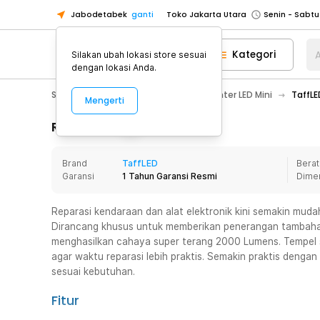
Jabodetabek
ganti
Toko Jakarta Utara
Toko Tangerang
Kategori
A
Silakan ubah lokasi store sesuai
Toko Cikupa
dengan lokasi Anda.
Pick n Go Jakarta Barat
Senin - J
Sport & Outdoor
Senter LED
Senter LED Mini
TaffLE
Mengerti
Pick n Go Bekasi
Senin - Jumat (08
Pick n Go Depok
Senin - Jumat (08
Rincian Produk
Toko Jakarta Pusat
Senin - Sabtu
Brand
TaffLED
Berat
Toko Jakarta Barat
Senin - Sabtu
Garansi
1 Tahun Garansi Resmi
Dime
Toko Jakarta Utara
Toko Tangerang
Reparasi kendaraan dan alat elektronik kini semakin muda
Dirancang khusus untuk memberikan penerangan tambahan 
Toko Cikupa
menghasilkan cahaya super terang 2000 Lumens. Tempel 
Pick n Go Jakarta Barat
Senin - J
agar waktu reparasi lebih praktis. Semakin praktis denga
sesuai kebutuhan.
Pick n Go Bekasi
Senin - Jumat (08
Pick n Go Depok
Senin - Jumat (08
Fitur