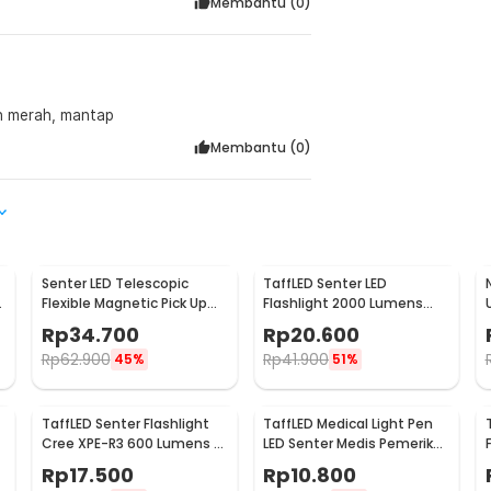
Membantu (
0
)
an merah, mantap
Membantu (
0
)
Senter LED Telescopic
TaffLED Senter LED
Flexible Magnetic Pick Up
Flashlight 2000 Lumens
Flashlight Aluminium
Zoom Waterproof -
Rp
34.700
Rp
20.600
Pocketman P1
Rp
62.900
Rp
41.900
45%
51%
TaffLED Senter Flashlight
TaffLED Medical Light Pen
Cree XPE-R3 600 Lumens -
LED Senter Medis Pemeriksa
SE-A02
Mata - Ti4
Rp
17.500
Rp
10.800