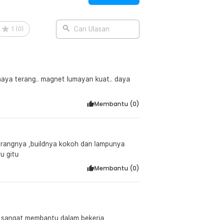
1
(
0
)
Cari Ulasan
ahaya terang.. magnet lumayan kuat.. daya
Membantu (
0
)
arangnya ,buildnya kokoh dan lampunya
u gitu
Membantu (
0
)
, sangat membantu dalam bekerja