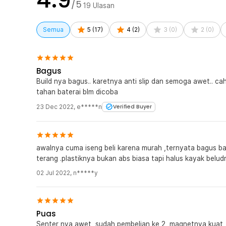
/5
19
Ulasan
Semua
5
(
17
)
4
(
2
)
3
(
0
)
2
(
0
)
Bagus
Build nya bagus.. karetnya anti slip dan semoga awet.. c
tahan baterai blm dicoba
23 Dec 2022
,
e*****n
Verified Buyer
awalnya cuma iseng beli karena murah ,ternyata bagus b
terang .plastiknya bukan abs biasa tapi halus kayak beludr
02 Jul 2022
,
n*****y
Puas
Senter nya awet, sudah pembelian ke 2, magnetnya kuat