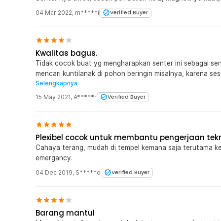
04 Mar 2022
,
m*****i
Verified Buyer
Kwalitas bagus.
Tidak cocok buat yg mengharapkan senter ini sebagai se
mencari kuntilanak di pohon beringin misalnya, karena se
Selengkapnya
jadi lebih cocok untuk lampu emergency saat mati lampu j
PR dari sekolah karena lampu ini cocok sekali untuk itu
15 May 2021
,
A*****r
Verified Buyer
enak di genggam dengan bahan berlapis karet dan daya r
yang sangat baik. LED tambahan yg kecil hanya untuk sek
dan area terbatas saja karena tidak begitu terang.
Plexibel cocok untuk membantu pengerjaan tek
Cahaya terang, mudah di tempel kemana saja terutama ke 
emergancy.
04 Dec 2019
,
S*****o
Verified Buyer
Barang mantul