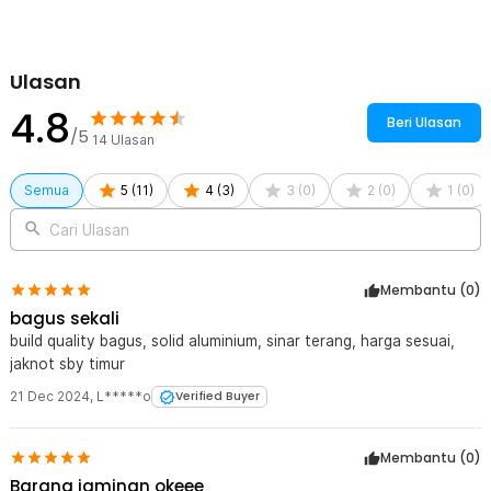
1 x TaffLED Senter LED Cree XM-L L2 Rechargeable IPX6 6500
Lumens - 701
1 x Tali
Ulasan
1 x Kabel USB Type C
4.8
Beri Ulasan
/5
14
Ulasan
Semua
5
(
11
)
4
(
3
)
3
(
0
)
2
(
0
)
1
(
0
)
Cari Ulasan
Membantu (
0
)
bagus sekali
build quality bagus, solid aluminium, sinar terang, harga sesuai,
jaknot sby timur
21 Dec 2024
,
L*****o
Verified Buyer
Membantu (
0
)
Barang jaminan okeee