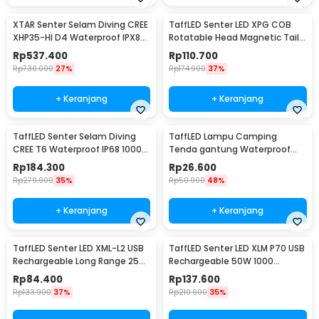
XTAR Senter Selam Diving CREE
TaffLED Senter LED XPG COB
XHP35-HI D4 Waterproof IPX8
Rotatable Head Magnetic Tail
1600 Lumens - D26 1600S
10000 Lumens - 3189A
Rp
537.400
Rp
110.700
Rp
730.000
27%
Rp
174.900
37%
+ Keranjang
+ Keranjang
TaffLED Senter Selam Diving
TaffLED Lampu Camping
CREE T6 Waterproof IP68 10000
Tenda gantung Waterproof
Lumens - TG-S151
Emergency 120 Lumens - G198
Rp
184.300
Rp
26.600
Rp
279.900
35%
Rp
50.900
48%
+ Keranjang
+ Keranjang
TaffLED Senter LED XML-L2 USB
TaffLED Senter LED XLM P70 USB
Rechargeable Long Range 25W
Rechargeable 50W 1000
1000 Lumens Without Battery
Lumens with 26650 Battery -
Rp
84.400
Rp
137.600
- XML-L2
XLM-P70
Rp
133.900
37%
Rp
210.900
35%