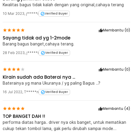
Kwalitas bagus tidak kalah dengan yang original,cahaya terang
10 Mar 2023
,
j*****i
Verified Buyer
Membantu (
0
)
Sayang tidak ad yg 1-2mode
Barang bagus banget,cahaya terang.
28 Feb 2023
,
j*****i
Verified Buyer
Membantu (
0
)
Kirain sudah ada Baterai nya ...
Baterainya yg mana Ukuranya / yg paling Bagus ...?
16 Jul 2022
,
T*****n
Verified Buyer
Membantu (
4
)
TOP BANGET DAH !!
performa diatas harga.. driver nya oks banget, untuk mematikan
cukup tekan tombol lama, gak perlu dirubah sampai mode