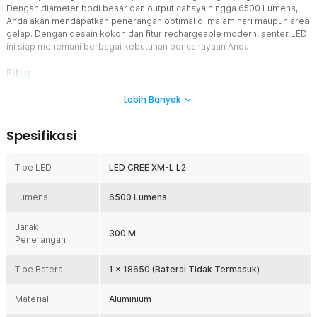
Dengan diameter bodi besar dan output cahaya hingga 6500 Lumens,
Anda akan mendapatkan penerangan optimal di malam hari maupun area
gelap. Dengan desain kokoh dan fitur rechargeable modern, senter LED
ini siap menemani berbagai kebutuhan pencahayaan Anda.
Fitur
Teknologi LED CREE XM-L L2
Lebih Banyak
Menggunakan chip LED CREE XM-L L2 berkualitas tinggi yang
terkenal dengan efisiensi cahaya dan daya tahan yang baik.
Spesifikasi
Teknologi ini mampu menghasilkan sorotan yang lebih fokus dan
terang dibandingkan LED standar. Cahaya yang dihasilkan tetap
stabil untuk membantu visibilitas di area gelap. Sangat cocok
Tipe LED
LED CREE XM-L L2
digunakan untuk kegiatan outdoor maupun penggunaan
profesional.
Lumens
6500 Lumens
Output 6500 Lumens Super Terang
Output cahaya hingga 6500 Lumens memberikan pencahayaan
Jarak
300 M
yang sangat terang untuk berbagai kondisi. Jangkauan sinar hingga
Penerangan
300 M memudahkan Anda melihat objek dari jarak jauh saat patroli,
camping, atau eksplorasi malam. Cahaya yang kuat membantu
Tipe Baterai
1 x 18650 (Baterai Tidak Termasuk)
meningkatkan keamanan dan kenyamanan saat beraktivitas di area
minim penerangan. Senter LED ini sangat ideal untuk kebutuhan luar
Material
ruangan maupun penggunaan darurat.
Aluminium