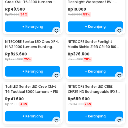
Cree XML-T6 3800 Lumens -
Flashlight Waterproof 1W -
E27
TAC2L
Rp
49.500
Rp
10.000
Rp
75.000
34%
Rp
23.900
59%
+ Keranjang
+ Keranjang
NITECORE Senter LED Cree XP-L
NITECORE Senter Penlight
HI V3 1000 Lumens Hunting
Medis Nichia 219B CRI 90 180
Flashlight - New P30
Lumens IPX8 - MT06MD
Rp
925.600
Rp
376.600
Rp
1.226.900
25%
Rp
515.900
28%
+ Keranjang
+ Keranjang
TaffLED Senter LED Cree XM-L
NITECORE Senter LED CREE
T6 Tactical 8000 Lumens - F18
XHP35 HD Rechargeable IPX8
1800 Lumens - MH23
Rp
41.600
Rp
699.900
Rp
72.900
43%
Rp
944.900
26%
+ Keranjang
+ Keranjang