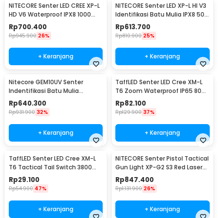
NITECORE Senter LED CREE XP-L
NITECORE Senter LED XP-L HI V3
HD V6 Waterproof IPX8 1000
Identifikasi Batu Mulia IPX8 500
Lumens - MT21C
Lumens - GEM8
Rp
700.400
Rp
613.700
Rp
945.900
26%
Rp
810.900
25%
+ Keranjang
+ Keranjang
Nitecore GEM10UV Senter
TaffLED Senter LED Cree XM-L
Indentifikasi Batu Mulia
T6 Zoom Waterproof IP65 8000
Gemstone Ultraviolet
Lumens - E17 COB
Rp
640.300
Rp
82.100
Rp
931.900
32%
Rp
129.900
37%
+ Keranjang
+ Keranjang
TaffLED Senter LED Cree XM-L
NITECORE Senter Pistol Tactical
T6 Tactical Tail Switch 3800
Gun Light XP-G2 S3 Red Laser
Lumens
300Lumens - NPL10
Rp
29.100
Rp
847.400
Rp
54.900
47%
Rp
1.131.900
26%
+ Keranjang
+ Keranjang