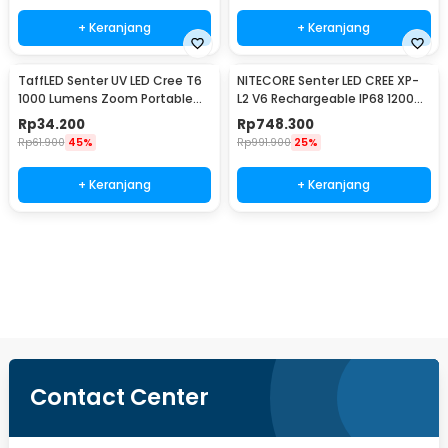
+ Keranjang
+ Keranjang
TaffLED Senter UV LED Cree T6
NITECORE Senter LED CREE XP-
1000 Lumens Zoom Portable
L2 V6 Rechargeable IP68 1200
395nm - T118
Lumens - MH10 V2
Rp
34.200
Rp
748.300
Rp
61.900
45%
Rp
991.900
25%
+ Keranjang
+ Keranjang
Beli Sekarang
Contact Center