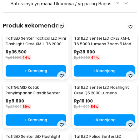
Baterainya yg mana Ukuranya / yg paling Bagus ...?
Produk Rekomendasi
TaffLED Senter Tactical LED Mini
TaffLED Senter LED CREE XM-L
Flashlight Cree XM-L T6 2000
T6 5000 Lumens Zoom 5 Mode
Lumens - E17
Baterai 26650 - E97
Rp
36.500
Rp
39.600
Rp
64.900
44%
Rp
69.900
44%
+ Keranjang
+ Keranjang
TaffGUARD Kotak
TaffLED Senter LED Flashlight
Penyimpanan Plastik Senter
Cree Q5 2000 Lumens
LED Box 18x11.5x4.7cm - FN10
Aluminium Steel - LFU01
Rp
9.600
Rp
16.100
Rp
22.900
59%
Rp
34.900
54%
+ Keranjang
+ Keranjang
TaffLED Senter LED Flashlight
TaffLED Police Senter LED