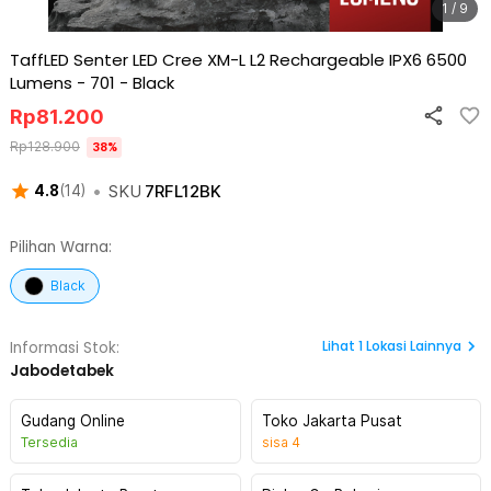
1 / 9
TaffLED Senter LED Cree XM-L L2 Rechargeable IPX6 6500
Lumens - 701
-
Black
Rp
81.200
Rp
128.900
38
%
•
SKU
7RFL12BK
4.8
(
14
)
Pilihan Warna:
Black
Lihat
1
Lokasi Lainnya
Informasi Stok:
Jabodetabek
Gudang Online
Toko Jakarta Pusat
Tersedia
sisa
4