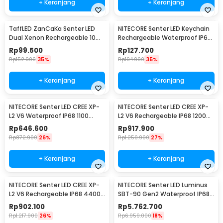
+ Keranjang
+ Keranjang
TaffLED ZanCaKa Senter LED
NITECORE Senter LED Keychain
Dual Xenon Rechargeable 10W
Rechargeable Waterproof IP65
13500 Lumens - Q3
55 Lumens - Tube V2.0
Rp
99.500
Rp
127.700
Rp
152.900
35%
Rp
194.900
35%
+ Keranjang
+ Keranjang
NITECORE Senter LED CREE XP-
NITECORE Senter LED CREE XP-
L2 V6 Waterproof IP68 1100
L2 V6 Rechargeable IP68 1200
Lumens - P10 V2
Lumens - MH12 V2
Rp
646.600
Rp
917.900
Rp
872.900
26%
Rp
1.250.900
27%
+ Keranjang
+ Keranjang
NITECORE Senter LED CREE XP-
NITECORE Senter LED Luminus
L2 V6 Rechargeable IP68 4400
SBT-90 Gen2 Waterproof IP68
Lumens - E4K
5200 Lumens - TM39
Rp
902.100
Rp
5.762.700
Rp
1.217.900
26%
Rp
6.959.000
18%