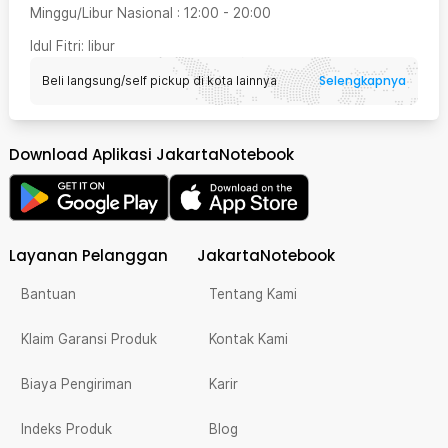
Minggu/Libur Nasional
:
12:00
-
20:00
Idul Fitri
: libur
Selengkapnya
Beli langsung/self pickup di kota lainnya
Download Aplikasi JakartaNotebook
Layanan Pelanggan
JakartaNotebook
Bantuan
Tentang Kami
Klaim Garansi Produk
Kontak Kami
Biaya Pengiriman
Karir
Indeks Produk
Blog