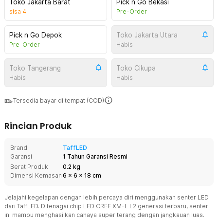
Toko Jakarta Barat
Pick n Go Bekasi
sisa
4
Pre-Order
Pick n Go Depok
Toko Jakarta Utara
Pre-Order
Habis
Toko Tangerang
Toko Cikupa
Habis
Habis
Tersedia bayar di tempat (COD)
Rincian Produk
Brand
TaffLED
Garansi
1 Tahun Garansi Resmi
Berat Produk
0.2 kg
Dimensi Kemasan
6
x
6
x
18
cm
Jelajahi kegelapan dengan lebih percaya diri menggunakan senter LED
dari TaffLED. Ditenagai chip LED CREE XM-L L2 generasi terbaru, senter
ini mampu menghasilkan cahaya super terang dengan jangkauan luas.