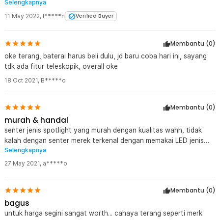
Selengkapnya
terakhir.. seperti senter harga diatas 500rb an...
11 May 2022
,
I*****n
Verified Buyer
Membantu (
0
)
oke terang, baterai harus beli dulu, jd baru coba hari ini, sayang
tdk ada fitur teleskopik, overall oke
18 Oct 2021
,
B*****o
Membantu (
0
)
murah & handal
senter jenis spotlight yang murah dengan kualitas wahh, tidak
kalah dengan senter merek terkenal dengan memakai LED jenis
Selengkapnya
XML L2 nyala senter sangat terang, sangat cocok buat jelajah di
kegelapan malam kekurangan hanya di body yang masih terlalu
27 May 2021
,
a*****o
kasar
Membantu (
0
)
bagus
untuk harga segini sangat worth... cahaya terang seperti merk