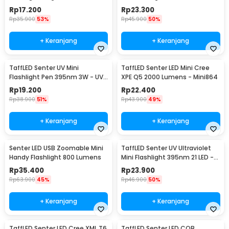
Lumens - BC12
Rp
17.200
Rp
23.300
Rp
35.900
53%
Rp
45.900
50%
+ Keranjang
+ Keranjang
TaffLED Senter UV Mini
TaffLED Senter LED Mini Cree
Flashlight Pen 395nm 3W - UV-
XPE Q5 2000 Lumens - Mini864
10
Rp
19.200
Rp
22.400
Rp
38.900
51%
Rp
43.900
49%
+ Keranjang
+ Keranjang
Senter LED USB Zoomable Mini
TaffLED Senter UV Ultraviolet
Handy Flashlight 800 Lumens
Mini Flashlight 395nm 21 LED -
UV-21
Rp
35.400
Rp
23.900
Rp
63.900
45%
Rp
46.900
50%
+ Keranjang
+ Keranjang
TaffLED Senter LED Cree XML T6
TaffLED Senter LED COB