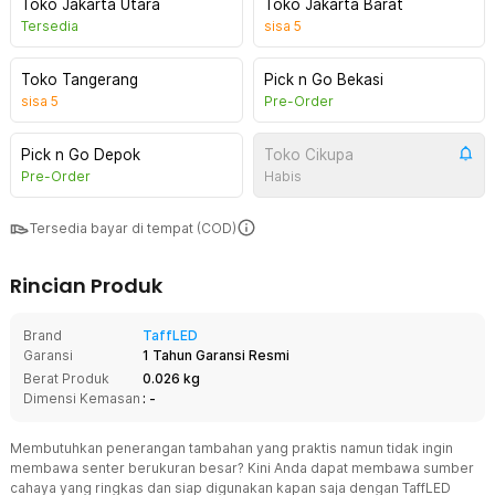
Toko Jakarta Utara
Toko Jakarta Barat
Tersedia
sisa
5
Toko Tangerang
Pick n Go Bekasi
sisa
5
Pre-Order
Pick n Go Depok
Toko Cikupa
Pre-Order
Habis
Tersedia bayar di tempat (COD)
Rincian Produk
Brand
TaffLED
Garansi
1 Tahun Garansi Resmi
Berat Produk
0.026 kg
Dimensi Kemasan
: -
Membutuhkan penerangan tambahan yang praktis namun tidak ingin
membawa senter berukuran besar? Kini Anda dapat membawa sumber
cahaya yang ringkas dan siap digunakan kapan saja dengan TaffLED