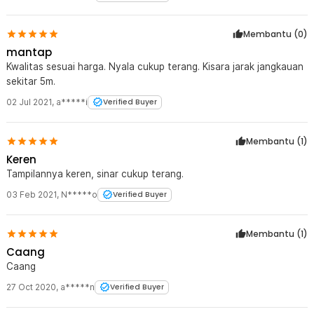
Membantu (
0
)
mantap
Kwalitas sesuai harga. Nyala cukup terang. Kisara jarak jangkauan
sekitar 5m.
02 Jul 2021
,
a*****i
Verified Buyer
Membantu (
1
)
Keren
Tampilannya keren, sinar cukup terang.
03 Feb 2021
,
N*****o
Verified Buyer
Membantu (
1
)
Caang
Caang
27 Oct 2020
,
a*****n
Verified Buyer