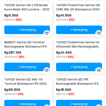
TaffLED Senter LED COB Model
TaffLED Pocketman Senter LED
Kunci Mobil 450 Lumens - ZK20
CREE XML Q5 Waterproof 2000
Lumens - P1
Rp
5.900
Rp
41.900
Rp
16.900
66%
Rp
72.900
43%
+ Keranjang
+ Keranjang
BEEBEST Senter LED Outdoor
TaffLED Pocketman Senter UV
Rechargeable Waterproof IPX6
Ultraviolet Mini Rechargeable
1000 Lumens - FZ101
395nm - P1UV
Rp
287.100
Rp
41.400
Rp
393.900
28%
Rp
71.900
43%
+ Keranjang
+ Keranjang
TaffLED Senter LED XML-T6
TaffLED Senter LED XPE
Tactical Waterproof IP6 3000
Rechargeable Waterproof IPX4
Lumens - E97
200 Lumens - 3187
Rp
65.800
Rp
18.000
Rp
108.900
40%
Rp
37.900
53%
+ Keranjang
+ Keranjang