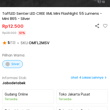
1 / 10
TaffLED Senter LED CREE XML Mini Flashlight 55 Lumens -
Mini 865
-
Silver
Rp
12.500
Rp
28.900
57
%
•
SKU
OMFL2MSV
5
(
13
)
Pilihan Warna:
Silver
Lihat
4
Lokasi Lainnya
Informasi Stok:
Jabodetabek
Gudang Online
Toko Jakarta Pusat
Tersedia
Tersedia