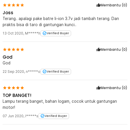
Membantu (
0
)
Joss
Terang.. apalagi pake batre li-ion 3.7v jadi tambah terang. Dan
praktis bisa di taro di gantungan kunci..
13 Oct 2020
,
M*****h
Verified Buyer
Membantu (
0
)
God
God
22 Sep 2020
,
n*****o
Verified Buyer
Membantu (
0
)
TOP BANGET!
Lampu terang banget, bahan logam, cocok untuk gantungan
motor!
07 Jun 2020
,
I*****s
Verified Buyer