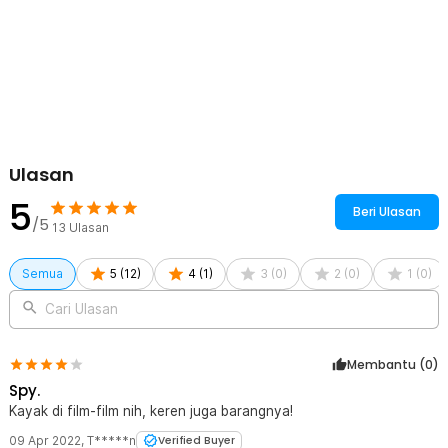
Rincian yang Anda dapatkan untuk pembelian produk ini:
1 x TaffLED Senter LED CREE XML Mini Flashlight 55 Lumens -
Mini 865
1 x Baterai AAA
Ulasan
5
Beri Ulasan
/5
13
Ulasan
Semua
5
(
12
)
4
(
1
)
3
(
0
)
2
(
0
)
1
(
0
)
Cari Ulasan
Membantu (
0
)
Spy.
Kayak di film-film nih, keren juga barangnya!
09 Apr 2022
,
T*****n
Verified Buyer