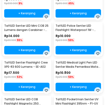
Rp
330.900
9%
Rp
65.900
45%
+ Keranjang
+ Keranjang
TaffLED Senter LED Mini COB 25
TaffLED Police Senter LED
Lumens dengan Carabiner -
Flashlight Waterproof 1W -
BM-9402
TAC2L
Rp
14.000
Rp
10.000
Rp
30.900
55%
Rp
23.900
59%
+ Keranjang
+ Keranjang
TaffLED Senter Flashlight Cree
TaffLED Medical Light Pen LED
XPE-R3 600 Lumens - SE-A02
Senter Medis Pemeriksa Mata -
Ti4
Rp
17.500
Rp
10.800
Rp
36.900
53%
Rp
25.900
59%
+ Keranjang
+ Keranjang
TaffLED Senter LED COB
TaffLED Pocketman Senter UV
Flashlight Magnetic 250
Mini Flashlight 395nm - P1-UV