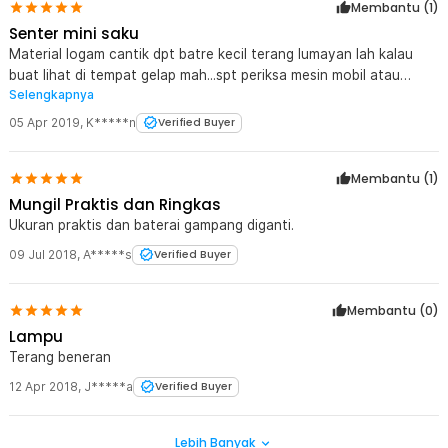
Membantu (
1
)
Senter mini saku
Material logam cantik dpt batre kecil terang lumayan lah kalau
buat lihat di tempat gelap mah...spt periksa mesin mobil atau
Selengkapnya
motor
05 Apr 2019
,
K*****n
Verified Buyer
Membantu (
1
)
Mungil Praktis dan Ringkas
Ukuran praktis dan baterai gampang diganti.
09 Jul 2018
,
A*****s
Verified Buyer
Membantu (
0
)
Lampu
Terang beneran
12 Apr 2018
,
J*****a
Verified Buyer
Lebih Banyak