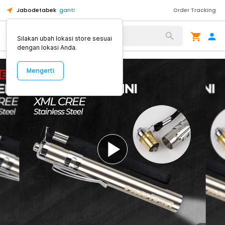
Jabodetabek
ganti
Order Tracking
Alat Kopi
Silakan ubah lokasi store sesuai
dengan lokasi Anda.
Mengerti