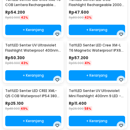
COB Lentera Rechargeable
Flashlight Rechargeable 2000
2300 Lumens - WY8106
Lumens - 175A
Rp
54.200
Rp
47.600
Rp
92.900
42%
Rp
80.900
42%
+ Keranjang
+ Keranjang
TaffLED Senter UV Ultraviolet
TaffLED Senter LED Cree XM-L
Flashlight Waterproof 400nm
T6 Magnetic Waterproof IPX6
51 LED - UV-51
8000 Lumens - E17 COB
Rp
50.300
Rp
57.200
Rp
86.900
43%
Rp
96.900
41%
+ Keranjang
+ Keranjang
TaffLED Senter LED CREE XML-
TaffLED Senter UV Ultraviolet
Q5 COB Waterproof IP54 3800
Mini Flashlight 400nm 9 LED -
Lumens - P1
UV-395
Rp
25.100
Rp
11.400
Rp
48.900
49%
Rp
26.900
58%
+ Keranjang
+ Keranjang