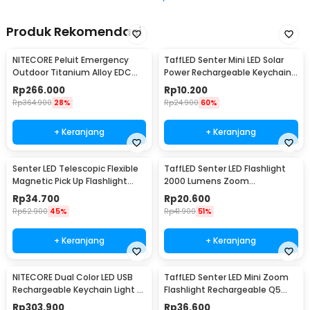
Produk Rekomendasi
NITECORE Peluit Emergency
TaffLED Senter Mini LED Solar
Outdoor Titanium Alloy EDC
Power Rechargeable Keychain
Survival 120dB - NWS10
3 LED 0.8W - XY
Rp
266.000
Rp
10.200
Rp
364.900
28%
Rp
24.900
60%
+ Keranjang
+ Keranjang
Senter LED Telescopic Flexible
TaffLED Senter LED Flashlight
Magnetic Pick Up Flashlight
2000 Lumens Zoom
Aluminium
Waterproof - Pocketman P1
Rp
34.700
Rp
20.600
Rp
62.900
45%
Rp
41.900
51%
+ Keranjang
+ Keranjang
NITECORE Dual Color LED USB
TaffLED Senter LED Mini Zoom
Rechargeable Keychain Light -
Flashlight Rechargeable Q5
THUMB
2000 Lumens
Rp
303.900
Rp
36.600