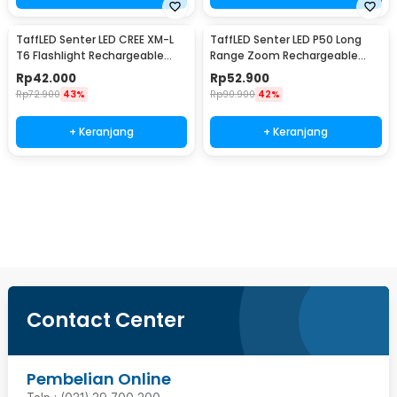
TaffLED Senter LED CREE XM-L
TaffLED Senter LED P50 Long
T6 Flashlight Rechargeable
Range Zoom Rechargeable
500 Lumens - CH1463
IP55 800 Lumens - TG-S191
Rp
42.000
Rp
52.900
Rp
72.900
43%
Rp
90.900
42%
+ Keranjang
+ Keranjang
Beli Sekarang
Contact Center
Pembelian Online