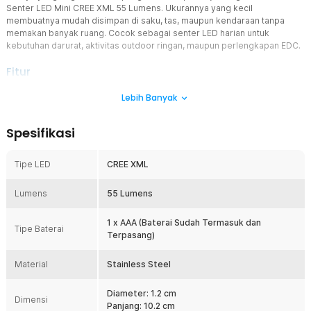
Senter LED Mini CREE XML 55 Lumens. Ukurannya yang kecil
membuatnya mudah disimpan di saku, tas, maupun kendaraan tanpa
memakan banyak ruang. Cocok sebagai senter LED harian untuk
kebutuhan darurat, aktivitas outdoor ringan, maupun perlengkapan EDC.
Fitur
LED CREE XML dengan Cahaya Terang
Lebih Banyak
Senter LED mini ini menggunakan chip CREE XML LED yang mampu
menghasilkan cahaya terang hingga 55 Lumens. Teknologi LED
Spesifikasi
modern memberikan efisiensi daya yang baik dengan pencahayaan
yang stabil. Cahaya yang dihasilkan cukup untuk membantu aktivitas
di area gelap, pencarian barang, maupun kebutuhan penerangan
Tipe LED
CREE XML
darurat.
Ukuran Mini yang Mudah Dibawa
Lumens
55 Lumens
Dengan panjang hanya 10.2 cm dan diameter 1.2 cm, senter sangat
praktis untuk penggunaan sehari-hari. Ukuran yang ringkas
1 x AAA (Baterai Sudah Termasuk dan
Tipe Baterai
membuatnya mudah disimpan di saku celana, tas kerja, pouch EDC,
Terpasang)
maupun dashboard kendaraan. Desain portabel ini memungkinkan
Anda selalu memiliki senter LED mini saat dibutuhkan.
Material
Stainless Steel
Menggunakan Baterai AAA yang Praktis
Sumber daya menggunakan 1 baterai AAA yang umum ditemukan di
Diameter: 1.2 cm
Dimensi
berbagai toko dan minimarket. Baterai sudah termasuk dan
Panjang: 10.2 cm