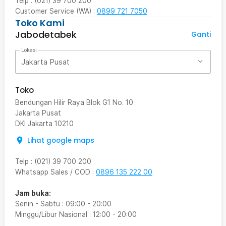
Telp : (021) 39 700 200
Customer Service (WA) :
0899 721 7050
Toko Kami
Jabodetabek
Ganti
Lokasi
Jakarta Pusat
Toko
Bendungan Hilir Raya Blok G1 No. 10
Jakarta Pusat
DKI Jakarta
10210
Lihat google maps
Telp
:
(021) 39 700 200
Whatsapp Sales / COD
:
0896 135 222 00
Jam buka:
Senin - Sabtu
:
09:00
-
20:00
Minggu/Libur Nasional
:
12:00
-
20:00