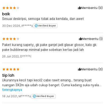
Membantu (
0
)
baik
Sesuai deskripsi, semoga tidak ada kendala, dan awet
30 Dec 2024
,
A*****s
Verified Buyer
Membantu (
1
)
Paket kurang sapety, gk pake ganjel jadi glasar glosor, kalo gk
pake bubblewrap minimal pake sobekan kertas jadi lah
26 Jun 2022
,
D*****i
Membantu (
0
)
Sip lah
Ukurannya kecil tapi kecil2 cabe rawit emang... terang buat
ruangan 3X2m aja udah cukup banget. Cuma kadang suka nyala
Selengkapnya
sendiri dah, kenapa yak? Masa ada jin nya... Hahahaha....
18 Jul 2021
,
M*****s
Verified Buyer