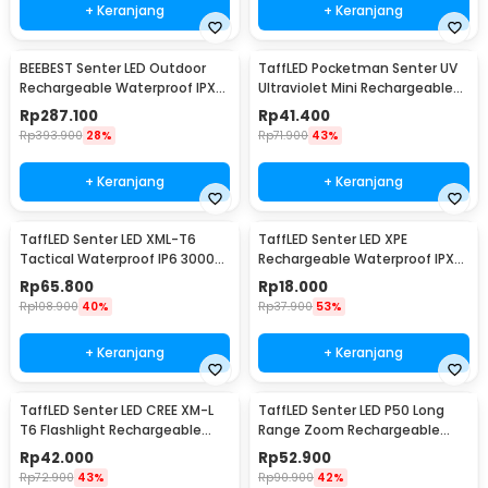
+ Keranjang
+ Keranjang
BEEBEST Senter LED Outdoor
TaffLED Pocketman Senter UV
Rechargeable Waterproof IPX6
Ultraviolet Mini Rechargeable
1000 Lumens - FZ101
395nm - P1UV
Rp
287.100
Rp
41.400
Rp
393.900
28%
Rp
71.900
43%
+ Keranjang
+ Keranjang
TaffLED Senter LED XML-T6
TaffLED Senter LED XPE
Tactical Waterproof IP6 3000
Rechargeable Waterproof IPX4
Lumens - E97
200 Lumens - 3187
Rp
65.800
Rp
18.000
Rp
108.900
40%
Rp
37.900
53%
+ Keranjang
+ Keranjang
TaffLED Senter LED CREE XM-L
TaffLED Senter LED P50 Long
T6 Flashlight Rechargeable
Range Zoom Rechargeable
500 Lumens - CH1463
IP55 800 Lumens - TG-S191
Rp
42.000
Rp
52.900
Rp
72.900
43%
Rp
90.900
42%