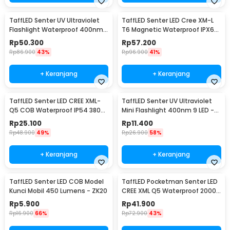
TaffLED Senter UV Ultraviolet
TaffLED Senter LED Cree XM-L
Flashlight Waterproof 400nm
T6 Magnetic Waterproof IPX6
51 LED - UV-51
8000 Lumens - E17 COB
Rp
50.300
Rp
57.200
Rp
86.900
43%
Rp
96.900
41%
+ Keranjang
+ Keranjang
TaffLED Senter LED CREE XML-
TaffLED Senter UV Ultraviolet
Q5 COB Waterproof IP54 3800
Mini Flashlight 400nm 9 LED -
Lumens - P1
UV-395
Rp
25.100
Rp
11.400
Rp
48.900
49%
Rp
26.900
58%
+ Keranjang
+ Keranjang
TaffLED Senter LED COB Model
TaffLED Pocketman Senter LED
Kunci Mobil 450 Lumens - ZK20
CREE XML Q5 Waterproof 2000
Lumens - P1
Rp
5.900
Rp
41.900
Rp
16.900
66%
Rp
72.900
43%