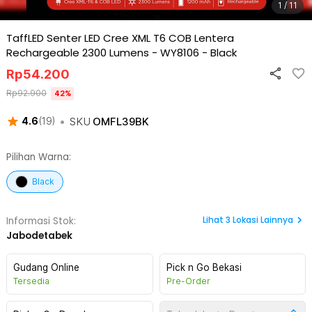
1 / 11
TaffLED Senter LED Cree XML T6 COB Lentera
Rechargeable 2300 Lumens - WY8106
-
Black
Rp
54.200
Rp
92.900
42
%
•
SKU
OMFL39BK
4.6
(
19
)
Pilihan Warna:
Black
Lihat
3
Lokasi Lainnya
Informasi Stok:
Jabodetabek
Gudang Online
Pick n Go Bekasi
Tersedia
Pre-Order