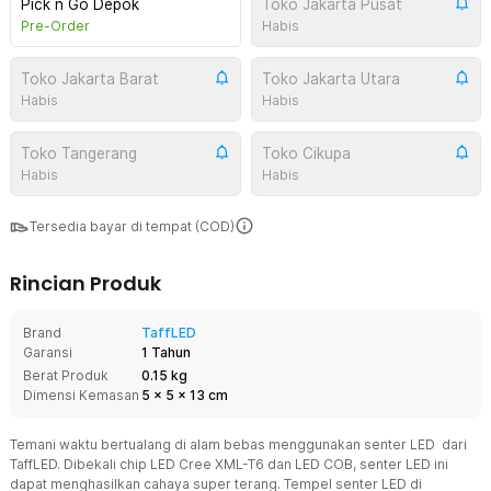
Pick n Go Depok
Toko Jakarta Pusat
Pre-Order
Habis
Toko Jakarta Barat
Toko Jakarta Utara
Habis
Habis
Toko Tangerang
Toko Cikupa
Habis
Habis
Tersedia bayar di tempat (COD)
Rincian Produk
Brand
TaffLED
Garansi
1 Tahun
Berat Produk
0.15 kg
Dimensi Kemasan
5
x
5
x
13
cm
Temani waktu bertualang di alam bebas menggunakan senter LED dari
TaffLED. Dibekali chip LED Cree XML-T6 dan LED COB, senter LED ini
dapat menghasilkan cahaya super terang. Tempel senter LED di