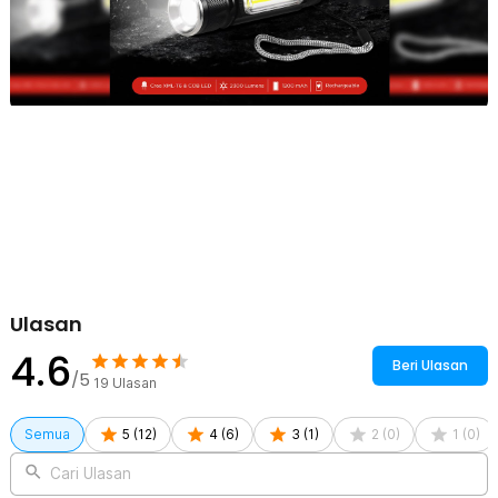
Ulasan
4.6
Beri Ulasan
/5
19
Ulasan
Semua
5
(
12
)
4
(
6
)
3
(
1
)
2
(
0
)
1
(
0
)
Cari Ulasan