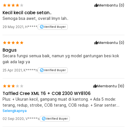
Membantu (
0
)
Kecil kecil cabe setan..
Semoga bsa awet, overall lmyn lah..
29 May 2021
,
H*****.
Verified Buyer
Membantu (
0
)
Bagus
Secara fungsi semua baik, namun yg model gantungan besi kok
gak ada lagi ya
25 Apr 2021
,
K*****n
Verified Buyer
Membantu (
10
)
Taffled Cree XML T6 + COB 2300 WY8106
Plus: + Ukuran kecil, gampang muat di kantong. + Ada 5 mode:
terang, redup, strobe, COB terang, COB redup. + Sinar senter
Selengkapnya
cukup terang untuk mode pertama (terang) dan COB terang. +
Bisa di-zoom. + Ada magnet dibelakangnya. + Bisa dicharge
02 Sep 2020
,
V*****s
Verified Buyer
dengan dicolok di port USB dan ada lampu LED nya untuk