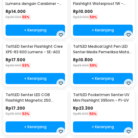
Lumens dengan Carabiner -
Flashlight Waterproof 1W -
BM-9402
TAC2L
Rp
14.000
Rp
10.000
Rp
30.900
55%
Rp
23.900
59%
+ Keranjang
+ Keranjang
TaffLED Senter Flashlight Cree
TaffLED Medical Light Pen LED
XPE-R3 600 Lumens - SE-A02
Senter Medis Pemeriksa Mata -
Ti4
Rp
17.500
Rp
10.800
Rp
36.900
53%
Rp
25.900
59%
+ Keranjang
+ Keranjang
TaffLED Senter LED COB
TaffLED Pocketman Senter UV
Flashlight Magnetic 250
Mini Flashlight 395nm - P1-UV
Lumens - BC12
Rp
17.200
Rp
23.300
Rp
35.900
53%
Rp
45.900
50%
+ Keranjang
+ Keranjang