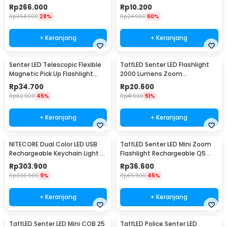
Survival 120dB - NWS10
3 LED 0.8W - XY
Rp
266.000
Rp
10.200
Rp
364.900
28%
Rp
24.900
60%
+ Keranjang
+ Keranjang
Senter LED Telescopic Flexible
TaffLED Senter LED Flashlight
Magnetic Pick Up Flashlight
2000 Lumens Zoom
Aluminium
Waterproof - Pocketman P1
Rp
34.700
Rp
20.600
Rp
62.900
45%
Rp
41.900
51%
+ Keranjang
+ Keranjang
NITECORE Dual Color LED USB
TaffLED Senter LED Mini Zoom
Rechargeable Keychain Light -
Flashlight Rechargeable Q5
THUMB
2000 Lumens
Rp
303.900
Rp
36.600
Rp
330.900
9%
Rp
65.900
45%
+ Keranjang
+ Keranjang
TaffLED Senter LED Mini COB 25
TaffLED Police Senter LED